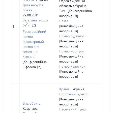
об'єкта:
кладова
Одеса / Одеська
Дата набуття
область / Україна
права:
Тип:
[Конфіденційна
22.08.2014
інформація]
Загальна площа
Назва:
2
(м
):
2,2
[Конфіденційна
9000
1
інформація]
Реєстраційний
Номер будинку:
номер
[Конфіденційна
(кадастровий
інформація]
номер для
Номер корпусу:
земельної
[Конфіденційна
ділянки):
інформація]
[Конфіденційна
Номер квартири:
інформація]
[Конфіденційна
інформація]
Країна:
Україна
Поштовий індекс:
[Конфіденційна
Вид об'єкта:
інформація]
Квартира
Населений пункт: