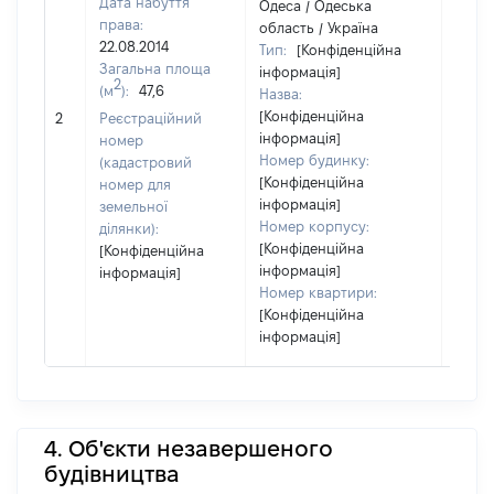
Дата набуття
Одеса / Одеська
права:
область / Україна
22.08.2014
Тип:
[Конфіденційна
Загальна площа
інформація]
2
(м
):
47,6
Назва:
[Конфіденційна
29512
2
Реєстраційний
інформація]
номер
Номер будинку:
(кадастровий
[Конфіденційна
номер для
інформація]
земельної
Номер корпусу:
ділянки):
[Конфіденційна
[Конфіденційна
інформація]
інформація]
Номер квартири:
[Конфіденційна
інформація]
4. Об'єкти незавершеного
будівництва