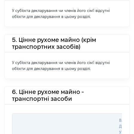
У суб'єкта декларування чи членів його сім'ї відсутні
об'єкти для декларування в цьому розділі.
5. Цінне рухоме майно (крім
транспортних засобів)
У суб'єкта декларування чи членів його сім'ї відсутні
об'єкти для декларування в цьому розділі.
6. Цінне рухоме майно -
транспортні засоби
ВАРТІС
ДАТУ 
У ВЛАС