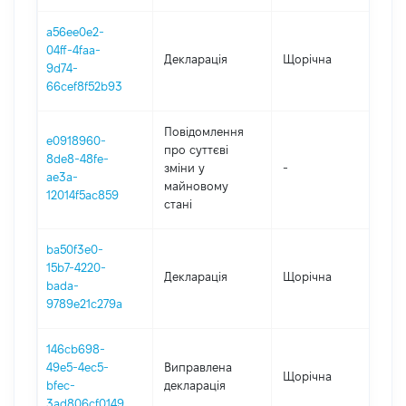
a56ee0e2-
04ff-4faa-
Декларація
Щорічна
202
9d74-
66cef8f52b93
Повідомлення
e0918960-
про суттєві
8de8-48fe-
зміни y
-
202
ae3a-
майновому
12014f5ac859
стані
ba50f3e0-
15b7-4220-
Декларація
Щорічна
202
bada-
9789e21c279a
146cb698-
49e5-4ec5-
Виправлена
Щорічна
202
bfec-
декларація
3ad806cf0149