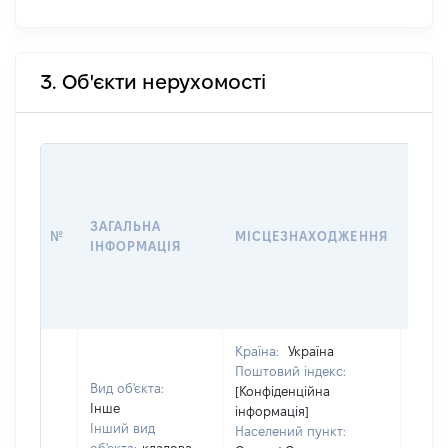
3. Об'єкти нерухомості
ВАРТ
ДАТ
НАБ
ЗАГАЛЬНА
ПРАВ
№
МІСЦЕЗНАХОДЖЕННЯ
ІНФОРМАЦІЯ
ЗА
ОСТ
ГРО
ОЦІ
Країна:
Україна
Поштовий індекс:
Вид об'єкта:
[Конфіденційна
Інше
інформація]
Інший вид
Населений пункт: