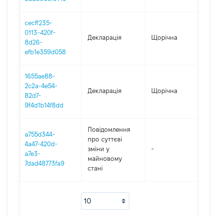
cecff235-
0113-420f-
Декларація
Щорічна
202
8d26-
efb1e359d058
1655ae88-
2c2a-4e54-
Декларація
Щорічна
2021
82d7-
9f4d1b14f8dd
Повідомлення
a755d344-
про суттєві
4a47-420d-
зміни y
-
2021
a7e3-
майновому
7dad48773fa9
стані