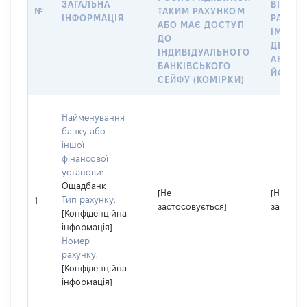
ЗАГАЛЬНА
ВІДКР
№
ТАКИМ РАХУНКОМ
ІНФОРМАЦІЯ
РАХУН
АБО МАЄ ДОСТУП
ІМ’Я С
ДО
ДЕКЛА
ІНДИВІДУАЛЬНОГО
АБО ЧЛ
БАНКІВСЬКОГО
ЙОГО С
СЕЙФУ (КОМІРКИ)
Найменування
банку або
іншої
фінансової
установи:
Ощадбанк
[Не
[Не
Тип рахунку:
1
застосовується]
застосо
[Конфіденційна
інформація]
Номер
рахунку:
[Конфіденційна
інформація]