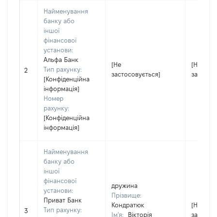
Найменування
банку або
іншої
фінансової
установи:
Альфа Банк
[Не
[Не
Тип рахунку:
2
застосовується]
застосо
[Конфіденційна
інформація]
Номер
рахунку:
[Конфіденційна
інформація]
Найменування
банку або
іншої
фінансової
дружина
установи:
Прізвище:
Приват Банк
Кондратюк
[Не
Тип рахунку:
3
Ім'я:
Вікторія
застосо