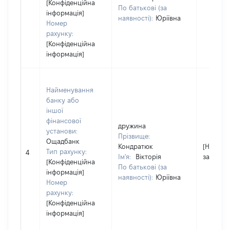
[Конфіденційна
По батькові (за
інформація]
наявності):
Юріївна
Номер
рахунку:
[Конфіденційна
інформація]
Найменування
банку або
іншої
фінансової
дружина
установи:
Прізвище:
Ощадбанк
Кондратюк
[Не
Тип рахунку:
4
Ім'я:
Вікторія
застосо
[Конфіденційна
По батькові (за
інформація]
наявності):
Юріївна
Номер
рахунку:
[Конфіденційна
інформація]