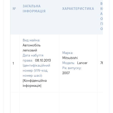
ВОЛОД
ЗАГАЛЬНА
№
ХАРАКТЕРИСТИКА
КОРИС
ІНФОРМАЦІЯ
АБО З
ОСТА
ГРОШ
ОЦІНК
Вид майна:
Автомобіль
легковий
Марка:
Дата набуття
Mitsubishi
права:
08.10.2013
Модель:
Lancer
76000
1
Ідентифікаційний
Рік випуску:
номер (VIN-код,
2007
номер шасі):
[Конфіденційна
інформація]