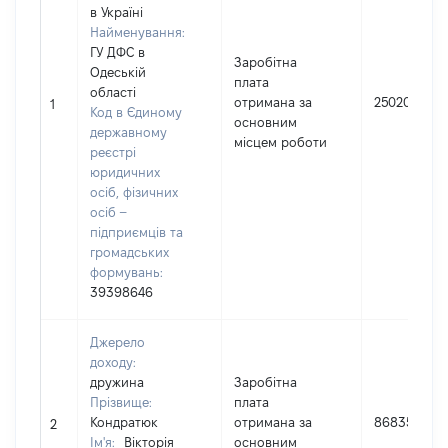
в Україні
Найменування:
ГУ ДФС в
Заробітна
Одеській
плата
області
отримана за
250204
1
Код в Єдиному
основним
державному
місцем роботи
реєстрі
юридичних
осіб, фізичних
осіб –
підприємців та
громадських
формувань:
39398646
Джерело
доходу:
дружина
Заробітна
Прізвище:
плата
Кондратюк
отримана за
86835
2
Ім'я:
Вікторія
основним