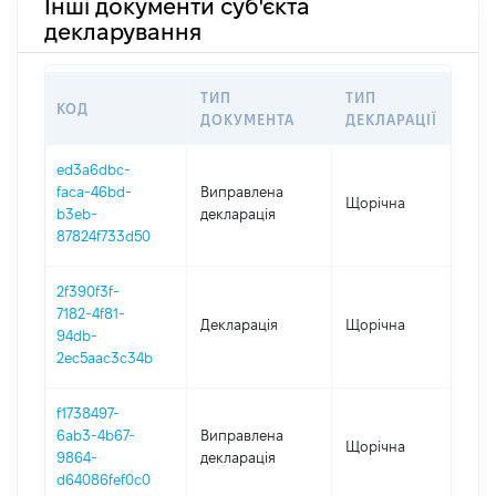
Інші документи суб'єкта
декларування
ТИП
ТИП
КОД
ПЕР
ДОКУМЕНТА
ДЕКЛАРАЦІЇ
ed3a6dbc-
faca-46bd-
Виправлена
Щорічна
202
b3eb-
декларація
87824f733d50
2f390f3f-
7182-4f81-
Декларація
Щорічна
202
94db-
2ec5aac3c34b
f1738497-
6ab3-4b67-
Виправлена
Щорічна
202
9864-
декларація
d64086fef0c0