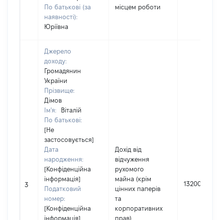
По батькові (за
місцем роботи
наявності):
Юріївна
Джерело
доходу:
Громадянин
України
Прізвище:
Дімов
Ім'я:
Віталій
По батькові:
[Не
застосовується]
Дата
Дохід від
народження:
відчуження
[Конфіденційна
рухомого
інформація]
майна (крім
132000
3
Податковий
цінних паперів
номер:
та
[Конфіденційна
корпоративних
інформація]
прав)