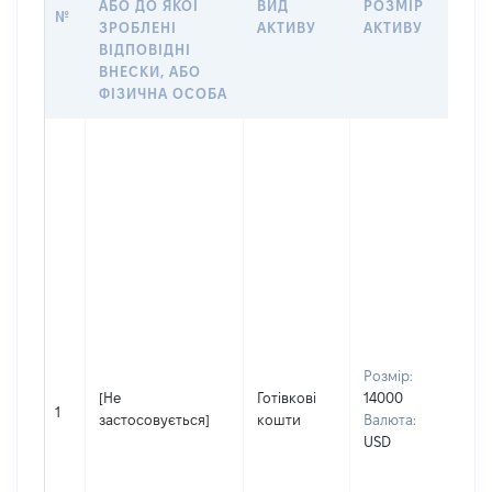
АБО ДО ЯКОЇ
ВИД
РОЗМІР
Щ
№
ЗРОБЛЕНІ
АКТИВУ
АКТИВУ
ПР
ВІДПОВІДНІ
ОБ
ВНЕСКИ, АБО
ФІЗИЧНА ОСОБА
Спі
вла
Від
50
Прі
КО
Ім'я
МА
По 
(за
ная
Розмір:
ІГ
[Не
Готівкові
14000
1
Спі
застосовується]
кошти
Валюта:
вла
USD
Від
50