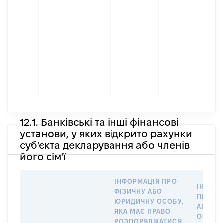
др
Прі
Ко
Ім'я
Вік
По 
(за
ная
Юрі
12.1. Банківські та інші фінансові
установи, у яких відкрито рахунки
суб'єкта декларування або членів
його сім'ї
ІНФОРМАЦІЯ ПРО
ІНФОР
ФІЗИЧНУ АБО
ПРО Ф
ЮРИДИЧНУ ОСОБУ,
АБО Ю
ЯКА МАЄ ПРАВО
ОСОБУ,
РОЗПОРЯДЖАТИСЯ