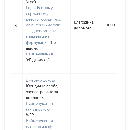
Україні
Код в Єдиному
державному
реєстрі юридичних
Благодійна
осіб, фізичних осіб
10000
3
допомога
– підприємців та
громадських
формувань:
[Не
відомо]
Найменування:
"еПідтримка"
Джерело доходу:
Юридична особа,
зареєстрована за
кордоном
Найменування
(англійською):
WFP
Найменування
(українською):