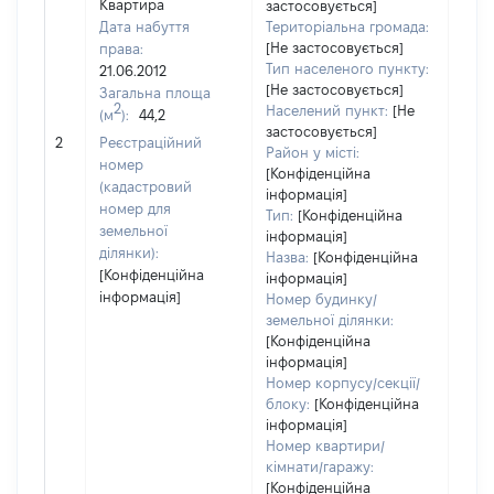
Квартира
застосовується]
Дата набуття
Територіальна громада:
[Не застосовується]
права:
Тип населеного пункту:
21.06.2012
[Не застосовується]
Загальна площа
2
Населений пункт:
[Не
(м
):
44,2
застосовується]
[Не 
2
Реєстраційний
Район у місті:
номер
[Конфіденційна
(кадастровий
інформація]
номер для
Тип:
[Конфіденційна
земельної
інформація]
ділянки):
Назва:
[Конфіденційна
[Конфіденційна
інформація]
інформація]
Номер будинку/
земельної ділянки:
[Конфіденційна
інформація]
Номер корпусу/секції/
блоку:
[Конфіденційна
інформація]
Номер квартири/
кімнати/гаражу:
[Конфіденційна