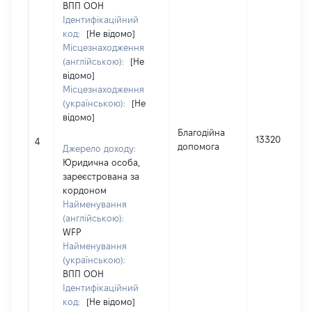
ВПП ООН
Ідентифікаційний
код:
[Не відомо]
Місцезнаходження
(англійською):
[Не
відомо]
Місцезнаходження
(українською):
[Не
відомо]
Благодійна
13320
4
допомога
Джерело доходу:
Юридична особа,
зареєстрована за
кордоном
Найменування
(англійською):
WFP
Найменування
(українською):
ВПП ООН
Ідентифікаційний
код:
[Не відомо]