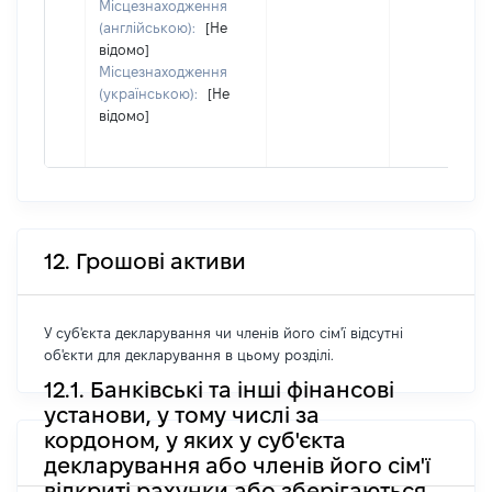
Місцезнаходження
(англійською):
[Не
відомо]
Місцезнаходження
(українською):
[Не
відомо]
12. Грошові активи
У суб'єкта декларування чи членів його сім'ї відсутні
об'єкти для декларування в цьому розділі.
12.1. Банківські та інші фінансові
установи, у тому числі за
кордоном, у яких у суб'єкта
декларування або членів його сім'ї
відкриті рахунки або зберігаються