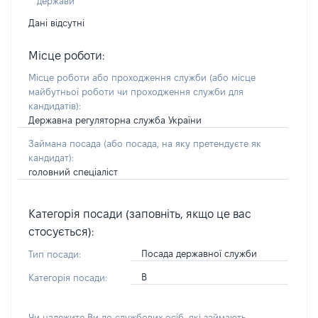
держави
Дані відсутні
Місце роботи:
Місце роботи або проходження служби
(або місце
майбутньої роботи чи проходження служби для
кандидатів)
:
Державна регуляторна служба України
Займана посада
(або посада, на яку претендуєте як
кандидат)
:
головний спеціаліст
Категорія посади (заповніть, якщо це вас
стосується):
Посада державної служби
Тип посади:
В
Категорія посади:
Чи належите Ви до службових осіб, які займають