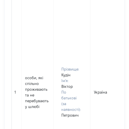
Прізвище:
Кудін
особи, які
Ім'я:
спільно
Віктор
проживають
1
По
Україна
Д
та не
батькові
перебувають
(за
у шлюбі
наявності):
Петрович