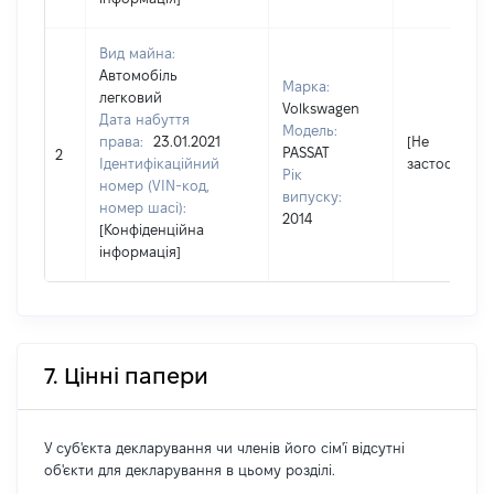
Вид майна:
Автомобіль
Марка:
легковий
Volkswagen
Дата набуття
Модель:
права:
23.01.2021
[Не
PASSAT
2
Ідентифікаційний
застосовуєт
Рік
номер (VIN-код,
випуску:
номер шасі):
2014
[Конфіденційна
інформація]
7. Цінні папери
У суб'єкта декларування чи членів його сім'ї відсутні
об'єкти для декларування в цьому розділі.