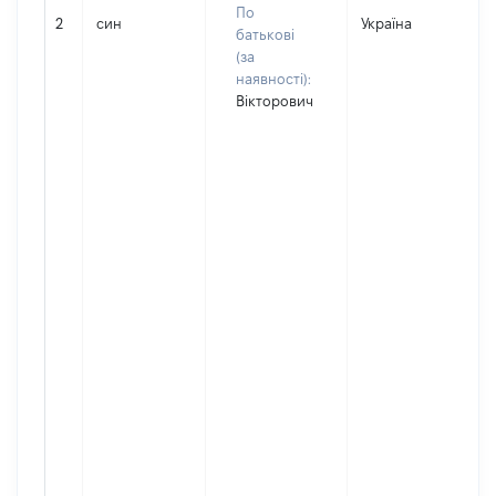
По
2
син
Україна
Д
батькові
(за
наявності):
Вікторович