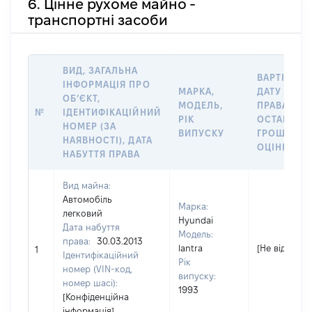
6. Цінне рухоме майно -
транспортні засоби
ВИД, ЗАГАЛЬНА
ВАРТІСТЬ 
ІНФОРМАЦІЯ ПРО
МАРКА,
ДАТУ НАБУ
ОБʼЄКТ,
МОДЕЛЬ,
ПРАВА АБО
№
ІДЕНТИФІКАЦІЙНИЙ
РІК
ОСТАННЬ
НОМЕР (ЗА
ВИПУСКУ
ГРОШОВО
НАЯВНОСТІ), ДАТА
ОЦІНКОЮ, 
НАБУТТЯ ПРАВА
Вид майна:
Автомобіль
Марка:
легковий
Hyundai
Дата набуття
Модель:
права:
30.03.2013
lantra
[Не відомо]
1
Ідентифікаційний
Рік
номер (VIN-код,
випуску:
номер шасі):
1993
[Конфіденційна
інформація]