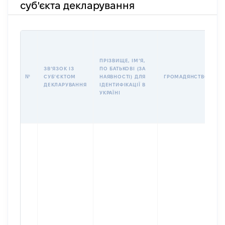
суб'єкта декларування
П
І
Б
ПРІЗВИЩЕ, ІМʼЯ,
І
ЗВʼЯЗОК ІЗ
ПО БАТЬКОВІ (ЗА
№
СУБʼЄКТОМ
НАЯВНОСТІ) ДЛЯ
ГРОМАДЯНСТВО
У
ДЕКЛАРУВАННЯ
ІДЕНТИФІКАЦІЇ В
Д
УКРАЇНІ