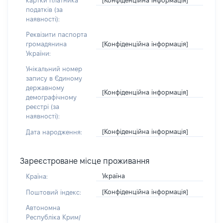
картки платника
податків (за
наявності):
Реквізити паспорта
[Конфіденційна інформація]
громадянина
України:
Унікальний номер
запису в Єдиному
державному
[Конфіденційна інформація]
демографічному
реєстрі (за
наявності):
[Конфіденційна інформація]
Дата народження:
Зареєстроване місце проживання
Україна
Країна:
[Конфіденційна інформація]
Поштовий індекс:
Автономна
Республіка Крим/