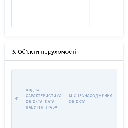
3. Об'єкти нерухомості
ВАР
ДАТ
НАБ
ВИД ТА
ПРА
ХАРАКТЕРИСТИКА
МІСЦЕЗНАХОДЖЕННЯ
№
ЗА
ОБʼЄКТА, ДАТА
ОБʼЄКТА
ОС
НАБУТТЯ ПРАВА
ГР
ОЦІ
ГРН