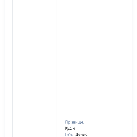
Прізвище:
Кудін
Ім'я:
Денис