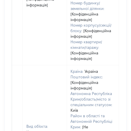
Номер будинку/
інформація]
земельної ділянки:
[Конфіденційна
інформація]
Номер корпусу/секції/
блоку:
[Конфіденційна
інформація]
Номер квартири/
кімнати/гаражу:
[Конфіденційна
інформація]
Країна:
Україна
Поштовий індекс:
[Конфіденційна
інформація]
Автономна Республіка
Крим/область/місто зі
спеціальним статусом:
Київ
Район в області та
Автономній Республіці
Вид об'єкта:
Крим:
[Не