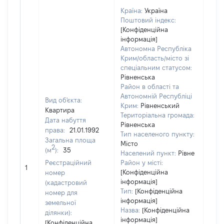
Країна:
Україна
Поштовий індекс:
[Конфіденційна
інформація]
Автономна Республіка
Крим/область/місто зі
спеціальним статусом:
Рівненська
Район в області та
Автономній Республіці
Вид об'єкта:
Крим:
Рівненський
Квартира
Територіальна громада:
Дата набуття
Рівненська
права:
21.01.1992
Тип населеного пункту:
Загальна площа
Місто
2
(м
):
35
Населений пункт:
Рівне
Реєстраційний
Район у місті:
[Не 
1
[Конфіденційна
номер
інформація]
(кадастровий
Тип:
[Конфіденційна
номер для
інформація]
земельної
Назва:
[Конфіденційна
ділянки):
інформація]
[Конфіденційна