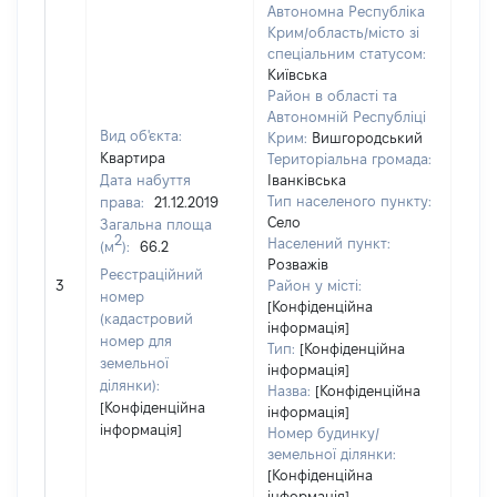
Автономна Республіка
Крим/область/місто зі
спеціальним статусом:
Київська
Район в області та
Автономній Республіці
Вид об'єкта:
Крим:
Вишгородський
Квартира
Територіальна громада:
Дата набуття
Іванківська
Тип населеного пункту:
права:
21.12.2019
Село
Загальна площа
2
Населений пункт:
(м
):
66.2
Розважів
Реєстраційний
[Не 
3
Район у місті:
номер
[Конфіденційна
(кадастровий
інформація]
номер для
Тип:
[Конфіденційна
земельної
інформація]
ділянки):
Назва:
[Конфіденційна
[Конфіденційна
інформація]
інформація]
Номер будинку/
земельної ділянки:
[Конфіденційна
інформація]