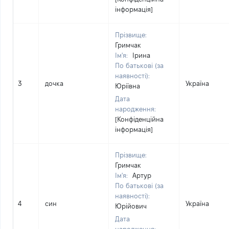
інформація]
Прізвище:
Гримчак
Ім'я:
Ірина
По батькові (за
наявності):
3
дочка
Україна
Юріївна
Дата
народження:
[Конфіденційна
інформація]
Прізвище:
Гримчак
Ім'я:
Артур
По батькові (за
наявності):
4
син
Україна
Юрійович
Дата