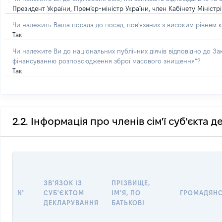
Президент України, Прем’єр-міністр України, член Кабінету Мініст
Чи належить Ваша посада до посад, пов'язаних з високим рівнем к
Так
Чи належите Ви до національних публічних діячів відповідно до З
фінансуванню розповсюдження зброї масового знищення”?
Так
2.2. Інформація про членів сім'ї суб'єкта 
ЗВ'ЯЗОК ІЗ
ПРІЗВИЩЕ,
№
СУБ'ЄКТОМ
ІМ'Я, ПО
ГРОМАДЯН
ДЕКЛАРУВАННЯ
БАТЬКОВІ