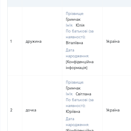
Прізвище:
Гримчак
Ім'я:
Юлія
По батькові (за
наявності):
1
дружина
Україна
Віталіївна
Дата
народження:
[Конфіденційна
інформація]
Прізвище:
Гримчак
Ім'я:
Світлана
По батькові (за
наявності):
2
дочка
Україна
Юріївна
Дата
народження:
[Конфіденційна