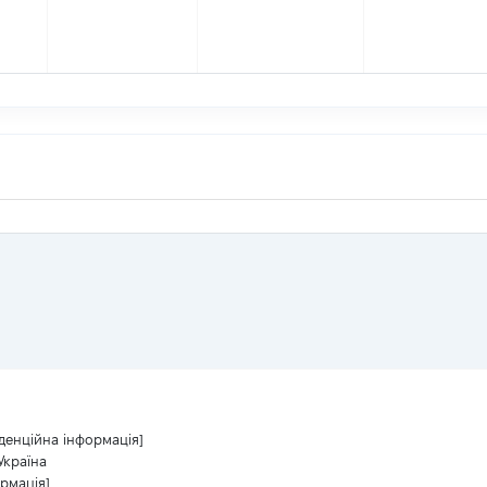
денційна інформація]
 Україна
рмація]