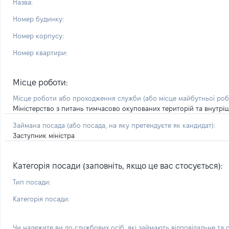
Назва:
Номер будинку:
Номер корпусу:
Номер квартири:
Місце роботи:
Місце роботи або проходження служби
(або місце майбутньої ро
Міністерство з питань тимчасово окупованих територій та внутрі
Займана посада
(або посада, на яку претендуєте як кандидат)
:
Заступник міністра
Категорія посади (заповніть, якщо це вас стосується):
Тип посади:
Категорія посади:
Чи належите ви до службових осіб, які займають відповідальне та 