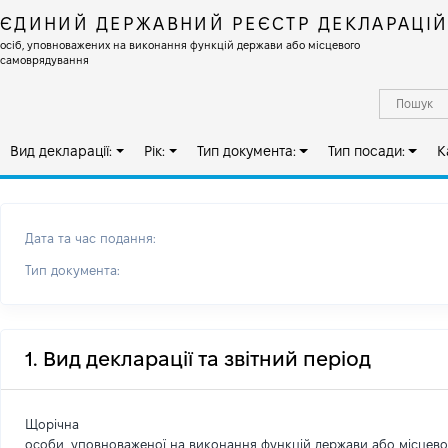
ЄДИНИЙ ДЕРЖАВНИЙ РЕЄСТР ДЕКЛАРАЦІ
осіб, уповноважених на виконання функцій держави або місцевого
самоврядування
Вид декларації:
Рік:
Тип документа:
Тип посади:
К
Дата та час подання:
Тип документа:
1. Вид декларації та звітний період
Щорічна
особи, уповноваженої на виконання функцій держави або місцев