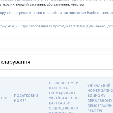
рів України, перший заступник або заступник міністра
орупційних ризиків, згідно з переліком, затвердженим Національним аг
акону України “Про запобігання та протидію легалізації (відмиванню) 
декларування
СЕРІЯ ТА НОМЕР
УНІКАЛЬНИЙ
ПАСПОРТА
НОМЕР ЗАПИС
ГРОМАДЯНИНА
ПОДАТКОВИЙ
ЄДИНОМУ
СТВО
УКРАЇНИ АБО ID-
НОМЕР
ДЕРЖАВНОМУ
КАРТКА АБО
ДЕМОГРАФІЧ
СВІДОЦТВО ПРО
РЕЄСТРІ