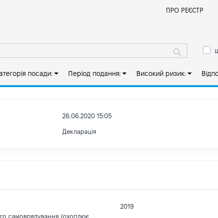
Й
ПРО РЕЄСТР
ш
атегорія посади:
Період подання:
Високий ризик:
Відп
26.06.2020 15:05
Декларація
2019
ого самоврядування (охоплює