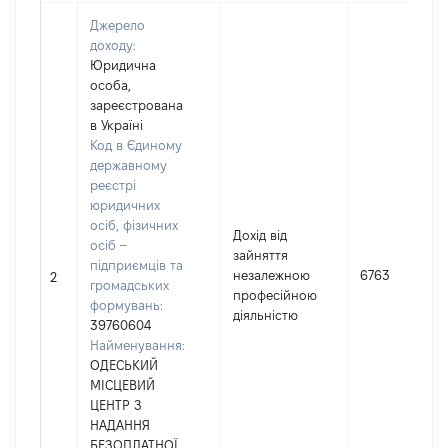
Джерело
доходу:
Юридична
особа,
зареєстрована
в Україні
Код в Єдиному
державному
реєстрі
юридичних
осіб, фізичних
Дохід від
осіб –
зайняття
підприємців та
незалежною
6763
2
громадських
професійною
формувань:
діяльністю
39760604
Найменування:
ОДЕСЬКИЙ
МІСЦЕВИЙ
ЦЕНТР З
НАДАННЯ
БЕЗОПЛАТНОЇ