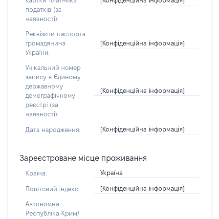
картки платника
податків (за
наявності):
Реквізити паспорта
[Конфіденційна інформація]
громадянина
України:
Унікальний номер
запису в Єдиному
державному
[Конфіденційна інформація]
демографічному
реєстрі (за
наявності):
[Конфіденційна інформація]
Дата народження:
Зареєстроване місце проживання
Україна
Країна:
[Конфіденційна інформація]
Поштовий індекс:
Автономна
Республіка Крим/