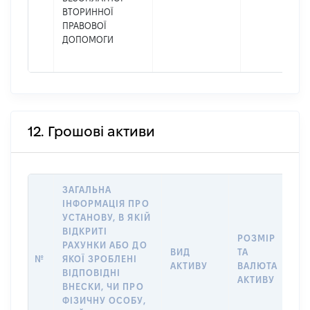
ВТОРИННОЇ
ПРАВОВОЇ
ДОПОМОГИ
12. Грошові активи
ЗАГАЛЬНА
ІНФОРМАЦІЯ ПРО
УСТАНОВУ, В ЯКІЙ
ВІДКРИТІ
РОЗМІР
І
РАХУНКИ АБО ДО
ВИД
ТА
О
№
ЯКОЇ ЗРОБЛЕНІ
АКТИВУ
ВАЛЮТА
О
ВІДПОВІДНІ
АКТИВУ
ВНЕСКИ, ЧИ ПРО
ФІЗИЧНУ ОСОБУ,