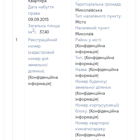
Квартира
Територіальна громада:
Дата набуття
Миколаївська
права:
Тип населеного пункту:
09.09.2015
Місто
Загальна площа
650
Населений пункт:
2
(м
):
37,40
Тип 
Миколаїв
обʼє
1
Реєстраційний
Район у місті:
варт
[Конфіденційна
номер
інформація]
набу
(кадастровий
Тип:
[Конфіденційна
номер для
інформація]
земельної
Назва:
[Конфіденційна
ділянки):
інформація]
[Конфіденційна
Номер будинку/
інформація]
земельної ділянки:
[Конфіденційна
інформація]
Номер корпусу/секції/
блоку:
[Конфіденційна
інформація]
Номер квартири/
кімнати/гаражу:
[Конфіденційна