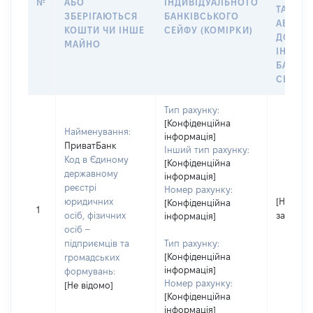
№
АБО
ІНДИВІДУАЛЬНОГО
ТАКИМ
ЗБЕРІГАЮТЬСЯ
БАНКІВСЬКОГО
АБО М
КОШТИ ЧИ ІНШЕ
СЕЙФУ (КОМІРКИ)
ДО
МАЙНО
ІНДИВ
БАНКІ
СЕЙФУ 
Тип рахунку:
[Конфіденційна
Найменування:
інформація]
ПриватБанк
Інший тип рахунку:
Код в Єдиному
[Конфіденційна
державному
інформація]
реєстрі
Номер рахунку:
юридичних
[Не
[Конфіденційна
1
осіб, фізичних
застосо
інформація]
осіб –
підприємців та
Тип рахунку:
[Конфіденційна
громадських
інформація]
формувань:
Номер рахунку:
[Не відомо]
[Конфіденційна
інформація]