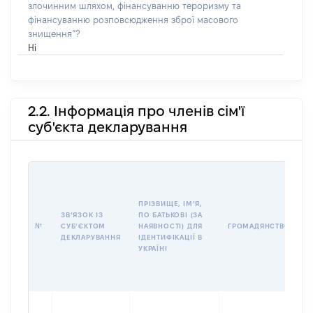
злочинним шляхом, фінансуванню тероризму та
фінансуванню розповсюдження зброї масового
знищення”?
Ні
2.2. Інформація про членів сім'ї
суб'єкта декларування
П
І
Б
ПРІЗВИЩЕ, ІМʼЯ,
І
ЗВʼЯЗОК ІЗ
ПО БАТЬКОВІ (ЗА
№
СУБʼЄКТОМ
НАЯВНОСТІ) ДЛЯ
ГРОМАДЯНСТВО
У
ДЕКЛАРУВАННЯ
ІДЕНТИФІКАЦІЇ В
Д
УКРАЇНІ