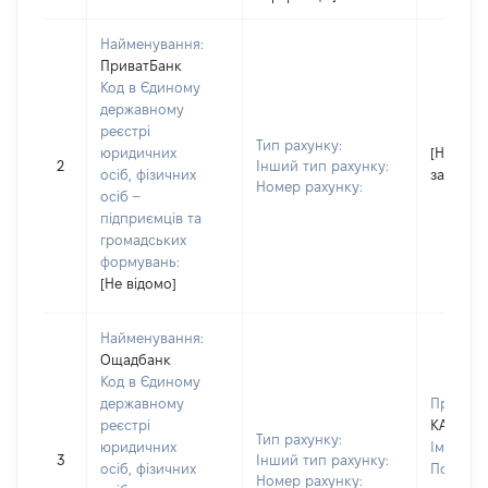
Найменування:
ПриватБанк
Код в Єдиному
державному
реєстрі
Тип рахунку:
юридичних
[Не
2
Інший тип рахунку:
осіб, фізичних
застосо
Номер рахунку:
осіб –
підприємців та
громадських
формувань:
[Не відомо]
Найменування:
Ощадбанк
Код в Єдиному
державному
Прізвищ
реєстрі
КАЛИНК
Тип рахунку:
юридичних
Ім'я:
ВА
3
Інший тип рахунку:
осіб, фізичних
По батьк
Номер рахунку: