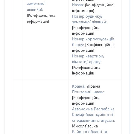
земельної
Назва:
[Конфіденційна
ділянки):
інформація]
[Конфіденційна
Номер будинку/
інформація]
земельної ділянки:
[Конфіденційна
інформація]
Номер корпусу/секції/
блоку:
[Конфіденційна
інформація]
Номер квартири/
кімнати/гаражу:
[Конфіденційна
інформація]
Країна:
Україна
Поштовий індекс:
[Конфіденційна
інформація]
Автономна Республіка
Крим/область/місто зі
спеціальним статусом:
Миколаївська
Район в області та