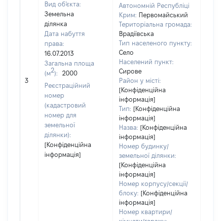
Вид об'єкта:
Автономній Республіці
Земельна
Крим:
Первомайський
ділянка
Територіальна громада:
Дата набуття
Врадіївська
Тип населеного пункту:
права:
Село
16.07.2013
Населений пункт:
Загальна площа
2
Сирове
(м
):
2000
[Не
3
Район у місті:
заст
Реєстраційний
[Конфіденційна
номер
інформація]
(кадастровий
Тип:
[Конфіденційна
номер для
інформація]
земельної
Назва:
[Конфіденційна
ділянки):
інформація]
[Конфіденційна
Номер будинку/
інформація]
земельної ділянки:
[Конфіденційна
інформація]
Номер корпусу/секції/
блоку:
[Конфіденційна
інформація]
Номер квартири/