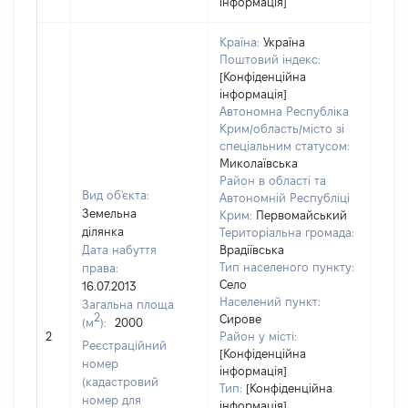
інформація]
Країна:
Україна
Поштовий індекс:
[Конфіденційна
інформація]
Автономна Республіка
Крим/область/місто зі
спеціальним статусом:
Миколаївська
Район в області та
Вид об'єкта:
Автономній Республіці
Земельна
Крим:
Первомайський
ділянка
Територіальна громада:
Дата набуття
Врадіївська
Тип населеного пункту:
права:
Село
16.07.2013
Населений пункт:
Загальна площа
2
Сирове
(м
):
2000
[Не
2
Район у місті:
заст
Реєстраційний
[Конфіденційна
номер
інформація]
(кадастровий
Тип:
[Конфіденційна
номер для
інформація]