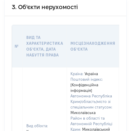
3. Об'єкти нерухомості
ВАР
ВИД ТА
ДАТ
ХАРАКТЕРИСТИКА
МІСЦЕЗНАХОДЖЕННЯ
ПРА
№
ОБʼЄКТА, ДАТА
ОБʼЄКТА
ОС
НАБУТТЯ ПРАВА
ГР
ОЦІ
Країна:
Україна
Поштовий індекс:
[Конфіденційна
інформація]
Автономна Республіка
Крим/область/місто зі
спеціальним статусом:
Миколаївська
Район в області та
Автономній Республіці
Вид об'єкта:
Крим:
Миколаївський