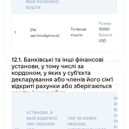
ЯКІЙ ПОЗИЧЕНО
КОШТИ
В
Розмір:
П
Готівкові
10000
[Не
І
1
кошти
Валюта:
застосовується]
П
USD
н
12.1. Банківські та інші фінансові
установи, у тому числі за
кордоном, у яких у суб'єкта
декларування або членів його сім'ї
відкриті рахунки або зберігаються
кошти, інше майно
ІНФОР
ФІЗИЧН
ЮРИДИ
УСТАНОВА, В
ОСОБУ,
ЯКІЙ ВІДКРИТО
ТИП ТА НОМЕР
ПРАВО
ТАКІ РАХУНКИ
РАХУНКА,
РОЗПО