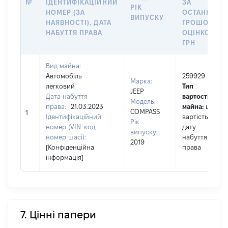
№
ІДЕНТИФІКАЦІЙНИЙ
ЗА
РІК
НОМЕР (ЗА
ОСТАННЬО
ВИПУСКУ
НАЯВНОСТІ), ДАТА
ГРОШОВОЮ
НАБУТТЯ ПРАВА
ОЦІНКОЮ,
ГРН
Вид майна:
Автомобіль
259929
Марка:
легковий
Тип
JEEP
Дата набуття
вартості
Модель:
права:
21.03.2023
майна:
це
COMPASS
1
Ідентифікаційний
вартість на
Рік
номер (VIN-код,
дату
випуску:
номер шасі):
набуття
2019
[Конфіденційна
права
інформація]
7. Цінні папери