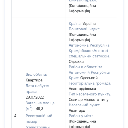
кімнати/гаражу:
[Конфіденційна
інформація]
Країна:
Україна
Поштовий індекс:
[Конфіденційна
інформація]
Автономна Республіка
Крим/область/місто зі
спеціальним статусом:
Одеська
Район в області та
Автономній Республіці
Вид об'єкта:
Крим:
Одеський
Квартира
Територіальна громада:
Дата набуття
Авангардівська
права:
Тип населеного пункту:
29.07.2022
Селище міського типу
Загальна площа
200
Населений пункт:
2
(м
):
49,3
Тип 
Авангард
обʼє
4
Реєстраційний
Район у місті:
варт
[Конфіденційна
номер
інформація]
набу
(кадастровий