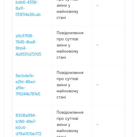
bdb6-4356-
зміни y
-
202
8a1f-
майновому
f35f34e26cab
стані
Повідомлення
a1b37f98-
про суттєві
7645-4ba8-
зміни y
-
202
9bb4-
майновому
4a9531d72105
стані
Повідомлення
5ecbde7a-
про суттєві
e2fd-48ad-
зміни y
-
202
af9e-
майновому
7f9244b787e5
стані
Повідомлення
8308a994-
про суттєві
b186-49e7-
зміни y
-
202
b0c4-
майновому
d79a007ab772
стані