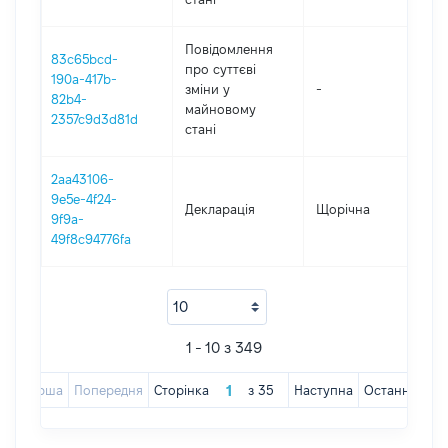
Повідомлення
83c65bcd-
про суттєві
190a-417b-
зміни y
-
202
82b4-
майновому
2357c9d3d81d
стані
2aa43106-
9e5e-4f24-
Декларація
Щорічна
202
9f9a-
49f8c94776fa
1 - 10 з 349
Перша
Попередня
Сторінка
з
35
Наступна
Остання