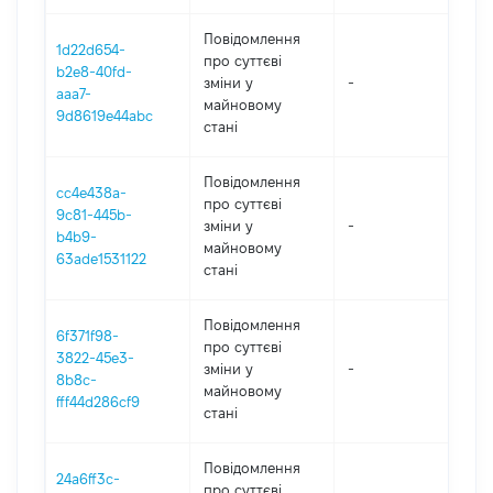
Повідомлення
1d22d654-
про суттєві
b2e8-40fd-
зміни y
-
202
aaa7-
майновому
9d8619e44abc
стані
Повідомлення
cc4e438a-
про суттєві
9c81-445b-
зміни y
-
202
b4b9-
майновому
63ade1531122
стані
Повідомлення
6f371f98-
про суттєві
3822-45e3-
зміни y
-
202
8b8c-
майновому
fff44d286cf9
стані
Повідомлення
24a6ff3c-
про суттєві