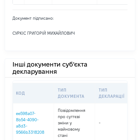
Документ підписано:
СУРКІС ГРИГОРІЙ МИХАЙЛОВИЧ
Інші документи суб'єкта
декларування
ТИП
ТИП
КОД
ПЕ
ДОКУМЕНТА
ДЕКЛАРАЦІЇ
Повідомлення
ee598a07-
про суттєві
8b54-4090-
зміни y
-
202
a8d3-
майновому
9566b3318208
стані