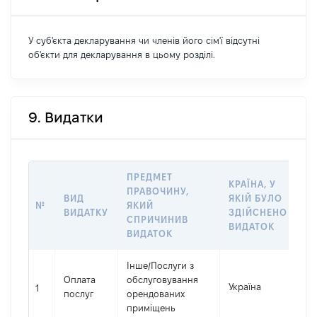
У суб'єкта декларування чи членів його сім'ї відсутні
об'єкти для декларування в цьому розділі.
9. Видатки
ПРЕДМЕТ
КРАЇНА, У
ПРАВОЧИНУ,
ВИД
ЯКІЙ БУЛО
Р
№
ЯКИЙ
ВИДАТКУ
ЗДІЙСНЕНО
В
СПРИЧИНИВ
ВИДАТОК
ВИДАТОК
Інше
/
Послуги з
Оплата
обслуговування
Україна
16
1
послуг
орендованих
приміщень