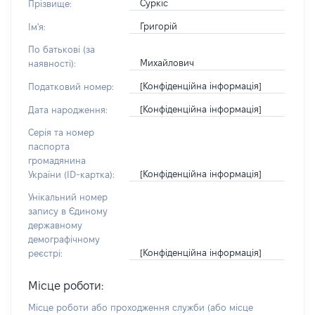
Суркіс
Прізвище:
Григорій
Ім'я:
По батькові (за
Михайлович
наявності):
[Конфіденційна інформація]
Податковий номер:
[Конфіденційна інформація]
Дата народження:
Серія та номер
паспорта
громадянина
[Конфіденційна інформація]
України (ID-картка):
Унікальний номер
запису в Єдиному
державному
демографічному
[Конфіденційна інформація]
реєстрі:
Місце роботи:
Місце роботи або проходження служби
(або місце