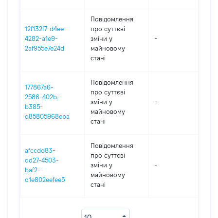
Повідомлення
12f132f7-d4ee-
про суттєві
4282-a1e9-
зміни y
-
202
2af955e7e24d
майновому
стані
Повідомлення
177867a6-
про суттєві
2586-402b-
зміни y
-
202
b385-
майновому
d85805968eba
стані
Повідомлення
afccdd83-
про суттєві
dd27-4503-
зміни y
-
202
baf2-
майновому
d1e802eefee5
стані