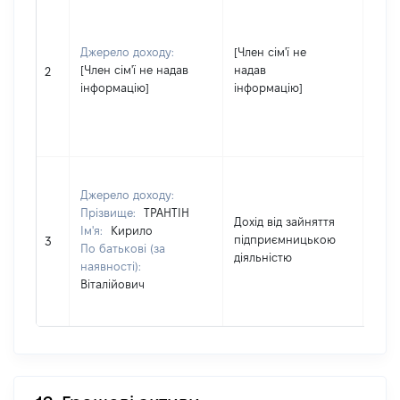
Джерело доходу:
[Член сім'ї не
[Член
[Член сім'ї не надав
надав
не н
2
інформацію]
інформацію]
інфо
Джерело доходу:
Прізвище:
ТРАНТІН
Дохід від зайняття
Ім'я:
Кирило
підприємницькою
458
3
По батькові (за
діяльністю
наявності):
Віталійович