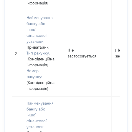
інформація]
Найменування
банку або
іншої
фінансової
установи:
ПриватБанк
[Не
[Не
Тип рахунку:
2
застосовується]
застосов
[Конфіденційна
інформація]
Номер
рахунку:
[Конфіденційна
інформація]
Найменування
банку або
іншої
фінансової
установи: