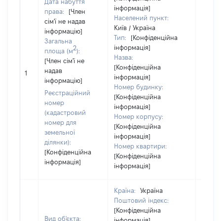
Дата набуття
інформація]
права:
[Член
Населений пункт:
сім'ї не надав
Київ / Україна
інформацію]
Тип:
[Конфіденційна
Загальна
інформація]
2
площа (м
):
Назва:
[Член сім'ї не
[Член 
[Конфіденційна
надав
не на
1
інформація]
інформацію]
інфор
Номер будинку:
Реєстраційний
[Конфіденційна
номер
інформація]
(кадастровий
Номер корпусу:
номер для
[Конфіденційна
земельної
інформація]
ділянки):
Номер квартири:
[Конфіденційна
[Конфіденційна
інформація]
інформація]
Країна:
Україна
Поштовий індекс:
[Конфіденційна
Вид об'єкта:
інформація]