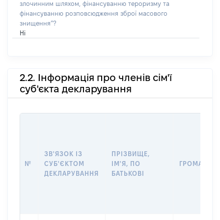
злочинним шляхом, фінансуванню тероризму та
фінансуванню розповсюдження зброї масового
знищення”?
Ні
2.2. Інформація про членів сім'ї
суб'єкта декларування
ЗВ'ЯЗОК ІЗ
ПРІЗВИЩЕ,
№
СУБ'ЄКТОМ
ІМ'Я, ПО
ГРОМАДЯН
ДЕКЛАРУВАННЯ
БАТЬКОВІ