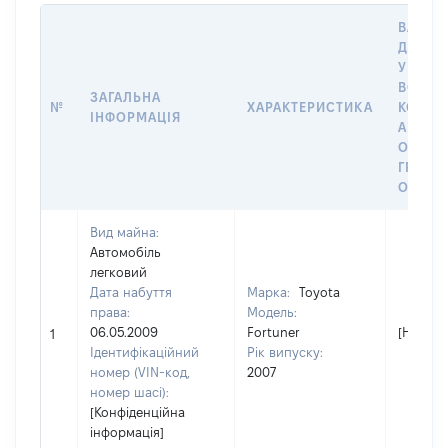
ВАРТІС
ДАТУ 
У ВЛАС
ВОЛОД
ЗАГАЛЬНА
№
ХАРАКТЕРИСТИКА
КОРИС
ІНФОРМАЦІЯ
АБО З
ОСТА
ГРОШ
ОЦІНК
Вид майна:
Автомобіль
легковий
Дата набуття
Марка:
Toyota
права:
Модель:
06.05.2009
Fortuner
[Не від
1
Ідентифікаційний
Рік випуску:
номер (VIN-код,
2007
номер шасі):
[Конфіденційна
інформація]