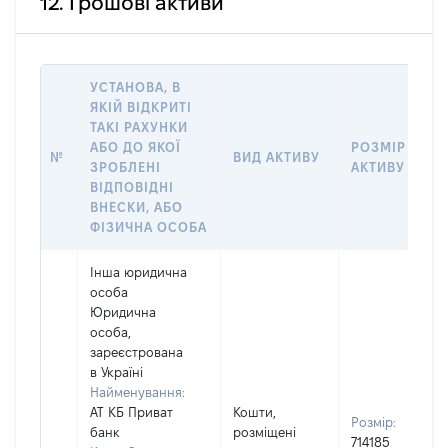
12. Грошові активи
УСТАНОВА, В
ЯКІЙ ВІДКРИТІ
ТАКІ РАХУНКИ
АБО ДО ЯКОЇ
РОЗМІР
№
ВИД АКТИВУ
ЗРОБЛЕНІ
АКТИВУ
ВІДПОВІДНІ
ВНЕСКИ, АБО
ФІЗИЧНА ОСОБА
Інша юридична
особа
Юридична
особа,
зареєстрована
в Україні
Найменування:
АТ КБ Приват
Кошти,
Розмір:
банк
розміщені
714185