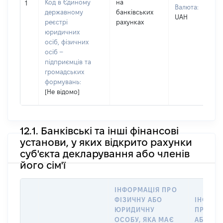
Код в Єдиному
на
1
Валюта:
державному
банківських
UAH
реєстрі
рахунках
юридичних
осіб, фізичних
осіб –
підприємців та
громадських
формувань:
[Не відомо]
12.1. Банківські та інші фінансові
установи, у яких відкрито рахунки
суб'єкта декларування або членів
його сім'ї
ІНФОРМАЦІЯ ПРО
ФІЗИЧНУ АБО
ІНФОРМ
ЮРИДИЧНУ
ПРО ФІ
ОСОБУ, ЯКА МАЄ
АБО Ю