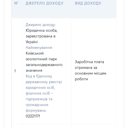
РОЗ
№
ДЖЕРЕЛО ДОХОДУ
ВИД ДОХОДУ
(ВА
Джерело доходу:
Юридична особа,
зареєстрована в
Україні
Найменування:
Київський
зоологічний парк
Заробітна плата
загальнодержавного
отримана за
значення
203
1
основним місцем
Код в Єдиному
роботи
державному реєстрі
юридичних осіб,
фізичних осіб –
підприємців та
громадських
формувань:
02221171