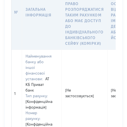
ПРАВО
ОСОБУ,
ЗАГАЛЬНА
РОЗПОРЯДЖАТИСЯ
ВІДКРИ
№
ІНФОРМАЦІЯ
ТАКИМ РАХУНКОМ
РАХУНО
АБО МАЄ ДОСТУП
ІМ’Я СУ
ДО
ДЕКЛАР
ІНДИВІДУАЛЬНОГО
АБО ЧЛ
БАНКІВСЬКОГО
ЙОГО СІ
СЕЙФУ (КОМІРКИ)
Найменування
банку або
іншої
фінансової
установи:
АТ
КБ Приват
банк
[Не
[Не
1
Тип рахунку:
застосовується]
застосов
[Конфіденційна
інформація]
Номер
рахунку:
[Конфіденційна