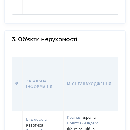
3. Об'єкти нерухомості
ВАРТ
ДАТУ
НАБУ
ЗАГАЛЬНА
ПРАВ
№
МІСЦЕЗНАХОДЖЕННЯ
ІНФОРМАЦІЯ
ЗА
ОСТ
ГРО
ОЦІ
Країна:
Україна
Вид об'єкта:
Поштовий індекс:
Квартира
[Конфіденційна