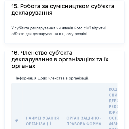
15. Робота за сумісництвом суб’єкта
декларування
У суб'єкта декларування чи членів його сім'ї відсутні
об'єкти для декларування в цьому розділі.
16. Членство суб’єкта
декларування в організаціях та їх
органах
Інформація щодо членства в організації:
КОД В
ЄДИНОМ
ДЕРЖАВН
РЕЄСТРІ
ЮРИДИЧ
НАЙМЕНУВАННЯ
ОРГАНІЗАЦІЙНО-
ОСІБ,
№
ОРГАНІЗАЦІЇ
ПРАВОВА ФОРМА
ФІЗИЧНИ