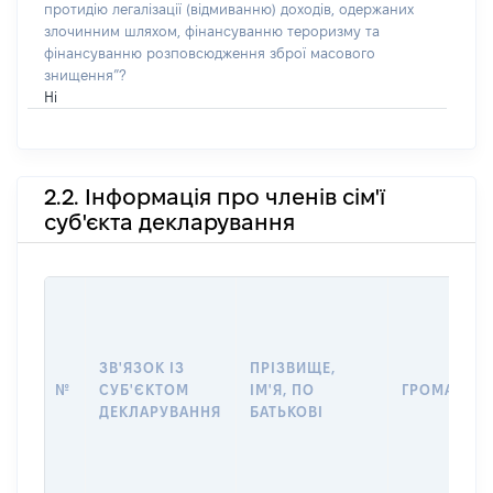
протидію легалізації (відмиванню) доходів, одержаних
злочинним шляхом, фінансуванню тероризму та
фінансуванню розповсюдження зброї масового
знищення”?
Ні
2.2. Інформація про членів сім'ї
суб'єкта декларування
ЗВ'ЯЗОК ІЗ
ПРІЗВИЩЕ,
№
СУБ'ЄКТОМ
ІМ'Я, ПО
ГРОМАДЯН
ДЕКЛАРУВАННЯ
БАТЬКОВІ