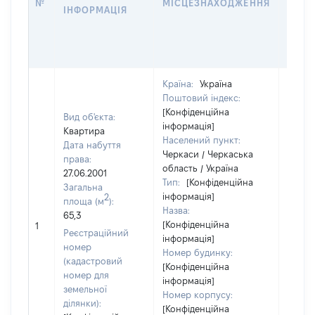
№
МІСЦЕЗНАХОДЖЕННЯ
ІНФОРМАЦІЯ
ЗА
ОСТ
ГРО
ОЦІ
Країна:
Україна
Поштовий індекс:
[Конфіденційна
Вид об'єкта:
інформація]
Квартира
Населений пункт:
Дата набуття
Черкаси / Черкаська
права:
область / Україна
27.06.2001
Тип:
[Конфіденційна
Загальна
інформація]
2
площа (м
):
Назва:
65,3
[Конфіденційна
28860
1
Реєстраційний
інформація]
номер
Номер будинку:
(кадастровий
[Конфіденційна
номер для
інформація]
земельної
Номер корпусу:
ділянки):
[Конфіденційна