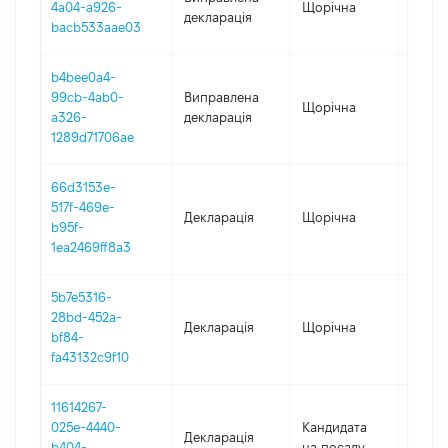
4a04-a926-
Щорічна
2022
декларація
bacb533aae03
b4bee0a4-
99cb-4ab0-
Виправлена
Щорічна
2021
a326-
декларація
1289d71706ae
66d3153e-
517f-469e-
Декларація
Щорічна
2022
b95f-
1ea2469ff8a3
5b7e5316-
28bd-452a-
Декларація
Щорічна
2021
bf84-
fa43132c9f10
11614267-
025e-4440-
Кандидата
Декларація
2020
b404-
на посаду