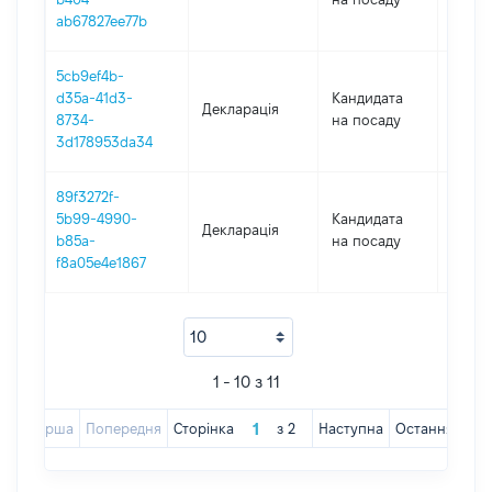
ab67827ee77b
5cb9ef4b-
d35a-41d3-
Кандидата
Декларація
2020
8734-
на посаду
3d178953da34
89f3272f-
5b99-4990-
Кандидата
Декларація
2020
b85a-
на посаду
f8a05e4e1867
1 - 10 з 11
Перша
Попередня
Сторінка
з
2
Наступна
Остання