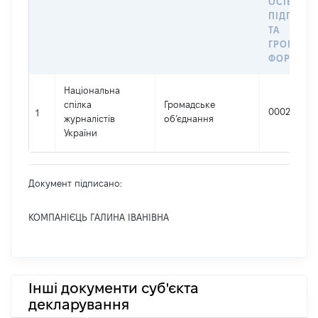
ОСІБ –
ПІДПРИЄ
ТА
ГРОМАДС
ФОРМУВА
Національна
спілка
Громадське
00027140
1
журналістів
об’єднання
України
Документ підписано:
КОМПАНІЄЦЬ ГАЛИНА ІВАНІВНА
Інші документи суб'єкта
декларування