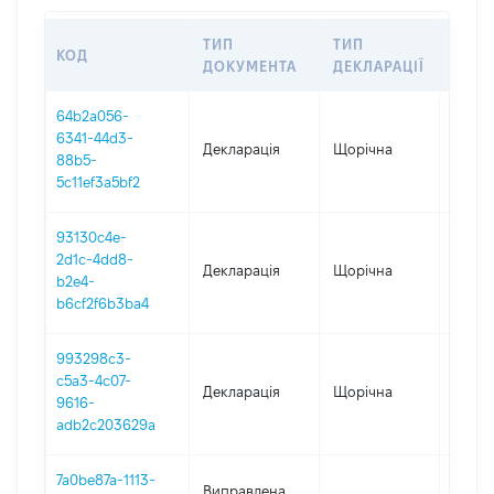
ТИП
ТИП
КОД
ПЕРІ
ДОКУМЕНТА
ДЕКЛАРАЦІЇ
64b2a056-
6341-44d3-
Декларація
Щорічна
2025
88b5-
5c11ef3a5bf2
93130c4e-
2d1c-4dd8-
Декларація
Щорічна
2024
b2e4-
b6cf2f6b3ba4
993298c3-
c5a3-4c07-
Декларація
Щорічна
2023
9616-
adb2c203629a
7a0be87a-1113-
Виправлена