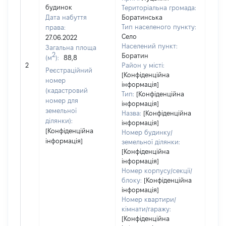
будинок
Територіальна громада:
Дата набуття
Боратинська
Тип населеного пункту:
права:
855
Село
27.06.2022
Тип
Населений пункт:
Загальна площа
варт
2
Боратин
(м
):
88,8
обʼє
2
Район у місті:
варт
Реєстраційний
[Конфіденційна
дату
номер
інформація]
набу
(кадастровий
Тип:
[Конфіденційна
пра
номер для
інформація]
земельної
Назва:
[Конфіденційна
ділянки):
інформація]
[Конфіденційна
Номер будинку/
інформація]
земельної ділянки:
[Конфіденційна
інформація]
Номер корпусу/секції/
блоку:
[Конфіденційна
інформація]
Номер квартири/
кімнати/гаражу:
[Конфіденційна