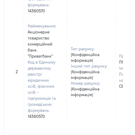
формувань:
14360570
Найменування:
Акціонерне
товариство
комерційний
Тип рахунку:
банк
[Конфіденційна
"Приватбанк"
Прізвищ
інформація]
Код в Єдиному
ПРОКОП
Інший тип рахунку:
державному
Ім'я:
ВІ
2
[Конфіденційна
реєстрі
По батьк
інформація]
юридичних
наявност
Номер рахунку:
осіб, фізичних
СЕРГІЇВ
[Конфіденційна
осіб –
інформація]
підприємців та
громадських
формувань:
14360570