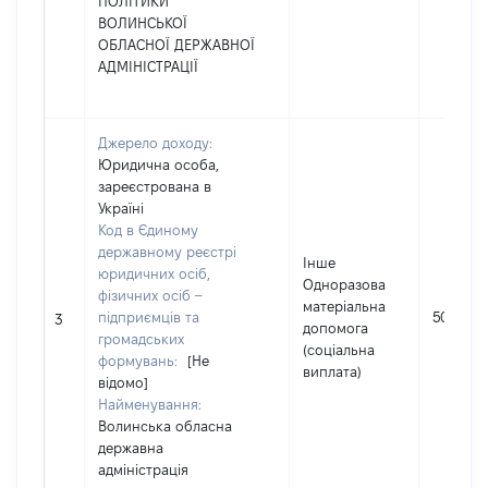
ПОЛІТИКИ
ВОЛИНСЬКОЇ
ОБЛАСНОЇ ДЕРЖАВНОЇ
АДМІНІСТРАЦІЇ
Джерело доходу:
Юридична особа,
зареєстрована в
Україні
Код в Єдиному
державному реєстрі
Інше
юридичних осіб,
Одноразова
фізичних осіб –
матеріальна
підприємців та
5000
3
допомога
громадських
(соціальна
формувань:
[Не
виплата)
відомо]
Найменування:
Волинська обласна
державна
адміністрація