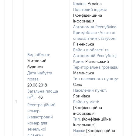
Країна:
Україна
Поштовий індекс:
[Конфіденційна
інформація]
Автономна Республіка
Крим/область/місто зі
спеціальним статусом:
Рівненська
Район в області та
Вид об'єкта:
Автономній Республіці
Житловий
Крим:
Рівненський
будинок
Територіальна громада:
Дата набуття
Малинська
Тип населеного пункту:
права:
Село
20.08.2018
Населений пункт:
Загальна площа
2
Яринівка
(м
):
46
[Не 
1
Район у місті:
Реєстраційний
[Конфіденційна
номер
інформація]
(кадастровий
Тип:
[Конфіденційна
номер для
інформація]
земельної
Назва:
[Конфіденційна
ділянки):