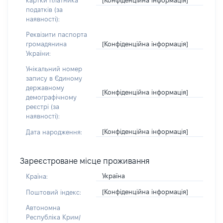
картки платника
податків (за
наявності):
Реквізити паспорта
[Конфіденційна інформація]
громадянина
України:
Унікальний номер
запису в Єдиному
державному
[Конфіденційна інформація]
демографічному
реєстрі (за
наявності):
[Конфіденційна інформація]
Дата народження:
Зареєстроване місце проживання
Україна
Країна:
[Конфіденційна інформація]
Поштовий індекс:
Автономна
Республіка Крим/