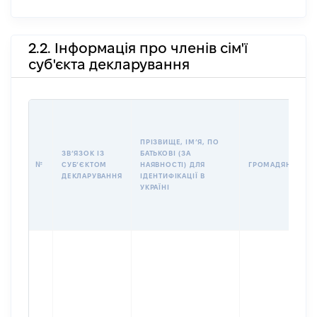
2.2. Інформація про членів сім'ї
суб'єкта декларування
ПРІЗВИЩЕ, ІМʼЯ, ПО
ЗВʼЯЗОК ІЗ
БАТЬКОВІ (ЗА
№
СУБʼЄКТОМ
НАЯВНОСТІ) ДЛЯ
ГРОМАДЯНСТВО
ДЕКЛАРУВАННЯ
ІДЕНТИФІКАЦІЇ В
УКРАЇНІ