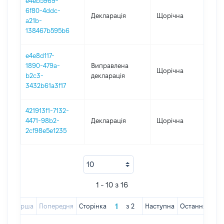
e4eb5969-
6f80-4ddc-
Декларація
Щорічна
201
a21b-
138467b595b6
e4e8d117-
1890-479a-
Виправлена
Щорічна
201
b2c3-
декларація
3432b61a3f17
421913f1-7132-
4471-98b2-
Декларація
Щорічна
201
2cf98e5e1235
1 - 10 з 16
Перша
Попередня
Сторінка
з
2
Наступна
Остання