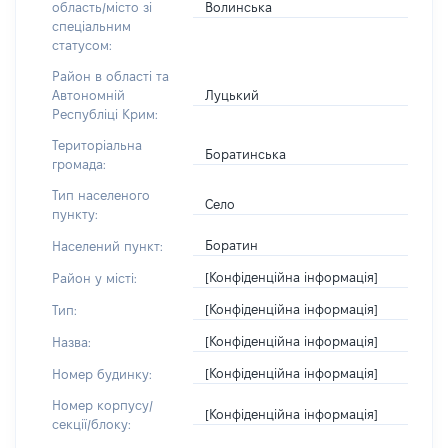
Волинська
область/місто зі
спеціальним
статусом:
Район в області та
Луцький
Автономній
Республіці Крим:
Територіальна
Боратинська
громада:
Тип населеного
Село
пункту:
Боратин
Населений пункт:
[Конфіденційна інформація]
Район у місті:
[Конфіденційна інформація]
Тип:
[Конфіденційна інформація]
Назва:
[Конфіденційна інформація]
Номер будинку:
Номер корпусу/
[Конфіденційна інформація]
секції/блоку: