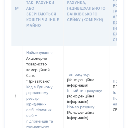
ТАКІ РАХУНКИ
РАХУНКА,
РОЗПО
№
АБО
ІНДИВІДУАЛЬНОГО
ТАКИМ
ЗБЕРІГАЮТЬСЯ
БАНКІВСЬКОГО
АБО М
КОШТИ ЧИ ІНШЕ
СЕЙФУ (КОМІРКИ)
ДО
МАЙНО
ІНДИВ
БАНКІ
СЕЙФУ 
Найменування:
Акціонерне
товариство
комерційний
Тип рахунку:
банк
[Конфіденційна
"Приватбанк"
Прізвищ
інформація]
Код в Єдиному
ПРОКОП
Інший тип рахунку:
державному
Ім'я:
ВІ
1
[Конфіденційна
реєстрі
По батьк
інформація]
юридичних
наявност
Номер рахунку:
осіб, фізичних
СЕРГІЇВ
[Конфіденційна
осіб –
інформація]
підприємців та
громадських