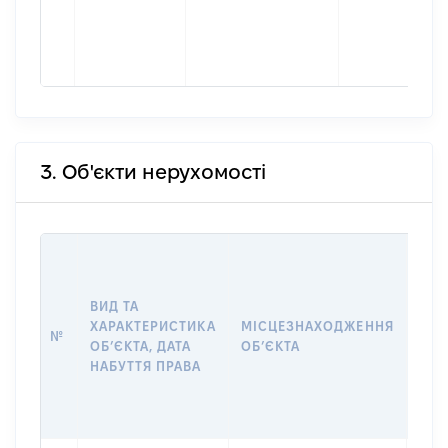
3. Об'єкти нерухомості
ВАР
ДАТ
НАБ
ВИД ТА
ПРА
ХАРАКТЕРИСТИКА
МІСЦЕЗНАХОДЖЕННЯ
№
ЗА
ОБʼЄКТА, ДАТА
ОБʼЄКТА
ОС
НАБУТТЯ ПРАВА
ГР
ОЦІ
ГРН