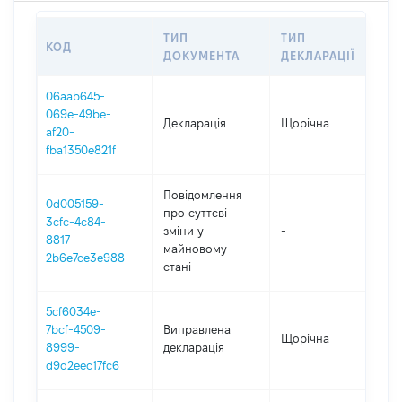
ТИП
ТИП
КОД
ПЕ
ДОКУМЕНТА
ДЕКЛАРАЦІЇ
06aab645-
069e-49be-
Декларація
Щорічна
202
af20-
fba1350e821f
Повідомлення
0d005159-
про суттєві
3cfc-4c84-
зміни y
-
202
8817-
майновому
2b6e7ce3e988
стані
5cf6034e-
7bcf-4509-
Виправлена
Щорічна
202
8999-
декларація
d9d2eec17fc6