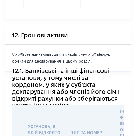
12. Грошові активи
У суб'єкта декларування чи членів його сім'ї відсутні
об'єкти для декларування в цьому розділі.
12.1. Банківські та інші фінансові
установи, у тому числі за
кордоном, у яких у суб'єкта
декларування або членів його сім'ї
відкриті рахунки або зберігаються
кошти, інше майно
ІНФОР
ФІЗИЧН
ЮРИДИ
УСТАНОВА, В
ОСОБУ,
ЯКІЙ ВІДКРИТО
ТИП ТА НОМЕР
ПРАВО