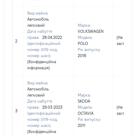
Вид майна:
Автомобіль
легковий
Марка:
Дата набуття
VOLKSWAGEN
права:
28.04.2022
Модель:
[Не
2
Ідентифікаційний
POLO
застосову
номер (VIN-код,
Рік випуску:
номер шасі):
2018
[Конфіденційна
інформація]
Вид майна:
Автомобіль
легковий
Марка:
Дата набуття
SKODA
права:
29.03.2023
Модель:
[Не
3
Ідентифікаційний
OCTAVIA
застосову
номер (VIN-код,
Рік випуску:
номер шасі):
2011
[Конфіденційна