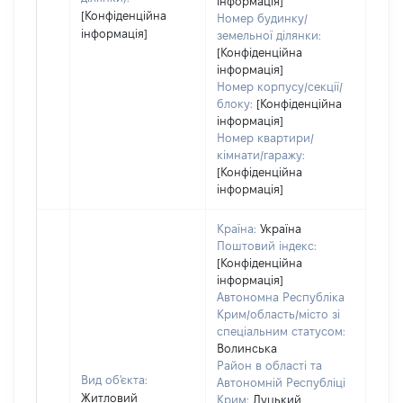
інформація]
[Конфіденційна
Номер будинку/
інформація]
земельної ділянки:
[Конфіденційна
інформація]
Номер корпусу/секції/
блоку:
[Конфіденційна
інформація]
Номер квартири/
кімнати/гаражу:
[Конфіденційна
інформація]
Країна:
Україна
Поштовий індекс:
[Конфіденційна
інформація]
Автономна Республіка
Крим/область/місто зі
спеціальним статусом:
Волинська
Район в області та
Вид об'єкта:
Автономній Республіці
Житловий
Крим:
Луцький