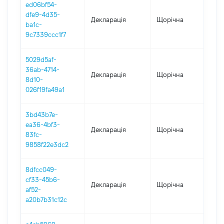
ed06bf54-
dfe9-4d35-
Декларація
Щорічна
202
ba1c-
9c7339ccc1f7
5029d5af-
36ab-4714-
Декларація
Щорічна
202
8d10-
026f19fa49a1
3bd43b7e-
ea36-4bf3-
Декларація
Щорічна
202
83fc-
9858f22e3dc2
8dfcc049-
cf33-45b6-
Декларація
Щорічна
202
af52-
a20b7b31c12c