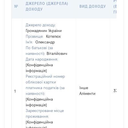
РОЗМІ
ДЖЕРЕЛО (ДЖЕРЕЛА)
№
ВИД ДОХОДУ
(ВАРТІ
ДОХОДУ
ГРН
Джерело доходу:
Громадянин України
Прізвище:
Котелюх
Ім'я:
Олександр
По батькові (за
наявності):
Віталійович
Дата народження:
[Конфіденційна
інформація]
Реєстраційний номер
облікової картки
платника податків (за
Інше
37060
1
наявності):
Аліменти
[Конфіденційна
інформація]
Зареєстроване місце
проживання:
[Конфіденційна
інформація]