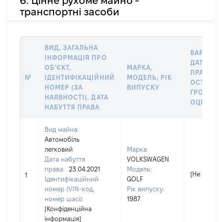
6. Цінне рухоме майно -
транспортні засоби
ВИД, ЗАГАЛЬНА
ВАРТІСТ
ІНФОРМАЦІЯ ПРО
ДАТУ НА
ОБʼЄКТ,
МАРКА,
ПРАВА А
№
ІДЕНТИФІКАЦІЙНИЙ
МОДЕЛЬ, РІК
ОСТАНН
НОМЕР (ЗА
ВИПУСКУ
ГРОШО
НАЯВНОСТІ), ДАТА
ОЦІНКОЮ
НАБУТТЯ ПРАВА
Вид майна:
Автомобіль
легковий
Марка:
Дата набуття
VOLKSWAGEN
права:
23.04.2021
Модель:
[Не відомо
1
Ідентифікаційний
GOLF
номер (VIN-код,
Рік випуску:
номер шасі):
1987
[Конфіденційна
інформація]