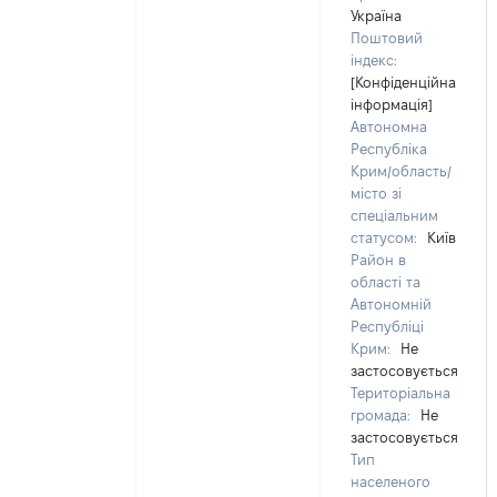
Україна
Поштовий
індекс:
[Конфіденційна
інформація]
Автономна
Республіка
Крим/область/
місто зі
спеціальним
статусом:
Київ
Район в
області та
Автономній
Республіці
Крим:
Не
застосовується
Територіальна
громада:
Не
застосовується
Тип
населеного