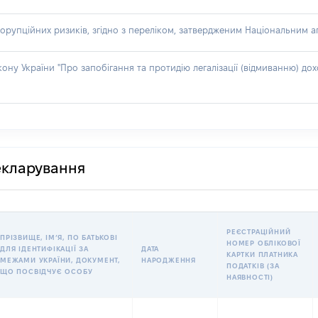
орупційних ризиків, згідно з переліком, затвердженим Національним аг
акону України "Про запобігання та протидію легалізації (відмиванню) 
декларування
РЕЄСТРАЦІЙНИЙ
ПРІЗВИЩЕ, ІМʼЯ, ПО БАТЬКОВІ
НОМЕР ОБЛІКОВОЇ
ДЛЯ ІДЕНТИФІКАЦІЇ ЗА
ДАТА
КАРТКИ ПЛАТНИКА
МЕЖАМИ УКРАЇНИ, ДОКУМЕНТ,
НАРОДЖЕННЯ
ПОДАТКІВ (ЗА
ЩО ПОСВІДЧУЄ ОСОБУ
НАЯВНОСТІ)