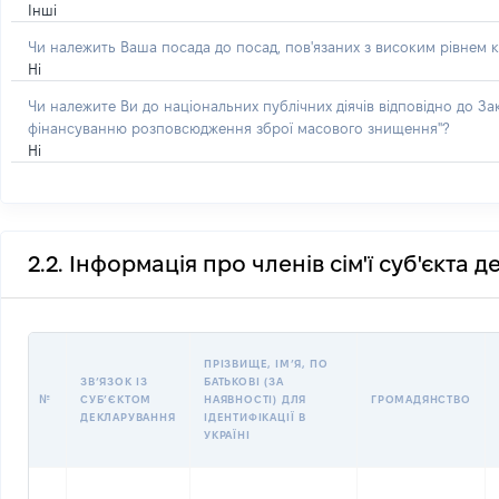
Інші
Чи належить Ваша посада до посад, пов'язаних з високим рівнем к
Ні
Чи належите Ви до національних публічних діячів відповідно до З
фінансуванню розповсюдження зброї масового знищення"?
Ні
2.2. Інформація про членів сім'ї суб'єкта 
ПРІЗВИЩЕ, ІМʼЯ, ПО
ЗВʼЯЗОК ІЗ
БАТЬКОВІ (ЗА
№
СУБʼЄКТОМ
НАЯВНОСТІ) ДЛЯ
ГРОМАДЯНСТВО
ДЕКЛАРУВАННЯ
ІДЕНТИФІКАЦІЇ В
УКРАЇНІ