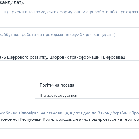
кандидат):
б – підприємців та громадських формувань місця роботи або проходже
айбутньої роботи чи проходження служби для кандидатів):
тань цифрового розвитку, цифрових трансформацій і цифровізації
Політична посада
[Не застосовується]
 особливо відповідальне становище, відповідно до Закону України «Про
втономної Республіки Крим, юрисдикція яких поширюється на територію