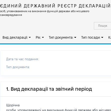
ЄДИНИЙ ДЕРЖАВНИЙ РЕЄСТР ДЕКЛАРАЦІ
осіб, уповноважених на виконання функцій держави або місцевого
самоврядування
Вид декларації:
Рік:
Тип документа:
Тип посади:
К
Дата та час подання:
Тип документа:
1. Вид декларації та звітний період
Щорічна
особи, уповноваженої на виконання функцій держави або місцев