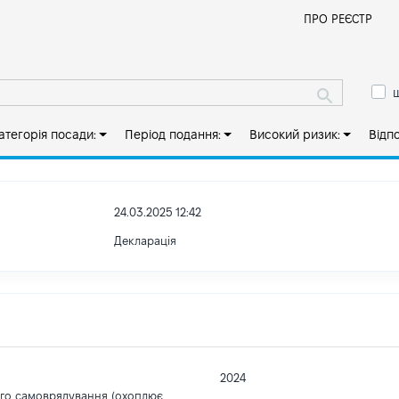
Й
ПРО РЕЄСТР
ш
атегорія посади:
Період подання:
Високий ризик:
Відп
24.03.2025 12:42
Декларація
2024
ого самоврядування (охоплює