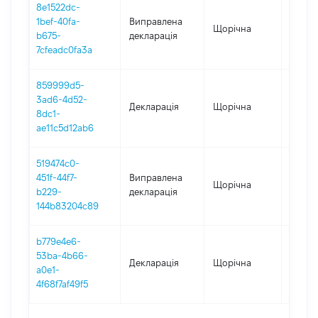
8e1522dc-
1bef-40fa-
Виправлена
Щорічна
2020
b675-
декларація
7cfeadc0fa3a
859999d5-
3ad6-4d52-
Декларація
Щорічна
2020
8dc1-
ae11c5d12ab6
519474c0-
451f-44f7-
Виправлена
Щорічна
2019
b229-
декларація
144b83204c89
b779e4e6-
53ba-4b66-
Декларація
Щорічна
2019
a0e1-
4f68f7af49f5