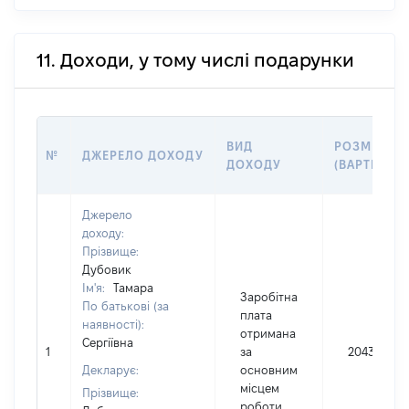
11. Доходи, у тому числі подарунки
ВИД
РОЗМІР
№
ДЖЕРЕЛО ДОХОДУ
ДОХОДУ
(ВАРТІСТЬ)
Джерело
доходу:
Прізвище:
Дубовик
Ім'я:
Тамара
Заробітна
По батькові (за
плата
наявності):
отримана
Сергіївна
1
за
204308
Декларує:
основним
місцем
Прізвище:
роботи