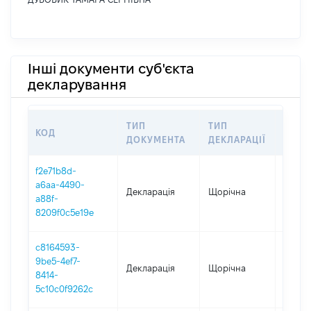
Інші документи суб'єкта
декларування
ТИП
ТИП
КОД
ПЕРІ
ДОКУМЕНТА
ДЕКЛАРАЦІЇ
f2e71b8d-
a6aa-4490-
Декларація
Щорічна
2025
a88f-
8209f0c5e19e
c8164593-
9be5-4ef7-
Декларація
Щорічна
2024
8414-
5c10c0f9262c