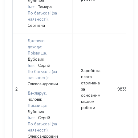
Дубовик
Ім'я:
Тамара
По батькові (за
наявності):
Сергіївна
Джерело
доходу:
Прізвище:
Дубовик
Ім'я:
Сергій
Заробітна
По батькові (за
плата
наявності):
отримана
Олександрович
2
за
98350
Декларує:
основним
чоловік
місцем
Прізвище:
роботи
Дубовик
Ім'я:
Сергій
По батькові (за
наявності):
Олександрович