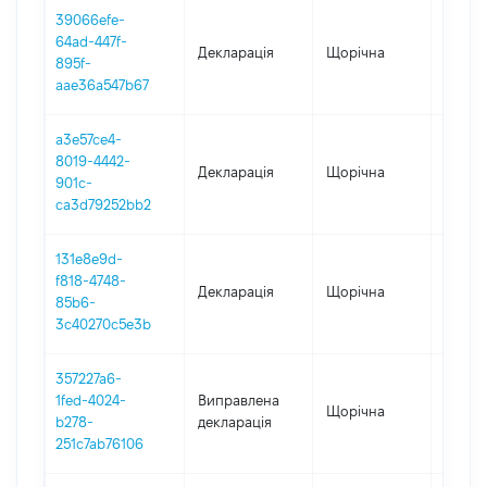
39066efe-
64ad-447f-
Декларація
Щорічна
2023
895f-
aae36a547b67
a3e57ce4-
8019-4442-
Декларація
Щорічна
2022
901c-
ca3d79252bb2
131e8e9d-
f818-4748-
Декларація
Щорічна
2021
85b6-
3c40270c5e3b
357227a6-
1fed-4024-
Виправлена
Щорічна
2020
b278-
декларація
251c7ab76106