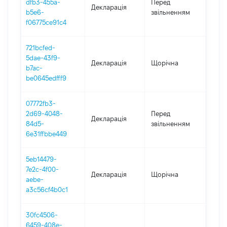
dfb3-455a-
Перед
Декларація
-
b5e6-
звільненням
31.12
f06775ce91c4
721bcfed-
5dae-43f9-
Декларація
Щорічна
2023
b7ac-
be0645edfff9
07772fb3-
10.0
2d69-4048-
Перед
Декларація
-
84d5-
звільненням
17.11
6e31ffbbe449
5eb14479-
7e2c-4f00-
Декларація
Щорічна
2022
aebe-
a3c56cf4b0c1
30fc4506-
6459-408e-