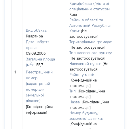
Крим/область/місто зі
спеціальним статусом:
Київ
Район в області та
Автономній Республіці
Вид об'єкта:
Крим:
[Не
Квартира
застосовується]
Дата набуття
Територіальна громада:
[Не застосовується]
права:
500
Тип населеного пункту:
09.09.2003
Тип
[Не застосовується]
Загальна площа
варт
2
Населений пункт:
[Не
(м
):
55,7
обʼє
застосовується]
1
Реєстраційний
варт
Район у місті:
номер
дату
[Конфіденційна
(кадастровий
інформація]
набу
номер для
Тип:
[Конфіденційна
пра
земельної
інформація]
ділянки):
Назва:
[Конфіденційна
[Конфіденційна
інформація]
інформація]
Номер будинку/
земельної ділянки:
[Конфіденційна