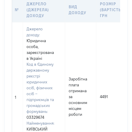
ДЖЕРЕЛО
РОЗМІР
ВИД
№
(ДЖЕРЕЛА)
(ВАРТІСТЬ),
ДОХОДУ
ДОХОДУ
ГРН
Джерело
доходу:
Юридична
особа,
зареєстрована
в Україні
Код в Єдиному
державному
реєстрі
Заробітна
юридичних
плата
осіб, фізичних
отримана
осіб –
за
4491
1
підприємців та
основним
громадських
місцем
формувань:
роботи
03329674
Найменування:
КИЇВСЬКИЙ