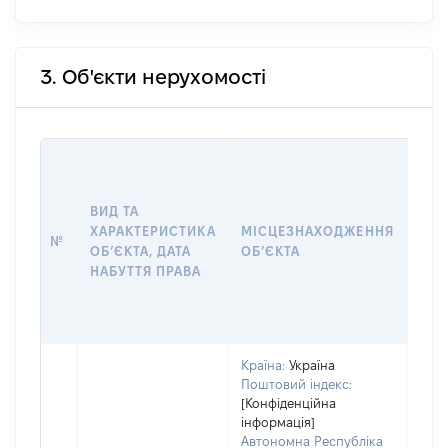
3. Об'єкти нерухомості
ВАР
ДАТ
НАБ
ВИД ТА
ПРА
ХАРАКТЕРИСТИКА
МІСЦЕЗНАХОДЖЕННЯ
№
ЗА
ОБʼЄКТА, ДАТА
ОБʼЄКТА
ОС
НАБУТТЯ ПРАВА
ГР
ОЦІ
ГРН
Країна:
Україна
Поштовий індекс:
[Конфіденційна
інформація]
Автономна Республіка