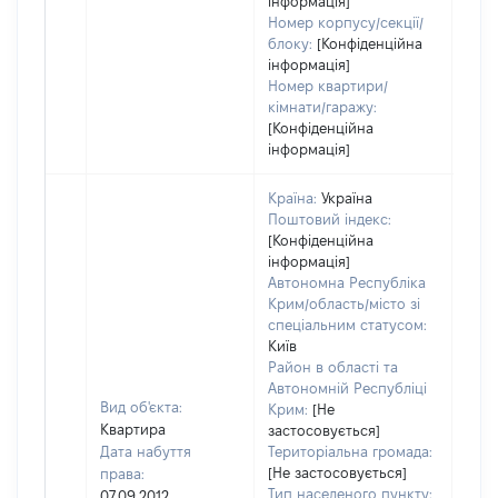
інформація]
Номер корпусу/секції/
блоку:
[Конфіденційна
інформація]
Номер квартири/
кімнати/гаражу:
[Конфіденційна
інформація]
Країна:
Україна
Поштовий індекс:
[Конфіденційна
інформація]
Автономна Республіка
Крим/область/місто зі
спеціальним статусом:
Київ
Район в області та
Автономній Республіці
Вид об'єкта:
Крим:
[Не
Квартира
застосовується]
Дата набуття
Територіальна громада:
[Не застосовується]
права:
5194
Тип населеного пункту:
07.09.2012