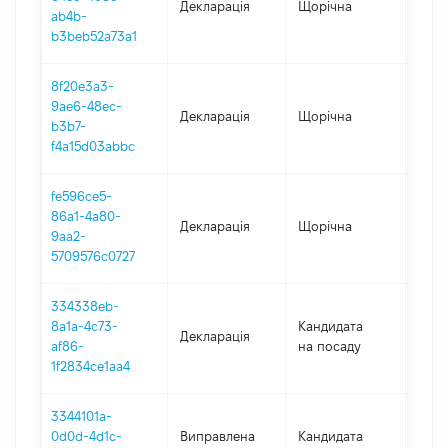
Декларація
Щорічна
2021
ab4b-
b3beb52a73a1
8f20e3a3-
9ae6-48ec-
Декларація
Щорічна
2020
b3b7-
f4a15d03abbc
fe596ce5-
86a1-4a80-
Декларація
Щорічна
2019
9aa2-
5709576c0727
334338eb-
8a1a-4c73-
Кандидата
Декларація
2018
af86-
на посаду
1f2834ce1aa4
3344101a-
0d0d-4d1c-
Виправлена
Кандидата
2018