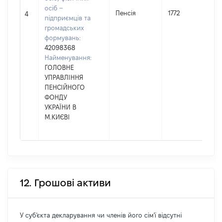
осіб –
Пенсія
1772
4
підприємців та
громадських
формувань:
42098368
Найменування:
ГОЛОВНЕ
УПРАВЛІННЯ
ПЕНСІЙНОГО
ФОНДУ
УКРАЇНИ В
М.КИЄВІ
12. Грошові активи
У суб'єкта декларування чи членів його сім'ї відсутні