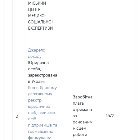
МІСЬКИЙ
ЦЕНТР
МЕДИКО-
СОЦІАЛЬНОЇ
ЕКСПЕРТИЗИ
Джерело
доходу:
Юридична
особа,
зареєстрована
в Україні
Код в Єдиному
державному
Заробітна
реєстрі
плата
юридичних
отримана
осіб, фізичних
за
1572
2
осіб –
основним
підприємців та
місцем
громадських
роботи
формувань: