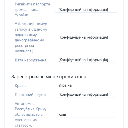
Реквізити паспорта
[Конфіденційна інформація]
громадянина
України:
Унікальний номер
запису в Єдиному
державному
[Конфіденційна інформація]
демографічному
реєстрі (за
наявності):
[Конфіденційна інформація]
Дата народження:
Зареєстроване місце проживання
Україна
Країна:
[Конфіденційна інформація]
Поштовий індекс:
Автономна
Республіка Крим/
Київ
область/місто зі
спеціальним
статусом: