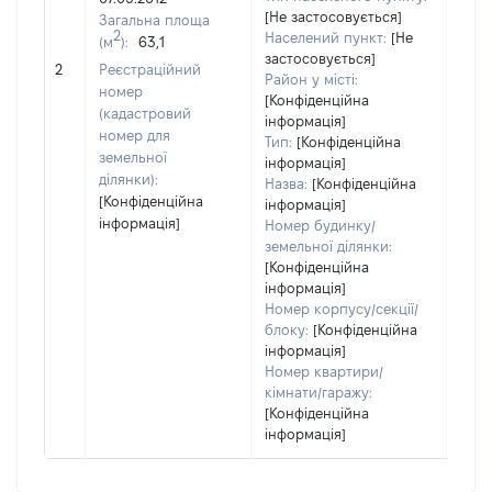
Тип
[Не застосовується]
Загальна площа
варт
2
Населений пункт:
[Не
(м
):
63,1
обʼє
застосовується]
2
Реєстраційний
варт
Район у місті:
номер
дату
[Конфіденційна
(кадастровий
інформація]
набу
номер для
Тип:
[Конфіденційна
пра
земельної
інформація]
ділянки):
Назва:
[Конфіденційна
[Конфіденційна
інформація]
інформація]
Номер будинку/
земельної ділянки:
[Конфіденційна
інформація]
Номер корпусу/секції/
блоку:
[Конфіденційна
інформація]
Номер квартири/
кімнати/гаражу:
[Конфіденційна
інформація]