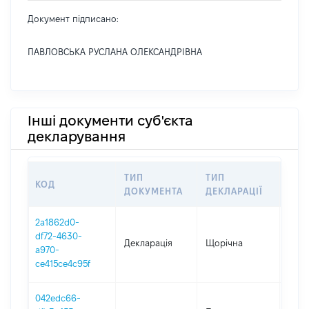
Документ підписано:
ПАВЛОВСЬКА РУСЛАНА ОЛЕКСАНДРІВНА
Інші документи суб'єкта
декларування
ТИП
ТИП
КОД
ПЕР
ДОКУМЕНТА
ДЕКЛАРАЦІЇ
2a1862d0-
df72-4630-
Декларація
Щорічна
2024
a970-
ce415ce4c95f
042edc66-
01.0