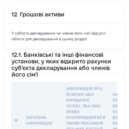
12. Грошові активи
У суб'єкта декларування чи членів його сім'ї відсутні
об'єкти для декларування в цьому розділі.
12.1. Банківські та інші фінансові
установи, у яких відкрито рахунки
суб'єкта декларування або членів
його сім'ї
ІНФОРМАЦІЯ ПРО
ФІЗИЧНУ АБО
ІНФОРМ
ЮРИДИЧНУ
ПРО ФІ
ОСОБУ, ЯКА МАЄ
АБО Ю
ПРАВО
ОСОБУ,
ЗАГАЛЬНА
РОЗПОРЯДЖАТИСЯ
ВІДКРИ
№
ІНФОРМАЦІЯ
ТАКИМ РАХУНКОМ
РАХУНО