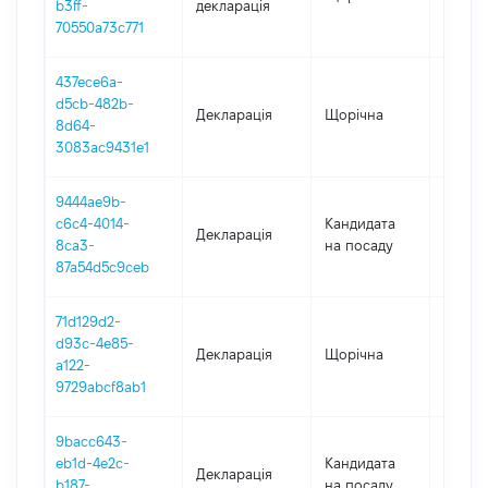
b3ff-
декларація
70550a73c771
437ece6a-
d5cb-482b-
Декларація
Щорічна
2020
8d64-
3083ac9431e1
9444ae9b-
c6c4-4014-
Кандидата
Декларація
2019
8ca3-
на посаду
87a54d5c9ceb
71d129d2-
d93c-4e85-
Декларація
Щорічна
2019
a122-
9729abcf8ab1
9bacc643-
eb1d-4e2c-
Кандидата
Декларація
2019
b187-
на посаду