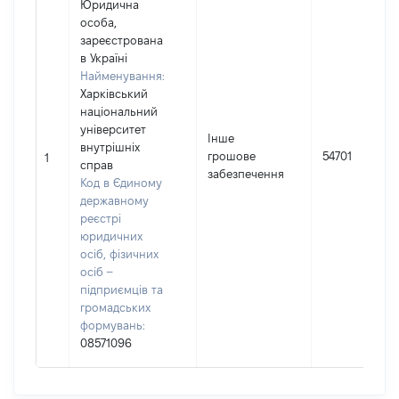
Юридична
особа,
зареєстрована
в Україні
Найменування:
Харківський
національний
університет
Інше
внутрішніх
грошове
54701
1
справ
забезпечення
Код в Єдиному
державному
реєстрі
юридичних
осіб, фізичних
осіб –
підприємців та
громадських
формувань:
08571096