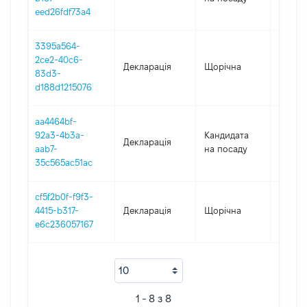
eed26fdf73a4
3395a564-
2ce2-40c6-
Декларація
Щорічна
2018
83d3-
d188d1215076
aa4464bf-
92a3-4b3a-
Кандидата
Декларація
2017
aab7-
на посаду
35c565ac51ac
cf5f2b0f-f9f3-
4415-b317-
Декларація
Щорічна
2016
e6c236057167
1 - 8 з 8