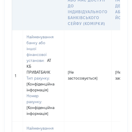
АБО МАЄ ДОСТУП
ІМ’Я СУ
ДО
ДЕКЛАР
ІНДИВІДУАЛЬНОГО
АБО ЧЛ
БАНКІВСЬКОГО
ЙОГО СІ
СЕЙФУ (КОМІРКИ)
Найменування
банку або
іншої
фінансової
установи:
АТ
КБ
ПРИВАТБАНК
[Не
[Не
1
Тип рахунку:
застосовується]
застосов
[Конфіденційна
інформація]
Номер
рахунку:
[Конфіденційна
інформація]
Найменування