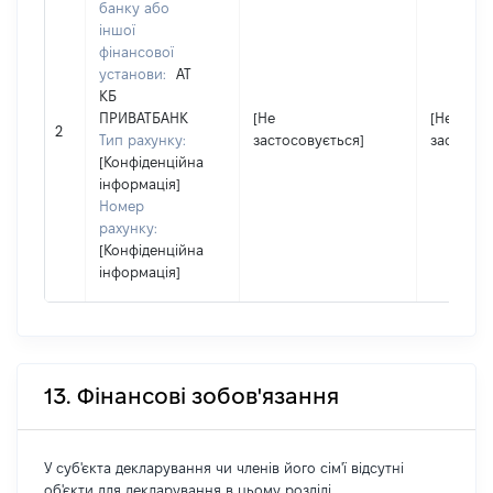
банку або
іншої
фінансової
установи:
АТ
КБ
ПРИВАТБАНК
[Не
[Не
2
Тип рахунку:
застосовується]
застосов
[Конфіденційна
інформація]
Номер
рахунку:
[Конфіденційна
інформація]
13. Фінансові зобов'язання
У суб'єкта декларування чи членів його сім'ї відсутні
об'єкти для декларування в цьому розділі.