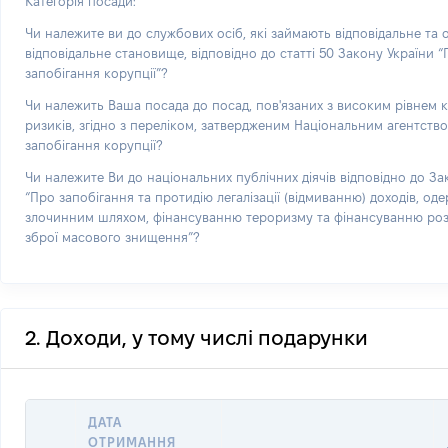
Категорія посади:
Чи належите ви до службових осіб, які займають відповідальне та
відповідальне становище, відповідно до статті 50 Закону України 
запобігання корупції”?
Чи належить Ваша посада до посад, пов'язаних з високим рівнем 
ризиків, згідно з переліком, затвердженим Національним агентств
запобігання корупції?
Чи належите Ви до національних публічних діячів відповідно до За
“Про запобігання та протидію легалізації (відмиванню) доходів, од
злочинним шляхом, фінансуванню тероризму та фінансуванню р
зброї масового знищення”?
2. Доходи, у тому числі подарунки
ДАТА
ОТРИМАННЯ