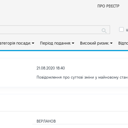
Й
ПРО РЕЄСТР
ш
атегорія посади:
Період подання:
Високий ризик:
Відп
21.08.2020 18:40
Повідомлення про суттєві зміни y майновому стан
ВЕРЛАНОВ