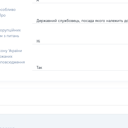
А
 особливо
“Про
Державний службовець, посада якого належить до п
корупційних
ом з питань
Ні
кону України
ержаних
озповсюдження
Так