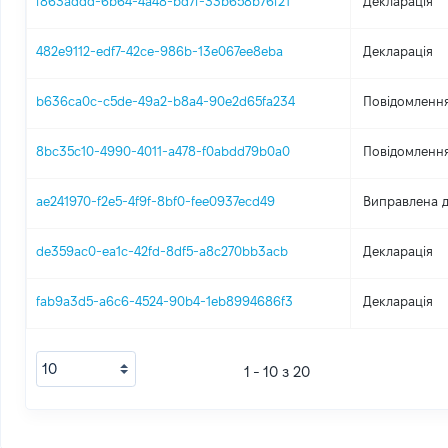
f863addd-6b64-4a48-bd7f-33b658b76f21
Декларація
482e9112-edf7-42ce-986b-13e067ee8eba
Декларація
b636ca0c-c5de-49a2-b8a4-90e2d65fa234
Повідомлення
8bc35c10-4990-4011-a478-f0abdd79b0a0
Повідомлення
ae241970-f2e5-4f9f-8bf0-fee0937ecd49
Виправлена д
de359ac0-ea1c-42fd-8df5-a8c270bb3acb
Декларація
fab9a3d5-a6c6-4524-90b4-1eb8994686f3
Декларація
1 - 10 з 20