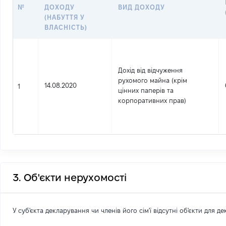
№
ДОХОДУ
ВИД ДОХОДУ
(НАБУТТЯ У
ВЛАСНІСТЬ)
Дохід від відчуження
рухомого майна (крім
14.08.2020
1
цінних паперів та
корпоративних прав)
3. Об'єкти нерухомості
У суб'єкта декларування чи членів його сім'ї відсутні об'єкти для д