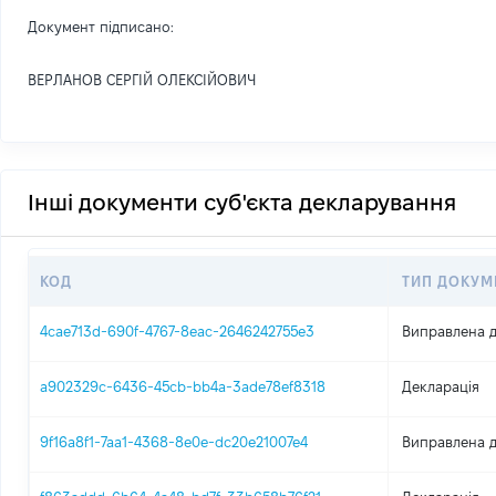
Документ підписано:
ВЕРЛАНОВ СЕРГІЙ ОЛЕКСІЙОВИЧ
Інші документи суб'єкта декларування
КОД
ТИП ДОКУМ
4cae713d-690f-4767-8eac-2646242755e3
Виправлена д
a902329c-6436-45cb-bb4a-3ade78ef8318
Декларація
9f16a8f1-7aa1-4368-8e0e-dc20e21007e4
Виправлена д