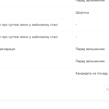
Перед звільненням
Щорічна
 про суттєві зміни y майновому стані
-
 про суттєві зміни y майновому стані
-
екларація
Перед звільненням
Перед звільненням
Кандидата на посаду
П