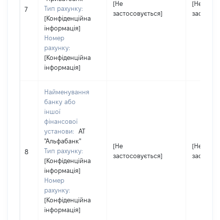
[Не
[Не
Тип рахунку:
7
застосовується]
застосов
[Конфіденційна
інформація]
Номер
рахунку:
[Конфіденційна
інформація]
Найменування
банку або
іншої
фінансової
установи:
АТ
"Альфабанк"
[Не
[Не
Тип рахунку:
8
застосовується]
застосов
[Конфіденційна
інформація]
Номер
рахунку:
[Конфіденційна
інформація]