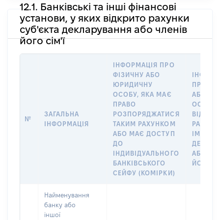
12.1. Банківські та інші фінансові
установи, у яких відкрито рахунки
суб'єкта декларування або членів
його сім'ї
ІНФОРМАЦІЯ ПРО
ФІЗИЧНУ АБО
ІНФОРМ
ЮРИДИЧНУ
ПРО ФІ
ОСОБУ, ЯКА МАЄ
АБО Ю
ПРАВО
ОСОБУ,
ЗАГАЛЬНА
РОЗПОРЯДЖАТИСЯ
ВІДКРИ
№
ІНФОРМАЦІЯ
ТАКИМ РАХУНКОМ
РАХУНО
АБО МАЄ ДОСТУП
ІМ’Я СУ
ДО
ДЕКЛАР
ІНДИВІДУАЛЬНОГО
АБО ЧЛ
БАНКІВСЬКОГО
ЙОГО СІ
СЕЙФУ (КОМІРКИ)
Найменування
банку або
іншої