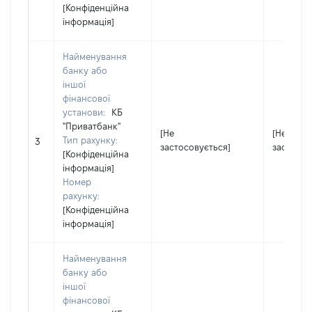
[Конфіденційна
інформація]
Найменування
банку або
іншої
фінансової
установи:
КБ
"Приватбанк"
[Не
[Не
Тип рахунку:
3
застосовується]
застосов
[Конфіденційна
інформація]
Номер
рахунку:
[Конфіденційна
інформація]
Найменування
банку або
іншої
фінансової