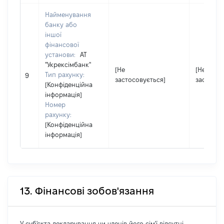
Найменування
банку або
іншої
фінансової
установи:
АТ
"Укрексімбанк"
[Не
[Не
Тип рахунку:
9
застосовується]
застосов
[Конфіденційна
інформація]
Номер
рахунку:
[Конфіденційна
інформація]
13. Фінансові зобов'язання
У суб'єкта декларування чи членів його сім'ї відсутні