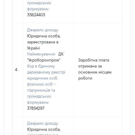
громадських
формувань:
35624403
Джерело доходу:
Юридична особа,
зареєстрована в
Україні
Найменування:
ДК
"Укроборонпром"
Заробітна плата
Код в Єдиному
отримана за
3604
4
державному реєстрі
основним місцем
юридичних осіб,
роботи
фізичних осіб –
підприємців та
громадських
формувань:
37854297
Джерело доходу:
Юридична особа,