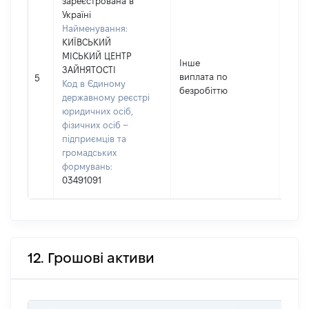
зареєстрована в
Україні
Найменування:
КИЇВСЬКИЙ
МІСЬКИЙ ЦЕНТР
Інше
ЗАЙНЯТОСТІ
виплата по
3254
5
Код в Єдиному
безробіттю
державному реєстрі
юридичних осіб,
фізичних осіб –
підприємців та
громадських
формувань:
03491091
12. Грошові активи