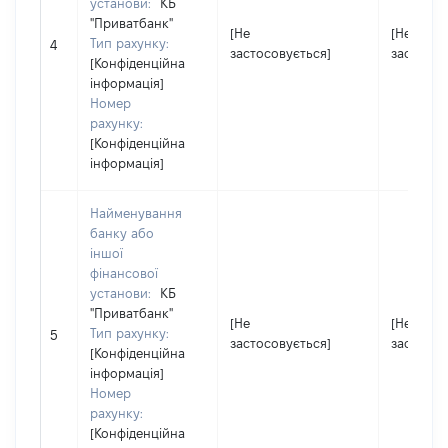
установи:
КБ
"Приватбанк"
[Не
[Не
Тип рахунку:
4
застосовується]
застосов
[Конфіденційна
інформація]
Номер
рахунку:
[Конфіденційна
інформація]
Найменування
банку або
іншої
фінансової
установи:
КБ
"Приватбанк"
[Не
[Не
Тип рахунку:
5
застосовується]
застосов
[Конфіденційна
інформація]
Номер
рахунку:
[Конфіденційна