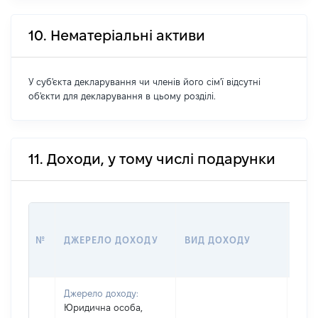
10. Нематеріальні активи
У суб'єкта декларування чи членів його сім'ї відсутні
об'єкти для декларування в цьому розділі.
11. Доходи, у тому числі подарунки
РОЗ
№
ДЖЕРЕЛО ДОХОДУ
ВИД ДОХОДУ
(ВАР
Джерело доходу:
Юридична особа,