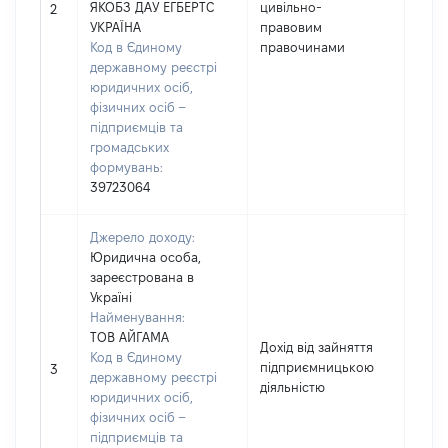
ЯКОБЗ ДАУ ЕГБЕРТС
цивільно-
1170
2
УКРАЇНА
правовим
Код в Єдиному
правочинами
державному реєстрі
юридичних осіб,
фізичних осіб –
підприємців та
громадських
формувань:
39723064
Джерело доходу:
Юридична особа,
зареєстрована в
Україні
Найменування:
ТОВ АЙГАМА
Дохід від зайняття
Код в Єдиному
підприємницькою
1248
3
державному реєстрі
діяльністю
юридичних осіб,
фізичних осіб –
підприємців та