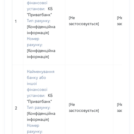
фінансової
установи:
КБ
"Приватбанк"
[Не
[Не
Тип рахунку:
1
застосовується]
застосов
[Конфіденційна
інформація]
Номер
рахунку:
[Конфіденційна
інформація]
Найменування
банку або
іншої
фінансової
установи:
КБ
"Приватбанк"
[Не
[Не
Тип рахунку:
2
застосовується]
застосов
[Конфіденційна
інформація]
Номер
рахунку: