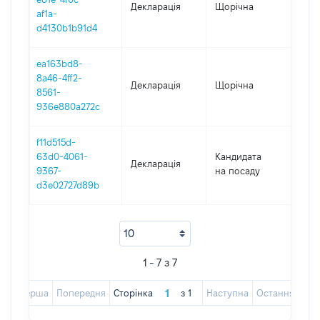
Декларація
Щорічна
202
af1a-
d4130b1b91d4
ea163bd8-
8a46-4ff2-
Декларація
Щорічна
201
8561-
936e880a272c
f11d515d-
63d0-4061-
Кандидата
Декларація
201
9367-
на посаду
d3e02727d89b
1 - 7 з 7
Перша
Попередня
Сторінка
з
1
Наступна
Остання