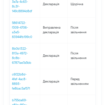
3e7a-4c63-
Декларація
Щорічна
2021
8c3f-
149c8894d8df
58614722-
f309-4706-
Виправлена
Після
202
a3e5-
декларація
звільнення
83944fb199c0
8b0b1322-
813a-4972-
Після
Декларація
202
8c8b-
звільнення
67871ae7a5bb
c6f22b8d-
01.0
4fef-4ac8-
Перед
Декларація
-
8893-
звільненням
10.0
fe8bac5af571
b755da69-
e81e-4f0c-