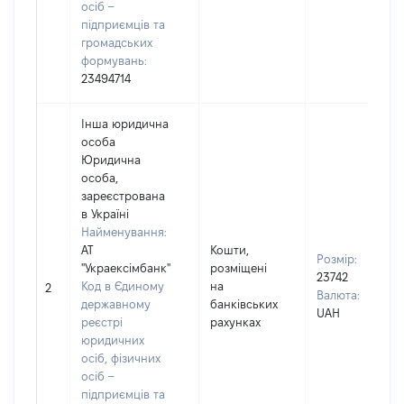
осіб –
підприємців та
громадських
формувань:
23494714
Інша юридична
особа
Юридична
особа,
зареєстрована
в Україні
Найменування:
АТ
Кошти,
Розмір:
"Украексімбанк"
розміщені
23742
Код в Єдиному
на
2
Валюта:
державному
банківських
UAH
реєстрі
рахунках
юридичних
осіб, фізичних
осіб –
підприємців та