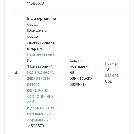
14360570
Інша юридична
особа
Юридична
особа,
зареєстрована
в Україні
Найменування:
КБ
Кошти,
Розмір:
"Приватбанк"
розміщені
10
Код в Єдиному
на
4
Валюта:
державному
банківських
USD
реєстрі
рахунках
юридичних
осіб, фізичних
осіб –
підприємців та
громадських
формувань:
14360570