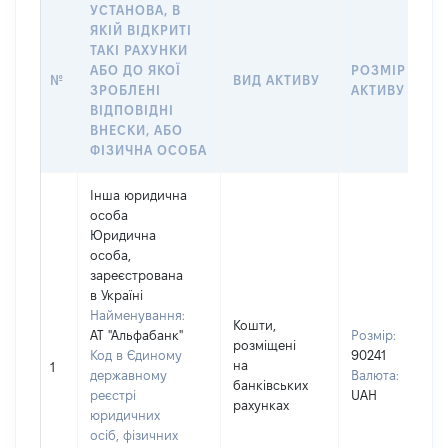
УСТАНОВА, В
ЯКІЙ ВІДКРИТІ
ТАКІ РАХУНКИ
АБО ДО ЯКОЇ
РОЗМІР
№
ВИД АКТИВУ
ЗРОБЛЕНІ
АКТИВУ
ВІДПОВІДНІ
ВНЕСКИ, АБО
ФІЗИЧНА ОСОБА
Інша юридична
особа
Юридична
особа,
зареєстрована
в Україні
Найменування:
Кошти,
АТ "Альфабанк"
Розмір:
розміщені
Код в Єдиному
90241
на
1
державному
Валюта:
банківських
реєстрі
UAH
рахунках
юридичних
осіб, фізичних