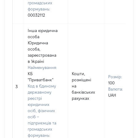
громадських
формувань:
00032112
Інша юридична
особа
Юридична
особа,
зареєстрована
в Україні
Найменування:
КБ
Кошти,
Розмір:
"Приватбанк"
розміщені
100
Код в Єдиному
на
3
Валюта:
державному
банківських
UAH
реєстрі
рахунках
юридичних
осіб, фізичних
осіб –
підприємців та
громадських
формувань: