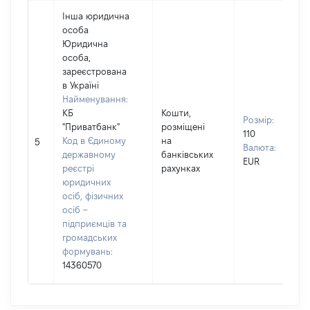
Інша юридична
особа
Юридична
особа,
зареєстрована
в Україні
Найменування:
КБ
Кошти,
Розмір:
"Приватбанк"
розміщені
110
Код в Єдиному
на
5
Валюта:
державному
банківських
EUR
реєстрі
рахунках
юридичних
осіб, фізичних
осіб –
підприємців та
громадських
формувань:
14360570