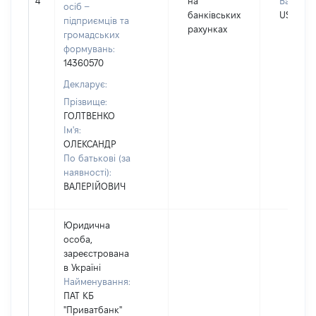
4
на
Валюта:
осіб –
банківських
USD
підприємців та
рахунках
громадських
формувань:
14360570
Декларує:
Прізвище:
ГОЛТВЕНКО
Ім'я:
ОЛЕКСАНДР
По батькові (за
наявності):
ВАЛЕРІЙОВИЧ
Юридична
особа,
зареєстрована
в Україні
Найменування:
ПАТ КБ
"Приватбанк"