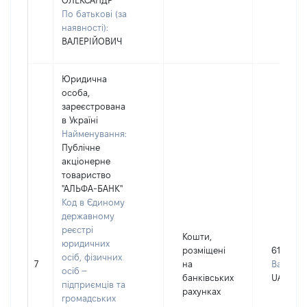
ОЛЕКСАНДР
По батькові (за
наявності):
ВАЛЕРІЙОВИЧ
Юридична
особа,
зареєстрована
в Україні
Найменування:
Публічне
акціонерне
товариство
"АЛЬФА-БАНК"
Код в Єдиному
державному
реєстрі
Кошти,
юридичних
розміщені
61698
осіб, фізичних
7
на
Валюта:
осіб –
банківських
UAH
підприємців та
рахунках
громадських