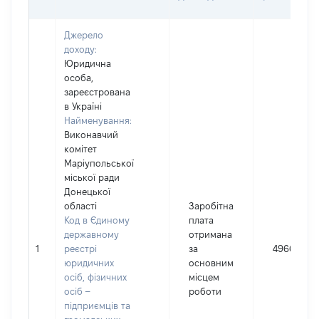
Джерело
доходу:
Юридична
особа,
зареєстрована
в Україні
Найменування:
Виконавчий
комітет
Маріупольської
міської ради
Донецької
області
Заробітна
Код в Єдиному
плата
державному
отримана
1
реєстрі
за
49660
юридичних
основним
осіб, фізичних
місцем
осіб –
роботи
підприємців та