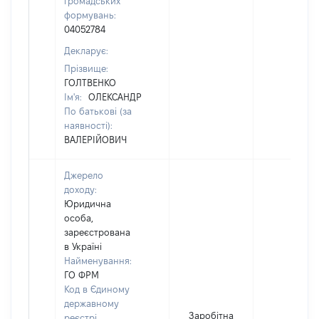
громадських
формувань:
04052784
Декларує:
Прізвище:
ГОЛТВЕНКО
Ім'я:
ОЛЕКСАНДР
По батькові (за
наявності):
ВАЛЕРІЙОВИЧ
Джерело
доходу:
Юридична
особа,
зареєстрована
в Україні
Найменування:
ГО ФРМ
Код в Єдиному
державному
Заробітна
реєстрі