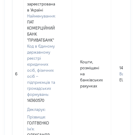
зареєстрована
в Україні
Найменування:
ПАТ
КОМЕРЦІЙНИЙ
БАНК
"ПРИВАТБАНК"
Код в Єдиному
державному
реєстрі
Кошти,
юридичних
розміщені
14895
осіб, фізичних
6
на
Валюта:
осіб –
банківських
EUR
підприємців та
рахунках
громадських
формувань:
14360570
Декларує:
Прізвище:
ГОЛТВЕНКО
Ім'я: