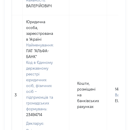
наявності):
ВАЛЕРІЙОВИЧ
Юридична
особа,
зареєстрована
в Україні
Найменування:
ПАТ "АЛЬФА-
БАНК"
Код в Єдиному
державному
реєстрі
юридичних
Кошти,
осіб, фізичних
розміщені
14681
осіб –
3
на
Валюта:
підприємців та
банківських
EUR
громадських
рахунках
формувань:
23494714
Декларує: