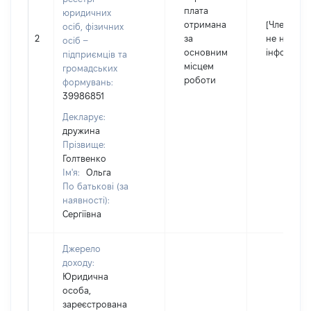
плата
юридичних
отримана
[Член сім'ї
осіб, фізичних
2
за
не надав
осіб –
основним
інформаці
підприємців та
місцем
громадських
роботи
формувань:
39986851
Декларує:
дружина
Прізвище:
Голтвенко
Ім'я:
Ольга
По батькові (за
наявності):
Сергіївна
Джерело
доходу:
Юридична
особа,
зареєстрована