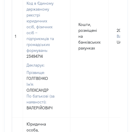
Код в Єдиному
державному
реєстрі
юридичних
Кошти,
осіб, фізичних
розміщені
2006
осіб –
1
на
Валюта:
підприємців та
банківських
UAH
громадських
рахунках
формувань:
23494714
Декларує:
Прізвище:
ГОЛТВЕНКО
Ім'я:
ОЛЕКСАНДР
По батькові (за
наявності):
ВАЛЕРІЙОВИЧ
Юридична
особа,