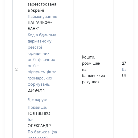
зареєстрована
в Україні
Найменування:
ПАТ "АЛЬФА-
БАНК"
Код в Єдиному
державному
реєстрі
юридичних
Кошти,
осіб, фізичних
розміщені
27660
осіб –
2
на
Валюта:
підприємців та
банківських
USD
громадських
рахунках
формувань:
23494714
Декларує:
Прізвище:
ГОЛТВЕНКО
Ім'я:
ОЛЕКСАНДР
По батькові (за