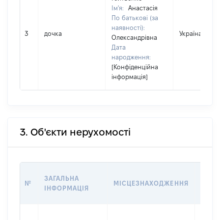
Ім'я:
Анастасія
По батькові (за
наявності):
3
дочка
Україна
Олександрівна
Дата
народження:
[Конфіденційна
інформація]
3. Об'єкти нерухомості
ВАРТ
ЗАГАЛЬНА
№
МІСЦЕЗНАХОДЖЕННЯ
НА Д
ІНФОРМАЦІЯ
НАБУ