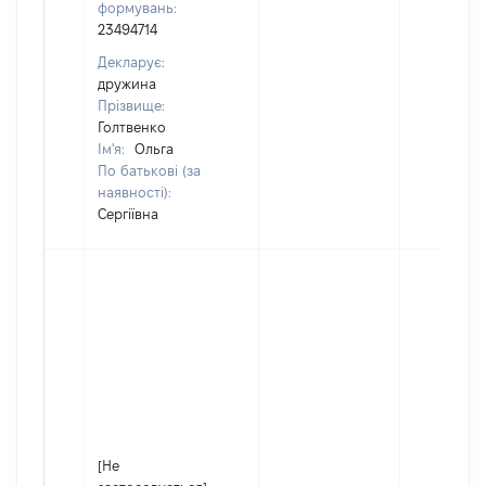
формувань:
23494714
Декларує:
дружина
Прізвище:
Голтвенко
Ім'я:
Ольга
По батькові (за
наявності):
Сергіївна
[Не