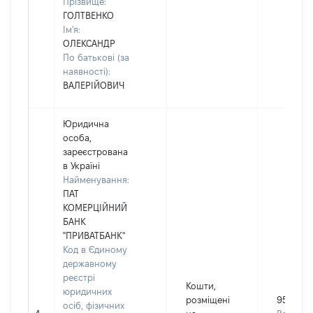
Прізвище:
ГОЛТВЕНКО
Ім'я:
ОЛЕКСАНДР
По батькові (за
наявності):
ВАЛЕРІЙОВИЧ
Юридична
особа,
зареєстрована
в Україні
Найменування:
ПАТ
КОМЕРЦІЙНИЙ
БАНК
"ПРИВАТБАНК"
Код в Єдиному
державному
реєстрі
Кошти,
юридичних
розміщені
9524
осіб, фізичних