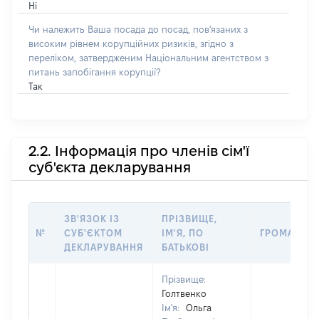
Ні
Чи належить Ваша посада до посад, пов'язаних з
високим рівнем корупційних ризиків, згідно з
переліком, затвердженим Національним агентством з
питань запобігання корупції?
Так
2.2. Інформація про членів сім'ї
суб'єкта декларування
ЗВ'ЯЗОК ІЗ
ПРІЗВИЩЕ,
№
СУБ'ЄКТОМ
ІМ'Я, ПО
ГРОМАДЯН
ДЕКЛАРУВАННЯ
БАТЬКОВІ
Прізвище:
Голтвенко
Ім'я:
Ольга