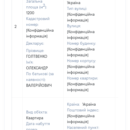
Загальна
Україна
2
площа (м
):
Тип вулиці:
1200
[Конфіденційна
Кадастровий
інформація]
[Не
номер:
Вулиця:
2
відом
[Конфіденційна
[Конфіденційна
інформація]
інформація]
Декларує:
Номер будинку:
[Конфіденційна
Прізвище:
інформація]
ГОЛТВЕНКО
Номер корпусу:
Ім'я:
[Конфіденційна
ОЛЕКСАНДР
інформація]
По батькові (за
Номер квартири:
наявності):
[Конфіденційна
ВАЛЕРІЙОВИЧ
інформація]
Країна:
Україна
Поштовий індекс:
Вид об'єкта:
[Конфіденційна
Квартира
інформація]
Дата набуття
Населений пункт:
права: