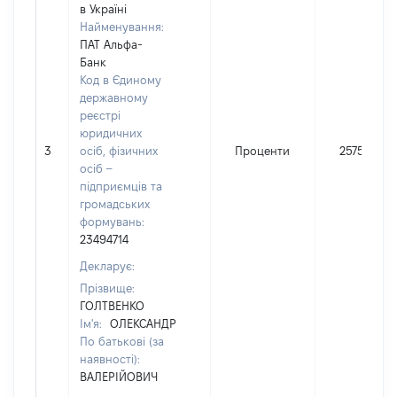
в Україні
Найменування:
ПАТ Альфа-
Банк
Код в Єдиному
державному
реєстрі
юридичних
3
осіб, фізичних
Проценти
2575
осіб –
підприємців та
громадських
формувань:
23494714
Декларує:
Прізвище:
ГОЛТВЕНКО
Ім'я:
ОЛЕКСАНДР
По батькові (за
наявності):
ВАЛЕРІЙОВИЧ