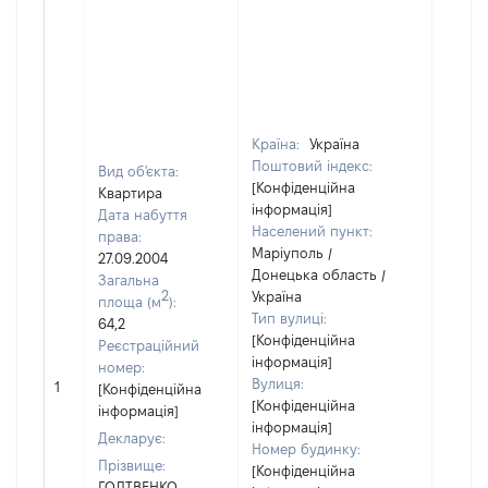
Країна:
Україна
Поштовий індекс:
Вид об'єкта:
[Конфіденційна
Квартира
інформація]
Дата набуття
Населений пункт:
права:
Маріуполь /
27.09.2004
Донецька область /
Загальна
2
Україна
площа (м
):
Тип вулиці:
64,2
[Конфіденційна
Реєстраційний
інформація]
номер:
Вулиця:
1
16761
[Конфіденційна
[Конфіденційна
інформація]
інформація]
Декларує:
Номер будинку:
Прізвище:
[Конфіденційна
ГОЛТВЕНКО