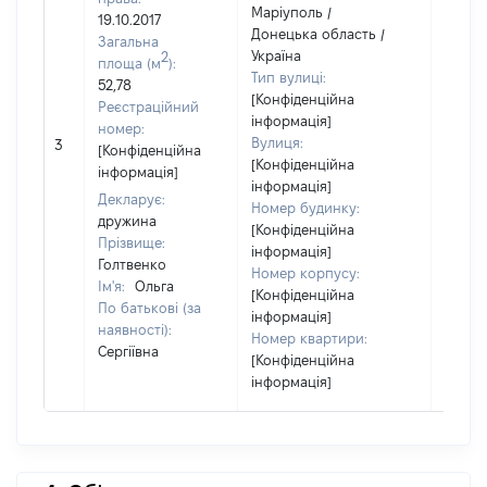
Маріуполь /
19.10.2017
Донецька область /
Загальна
Україна
2
площа (м
):
Тип вулиці:
52,78
[Конфіденційна
Реєстраційний
інформація]
номер:
[Не
Вулиця:
3
[Конфіденційна
відом
[Конфіденційна
інформація]
інформація]
Декларує:
Номер будинку:
дружина
[Конфіденційна
Прізвище:
інформація]
Голтвенко
Номер корпусу:
Ім'я:
Ольга
[Конфіденційна
По батькові (за
інформація]
наявності):
Номер квартири:
Сергіївна
[Конфіденційна
інформація]