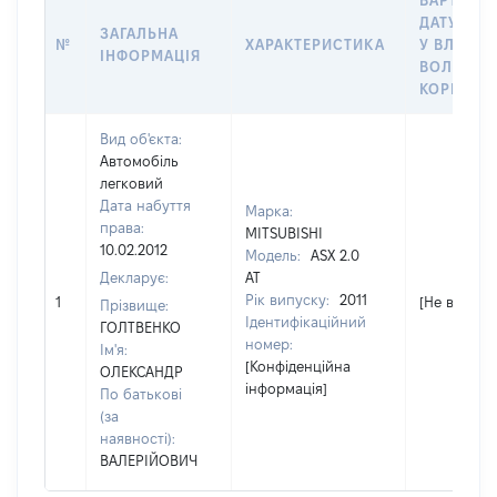
ВАРТІСТЬ
ДАТУ НАБ
ЗАГАЛЬНА
№
ХАРАКТЕРИСТИКА
У ВЛАСНІ
ІНФОРМАЦІЯ
ВОЛОДІН
КОРИСТУ
Вид об'єкта:
Автомобіль
легковий
Дата набуття
Марка:
права:
MITSUBISHI
10.02.2012
Модель:
ASX 2.0
Декларує:
AT
Рік випуску:
2011
1
[Не відомо]
Прізвище:
Ідентифікаційний
ГОЛТВЕНКО
номер:
Ім'я:
[Конфіденційна
ОЛЕКСАНДР
інформація]
По батькові
(за
наявності):
ВАЛЕРІЙОВИЧ