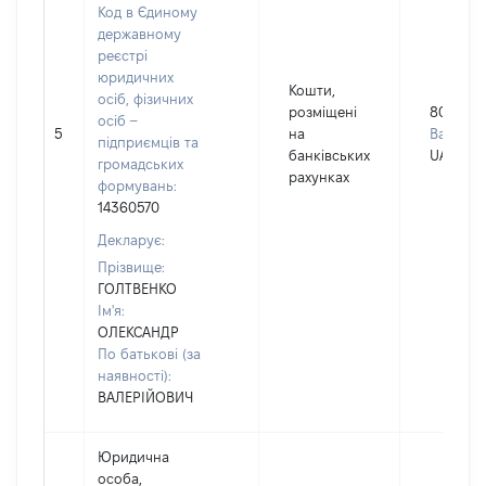
Код в Єдиному
державному
реєстрі
юридичних
Кошти,
осіб, фізичних
розміщені
80018
осіб –
5
на
Валюта:
підприємців та
банківських
UAH
громадських
рахунках
формувань:
14360570
Декларує:
Прізвище:
ГОЛТВЕНКО
Ім'я:
ОЛЕКСАНДР
По батькові (за
наявності):
ВАЛЕРІЙОВИЧ
Юридична
особа,