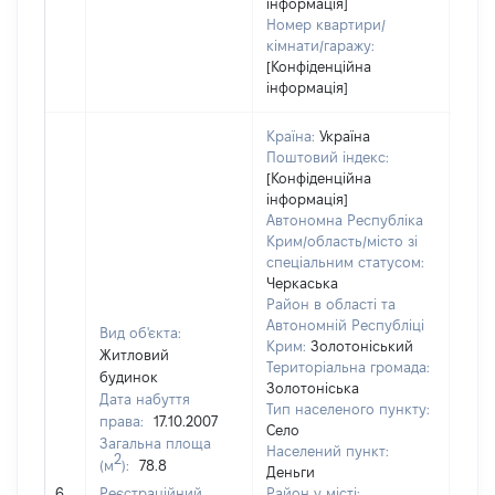
інформація]
Номер квартири/
кімнати/гаражу:
[Конфіденційна
інформація]
Країна:
Україна
Поштовий індекс:
[Конфіденційна
інформація]
Автономна Республіка
Крим/область/місто зі
спеціальним статусом:
Черкаська
Район в області та
Автономній Республіці
Вид об'єкта:
Крим:
Золотоніський
Житловий
Територіальна громада:
будинок
Золотоніська
Дата набуття
Тип населеного пункту:
права:
17.10.2007
Село
Загальна площа
Населений пункт:
2
(м
):
78.8
Деньги
[Не
6
Реєстраційний
Район у місті: