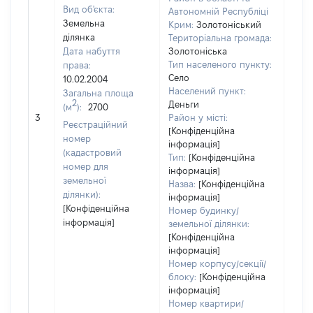
Вид об'єкта:
Автономній Республіці
Земельна
Крим:
Золотоніський
ділянка
Територіальна громада:
Дата набуття
Золотоніська
Тип населеного пункту:
права:
Село
10.02.2004
Населений пункт:
Загальна площа
2
Деньги
(м
):
2700
[Не
3
Район у місті:
заст
Реєстраційний
[Конфіденційна
номер
інформація]
(кадастровий
Тип:
[Конфіденційна
номер для
інформація]
земельної
Назва:
[Конфіденційна
ділянки):
інформація]
[Конфіденційна
Номер будинку/
інформація]
земельної ділянки:
[Конфіденційна
інформація]
Номер корпусу/секції/
блоку:
[Конфіденційна
інформація]
Номер квартири/