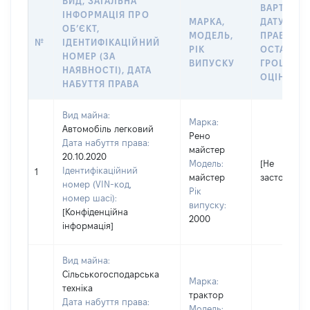
ВИД, ЗАГАЛЬНА
ВАРТІСТЬ
ІНФОРМАЦІЯ ПРО
МАРКА,
ДАТУ НАБ
ОБʼЄКТ,
МОДЕЛЬ,
ПРАВА АБ
№
ІДЕНТИФІКАЦІЙНИЙ
РІК
ОСТАННЬ
НОМЕР (ЗА
ВИПУСКУ
ГРОШОВ
НАЯВНОСТІ), ДАТА
ОЦІНКОЮ,
НАБУТТЯ ПРАВА
Вид майна:
Марка:
Автомобіль легковий
Рено
Дата набуття права:
майстер
20.10.2020
Модель:
[Не
Ідентифікаційний
1
майстер
застосовує
номер (VIN-код,
Рік
номер шасі):
випуску:
[Конфіденційна
2000
інформація]
Вид майна:
Сільськогосподарська
Марка:
техніка
трактор
Дата набуття права:
Модель: