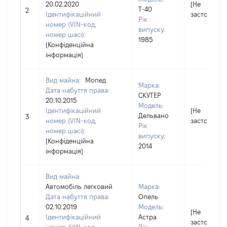
20.02.2020
[Не
Т-40
2
Ідентифікаційний
застосовує
Рік
номер (VIN-код,
випуску:
номер шасі):
1985
[Конфіденційна
інформація]
Вид майна:
Мопед
Марка:
Дата набуття права:
СКУТЕР
20.10.2015
Модель:
Ідентифікаційний
[Не
Дельвано
3
номер (VIN-код,
застосовує
Рік
номер шасі):
випуску:
[Конфіденційна
2014
інформація]
Вид майна:
Автомобіль легковий
Марка:
Дата набуття права:
Опель
02.10.2019
Модель:
[Не
Ідентифікаційний
Астра
4
застосовує