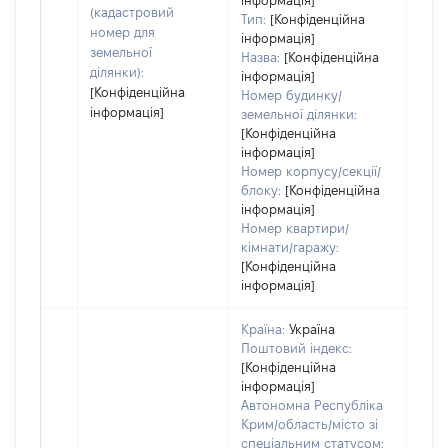
інформація]
(кадастровий
Тип:
[Конфіденційна
номер для
інформація]
земельної
Назва:
[Конфіденційна
ділянки):
інформація]
[Конфіденційна
Номер будинку/
інформація]
земельної ділянки:
[Конфіденційна
інформація]
Номер корпусу/секції/
блоку:
[Конфіденційна
інформація]
Номер квартири/
кімнати/гаражу:
[Конфіденційна
інформація]
Країна:
Україна
Поштовий індекс:
[Конфіденційна
інформація]
Автономна Республіка
Крим/область/місто зі
спеціальним статусом: