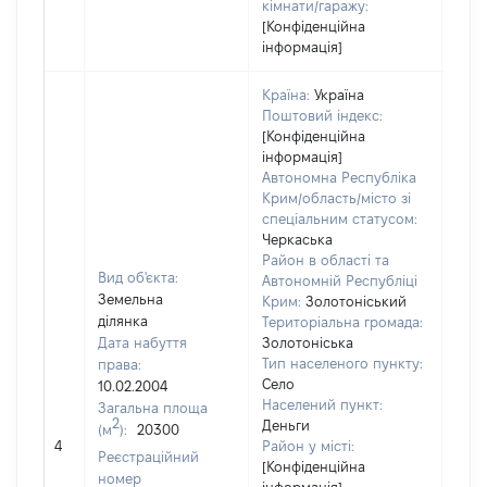
кімнати/гаражу:
[Конфіденційна
інформація]
Країна:
Україна
Поштовий індекс:
[Конфіденційна
інформація]
Автономна Республіка
Крим/область/місто зі
спеціальним статусом:
Черкаська
Район в області та
Вид об'єкта:
Автономній Республіці
Земельна
Крим:
Золотоніський
ділянка
Територіальна громада:
Дата набуття
Золотоніська
Тип населеного пункту:
права:
Село
10.02.2004
Населений пункт:
Загальна площа
2
Деньги
(м
):
20300
[Не
4
Район у місті:
заст
Реєстраційний
[Конфіденційна
номер