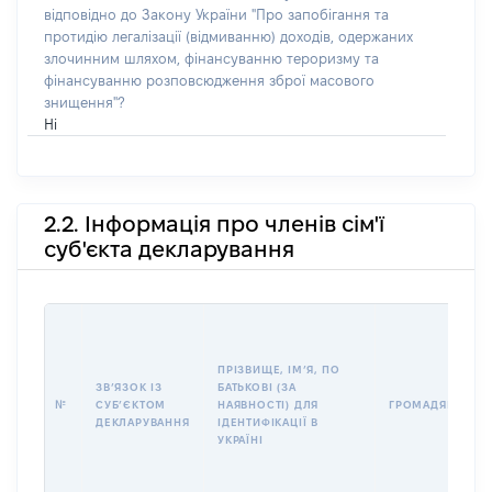
відповідно до Закону України "Про запобігання та
протидію легалізації (відмиванню) доходів, одержаних
злочинним шляхом, фінансуванню тероризму та
фінансуванню розповсюдження зброї масового
знищення"?
Ні
2.2. Інформація про членів сім'ї
суб'єкта декларування
ПРІЗВИЩЕ, ІМʼЯ, ПО
ЗВʼЯЗОК ІЗ
БАТЬКОВІ (ЗА
№
СУБʼЄКТОМ
НАЯВНОСТІ) ДЛЯ
ГРОМАДЯНСТВО
ДЕКЛАРУВАННЯ
ІДЕНТИФІКАЦІЇ В
УКРАЇНІ