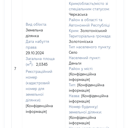
Крим/область/місто зі
спеціальним статусом:
Черкаська
Район в області та
Вид об'єкта:
Автономній Республіці
Земельна
Крим:
Золотоніський
ділянка
Територіальна громада:
Дата набуття
Золотоніська
Тип населеного пункту:
права:
Село
29.10.2024
Населений пункт:
Загальна площа
2
Деньги
(м
):
2,0345
[Не
7
Район у місті:
заст
Реєстраційний
[Конфіденційна
номер
інформація]
(кадастровий
Тип:
[Конфіденційна
номер для
інформація]
земельної
Назва:
[Конфіденційна
ділянки):
інформація]
[Конфіденційна
Номер будинку/
інформація]
земельної ділянки:
[Конфіденційна
інформація]