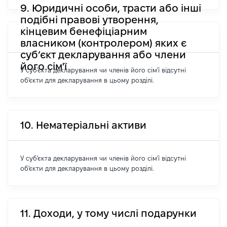
9. Юридичні особи, трасти або інші
подібні правові утворення,
кінцевим бенефіціарним
власником (контролером) яких є
суб’єкт декларування або члени
його сім'ї
У суб'єкта декларування чи членів його сім'ї відсутні
об'єкти для декларування в цьому розділі.
10. Нематеріальні активи
У суб'єкта декларування чи членів його сім'ї відсутні
об'єкти для декларування в цьому розділі.
11. Доходи, у тому числі подарунки