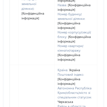
інформація]
земельної
Назва:
[Конфіденційна
ділянки):
інформація]
[Конфіденційна
Номер будинку/
інформація]
земельної ділянки:
[Конфіденційна
інформація]
Номер корпусу/секції/
блоку:
[Конфіденційна
інформація]
Номер квартири/
кімнати/гаражу:
[Конфіденційна
інформація]
Країна:
Україна
Поштовий індекс:
[Конфіденційна
інформація]
Автономна Республіка
Крим/область/місто зі
спеціальним статусом:
Черкаська
Район в області та