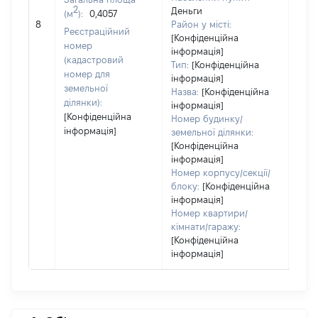
2
Деньги
(м
):
0,4057
[Не
8
Район у місті:
заст
Реєстраційний
[Конфіденційна
номер
інформація]
(кадастровий
Тип:
[Конфіденційна
номер для
інформація]
земельної
Назва:
[Конфіденційна
ділянки):
інформація]
[Конфіденційна
Номер будинку/
інформація]
земельної ділянки:
[Конфіденційна
інформація]
Номер корпусу/секції/
блоку:
[Конфіденційна
інформація]
Номер квартири/
кімнати/гаражу:
[Конфіденційна
інформація]