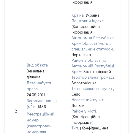
інформація]
Країна:
Україна
Поштовий індекс:
[Конфіденційна
інформація]
Автономна Республіка
Крим/область/місто зі
спеціальним статусом:
Черкаська
Район в області та
Вид об'єкта:
Автономній Республіці
Земельна
Крим:
Золотоніський
ділянка
Територіальна громада:
Дата набуття
Золотоніська
Тип населеного пункту:
права:
Село
24.09.2011
Населений пункт:
Загальна площа
2
Деньги
(м
):
1336
[Не
2
Район у місті:
заст
Реєстраційний
[Конфіденційна
номер
інформація]
(кадастровий
Тип:
[Конфіденційна
номер для