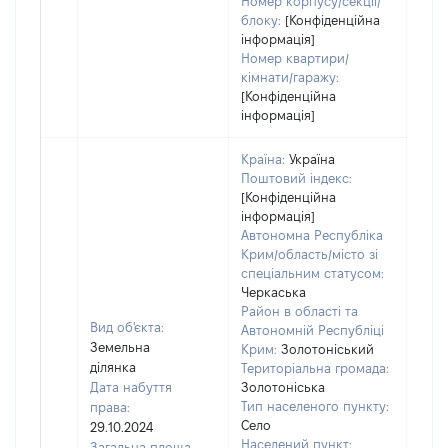
Номер корпусу/секції/
блоку:
[Конфіденційна
інформація]
Номер квартири/
кімнати/гаражу:
[Конфіденційна
інформація]
Країна:
Україна
Поштовий індекс:
[Конфіденційна
інформація]
Автономна Республіка
Крим/область/місто зі
спеціальним статусом:
Черкаська
Район в області та
Вид об'єкта:
Автономній Республіці
Земельна
Крим:
Золотоніський
ділянка
Територіальна громада:
Дата набуття
Золотоніська
Тип населеного пункту:
права:
Село
29.10.2024
Населений пункт:
Загальна площа