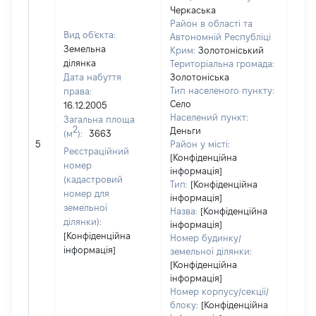
Черкаська
Район в області та
Вид об'єкта:
Автономній Республіці
Земельна
Крим:
Золотоніський
ділянка
Територіальна громада:
Дата набуття
Золотоніська
Тип населеного пункту:
права:
Село
16.12.2005
Населений пункт:
Загальна площа
2
Деньги
(м
):
3663
[Не
5
Район у місті:
заст
Реєстраційний
[Конфіденційна
номер
інформація]
(кадастровий
Тип:
[Конфіденційна
номер для
інформація]
земельної
Назва:
[Конфіденційна
ділянки):
інформація]
[Конфіденційна
Номер будинку/
інформація]
земельної ділянки:
[Конфіденційна
інформація]
Номер корпусу/секції/
блоку:
[Конфіденційна