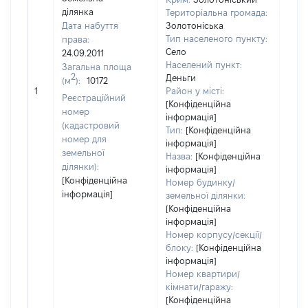
ділянка
Територіальна громада:
Дата набуття
Золотоніська
Тип населеного пункту:
права:
Село
24.09.2011
Населений пункт:
Загальна площа
2
Деньги
(м
):
10172
[Не
1
Район у місті:
заст
Реєстраційний
[Конфіденційна
номер
інформація]
(кадастровий
Тип:
[Конфіденційна
номер для
інформація]
земельної
Назва:
[Конфіденційна
ділянки):
інформація]
[Конфіденційна
Номер будинку/
інформація]
земельної ділянки:
[Конфіденційна
інформація]
Номер корпусу/секції/
блоку:
[Конфіденційна
інформація]
Номер квартири/
кімнати/гаражу:
[Конфіденційна