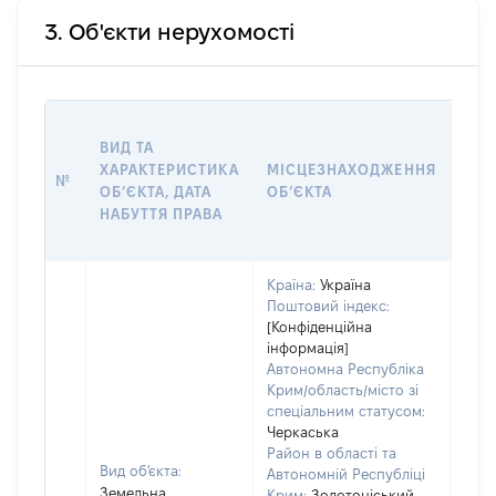
3. Об'єкти нерухомості
ВАР
ВИД ТА
ДАТ
ХАРАКТЕРИСТИКА
МІСЦЕЗНАХОДЖЕННЯ
ПРА
№
ОБʼЄКТА, ДАТА
ОБʼЄКТА
ОС
НАБУТТЯ ПРАВА
ГР
ОЦІ
Країна:
Україна
Поштовий індекс:
[Конфіденційна
інформація]
Автономна Республіка
Крим/область/місто зі
спеціальним статусом:
Черкаська
Район в області та
Вид об'єкта:
Автономній Республіці
Земельна
Крим:
Золотоніський