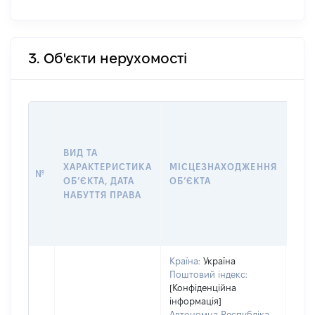
3. Об'єкти нерухомості
ВАР
ДАТ
НАБ
ВИД ТА
ПРА
ХАРАКТЕРИСТИКА
МІСЦЕЗНАХОДЖЕННЯ
№
ЗА
ОБʼЄКТА, ДАТА
ОБʼЄКТА
ОС
НАБУТТЯ ПРАВА
ГР
ОЦІ
ГРН
Країна:
Україна
Поштовий індекс:
[Конфіденційна
інформація]
Автономна Республіка