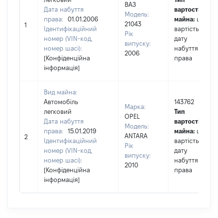
ВАЗ
Дата набуття
вартості
Модель:
права:
01.01.2006
майна:
це
21043
1
Ідентифікаційний
вартість на
Рік
номер (VIN-код,
дату
випуску:
номер шасі):
набуття
2006
[Конфіденційна
права
інформація]
Вид майна:
Автомобіль
143762
Марка:
легковий
Тип
OPEL
Дата набуття
вартості
Модель:
права:
15.01.2019
майна:
це
ANTARA
2
Ідентифікаційний
вартість на
Рік
номер (VIN-код,
дату
випуску:
номер шасі):
набуття
2010
[Конфіденційна
права
інформація]