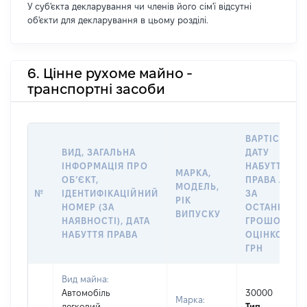
У суб'єкта декларування чи членів його сім'ї відсутні
об'єкти для декларування в цьому розділі.
6. Цінне рухоме майно -
транспортні засоби
ВАРТІСТЬ Н
ВИД, ЗАГАЛЬНА
ДАТУ
ІНФОРМАЦІЯ ПРО
НАБУТТЯ
МАРКА,
ОБʼЄКТ,
ПРАВА АБО
МОДЕЛЬ,
№
ІДЕНТИФІКАЦІЙНИЙ
ЗА
РІК
НОМЕР (ЗА
ОСТАННЬО
ВИПУСКУ
НАЯВНОСТІ), ДАТА
ГРОШОВОЮ
НАБУТТЯ ПРАВА
ОЦІНКОЮ,
ГРН
Вид майна:
Автомобіль
30000
Марка:
легковий
Тип