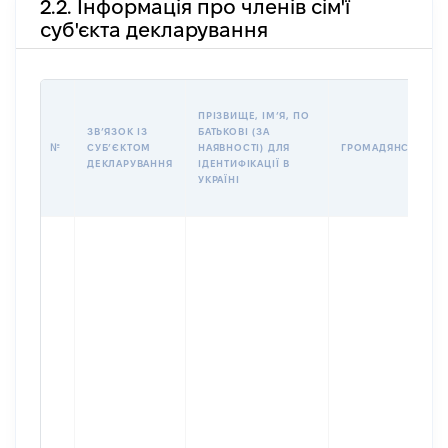
2.2. Інформація про членів сім'ї
суб'єкта декларування
ПРІЗВИЩЕ, ІМʼЯ, ПО
ЗВʼЯЗОК ІЗ
БАТЬКОВІ (ЗА
№
СУБʼЄКТОМ
НАЯВНОСТІ) ДЛЯ
ГРОМАДЯНСТВО
ДЕКЛАРУВАННЯ
ІДЕНТИФІКАЦІЇ В
УКРАЇНІ