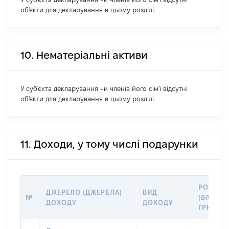
об'єкти для декларування в цьому розділі.
10. Нематеріальні активи
У суб'єкта декларування чи членів його сім'ї відсутні
об'єкти для декларування в цьому розділі.
11. Доходи, у тому числі подарунки
РОЗМІР
ДЖЕРЕЛО (ДЖЕРЕЛА)
ВИД
№
(ВАРТІСТ
ДОХОДУ
ДОХОДУ
ГРН