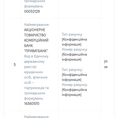
громадських
формувань:
00032129
Найменування:
АКЦІОНЕРНЕ
Тип рахунку:
ТОВАРИСТВО
[Конфіденційна
КОМЕРЦІЙНИЙ
інформація]
БАНК
Номер рахунку:
"ПРИВАТБАНК"
[Конфіденційна
Код в Єдиному
інформація]
державному
[Не
5
реєстрі
застосо
Тип рахунку:
юридичних
[Конфіденційна
осіб, фізичних
інформація]
осіб –
Номер рахунку:
підприємців та
[Конфіденційна
громадських
інформація]
формувань:
14360570
Найменування: