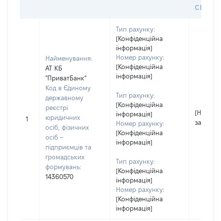
СЕЙФУ 
Тип рахунку:
[Конфіденційна
інформація]
Номер рахунку:
Найменування:
[Конфіденційна
АТ КБ
інформація]
"ПриватБанк"
Код в Єдиному
Тип рахунку:
державному
[Конфіденційна
реєстрі
[Не
інформація]
юридичних
1
застосо
Номер рахунку:
осіб, фізичних
[Конфіденційна
осіб –
інформація]
підприємців та
громадських
Тип рахунку:
формувань:
[Конфіденційна
14360570
інформація]
Номер рахунку:
[Конфіденційна
інформація]