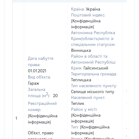
Країна:
Україна
Поштовий індекс:
[Конфіденційна
інформація]
Автономна Республіка
Крим/область/місто зі
спеціальним статусом:
Вінницька
Район в області та
Дата набуття
Автономній Республіці
права:
Крим:
Гайсинський
01.01.2021
Територіальна громада:
Вид об'єкта:
Теплицька
Гараж
Тип населеного пункту:
Загальна
Об'єкт
Селище міського типу
2
площа (м
):
20
повні
Населений пункт:
Реєстраційний
Теплик
частк
Район у місті:
номер:
побуд
[Конфіденційна
[Конфіденційна
матері
1
інформація]
інформація]
за ко
Тип:
[Конфіденційна
суб'єк
Об'єкт, право
інформація]
декла
Назва:
[Конфіденційна