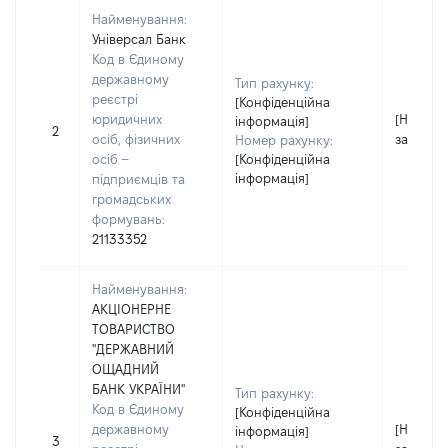
Найменування:
Універсал Банк
Код в Єдиному
державному
Тип рахунку:
реєстрі
[Конфіденційна
юридичних
[Не
інформація]
2
осіб, фізичних
застосо
Номер рахунку:
осіб –
[Конфіденційна
інформація]
підприємців та
громадських
формувань:
21133352
Найменування:
АКЦІОНЕРНЕ
ТОВАРИСТВО
"ДЕРЖАВНИЙ
ОЩАДНИЙ
БАНК УКРАЇНИ"
Тип рахунку:
Код в Єдиному
[Конфіденційна
державному
[Не
інформація]
3