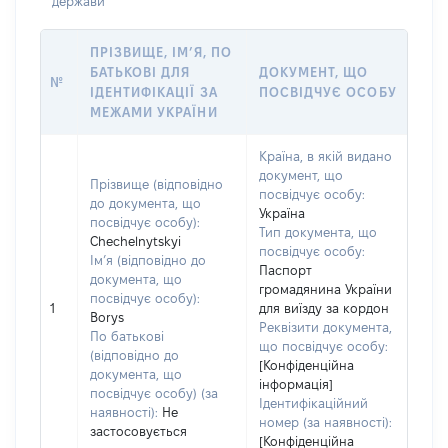
держави
ПРІЗВИЩЕ, ІМ’Я, ПО
БАТЬКОВІ ДЛЯ
ДОКУМЕНТ, ЩО
№
ІДЕНТИФІКАЦІЇ ЗА
ПОСВІДЧУЄ ОСОБУ
МЕЖАМИ УКРАЇНИ
Країна, в якій видано
документ, що
Прізвище (відповідно
посвідчує особу:
до документа, що
Україна
посвідчує особу):
Тип документа, що
Chechelnytskyi
посвідчує особу:
Ім’я (відповідно до
Паспорт
документа, що
громадянина України
посвідчує особу):
1
для виїзду за кордон
Borys
Реквізити документа,
По батькові
що посвідчує особу:
(відповідно до
[Конфіденційна
документа, що
інформація]
посвідчує особу) (за
Ідентифікаційний
наявності):
Не
номер (за наявності):
застосовується
[Конфіденційна