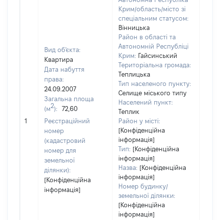
Крим/область/місто зі
спеціальним статусом:
Вінницька
Район в області та
Автономній Республіці
Вид об'єкта:
Крим:
Гайсинський
Квартира
Територіальна громада:
Дата набуття
Теплицька
права:
Тип населеного пункту:
1837
24.09.2007
Селище міського типу
Тип
Загальна площа
Населений пункт:
варт
2
(м
):
72,60
Теплик
обʼє
1
Реєстраційний
Район у місті:
варт
[Конфіденційна
номер
дату
інформація]
(кадастровий
набу
Тип:
[Конфіденційна
номер для
пра
інформація]
земельної
Назва:
[Конфіденційна
ділянки):
інформація]
[Конфіденційна
Номер будинку/
інформація]
земельної ділянки:
[Конфіденційна
інформація]