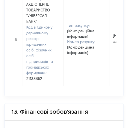
АКЦІОНЕРНЕ
ТОВАРИСТВО
"УНІВЕРСАЛ
БАНК"
Тип рахунку:
Код в Єдиному
[Конфіденційна
державному
[Не
інформація]
реєстрі
6
застосо
Номер рахунку:
юридичних
[Конфіденційна
осіб, фізичних
інформація]
осіб –
підприємців та
громадських
формувань:
21133352
13. Фінансові зобов'язання