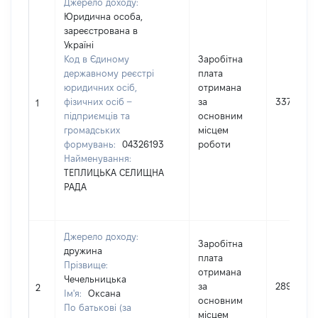
Джерело доходу:
Юридична особа,
зареєстрована в
Україні
Код в Єдиному
Заробітна
державному реєстрі
плата
юридичних осіб,
отримана
фізичних осіб –
за
337174
1
підприємців та
основним
громадських
місцем
формувань:
04326193
роботи
Найменування:
ТЕПЛИЦЬКА СЕЛИЩНА
РАДА
Джерело доходу:
Заробітна
дружина
плата
Прізвище:
отримана
Чечельницька
за
289894
2
Ім'я:
Оксана
основним
По батькові (за
місцем