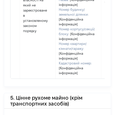
власності на
або ч
інформація]
який не
його сі
Номер будинку/
зареєстроване
земельної ділянки:
в
[Конфіденційна
установленому
інформація]
законом
Номер корпусу/секції/
порядку
блоку:
[Конфіденційна
інформація]
Номер квартири/
кімнати/гаражу:
[Конфіденційна
інформація]
Кадастровий номер:
[Конфіденційна
інформація]
5. Цінне рухоме майно (крім
транспортних засобів)