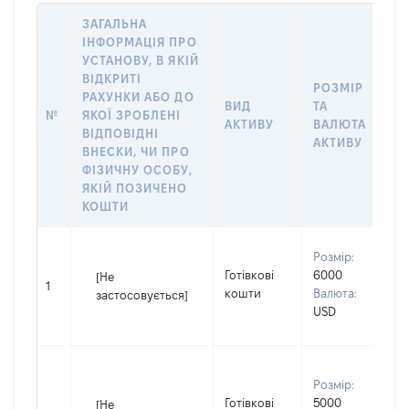
ЗАГАЛЬНА
ІНФОРМАЦІЯ ПРО
УСТАНОВУ, В ЯКІЙ
ВІДКРИТІ
РОЗМІР
РАХУНКИ АБО ДО
І
ВИД
ТА
№
ЯКОЇ ЗРОБЛЕНІ
Я
АКТИВУ
ВАЛЮТА
ВІДПОВІДНІ
П
АКТИВУ
ВНЕСКИ, ЧИ ПРО
ФІЗИЧНУ ОСОБУ,
ЯКІЙ ПОЗИЧЕНО
КОШТИ
В
Розмір:
П
Готівкові
6000
[Не
І
1
кошти
Валюта:
застосовується]
П
USD
н
В
Розмір:
д
Готівкові
5000
П
[Не