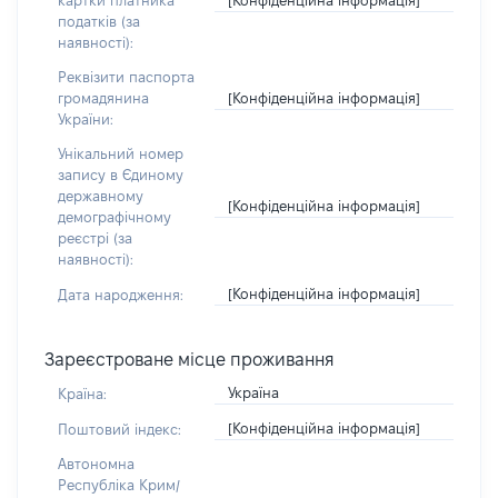
картки платника
податків (за
наявності):
Реквізити паспорта
[Конфіденційна інформація]
громадянина
України:
Унікальний номер
запису в Єдиному
державному
[Конфіденційна інформація]
демографічному
реєстрі (за
наявності):
[Конфіденційна інформація]
Дата народження:
Зареєстроване місце проживання
Україна
Країна:
[Конфіденційна інформація]
Поштовий індекс:
Автономна
Республіка Крим/