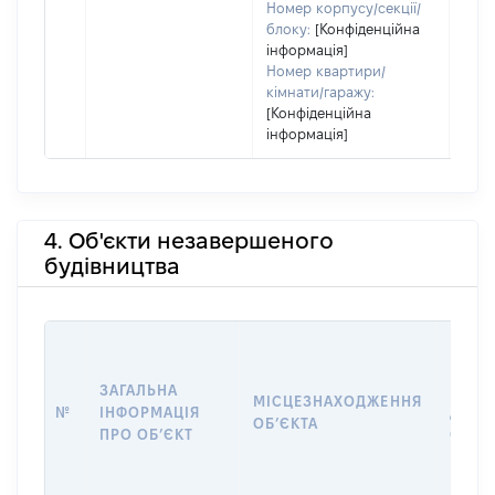
Номер корпусу/секції/
блоку:
[Конфіденційна
інформація]
Номер квартири/
кімнати/гаражу:
[Конфіденційна
інформація]
4. Об'єкти незавершеного
будівництва
ЗАГАЛЬНА
ПІДС
МІСЦЕЗНАХОДЖЕННЯ
№
ІНФОРМАЦІЯ
ДЕКЛ
ОБʼЄКТА
ПРО ОБʼЄКТ
ОБʼЄ