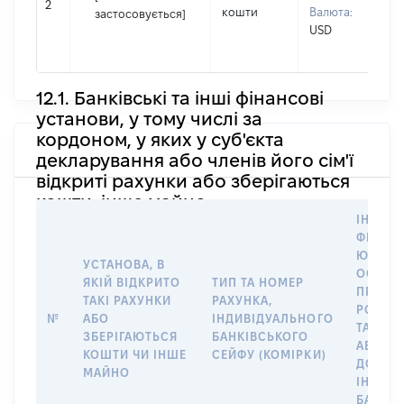
2
кошти
Валюта:
І
застосовується]
USD
П
н
12.1. Банківські та інші фінансові
установи, у тому числі за
кордоном, у яких у суб'єкта
декларування або членів його сім'ї
відкриті рахунки або зберігаються
кошти, інше майно
ІНФОР
ФІЗИЧН
ЮРИДИ
УСТАНОВА, В
ОСОБУ,
ЯКІЙ ВІДКРИТО
ТИП ТА НОМЕР
ПРАВО
ТАКІ РАХУНКИ
РАХУНКА,
РОЗПО
№
АБО
ІНДИВІДУАЛЬНОГО
ТАКИМ
ЗБЕРІГАЮТЬСЯ
БАНКІВСЬКОГО
АБО М
КОШТИ ЧИ ІНШЕ
СЕЙФУ (КОМІРКИ)
ДО
МАЙНО
ІНДИВ
БАНКІ