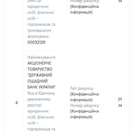
реєстрі
застосо
Номер рахунку:
юридичних
[Конфіденційна
інформація]
осіб, фізичних
осіб –
підприємців та
громадських
формувань:
00032129
Найменування:
АКЦІОНЕРНЕ
ТОВАРИСТВО
"ДЕРЖАВНИЙ
ОЩАДНИЙ
БАНК УКРАЇНИ"
Тип рахунку:
Код в Єдиному
[Конфіденційна
державному
[Не
інформація]
4
реєстрі
застосо
Номер рахунку:
юридичних
[Конфіденційна
інформація]
осіб, фізичних
осіб –
підприємців та