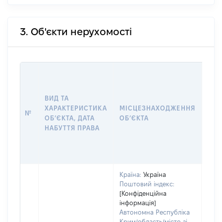
3. Об'єкти нерухомості
ВАР
ДАТ
НАБ
ВИД ТА
ПРА
ХАРАКТЕРИСТИКА
МІСЦЕЗНАХОДЖЕННЯ
№
ЗА
ОБʼЄКТА, ДАТА
ОБʼЄКТА
ОС
НАБУТТЯ ПРАВА
ГР
ОЦІ
ГРН
Країна:
Україна
Поштовий індекс:
[Конфіденційна
інформація]
Автономна Республіка
Крим/область/місто зі