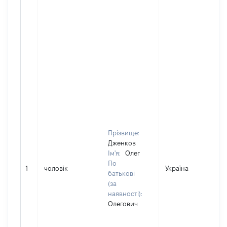
Прізвище:
Дженков
Ім'я:
Олег
По
1
чоловік
Україна
батькові
(за
наявності):
Олегович