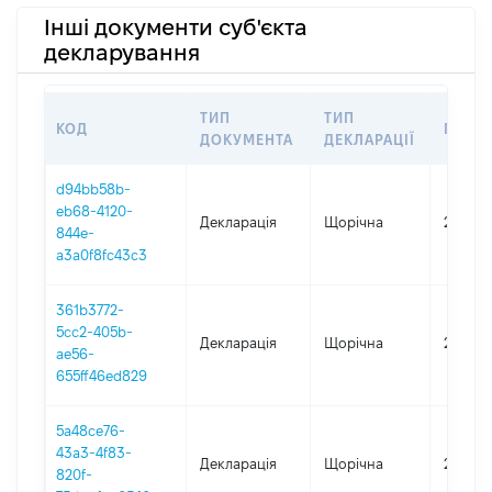
Інші документи суб'єкта
декларування
ТИП
ТИП
КОД
ПЕРІ
ДОКУМЕНТА
ДЕКЛАРАЦІЇ
d94bb58b-
eb68-4120-
Декларація
Щорічна
2025
844e-
a3a0f8fc43c3
361b3772-
5cc2-405b-
Декларація
Щорічна
2024
ae56-
655ff46ed829
5a48ce76-
43a3-4f83-
Декларація
Щорічна
2023
820f-