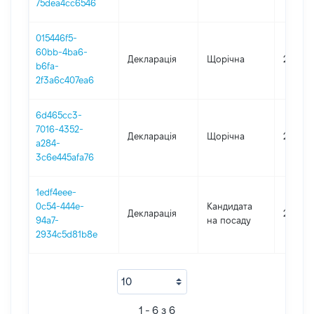
75dea4cc6546
015446f5-
60bb-4ba6-
Декларація
Щорічна
2022
b6fa-
2f3a6c407ea6
6d465cc3-
7016-4352-
Декларація
Щорічна
2020
a284-
3c6e445afa76
1edf4eee-
0c54-444e-
Кандидата
Декларація
2020
94a7-
на посаду
2934c5d81b8e
1 - 6 з 6