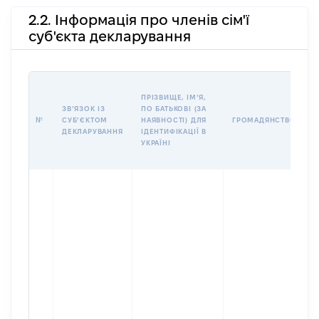
2.2. Інформація про членів сім'ї
суб'єкта декларування
П
ПРІЗВИЩЕ, ІМʼЯ,
Б
ЗВʼЯЗОК ІЗ
ПО БАТЬКОВІ (ЗА
І
№
СУБʼЄКТОМ
НАЯВНОСТІ) ДЛЯ
ГРОМАДЯНСТВО
М
ДЕКЛАРУВАННЯ
ІДЕНТИФІКАЦІЇ В
УКРАЇНІ