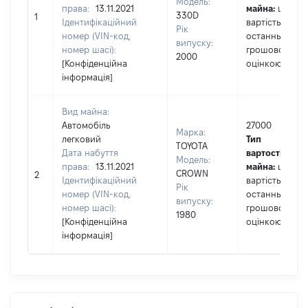
Модель:
права:
13.11.2021
майна:
це
330D
1
Ідентифікаційний
вартість за
Рік
номер (VIN-код,
останньою
випуску:
номер шасі):
грошовою
2000
[Конфіденційна
оцінкою
інформація]
Вид майна:
Автомобіль
27000
Марка:
легковий
Тип
TOYOTA
Дата набуття
вартості
Модель:
права:
13.11.2021
майна:
це
CROWN
2
Ідентифікаційний
вартість за
Рік
номер (VIN-код,
останньою
випуску:
номер шасі):
грошовою
1980
[Конфіденційна
оцінкою
інформація]