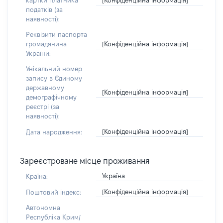
картки платника
податків (за
наявності):
Реквізити паспорта
[Конфіденційна інформація]
громадянина
України:
Унікальний номер
запису в Єдиному
державному
[Конфіденційна інформація]
демографічному
реєстрі (за
наявності):
[Конфіденційна інформація]
Дата народження:
Зареєстроване місце проживання
Україна
Країна:
[Конфіденційна інформація]
Поштовий індекс:
Автономна
Республіка Крим/