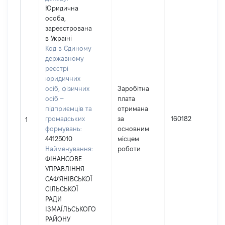
Юридична
особа,
зареєстрована
в Україні
Код в Єдиному
державному
реєстрі
юридичних
осіб, фізичних
Заробітна
осіб –
плата
підприємців та
отримана
громадських
за
160182
1
формувань:
основним
44125010
місцем
Найменування:
роботи
ФІНАНСОВЕ
УПРАВЛІННЯ
САФ'ЯНІВСЬКОЇ
СІЛЬСЬКОЇ
РАДИ
ІЗМАЇЛЬСЬКОГО
РАЙОНУ