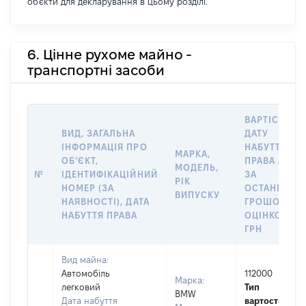
об'єкти для декларування в цьому розділі.
6. Цінне рухоме майно -
транспортні засоби
ВАРТІСТЬ Н
ВИД, ЗАГАЛЬНА
ДАТУ
ІНФОРМАЦІЯ ПРО
НАБУТТЯ
МАРКА,
ОБʼЄКТ,
ПРАВА АБО
МОДЕЛЬ,
№
ІДЕНТИФІКАЦІЙНИЙ
ЗА
РІК
НОМЕР (ЗА
ОСТАННЬО
ВИПУСКУ
НАЯВНОСТІ), ДАТА
ГРОШОВОЮ
НАБУТТЯ ПРАВА
ОЦІНКОЮ,
ГРН
Вид майна:
Автомобіль
112000
Марка:
легковий
Тип
BMW
Дата набуття
вартості