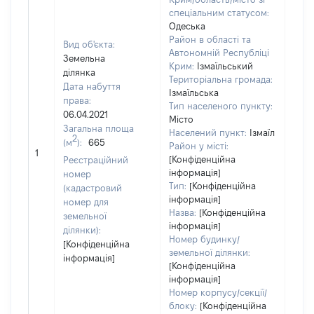
спеціальним статусом:
Одеська
Район в області та
Вид об'єкта:
Автономній Республіці
Земельна
Крим:
Ізмаїльський
ділянка
Територіальна громада:
Дата набуття
Ізмаїльська
права:
292
Тип населеного пункту:
06.04.2021
Тип
Місто
Загальна площа
варт
Населений пункт:
Ізмаїл
2
(м
):
665
обʼє
Район у місті:
1
варт
[Конфіденційна
Реєстраційний
дату
інформація]
номер
Тип:
[Конфіденційна
набу
(кадастровий
інформація]
пра
номер для
Назва:
[Конфіденційна
земельної
інформація]
ділянки):
Номер будинку/
[Конфіденційна
земельної ділянки:
інформація]
[Конфіденційна
інформація]
Номер корпусу/секції/
блоку:
[Конфіденційна