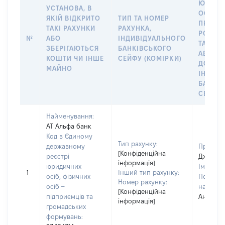
ЮРИДИ
УСТАНОВА, В
ОСОБУ,
ЯКІЙ ВІДКРИТО
ТИП ТА НОМЕР
ПРАВО
ТАКІ РАХУНКИ
РАХУНКА,
РОЗПО
№
АБО
ІНДИВІДУАЛЬНОГО
ТАКИМ
ЗБЕРІГАЮТЬСЯ
БАНКІВСЬКОГО
АБО М
КОШТИ ЧИ ІНШЕ
СЕЙФУ (КОМІРКИ)
ДО
МАЙНО
ІНДИВ
БАНКІ
СЕЙФУ 
Найменування:
АТ Альфа банк
Код в Єдиному
Тип рахунку:
державному
Прізвищ
[Конфіденційна
реєстрі
Дженко
інформація]
юридичних
Ім'я:
Крі
1
Інший тип рахунку:
осіб, фізичних
По батьк
Номер рахунку:
осіб –
наявност
[Конфіденційна
підприємців та
Андріївн
інформація]
громадських
формувань: