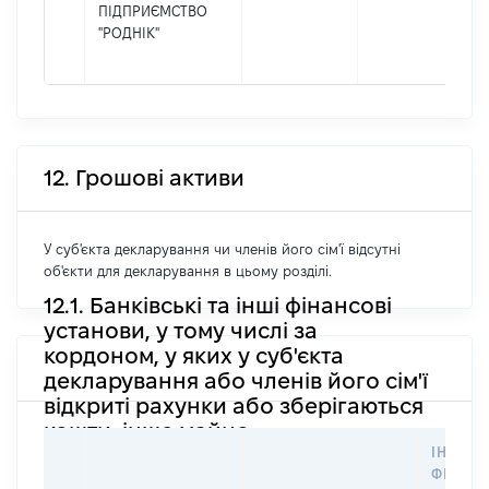
ПІДПРИЄМСТВО
"РОДНІК"
12. Грошові активи
У суб'єкта декларування чи членів його сім'ї відсутні
об'єкти для декларування в цьому розділі.
12.1. Банківські та інші фінансові
установи, у тому числі за
кордоном, у яких у суб'єкта
декларування або членів його сім'ї
відкриті рахунки або зберігаються
кошти, інше майно
ІНФОР
ФІЗИЧН