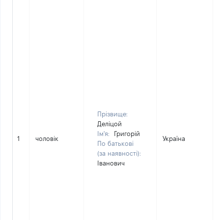
Прізвище:
Деліцой
Ім'я:
Григорій
1
чоловік
Україна
По батькові
(за наявності):
Іванович