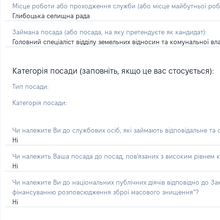
Місце роботи або проходження служби
(або місце майбутньої ро
Глибоцька селищна рада
Займана посада
(або посада, на яку претендуєте як кандидат)
:
Головний спеціаліст відділу земельних відносин та комунальної в
Категорія посади (заповніть, якщо це вас стосується):
Тип посади:
Категорія посади:
Чи належите Ви до службових осіб, які займають відповідальне та
Ні
Чи належить Ваша посада до посад, пов'язаних з високим рівнем к
Ні
Чи належите Ви до національних публічних діячів відповідно до З
фінансуванню розповсюдження зброї масового знищення”?
Ні