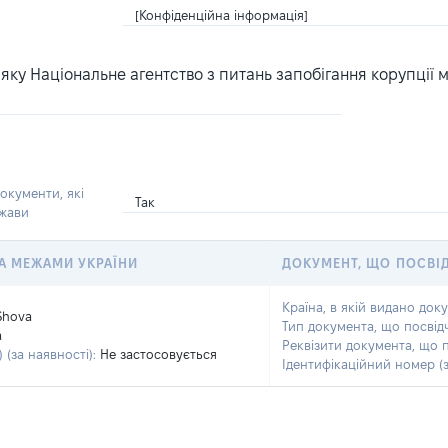
[Конфіденційна інформація]
ку Національне агентство з питань запобігання корупції 
окументи, які
Так
ржави
 ЗА МЕЖАМИ УКРАЇНИ
ДОКУМЕНТ, ЩО ПОСВІ
Країна, в якій видано док
Shova
Тип документа, що посвід
a
Реквізити документа, що 
 (за наявності):
Не застосовується
Ідентифікаційний номер (з