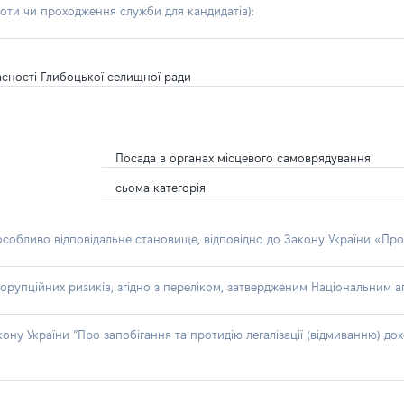
боти чи проходження служби для кандидатів)
:
ласності Глибоцької селищної ради
Посада в органах місцевого самоврядування
сьома категорія
 особливо відповідальне становище, відповідно до Закону України «Про
орупційних ризиків, згідно з переліком, затвердженим Національним аг
акону України “Про запобігання та протидію легалізації (відмиванню) 