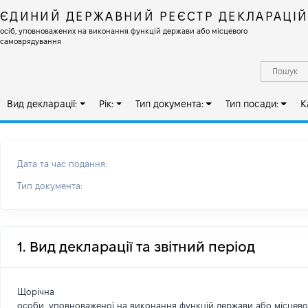
ЄДИНИЙ ДЕРЖАВНИЙ РЕЄСТР ДЕКЛАРАЦІ
осіб, уповноважених на виконання функцій держави або місцевого
самоврядування
Вид декларації:
Рік:
Тип документа:
Тип посади:
К
Дата та час подання:
Тип документа:
1. Вид декларації та звітний період
Щорічна
особи, уповноваженої на виконання функцій держави або місцев