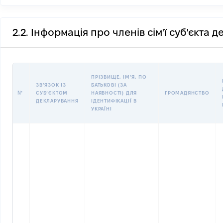
2.2. Інформація про членів сім'ї суб'єкта 
ПРІЗВИЩЕ, ІМʼЯ, ПО
ЗВʼЯЗОК ІЗ
БАТЬКОВІ (ЗА
№
СУБʼЄКТОМ
НАЯВНОСТІ) ДЛЯ
ГРОМАДЯНСТВО
ДЕКЛАРУВАННЯ
ІДЕНТИФІКАЦІЇ В
УКРАЇНІ