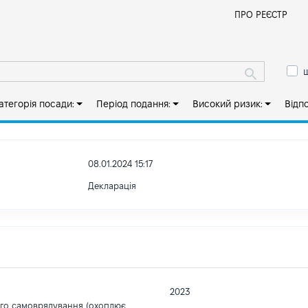
Й
ПРО РЕЄСТР
ш
атегорія посади:
Період подання:
Високий ризик:
Відп
08.01.2024 15:17
Декларація
2023
ого самоврядування (охоплює