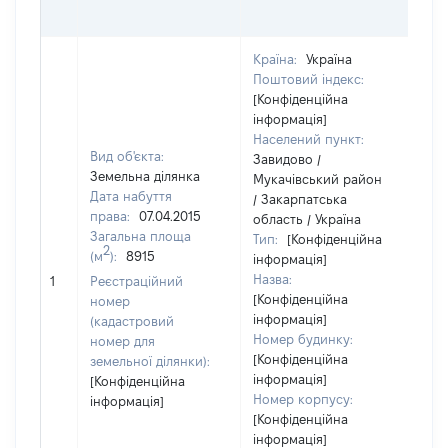
О
Країна:
Україна
Поштовий індекс:
[Конфіденційна
інформація]
Населений пункт:
Вид об'єкта:
Завидово /
Земельна ділянка
Мукачівський район
Дата набуття
/ Закарпатська
права:
07.04.2015
область / Україна
Загальна площа
Тип:
[Конфіденційна
2
(м
):
8915
інформація]
Назва:
[Н
1
Реєстраційний
[Конфіденційна
номер
інформація]
(кадастровий
Номер будинку:
номер для
[Конфіденційна
земельної ділянки):
інформація]
[Конфіденційна
Номер корпусу:
інформація]
[Конфіденційна
інформація]