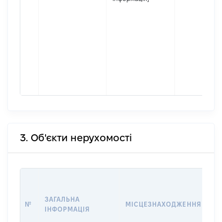
3. Об'єкти нерухомості
ВА
ДА
ЗАГАЛЬНА
ПР
№
МІСЦЕЗНАХОДЖЕННЯ
ІНФОРМАЦІЯ
О
Г