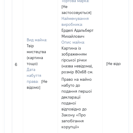
Торгова марка:
[Не
застосовується]
Найменування
виробника:
Ерделі Адальберт
Михайлович
Вид майна:
Опис майна:
Твір
Картина із
мистецтва
зображенням
(картина
гірської річки
тощо)
[Не відомо]
6
(назва невідома),
Дата
розмір 80х68 см.
набуття
Право на майно
права:
[Не
набуто до
відомо]
подання першої
декларації
поданої
відповідно до
Закону «Про
запобігання
корупції»