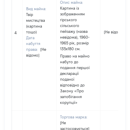
Опис майна:
Картина із
Вид майна:
зображенням
Твір
гірського
мистецтва
сільського
(картина
пейзажу (назва
тощо)
[Не відомо]
4
невідома), 1960-
Дата
1965 рік, розмір
набуття
135х180 см.
права:
[Не
відомо]
Право на майно
набуто до
подання першої
декларації
поданої
відповідно до
Закону «Про
запобігання
корупції»
Торгова марка:
[Не
застосовується]