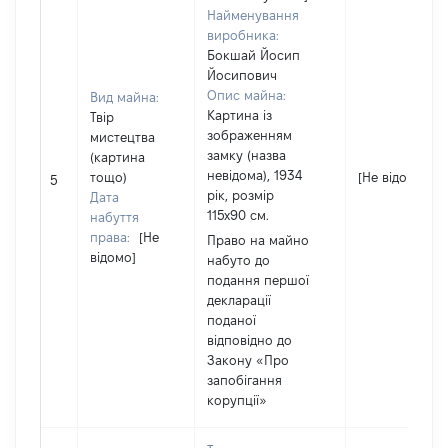
Найменування
виробника:
Бокшай Йосип
Йосипович
Опис майна:
Вид майна:
Картина із
Твір
зображенням
мистецтва
замку (назва
(картина
невідома), 1934
тощо)
[Не відомо]
5
рік, розмір
Дата
115х90 см.
набуття
права:
[Не
Право на майно
відомо]
набуто до
подання першої
декларації
поданої
відповідно до
Закону «Про
запобігання
корупції»