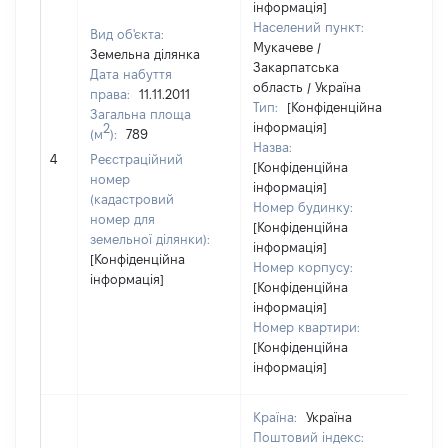
інформація]
Населений пункт:
Вид об'єкта:
Мукачеве /
Земельна ділянка
Закарпатська
Дата набуття
область / Україна
права:
11.11.2011
Тип:
[Конфіденційна
Загальна площа
інформація]
2
(м
):
789
Назва:
[Н
4
Реєстраційний
[Конфіденційна
за
номер
інформація]
(кадастровий
Номер будинку:
номер для
[Конфіденційна
земельної ділянки):
інформація]
[Конфіденційна
Номер корпусу:
інформація]
[Конфіденційна
інформація]
Номер квартири:
[Конфіденційна
інформація]
Країна:
Україна
Поштовий індекс: