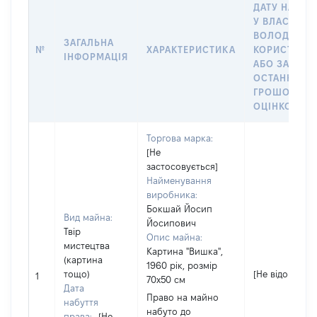
ДАТУ НАБУТ
У ВЛАСНІСТЬ
ВОЛОДІННЯ
ЗАГАЛЬНА
№
ХАРАКТЕРИСТИКА
КОРИСТУВА
ІНФОРМАЦІЯ
АБО ЗА
ОСТАННЬО
ГРОШОВОЮ
ОЦІНКОЮ
Торгова марка:
[Не
застосовується]
Найменування
виробника:
Бокшай Йосип
Вид майна:
Йосипович
Твір
Опис майна:
мистецтва
Картина "Вишка",
(картина
1960 рік, розмір
тощо)
[Не відомо]
1
70х50 см
Дата
Право на майно
набуття
набуто до
права:
[Не