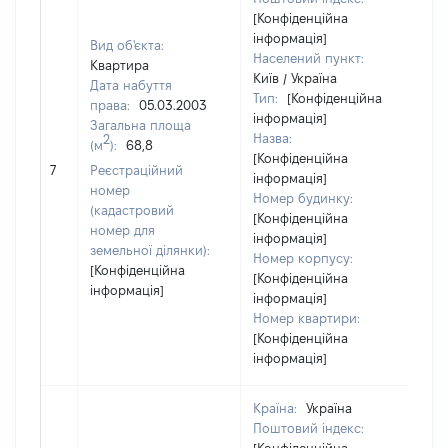
[Конфіденційна
інформація]
Вид об'єкта:
Населений пункт:
Квартира
Київ / Україна
Дата набуття
Тип:
[Конфіденційна
права:
05.03.2003
інформація]
Загальна площа
Назва:
2
(м
):
68,8
[Конфіденційна
83
7
Реєстраційний
інформація]
номер
Номер будинку:
(кадастровий
[Конфіденційна
номер для
інформація]
земельної ділянки):
Номер корпусу:
[Конфіденційна
[Конфіденційна
інформація]
інформація]
Номер квартири:
[Конфіденційна
інформація]
Країна:
Україна
Поштовий індекс: