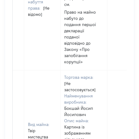
набуття
см.
права:
[Не
Право на майно
відомо]
набуто до
подання першої
декларації
поданої
відповідно до
Закону «Про
запобігання
корупції»
Торгова марка:
[Не
застосовується]
Найменування
виробника:
Бокшай Йосип
Йосипович
Опис майна:
Вид майна:
Картина із
Твір
зображенням
мистецтва