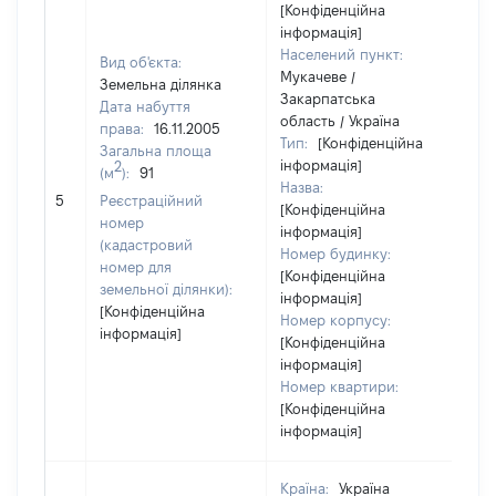
[Конфіденційна
інформація]
Населений пункт:
Вид об'єкта:
Мукачеве /
Земельна ділянка
Закарпатська
Дата набуття
область / Україна
права:
16.11.2005
Тип:
[Конфіденційна
Загальна площа
інформація]
2
(м
):
91
Назва:
90
5
Реєстраційний
[Конфіденційна
номер
інформація]
(кадастровий
Номер будинку:
номер для
[Конфіденційна
земельної ділянки):
інформація]
[Конфіденційна
Номер корпусу:
інформація]
[Конфіденційна
інформація]
Номер квартири:
[Конфіденційна
інформація]
Країна:
Україна