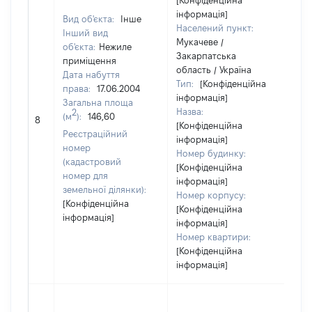
[Конфіденційна
інформація]
Вид об'єкта:
Інше
Населений пункт:
Інший вид
Мукачеве /
об'єкта:
Нежиле
Закарпатська
приміщення
область / Україна
Дата набуття
Тип:
[Конфіденційна
права:
17.06.2004
інформація]
Загальна площа
Назва:
2
(м
):
146,60
81
8
[Конфіденційна
Реєстраційний
інформація]
номер
Номер будинку:
(кадастровий
[Конфіденційна
номер для
інформація]
земельної ділянки):
Номер корпусу:
[Конфіденційна
[Конфіденційна
інформація]
інформація]
Номер квартири:
[Конфіденційна
інформація]