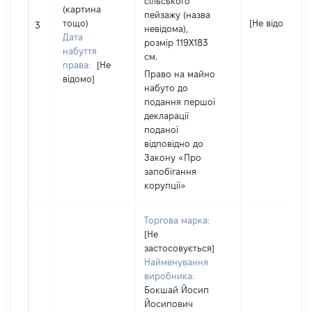
сільського
(картина
пейзажу (назва
тощо)
[Не відомо]
3
невідома),
Дата
розмір 119Х183
набуття
см.
права:
[Не
Право на майно
відомо]
набуто до
подання першої
декларації
поданої
відповідно до
Закону «Про
запобігання
корупції»
Торгова марка:
[Не
застосовується]
Найменування
виробника:
Бокшай Йосип
Йосипович