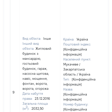
Вид об'єкта:
Інше
Країна:
Україна
Інший вид
Поштовий індекс:
об'єкта:
Житловий
[Конфіденційна
будинок з
інформація]
мансардою,
Населений пункт:
гостьовий
Мукачеве /
будинок, гараж,
Закарпатська
насосна щитова,
область / Україна
навіс, мощення,
Тип:
[Конфіденційна
фонтан, ворота,
інформація]
ворота, огорожа
Назва:
70
9
Дата набуття
[Конфіденційна
права:
23.12.2016
інформація]
Загальна площа
Номер будинку:
2
(м
):
2032,50
[Конфіденційна