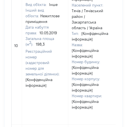
Вид об'єкта:
Інше
Населений пункт:
Інший вид
Тячів / Тячівський
об'єкта:
Нежитлове
район /
приміщення
Закарпатська
Дата набуття
область / Україна
права:
10.05.2019
Тип:
[Конфіденційна
Загальна площа
інформація]
2
(м
):
198,3
Назва:
14
10
[Конфіденційна
Реєстраційний
інформація]
номер
Номер будинку:
(кадастровий
[Конфіденційна
номер для
інформація]
земельної ділянки):
Номер корпусу:
[Конфіденційна
[Конфіденційна
інформація]
інформація]
Номер квартири:
[Конфіденційна
інформація]