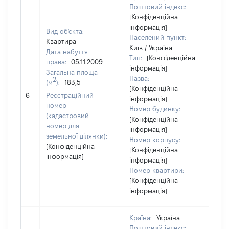
Поштовий індекс:
[Конфіденційна
інформація]
Вид об'єкта:
Населений пункт:
Квартира
Київ / Україна
Дата набуття
Тип:
[Конфіденційна
права:
05.11.2009
інформація]
Загальна площа
Назва:
2
(м
):
183,5
[Конфіденційна
32
6
Реєстраційний
інформація]
номер
Номер будинку:
(кадастровий
[Конфіденційна
номер для
інформація]
земельної ділянки):
Номер корпусу:
[Конфіденційна
[Конфіденційна
інформація]
інформація]
Номер квартири:
[Конфіденційна
інформація]
Країна:
Україна
Поштовий індекс: