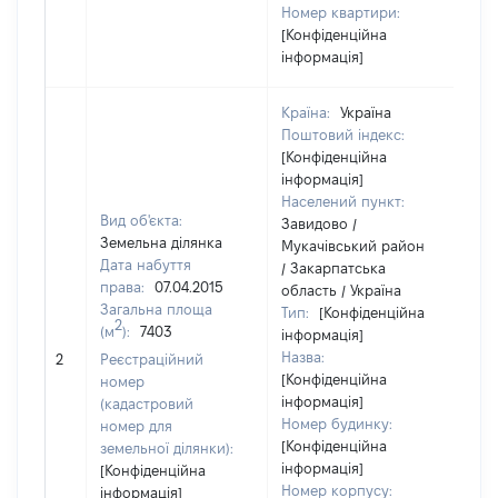
Номер квартири:
[Конфіденційна
інформація]
Країна:
Україна
Поштовий індекс:
[Конфіденційна
інформація]
Населений пункт:
Вид об'єкта:
Завидово /
Земельна ділянка
Мукачівський район
Дата набуття
/ Закарпатська
права:
07.04.2015
область / Україна
Загальна площа
Тип:
[Конфіденційна
2
(м
):
7403
інформація]
Назва:
13
2
Реєстраційний
[Конфіденційна
номер
інформація]
(кадастровий
Номер будинку:
номер для
[Конфіденційна
земельної ділянки):
інформація]
[Конфіденційна
Номер корпусу:
інформація]