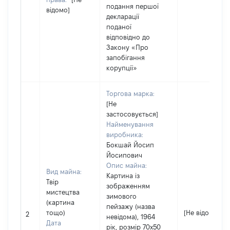
подання першої
відомо]
декларації
поданої
відповідно до
Закону «Про
запобігання
корупції»
Торгова марка:
[Не
застосовується]
Найменування
виробника:
Бокшай Йосип
Йосипович
Опис майна:
Вид майна:
Картина із
Твір
зображенням
мистецтва
зимового
(картина
пейзажу (назва
тощо)
[Не відомо]
2
невідома), 1964
Дата
рік, розмір 70х50