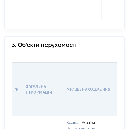
3. Об'єкти нерухомості
ВАРТ
ДАТУ
НАБУ
ЗАГАЛЬНА
ПРАВ
№
МІСЦЕЗНАХОДЖЕННЯ
ІНФОРМАЦІЯ
ЗА
ОСТ
ГРО
ОЦІ
Країна:
Україна
Поштовий індекс: