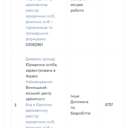
державному
місцем
реєстрі
роботи
юридичних осіб,
фізичних осіб –
підприємців та
громадських
формувань:
03082961
Джерело доходу:
Юридична особа,
зареєстрована в
Україні
Найменування:
Вінницький
міський центр
Інше
зайнятості
Допомога
Код в Єдиному
6757
3
по
державному
безробіттю
реєстрі
юридичних осіб,
фізичних осіб –