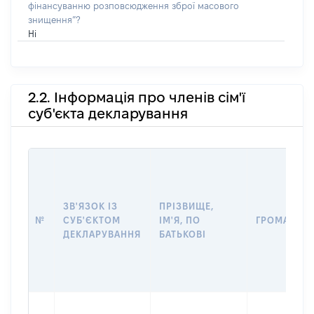
фінансуванню розповсюдження зброї масового
знищення”?
Ні
2.2. Інформація про членів сім'ї
суб'єкта декларування
ЗВ'ЯЗОК ІЗ
ПРІЗВИЩЕ,
№
СУБ'ЄКТОМ
ІМ'Я, ПО
ГРОМАДЯН
ДЕКЛАРУВАННЯ
БАТЬКОВІ