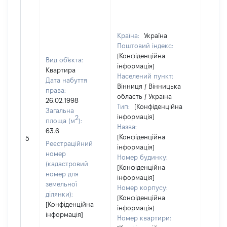
Країна:
Україна
Поштовий індекс:
[Конфіденційна
Вид об'єкта:
інформація]
Квартира
Населений пункт:
Дата набуття
Вінниця / Вінницька
права:
область / Україна
26.02.1998
Тип:
[Конфіденційна
Загальна
інформація]
2
площа (м
):
Назва:
63.6
[Конфіденційна
11
5
Реєстраційний
інформація]
номер
Номер будинку:
(кадастровий
[Конфіденційна
номер для
інформація]
земельної
Номер корпусу:
ділянки):
[Конфіденційна
[Конфіденційна
інформація]
інформація]
Номер квартири: