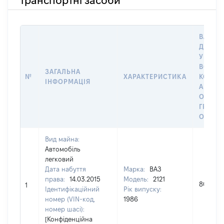
транспортні засоби
ВАРТІС
ДАТУ 
У ВЛАС
ВОЛОД
ЗАГАЛЬНА
№
ХАРАКТЕРИСТИКА
КОРИС
ІНФОРМАЦІЯ
АБО З
ОСТА
ГРОШ
ОЦІНК
Вид майна:
Автомобіль
легковий
Дата набуття
Марка:
ВАЗ
права:
14.03.2015
Модель:
2121
8000
1
Ідентифікаційний
Рік випуску:
номер (VIN-код,
1986
номер шасі):
[Конфіденційна