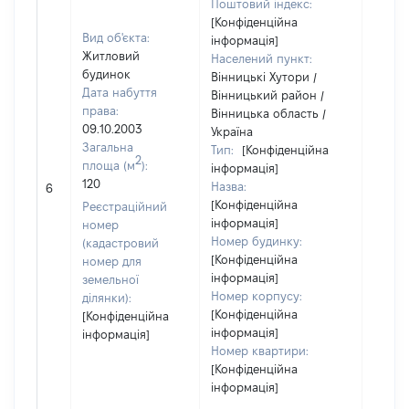
Поштовий індекс:
[Конфіденційна
Вид об'єкта:
інформація]
Житловий
Населений пункт:
будинок
Вінницькі Хутори /
Дата набуття
Вінницький район /
права:
Вінницька область /
09.10.2003
Україна
Загальна
Тип:
[Конфіденційна
2
площа (м
):
інформація]
120
Назва:
[Не ві
6
[Конфіденційна
Реєстраційний
інформація]
номер
Номер будинку:
(кадастровий
[Конфіденційна
номер для
інформація]
земельної
Номер корпусу:
ділянки):
[Конфіденційна
[Конфіденційна
інформація]
інформація]
Номер квартири:
[Конфіденційна
інформація]