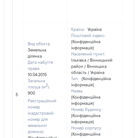
Країна:
Україна
Поштовий індекс:
[Конфіденційна
Вид об'єкта:
інформація]
Земельна
Населений пункт:
ділянка
Ільківка / Вінницький
Дата набуття
район / Вінницька
права:
область / Україна
10.04.2015
Тип:
[Конфіденційна
Загальна
інформація]
2
площа (м
):
Назва:
900
37242
3
[Конфіденційна
Реєстраційний
інформація]
номер
Номер будинку:
(кадастровий
[Конфіденційна
номер для
інформація]
земельної
Номер корпусу:
ділянки):
[Конфіденційна
[Конфіденційна