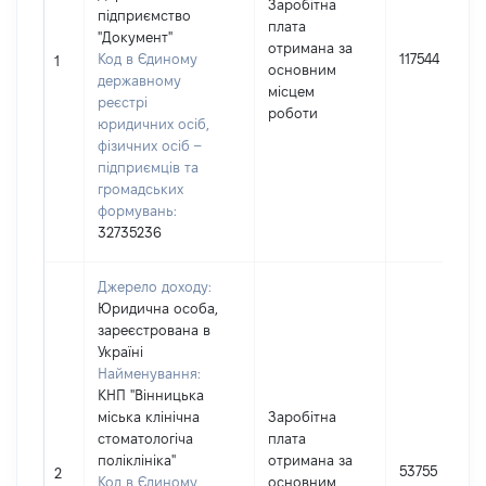
Заробітна
підприємство
плата
"Документ"
отримана за
Код в Єдиному
117544
1
основним
державному
місцем
реєстрі
роботи
юридичних осіб,
фізичних осіб –
підприємців та
громадських
формувань:
32735236
Джерело доходу:
Юридична особа,
зареєстрована в
Україні
Найменування:
КНП "Вінницька
міська клінічна
Заробітна
стоматологіча
плата
поліклініка"
отримана за
53755
2
Код в Єдиному
основним