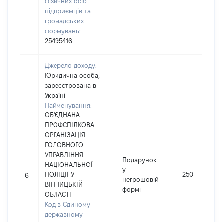
фізичних осіб –
підприємців та
громадських
формувань:
25495416
Джерело доходу:
Юридична особа,
зареєстрована в
Україні
Найменування:
ОБ'ЄДНАНА
ПРОФСПІЛКОВА
ОРГАНІЗАЦІЯ
ГОЛОВНОГО
УПРАВЛІННЯ
Подарунок
НАЦІОНАЛЬНОЇ
у
ПОЛІЦІЇ У
250
6
негрошовій
ВІННИЦЬКІЙ
формі
ОБЛАСТІ
Код в Єдиному
державному