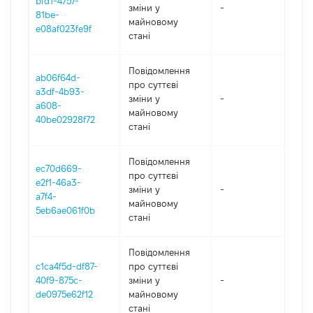
bfd1-4757-
зміни y
-
202
81be-
майновому
e08af023fe9f
стані
Повідомлення
ab06f64d-
про суттєві
a3df-4b93-
зміни y
-
202
a608-
майновому
40be02928f72
стані
Повідомлення
ec70d669-
про суттєві
e2f1-46a3-
зміни y
-
202
a7f4-
майновому
5eb6ae061f0b
стані
Повідомлення
c1ca4f5d-df87-
про суттєві
40f9-875c-
зміни y
-
202
de0975e62f12
майновому
стані