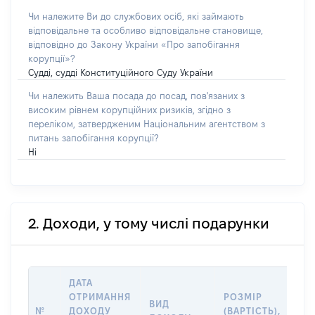
Чи належите Ви до службових осіб, які займають
відповідальне та особливо відповідальне становище,
відповідно до Закону України «Про запобігання
корупції»?
Судді, судді Конституційного Суду України
Чи належить Ваша посада до посад, пов'язаних з
високим рівнем корупційних ризиків, згідно з
переліком, затвердженим Національним агентством з
питань запобігання корупції?
Ні
2. Доходи, у тому числі подарунки
ДАТА
ІН
ОТРИМАННЯ
РОЗМІР
ВИД
ПР
№
ДОХОДУ
(ВАРТІСТЬ),