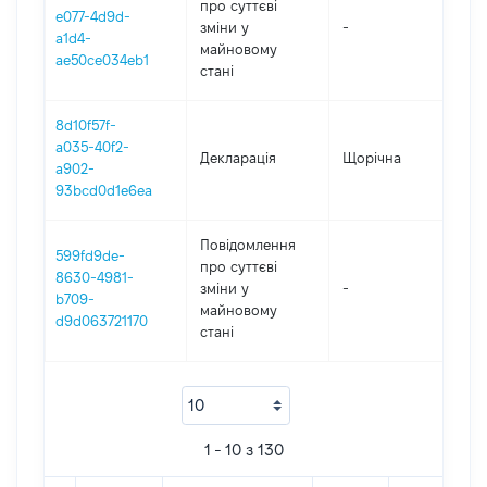
про суттєві
e077-4d9d-
зміни y
-
202
a1d4-
майновому
ae50ce034eb1
стані
8d10f57f-
a035-40f2-
Декларація
Щорічна
202
a902-
93bcd0d1e6ea
Повідомлення
599fd9de-
про суттєві
8630-4981-
зміни y
-
202
b709-
майновому
d9d063721170
стані
1 - 10 з 130