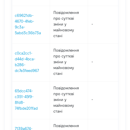
Повідомлення
c69621db-
про суттєві
4670-4feb-
зміни y
-
202
9c3a-
майновому
5abd3c36b73a
стані
Повідомлення
c0ca2cc1-
про суттєві
d44d-4bca-
зміни y
-
202
b286-
майновому
dc7e3feed967
стані
Повідомлення
65dcc474-
про суттєві
c351-45f9-
зміни y
-
202
8fd8-
майновому
74fbde201fad
стані
Повідомлення
7139a674-