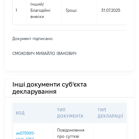
Інший
/
1
Благодійні
Гроші
31.07.2025
внески
Документ підписано:
СМОКОВИЧ МИХАЙЛО ІВАНОВИЧ
Інші документи суб'єкта
декларування
ТИП
ТИП
КОД
ПЕ
ДОКУМЕНТА
ДЕКЛАРАЦІЇ
Повідомлення
ae575995-
про суттєві