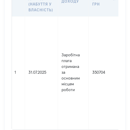
ДОХОДУ
(Д
(НАБУТТЯ У
ГРН
ДО
ВЛАСНІСТЬ)
Дже
Юр
осо
зар
в У
Най
Заробітна
ВЕ
плата
СУ
отримана
Код
1
31.07.2025
за
350704
де
основним
реє
місцем
юр
роботи
осі
осі
під
гро
фор
417