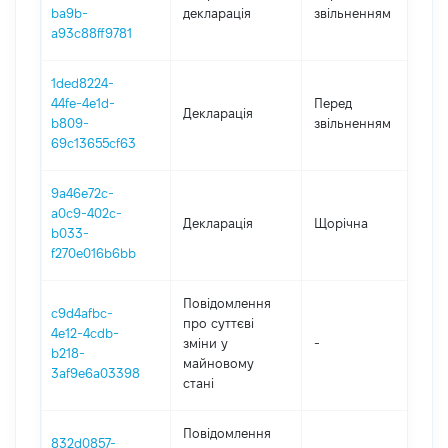
-
ba9b-
декларація
звільненням
08
a93c88ff9781
1ded8224-
01
44fe-4e1d-
Перед
Декларація
-
b809-
звільненням
08
69c13655cf63
9a46e72c-
a0c9-402c-
Декларація
Щорічна
2
b033-
f270e016b6bb
Повідомлення
c9d4afbc-
про суттєві
4e12-4cdb-
зміни y
-
2
b218-
майновому
3af9e6a03398
стані
Повідомлення
832d0857-