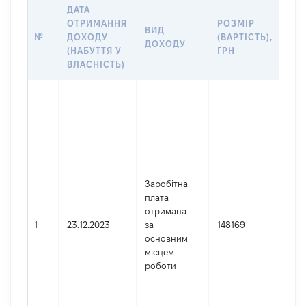
ДАТА
ІН
ОТРИМАННЯ
РОЗМІР
ВИД
ПР
№
ДОХОДУ
(ВАРТІСТЬ),
ДОХОДУ
(Д
(НАБУТТЯ У
ГРН
ДО
ВЛАСНІСТЬ)
Дже
Юр
осо
зар
в У
Най
БЮ
Заробітна
ЕК
плата
БЕ
отримана
УКР
1
23.12.2023
за
148169
Код
основним
де
місцем
реє
роботи
юр
осі
осі