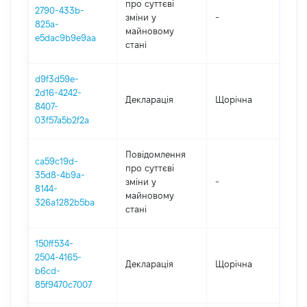
про суттєві
2790-433b-
зміни y
-
2
825a-
майновому
e5dac9b9e9aa
стані
d9f3d59e-
2d16-4242-
Декларація
Щорічна
2
8407-
03f57a5b2f2a
Повідомлення
ca59c19d-
про суттєві
35d8-4b9a-
зміни y
-
2
8144-
майновому
326a1282b5ba
стані
150ff534-
2504-4165-
Декларація
Щорічна
2
b6cd-
85f9470c7007