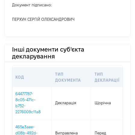
Документ підписано:
ПЕРХУН СЕРГІЙ ОЛЕКСАНДРОВИЧ
Інші документи суб'єкта
декларування
ТИП
ТИП
КОД
П
ДОКУМЕНТА
ДЕКЛАРАЦІЇ
64477787-
8c05-471c-
Декларація
Щорічна
2
b752-
2276009c11a8
465e3aee-
01
d08b-492d-
Виправлена
Перед