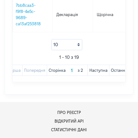
7bb8caa3-
f9f8-4e5c-
Декларація
Щорічна
20
9689-
ca13af253818
1 - 10 з 19
Перша
Попередня
Сторінка
з
2
Наступна
Остання
ПРО РЕЄСТР
ВІДКРИТИЙ АРІ
СТАТИСТИЧНІ ДАНІ