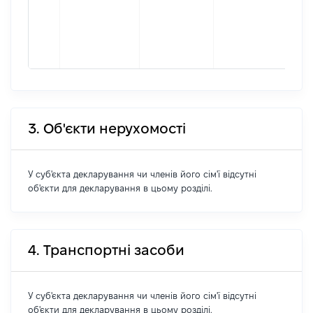
під
гро
фор
441
3. Об'єкти нерухомості
У суб'єкта декларування чи членів його сім'ї відсутні
об'єкти для декларування в цьому розділі.
4. Транспортні засоби
У суб'єкта декларування чи членів його сім'ї відсутні
об'єкти для декларування в цьому розділі.