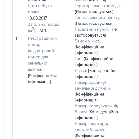
Дата набуття
Територіальна громада:
[Не застосовується]
права:
Тип населеного пункту:
18.08.2017
[Не застосовується]
Загальна площа
2
Населений пункт:
[Не
(м
):
73.1
застосовується]
[Не 
1
Реєстраційний
Район у місті:
номер
[Конфіденційна
(кадастровий
інформація]
номер для
Тип:
[Конфіденційна
земельної
інформація]
ділянки):
Назва:
[Конфіденційна
[Конфіденційна
інформація]
інформація]
Номер будинку/
земельної ділянки:
[Конфіденційна
інформація]
Номер корпусу/секції/
блоку:
[Конфіденційна
інформація]
Номер квартири/
кімнати/гаражу:
[Конфіденційна