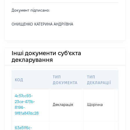
Документ підписано:
ОНИЩЕНКО КАТЕРИНА АНДРІЇВНА
Інші документи суб'єкта
декларування
ТИП
ТИП
КОД
ПЕРІ
ДОКУМЕНТА
ДЕКЛАРАЦІЇ
4c57cc93-
23ce-473b-
Декларація
Щорічна
2025
8196-
9f81a847dc28
63e51f6c-