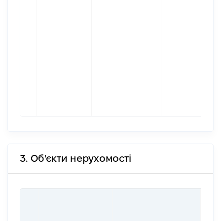
3. Об'єкти нерухомості
ВАР
ДАТ
НАБ