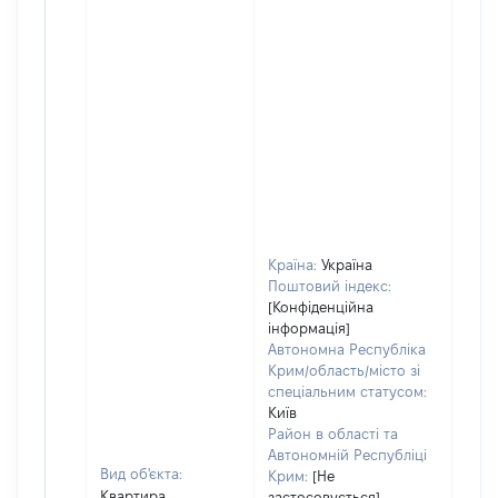
Країна:
Україна
Поштовий індекс:
[Конфіденційна
інформація]
Автономна Республіка
Крим/область/місто зі
спеціальним статусом:
Київ
Район в області та
Автономній Республіці
Вид об'єкта:
Крим:
[Не
Квартира
застосовується]