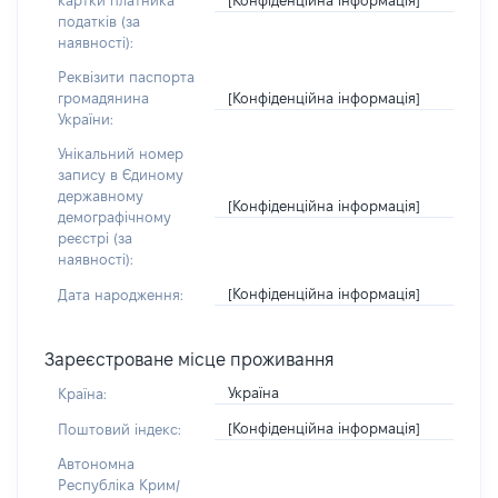
картки платника
податків (за
наявності):
Реквізити паспорта
[Конфіденційна інформація]
громадянина
України:
Унікальний номер
запису в Єдиному
державному
[Конфіденційна інформація]
демографічному
реєстрі (за
наявності):
[Конфіденційна інформація]
Дата народження:
Зареєстроване місце проживання
Україна
Країна:
[Конфіденційна інформація]
Поштовий індекс:
Автономна
Республіка Крим/