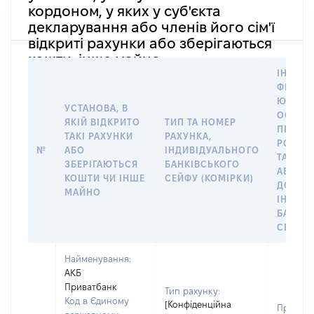
кордоном, у яких у суб'єкта
декларування або членів його сім'ї
відкриті рахунки або зберігаються
кошти, інше майно
ІНФОР
ФІЗИЧН
ЮРИДИ
УСТАНОВА, В
ОСОБУ,
ЯКІЙ ВІДКРИТО
ТИП ТА НОМЕР
ПРАВО
ТАКІ РАХУНКИ
РАХУНКА,
РОЗПО
№
АБО
ІНДИВІДУАЛЬНОГО
ТАКИМ
ЗБЕРІГАЮТЬСЯ
БАНКІВСЬКОГО
АБО М
КОШТИ ЧИ ІНШЕ
СЕЙФУ (КОМІРКИ)
ДО
МАЙНО
ІНДИВ
БАНКІ
СЕЙФУ 
Найменування:
АКБ
Приватбанк
Тип рахунку:
Код в Єдиному
[Конфіденційна
Прізвищ