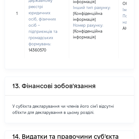
державному
інформація]
ОНИЩЕ
реєстрі
Інший тип рахунку:
Ім'я:
КА
юридичних
1
[Конфіденційна
По батьк
осіб, фізичних
інформація]
наявност
осіб –
Номер рахунку:
АНДРІЇВ
[Конфіденційна
підприємців та
інформація]
громадських
формувань:
14360570
13. Фінансові зобов'язання
У суб'єкта декларування чи членів його сім'ї відсутні
об'єкти для декларування в цьому розділі.
14. Видатки та правочини суб'єкта