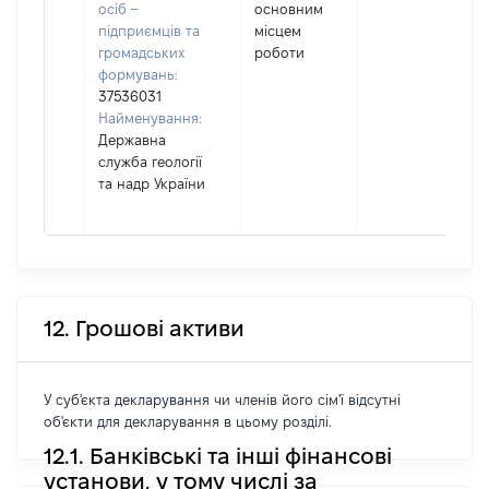
осіб –
основним
підприємців та
місцем
громадських
роботи
формувань:
37536031
Найменування:
Державна
служба геології
та надр України
12. Грошові активи
У суб'єкта декларування чи членів його сім'ї відсутні
об'єкти для декларування в цьому розділі.
12.1. Банківські та інші фінансові
установи, у тому числі за