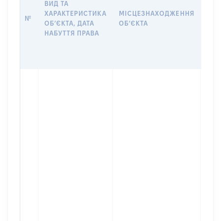
ВИД ТА
ПРА
ХАРАКТЕРИСТИКА
МІСЦЕЗНАХОДЖЕННЯ
№
ЗА
ОБʼЄКТА, ДАТА
ОБʼЄКТА
ОС
НАБУТТЯ ПРАВА
ГР
ОЦІ
ГРН