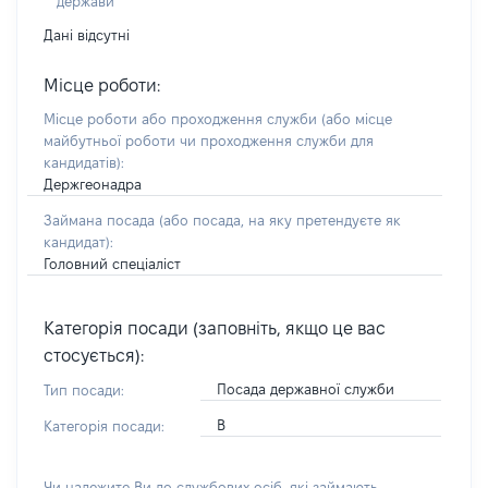
держави
Дані відсутні
Місце роботи:
Місце роботи або проходження служби
(або місце
майбутньої роботи чи проходження служби для
кандидатів)
:
Держгеонадра
Займана посада
(або посада, на яку претендуєте як
кандидат)
:
Головний спеціаліст
Категорія посади (заповніть, якщо це вас
стосується):
Посада державної служби
Тип посади:
В
Категорія посади:
Чи належите Ви до службових осіб, які займають