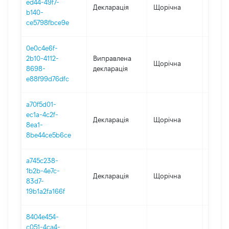
ed44-49f7-
Декларація
Щорічна
2020
b140-
ce5798fbce9e
0e0c4e6f-
2b10-4112-
Виправлена
Щорічна
2019
8698-
декларація
e88f99d76dfc
a70f5d01-
ec1a-4c2f-
Декларація
Щорічна
2019
8ea1-
8be44ce5b6ce
a745c238-
1b2b-4e7c-
Декларація
Щорічна
2018
83d7-
19b1a2fa166f
8404e454-
c051-4ca4-