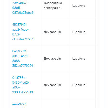
775f-4867-
Виправлена
Щорічна
2024
98d5-
декларація
087a6a23ebc9
45237145-
aaa2-4eac-
Декларація
Щорічна
2024
8752-
d033fea35593
6e446c24-
a9e9-4531-
Декларація
Щорічна
2022
8a88-
352ae7079254
01ef766c-
5465-4cd2-
Декларація
Щорічна
2021
af03-
29893135358f
ee2e9727-