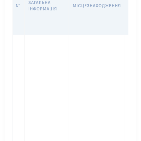
ЗАГАЛЬНА
ПРАВ
№
МІСЦЕЗНАХОДЖЕННЯ
ІНФОРМАЦІЯ
ЗА
ОСТ
ГРО
ОЦІ