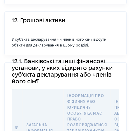
12. Грошові активи
У суб'єкта декларування чи членів його сім'ї відсутні
об'єкти для декларування в цьому розділі.
12.1. Банківські та інші фінансові
установи, у яких відкрито рахунки
суб'єкта декларування або членів
його сім'ї
ІНФОРМАЦІЯ ПРО
ФІЗИЧНУ АБО
ІНФОРМ
ЮРИДИЧНУ
ПРО ФІ
ОСОБУ, ЯКА МАЄ
АБО Ю
ПРАВО
ОСОБУ,
ЗАГАЛЬНА
РОЗПОРЯДЖАТИСЯ
ВІДКРИ
№
ІНФОРМАЦІЯ
ТАКИМ РАХУНКОМ
РАХУНО