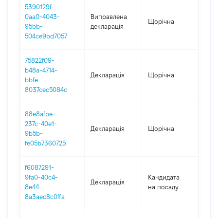
5390129f-
0aa0-4043-
Виправлена
Щорічна
201
95bb-
декларація
504ce9bd7057
75822f09-
b48a-4714-
Декларація
Щорічна
201
bbfe-
8037cec5084c
88e8afbe-
237c-40e1-
Декларація
Щорічна
201
9b5b-
fe05b7360725
f6087291-
9fa0-40c4-
Кандидата
Декларація
201
8e44-
на посаду
8a3aec8c0ffa