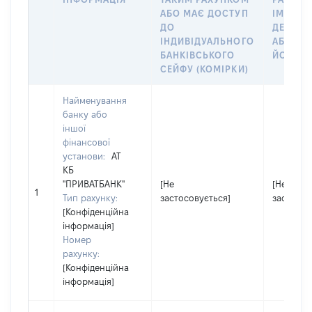
АБО МАЄ ДОСТУП
ІМ’Я СУ
ДО
ДЕКЛАР
ІНДИВІДУАЛЬНОГО
АБО ЧЛ
БАНКІВСЬКОГО
ЙОГО СІ
СЕЙФУ (КОМІРКИ)
Найменування
банку або
іншої
фінансової
установи:
АТ
КБ
"ПРИВАТБАНК"
[Не
[Не
1
Тип рахунку:
застосовується]
застосов
[Конфіденційна
інформація]
Номер
рахунку:
[Конфіденційна
інформація]