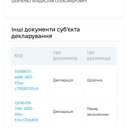
ШЕВЧЕНКО ВЛАДИСЛАВ ОЛЕКСАНДРОВИЧ
Інші документи суб'єкта
декларування
ТИП
ТИП
КОД
ПЕ
ДОКУМЕНТА
ДЕКЛАРАЦІЇ
65f49637-
e448-45f3-
Декларація
Щорічна
202
83aa-
c71f850020c8
12b8b159-
01.
7166-4455-
Перед
Декларація
-
891c-
звільненням
31.
87bc177db800