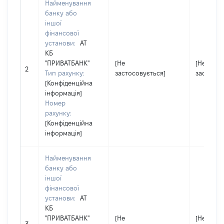
Найменування
банку або
іншої
фінансової
установи:
АТ
КБ
"ПРИВАТБАНК"
[Не
[Не
2
Тип рахунку:
застосовується]
застосов
[Конфіденційна
інформація]
Номер
рахунку:
[Конфіденційна
інформація]
Найменування
банку або
іншої
фінансової
установи:
АТ
КБ
"ПРИВАТБАНК"
[Не
[Не