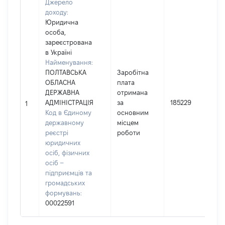
Джерело
доходу:
Юридична
особа,
зареєстрована
в Україні
Найменування:
ПОЛТАВСЬКА
Заробітна
ОБЛАСНА
плата
ДЕРЖАВНА
отримана
І
АДМІНІСТРАЦІЯ
за
185229
1
Код в Єдиному
основним
державному
місцем
реєстрі
роботи
юридичних
осіб, фізичних
осіб –
підприємців та
громадських
формувань:
00022591