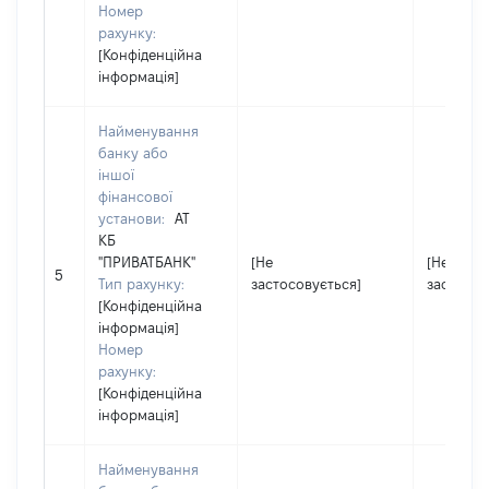
Номер
рахунку:
[Конфіденційна
інформація]
Найменування
банку або
іншої
фінансової
установи:
АТ
КБ
"ПРИВАТБАНК"
[Не
[Не
5
Тип рахунку:
застосовується]
застосов
[Конфіденційна
інформація]
Номер
рахунку:
[Конфіденційна
інформація]
Найменування