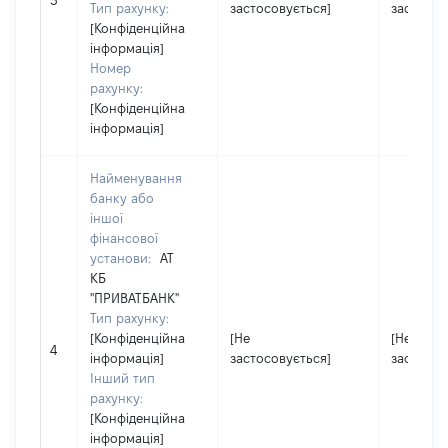
3
Тип рахунку:
застосовується]
застосов
[Конфіденційна
інформація]
Номер
рахунку:
[Конфіденційна
інформація]
Найменування
банку або
іншої
фінансової
установи:
АТ
КБ
"ПРИВАТБАНК"
Тип рахунку:
[Конфіденційна
[Не
[Не
4
інформація]
застосовується]
застосов
Інший тип
рахунку:
[Конфіденційна
інформація]