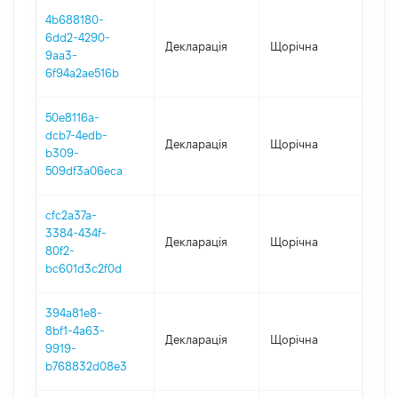
4b688180-
6dd2-4290-
Декларація
Щорічна
202
9aa3-
6f94a2ae516b
50e8116a-
dcb7-4edb-
Декларація
Щорічна
202
b309-
509df3a06eca
cfc2a37a-
3384-434f-
Декларація
Щорічна
202
80f2-
bc601d3c2f0d
394a81e8-
8bf1-4a63-
Декларація
Щорічна
202
9919-
b768832d08e3