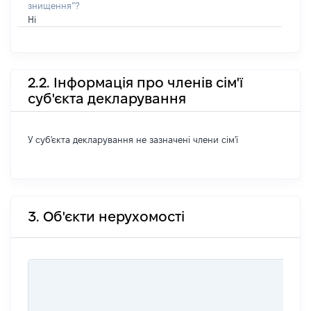
знищення”?
Ні
2.2. Інформація про членів сім'ї
суб'єкта декларування
У суб'єкта декларування не зазначені члени сім'ї
3. Об'єкти нерухомості
ВАРТ
ДАТУ
НАБУ