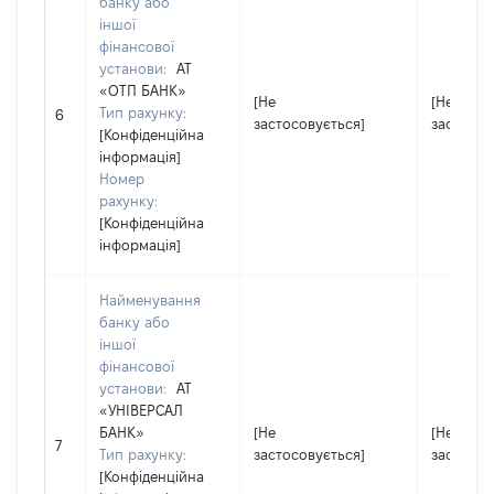
банку або
іншої
фінансової
установи:
АТ
«ОТП БAНК»
[Не
[Не
Тип рахунку:
6
застосовується]
застосов
[Конфіденційна
інформація]
Номер
рахунку:
[Конфіденційна
інформація]
Найменування
банку або
іншої
фінансової
установи:
АТ
«УНІВЕРСАЛ
БАНК»
[Не
[Не
7
Тип рахунку:
застосовується]
застосов
[Конфіденційна