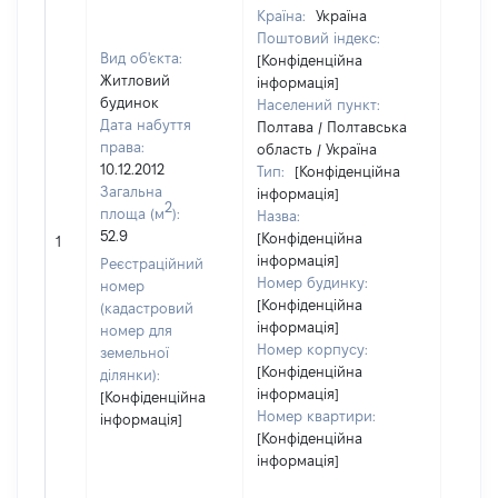
Країна:
Україна
Поштовий індекс:
Вид об'єкта:
[Конфіденційна
Житловий
інформація]
будинок
Населений пункт:
Дата набуття
Полтава / Полтавська
права:
область / Україна
10.12.2012
Тип:
[Конфіденційна
Загальна
інформація]
2
площа (м
):
Назва:
52.9
[Конфіденційна
[Не ві
1
інформація]
Реєстраційний
Номер будинку:
номер
[Конфіденційна
(кадастровий
інформація]
номер для
Номер корпусу:
земельної
[Конфіденційна
ділянки):
інформація]
[Конфіденційна
Номер квартири:
інформація]
[Конфіденційна
інформація]