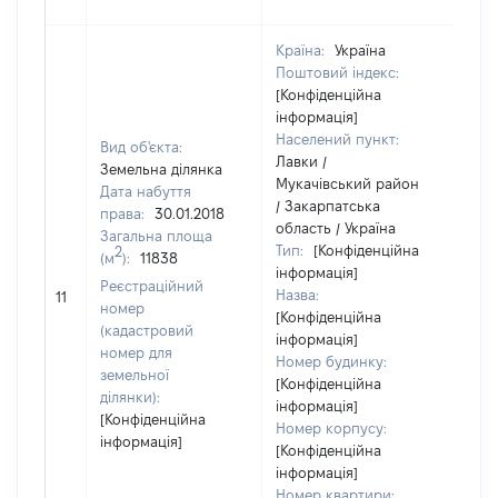
Країна:
Україна
Поштовий індекс:
[Конфіденційна
інформація]
Населений пункт:
Вид об'єкта:
Лавки /
Земельна ділянка
Мукачівський район
Дата набуття
/ Закарпатська
права:
30.01.2018
область / Україна
Загальна площа
Тип:
[Конфіденційна
2
(м
):
11838
інформація]
Реєстраційний
Назва:
83
11
номер
[Конфіденційна
(кадастровий
інформація]
номер для
Номер будинку:
земельної
[Конфіденційна
ділянки):
інформація]
[Конфіденційна
Номер корпусу:
інформація]
[Конфіденційна
інформація]
Номер квартири: