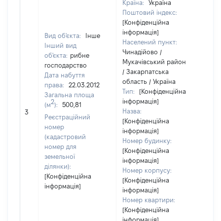
Країна:
Україна
Поштовий індекс:
[Конфіденційна
інформація]
Вид об'єкта:
Інше
Населений пункт:
Інший вид
Чинадійово /
об'єкта:
рибне
Мукачівський район
господарство
/ Закарпатська
Дата набуття
область / Україна
права:
22.03.2012
Тип:
[Конфіденційна
Загальна площа
інформація]
2
(м
):
500,81
Назва:
182
3
Реєстраційний
[Конфіденційна
номер
інформація]
(кадастровий
Номер будинку:
номер для
[Конфіденційна
земельної
інформація]
ділянки):
Номер корпусу:
[Конфіденційна
[Конфіденційна
інформація]
інформація]
Номер квартири:
[Конфіденційна
інформація]