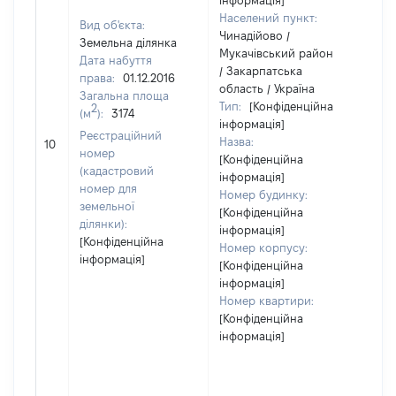
інформація]
Населений пункт:
Вид об'єкта:
Чинадійово /
Земельна ділянка
Мукачівський район
Дата набуття
/ Закарпатська
права:
01.12.2016
область / Україна
Загальна площа
Тип:
[Конфіденційна
2
(м
):
3174
інформація]
Реєстраційний
Назва:
[Не
10
номер
[Конфіденційна
(кадастровий
інформація]
номер для
Номер будинку:
земельної
[Конфіденційна
ділянки):
інформація]
[Конфіденційна
Номер корпусу:
інформація]
[Конфіденційна
інформація]
Номер квартири:
[Конфіденційна
інформація]