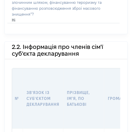
злочинним шляхом, фінансуванню тероризму та
фінансуванню розповсюдження зброї масового
знищення”?
Ні
2.2. Інформація про членів сім'ї
суб'єкта декларування
ЗВ'ЯЗОК ІЗ
ПРІЗВИЩЕ,
№
СУБ'ЄКТОМ
ІМ'Я, ПО
ГРОМАДЯН
ДЕКЛАРУВАННЯ
БАТЬКОВІ