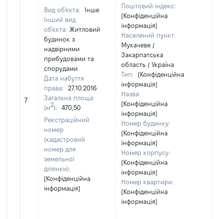
Поштовий індекс:
Вид об'єкта:
Інше
[Конфіденційна
Інший вид
інформація]
об'єкта:
Житловий
Населений пункт:
будинок з
Мукачеве /
надвірними
Закарпатська
прибудовами та
область / Україна
спорудами
Тип:
[Конфіденційна
Дата набуття
інформація]
права:
27.10.2016
Назва:
Загальна площа
18
7
[Конфіденційна
2
(м
):
470,50
інформація]
Реєстраційний
Номер будинку:
номер
[Конфіденційна
(кадастровий
інформація]
номер для
Номер корпусу:
земельної
[Конфіденційна
ділянки):
інформація]
[Конфіденційна
Номер квартири:
інформація]
[Конфіденційна
інформація]