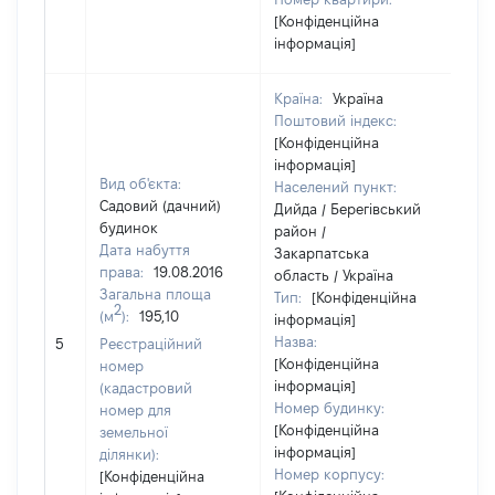
[Конфіденційна
інформація]
Країна:
Україна
Поштовий індекс:
[Конфіденційна
інформація]
Вид об'єкта:
Населений пункт:
Садовий (дачний)
Дийда / Берегівський
будинок
район /
Дата набуття
Закарпатська
права:
19.08.2016
область / Україна
Загальна площа
Тип:
[Конфіденційна
2
(м
):
195,10
інформація]
Назва:
374
5
Реєстраційний
[Конфіденційна
номер
інформація]
(кадастровий
Номер будинку:
номер для
[Конфіденційна
земельної
інформація]
ділянки):
Номер корпусу:
[Конфіденційна