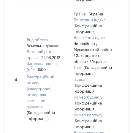
Країна:
Україна
Поштовий індекс:
[Конфіденційна
інформація]
Населений пункт:
Вид об'єкта:
Чинадійово /
Земельна ділянка
Мукачівський район
Дата набуття
/ Закарпатська
права:
22.03.2012
область / Україна
Загальна площа
Тип:
[Конфіденційна
2
(м
):
1500
інформація]
Реєстраційний
Назва:
475
4
номер
[Конфіденційна
(кадастровий
інформація]
номер для
Номер будинку:
земельної
[Конфіденційна
ділянки):
інформація]
[Конфіденційна
Номер корпусу:
інформація]
[Конфіденційна
інформація]
Номер квартири: