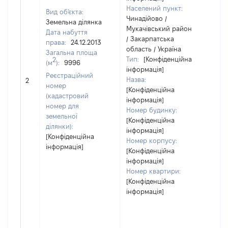
Населений пункт:
Вид об'єкта:
Чинадійово /
Земельна ділянка
Мукачівський район
Дата набуття
/ Закарпатська
права:
24.12.2013
область / Україна
Загальна площа
Тип:
[Конфіденційна
2
(м
):
9996
інформація]
Реєстраційний
Назва:
33
2
номер
[Конфіденційна
(кадастровий
інформація]
номер для
Номер будинку:
земельної
[Конфіденційна
ділянки):
інформація]
[Конфіденційна
Номер корпусу:
інформація]
[Конфіденційна
інформація]
Номер квартири:
[Конфіденційна
інформація]