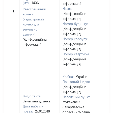
2
(м
):
1406
інформація]
Назва:
Реєстраційний
74
8
[Конфіденційна
номер
інформація]
(кадастровий
Номер будинку:
номер для
[Конфіденційна
земельної
інформація]
ділянки):
Номер корпусу:
[Конфіденційна
[Конфіденційна
інформація]
інформація]
Номер квартири:
[Конфіденційна
інформація]
Країна:
Україна
Поштовий індекс:
[Конфіденційна
інформація]
Вид об'єкта:
Населений пункт:
Земельна ділянка
Мукачеве /
Дата набуття
Закарпатська
права:
27.10.2016
область / Україна