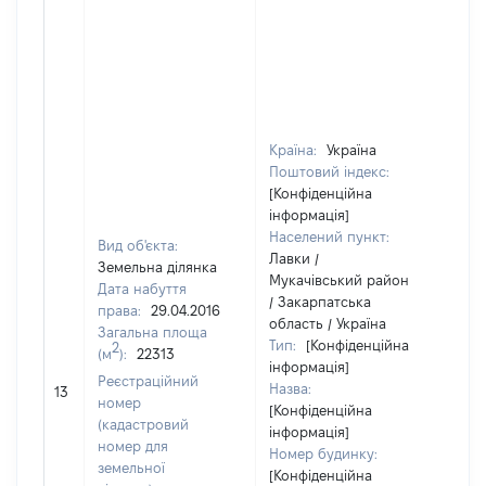
Країна:
Україна
Поштовий індекс:
[Конфіденційна
інформація]
Населений пункт:
Вид об'єкта:
Лавки /
Земельна ділянка
Мукачівський район
Дата набуття
/ Закарпатська
права:
29.04.2016
область / Україна
Загальна площа
Тип:
[Конфіденційна
2
(м
):
22313
інформація]
Реєстраційний
Назва:
108
13
номер
[Конфіденційна
(кадастровий
інформація]
номер для
Номер будинку:
земельної
[Конфіденційна