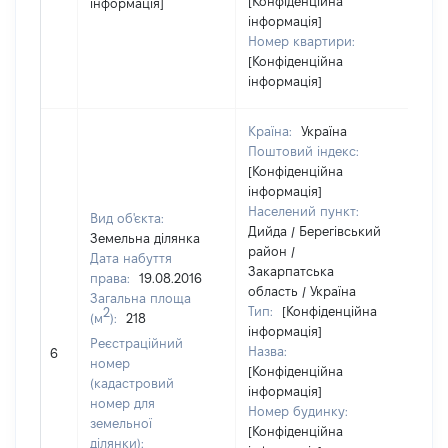
[Конфіденційна
інформація]
інформація]
Номер квартири:
[Конфіденційна
інформація]
Країна:
Україна
Поштовий індекс:
[Конфіденційна
інформація]
Населений пункт:
Вид об'єкта:
Дийда / Берегівський
Земельна ділянка
район /
Дата набуття
Закарпатська
права:
19.08.2016
область / Україна
Загальна площа
Тип:
[Конфіденційна
2
(м
):
218
інформація]
Реєстраційний
Назва:
124
6
номер
[Конфіденційна
(кадастровий
інформація]
номер для
Номер будинку:
земельної
[Конфіденційна
ділянки):