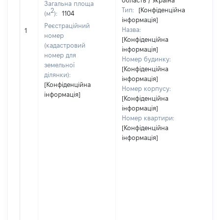
область / Україна
Загальна площа
Тип:
[Конфіденційна
2
(м
):
1104
інформація]
Реєстраційний
Назва:
33
1
номер
[Конфіденційна
(кадастровий
інформація]
номер для
Номер будинку:
земельної
[Конфіденційна
ділянки):
інформація]
[Конфіденційна
Номер корпусу:
інформація]
[Конфіденційна
інформація]
Номер квартири:
[Конфіденційна
інформація]