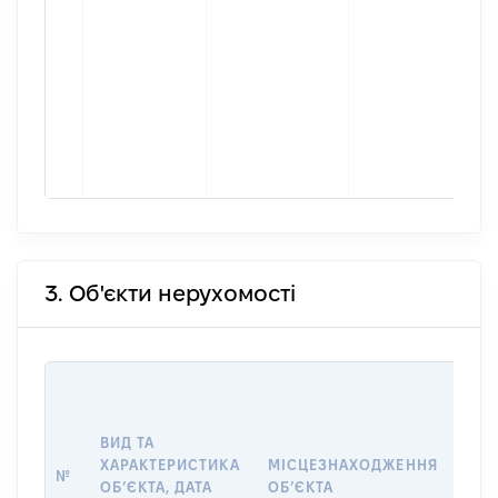
3. Об'єкти нерухомості
ВАР
ДАТ
НАБ
ВИД ТА
ПРА
ХАРАКТЕРИСТИКА
МІСЦЕЗНАХОДЖЕННЯ
№
ЗА
ОБʼЄКТА, ДАТА
ОБʼЄКТА