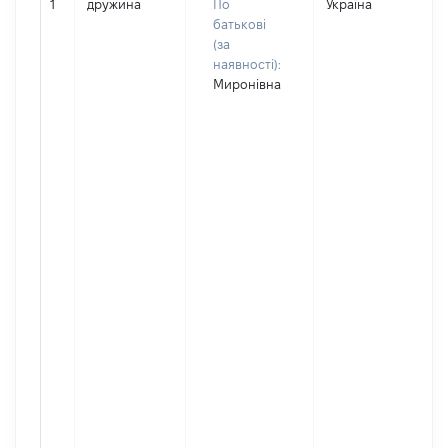
1
дружина
По
Україна
батькові
(за
наявності):
Миронівна