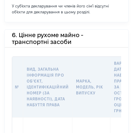
У суб'єкта декларування чи членів його сім'ї відсутні
об'єкти для декларування в цьому розділі.
6. Цінне рухоме майно -
транспортні засоби
ВАРТІСТ
ВИД, ЗАГАЛЬНА
ДАТУ
ІНФОРМАЦІЯ ПРО
НАБУТТЯ
ОБʼЄКТ,
МАРКА,
ПРАВА А
№
ІДЕНТИФІКАЦІЙНИЙ
МОДЕЛЬ, РІК
ЗА
НОМЕР (ЗА
ВИПУСКУ
ОСТАНН
НАЯВНОСТІ), ДАТА
ГРОШО
НАБУТТЯ ПРАВА
ОЦІНКОЮ
ГРН