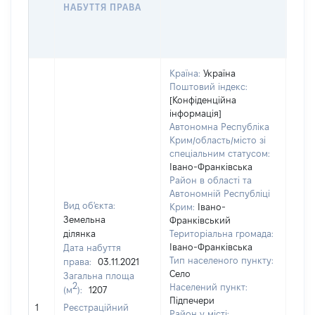
ОС
НАБУТТЯ ПРАВА
ГР
ОЦІ
ГРН
Країна:
Україна
Поштовий індекс:
[Конфіденційна
інформація]
Автономна Республіка
Крим/область/місто зі
спеціальним статусом:
Івано-Франківська
Район в області та
Автономній Республіці
Вид об'єкта:
Крим:
Івано-
Земельна
Франківський
ділянка
Територіальна громада:
Івано-Франківська
Дата набуття
9797
Тип населеного пункту:
права:
03.11.2021
Тип
Село
Загальна площа
варт
2
Населений пункт:
(м
):
1207
обʼє
Підпечери
1
Реєстраційний
варт
Район у місті: