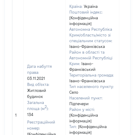
Країна:
Україна
Поштовий індекс:
[Конфіденційна
інформація]
Автономна Республіка
Крим/область/місто зі
спеціальним статусом:
Івано-Франківська
Район в області та
Автономній Республіці
Крим:
Івано-
Дата набуття
Франківський
права:
Територіальна громада:
03.11.2021
Івано-Франківська
Об'єкт
Вид об'єкта:
Тип населеного пункту:
належ
Житловий
Село
суб'єк
будинок
Населений пункт:
декла
Загальна
Підпечери
2
чи чл
площа (м
):
Район у місті:
сім'ї н
134
1
[Конфіденційна
власно
інформація]
Реєстраційний
відпов
Тип:
[Конфіденційна
номер:
Цивіл
інформація]
[Конфіденційна