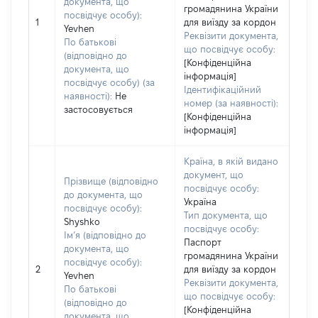
документа, що
громадянина України
посвідчує особу):
1
для виїзду за кордон
Yevhen
Реквізити документа,
По батькові
що посвідчує особу:
(відповідно до
[Конфіденційна
документа, що
інформація]
посвідчує особу) (за
Ідентифікаційний
наявності):
Не
номер (за наявності):
застосовується
[Конфіденційна
інформація]
Країна, в якій видано
документ, що
Прізвище (відповідно
посвідчує особу:
до документа, що
Україна
посвідчує особу):
Тип документа, що
Shyshko
посвідчує особу:
Ім’я (відповідно до
Паспорт
документа, що
громадянина України
посвідчує особу):
2
для виїзду за кордон
Yevhen
Реквізити документа,
По батькові
що посвідчує особу:
(відповідно до
[Конфіденційна
документа, що