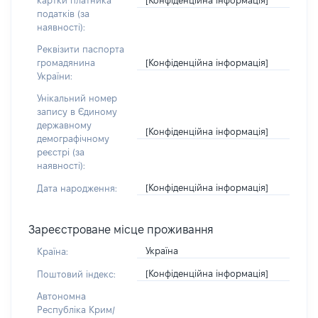
картки платника
податків (за
наявності):
Реквізити паспорта
[Конфіденційна інформація]
громадянина
України:
Унікальний номер
запису в Єдиному
державному
[Конфіденційна інформація]
демографічному
реєстрі (за
наявності):
[Конфіденційна інформація]
Дата народження:
Зареєстроване місце проживання
Україна
Країна:
[Конфіденційна інформація]
Поштовий індекс:
Автономна
Республіка Крим/