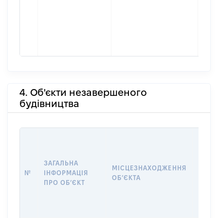
4. Об'єкти незавершеного
будівництва
ЗАГАЛЬНА
ПІДС
МІСЦЕЗНАХОДЖЕННЯ
№
ІНФОРМАЦІЯ
ДЕКЛ
ОБʼЄКТА
ПРО ОБʼЄКТ
ОБʼЄ