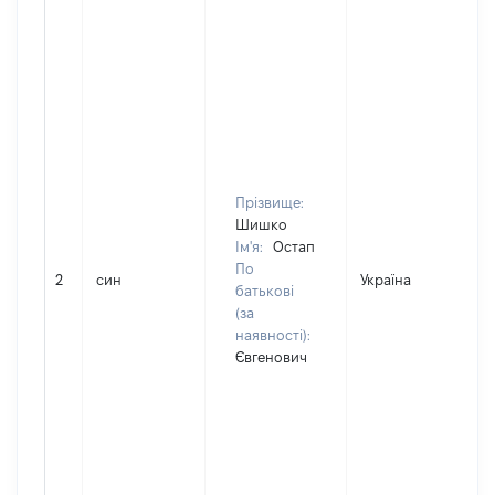
Прізвище:
Шишко
Ім'я:
Остап
По
2
син
Україна
батькові
(за
наявності):
Євгенович