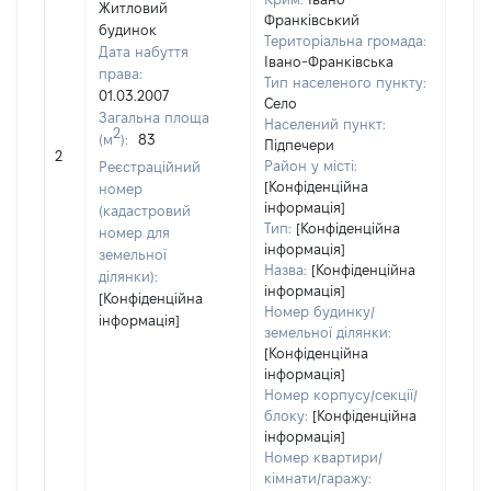
Житловий
Франківський
будинок
Територіальна громада:
Дата набуття
Івано-Франківська
права:
Тип населеного пункту:
01.03.2007
Село
Загальна площа
Населений пункт:
2
(м
):
83
Підпечери
[Не 
2
Район у місті:
Реєстраційний
[Конфіденційна
номер
інформація]
(кадастровий
Тип:
[Конфіденційна
номер для
інформація]
земельної
Назва:
[Конфіденційна
ділянки):
інформація]
[Конфіденційна
Номер будинку/
інформація]
земельної ділянки:
[Конфіденційна
інформація]
Номер корпусу/секції/
блоку:
[Конфіденційна
інформація]
Номер квартири/
кімнати/гаражу: