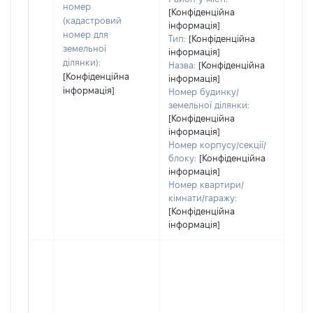
номер
ост
[Конфіденційна
(кадастровий
інформація]
гро
номер для
Тип:
[Конфіденційна
оці
земельної
інформація]
ділянки):
Назва:
[Конфіденційна
[Конфіденційна
інформація]
інформація]
Номер будинку/
земельної ділянки:
[Конфіденційна
інформація]
Номер корпусу/секції/
блоку:
[Конфіденційна
інформація]
Номер квартири/
кімнати/гаражу:
[Конфіденційна
інформація]