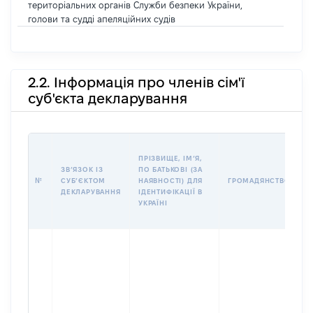
територіальних органів Служби безпеки України,
голови та судді апеляційних судів
2.2. Інформація про членів сім'ї
суб'єкта декларування
П
ПРІЗВИЩЕ, ІМʼЯ,
Б
ЗВʼЯЗОК ІЗ
ПО БАТЬКОВІ (ЗА
І
№
СУБʼЄКТОМ
НАЯВНОСТІ) ДЛЯ
ГРОМАДЯНСТВО
М
ДЕКЛАРУВАННЯ
ІДЕНТИФІКАЦІЇ В
УКРАЇНІ