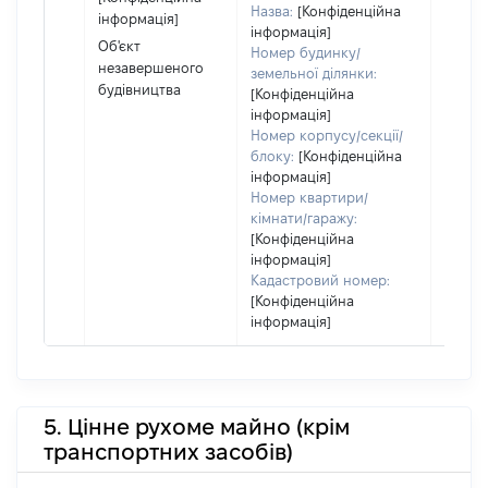
кодек
Назва:
[Конфіденційна
інформація]
Україн
інформація]
Об'єкт
Номер будинку/
незавершеного
земельної ділянки:
будівництва
[Конфіденційна
інформація]
Номер корпусу/секції/
блоку:
[Конфіденційна
інформація]
Номер квартири/
кімнати/гаражу:
[Конфіденційна
інформація]
Кадастровий номер:
[Конфіденційна
інформація]
5. Цінне рухоме майно (крім
транспортних засобів)