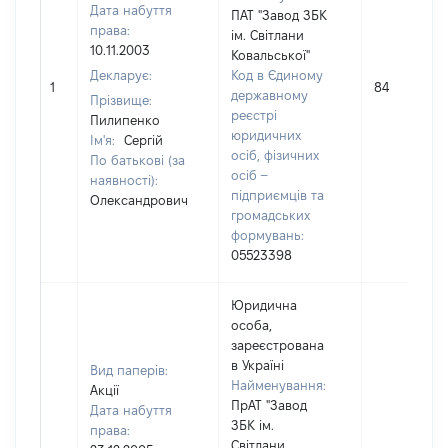
Дата набуття
ПАТ "Завод ЗБК
права:
ім. Світлани
10.11.2003
Ковальської"
Декларує:
Код в Єдиному
1
84
державному
Прізвище:
реєстрі
Пилипенко
юридичних
Ім'я:
Сергій
осіб, фізичних
По батькові (за
осіб –
наявності):
підприємців та
Олександрович
громадських
формувань:
05523398
Юридична
особа,
зареєстрована
в Україні
Вид паперів:
Найменування:
Акції
ПрАТ "Завод
Дата набуття
ЗБК ім.
права:
Світлани