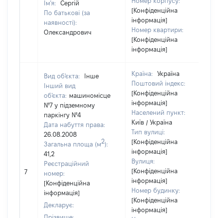
Номер корпусу:
Ім'я:
Сергій
[Конфіденційна
По батькові (за
інформація]
наявності):
Номер квартири:
Олександрович
[Конфіденційна
інформація]
Країна:
Україна
Вид об'єкта:
Інше
Поштовий індекс:
Інший вид
[Конфіденційна
об'єкта:
машиномісце
інформація]
№7 у підземному
Населений пункт:
паркінгу №4
Київ / Україна
Дата набуття права:
Тип вулиці:
26.08.2008
2
[Конфіденційна
Загальна площа (м
):
інформація]
41,2
Вулиця:
Реєстраційний
[Конфіденційна
7
номер:
інформація]
[Конфіденційна
Номер будинку:
інформація]
[Конфіденційна
Декларує:
інформація]
Прізвище: