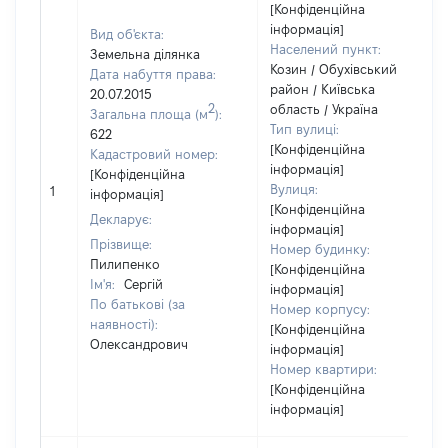
[Конфіденційна
інформація]
Вид об'єкта:
Населений пункт:
Земельна ділянка
Козин / Обухівський
Дата набуття права:
район / Київська
20.07.2015
2
область / Україна
Загальна площа (м
):
Тип вулиці:
622
[Конфіденційна
Кадастровий номер:
інформація]
[Конфіденційна
Вулиця:
1
інформація]
[Конфіденційна
Декларує:
інформація]
Прізвище:
Номер будинку:
Пилипенко
[Конфіденційна
Ім'я:
Сергій
інформація]
По батькові (за
Номер корпусу:
наявності):
[Конфіденційна
Олександрович
інформація]
Номер квартири:
[Конфіденційна
інформація]