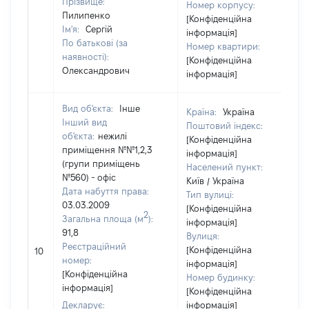
Прізвище:
Номер корпусу:
Пилипенко
[Конфіденційна
Ім'я:
Сергій
інформація]
По батькові (за
Номер квартири:
наявності):
[Конфіденційна
Олександрович
інформація]
Вид об'єкта:
Інше
Країна:
Україна
Інший вид
Поштовий індекс:
об'єкта:
нежилі
[Конфіденційна
приміщення №№1,2,3
інформація]
(групи приміщень
Населений пункт:
№560) - офіс
Київ / Україна
Дата набуття права:
Тип вулиці:
03.03.2009
[Конфіденційна
2
Загальна площа (м
):
інформація]
91,8
Вулиця:
Реєстраційний
[Конфіденційна
10
номер:
інформація]
[Конфіденційна
Номер будинку:
інформація]
[Конфіденційна
Декларує:
інформація]