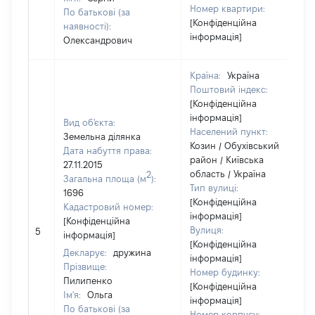
Номер квартири:
По батькові (за
[Конфіденційна
наявності):
інформація]
Олександрович
Країна:
Україна
Поштовий індекс:
[Конфіденційна
інформація]
Вид об'єкта:
Населений пункт:
Земельна ділянка
Козин / Обухівський
Дата набуття права:
район / Київська
27.11.2015
область / Україна
2
Загальна площа (м
):
Тип вулиці:
1696
[Конфіденційна
Кадастровий номер:
інформація]
[Конфіденційна
Вулиця:
5
інформація]
[Конфіденційна
Декларує:
дружина
інформація]
Прізвище:
Номер будинку:
Пилипенко
[Конфіденційна
Ім'я:
Ольга
інформація]
По батькові (за
Номер корпусу: