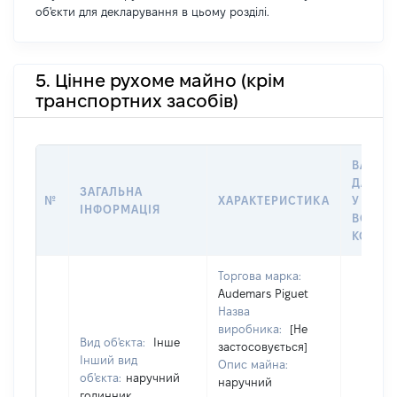
об'єкти для декларування в цьому розділі.
5. Цінне рухоме майно (крім
транспортних засобів)
ВАРТІС
ДАТУ Н
ЗАГАЛЬНА
№
ХАРАКТЕРИСТИКА
У ВЛАС
ІНФОРМАЦІЯ
ВОЛОД
КОРИС
Торгова марка:
Audemars Piguet
Назва
виробника:
[Не
Вид об'єкта:
Інше
застосовується]
Інший вид
Опис майна:
об'єкта:
наручний
наручний
годинник