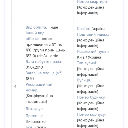
Номер квартири:
[Конфіденційна
інформація]
Вид об'єкта:
Інше
Країна:
Україна
Інший вид
Поштовий індекс:
об'єкта:
нежилі
[Конфіденційна
приміщення з №1 по
інформація]
№6 (групи приміщень
Населений пункт:
№210) (літ.А) - офіс
Київ / Україна
Дата набуття права:
Тип вулиці:
01.07.2010
[Конфіденційна
2
Загальна площа (м
):
інформація]
189,7
Вулиця:
Реєстраційний
[Конфіденційна
4
номер:
інформація]
[Конфіденційна
Номер будинку:
інформація]
[Конфіденційна
Декларує:
інформація]
Номер корпусу:
Прізвище:
[Конфіденційна
Пилипенко
інформація]
Ім'я:
Сергій