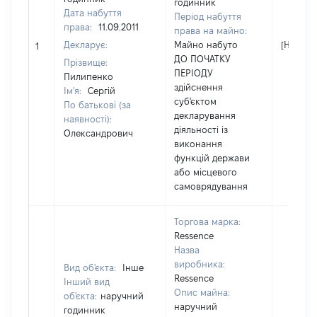
годинник
Дата набуття
Період набуття
права:
11.09.2011
права на майно:
Декларує:
Майно набуто
[Не відо
1
ДО ПОЧАТКУ
Прізвище:
ПЕРІОДУ
Пилипенко
здійснення
Ім'я:
Сергій
суб'єктом
По батькові (за
декларування
наявності):
діяльності із
Олександрович
виконання
функцій держави
або місцевого
самоврядування
Торгова марка:
Ressence
Назва
виробника:
Вид об'єкта:
Інше
Ressence
Інший вид
Опис майна:
об'єкта:
наручний
наручний
годинник