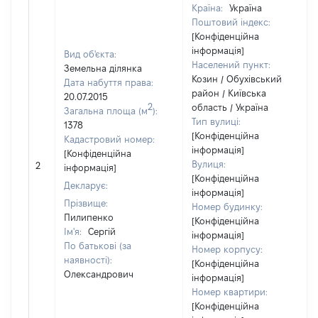
Країна:
Україна
Поштовий індекс:
[Конфіденційна
інформація]
Вид об'єкта:
Населений пункт:
Земельна ділянка
Козин / Обухівський
Дата набуття права:
район / Київська
20.07.2015
2
область / Україна
Загальна площа (м
):
Тип вулиці:
1378
[Конфіденційна
Кадастровий номер:
інформація]
[Конфіденційна
Вулиця:
2
інформація]
[Конфіденційна
Декларує:
інформація]
Прізвище:
Номер будинку:
Пилипенко
[Конфіденційна
Ім'я:
Сергій
інформація]
По батькові (за
Номер корпусу:
наявності):
[Конфіденційна
Олександрович
інформація]
Номер квартири:
[Конфіденційна