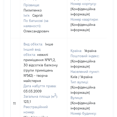
Номер корпусу:
Прізвище:
[Конфіденційна
Пилипенко
інформація]
Ім'я:
Сергій
Номер квартири:
По батькові (за
[Конфіденційна
наявності):
інформація]
Олександрович
Вид об'єкта:
Інше
Інший вид
Країна:
Україна
об'єкта:
нежилі
Поштовий індекс:
приміщення №№1,2,
[Конфіденційна
30 відсотків балкону
інформація]
(групи приміщень
Населений пункт:
№542) - творча
Київ / Україна
майстерня
Тип вулиці:
Дата набуття права:
[Конфіденційна
03.03.2009
інформація]
2
Загальна площа (м
):
Вулиця:
123,1
[Конфіденційна
11
Реєстраційний
інформація]
номер:
Номер будинку: