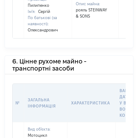
Опис майна:
Пилипенко
рояль STEINWAY
Ім'я:
Сергій
& SONS
По батькові (за
наявності):
Олександрович
6. Цінне рухоме майно -
транспортні засоби
ВАРТІСТ
ДАТУ НА
ЗАГАЛЬНА
№
ХАРАКТЕРИСТИКА
У ВЛАСН
ІНФОРМАЦІЯ
ВОЛОДІ
КОРИСТ
Вид об'єкта:
Мотоцикл