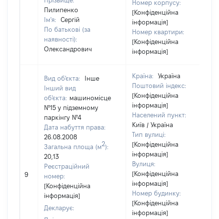
Прізвище:
Номер корпусу:
Пилипенко
[Конфіденційна
Ім'я:
Сергій
інформація]
По батькові (за
Номер квартири:
наявності):
[Конфіденційна
Олександрович
інформація]
Країна:
Україна
Вид об'єкта:
Інше
Поштовий індекс:
Інший вид
[Конфіденційна
об'єкта:
машиномісце
інформація]
№15 у підземному
Населений пункт:
паркінгу №4
Київ / Україна
Дата набуття права:
Тип вулиці:
26.08.2008
2
[Конфіденційна
Загальна площа (м
):
інформація]
20,13
Вулиця:
Реєстраційний
[Конфіденційна
9
номер:
інформація]
[Конфіденційна
Номер будинку:
інформація]
[Конфіденційна
Декларує:
інформація]