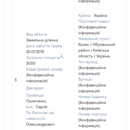
інформація]
Країна:
Україна
Поштовий індекс:
[Конфіденційна
інформація]
Вид об'єкта:
Населений пункт:
Земельна ділянка
Козин / Обухівський
Дата набуття права:
район / Київська
20.07.2015
2
область / Україна
Загальна площа (м
):
Тип вулиці:
3000
[Конфіденційна
Кадастровий номер:
інформація]
[Конфіденційна
Вулиця:
3
інформація]
[Конфіденційна
Декларує:
інформація]
Прізвище:
Номер будинку:
Пилипенко
[Конфіденційна
Ім'я:
Сергій
інформація]
По батькові (за
Номер корпусу:
наявності):
[Конфіденційна
Олександрович
інформація]