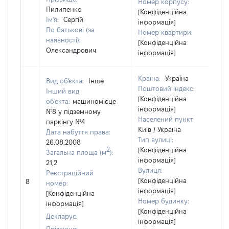
Номер корпусу:
Пилипенко
[Конфіденційна
Ім'я:
Сергій
інформація]
По батькові (за
Номер квартири:
наявності):
[Конфіденційна
Олександрович
інформація]
Країна:
Україна
Вид об'єкта:
Інше
Поштовий індекс:
Інший вид
[Конфіденційна
об'єкта:
машиномісце
інформація]
№8 у підземному
Населений пункт:
паркінгу №4
Київ / Україна
Дата набуття права:
Тип вулиці:
26.08.2008
2
[Конфіденційна
Загальна площа (м
):
інформація]
21,2
Вулиця:
Реєстраційний
[Конфіденційна
8
номер:
інформація]
[Конфіденційна
Номер будинку:
інформація]
[Конфіденційна
Декларує:
інформація]