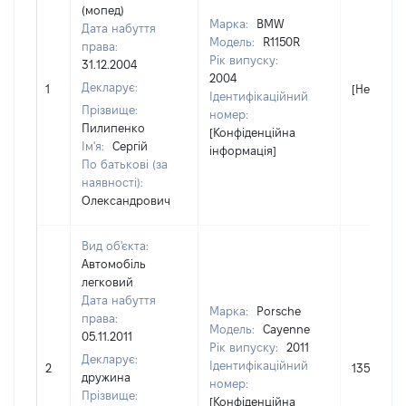
(мопед)
Марка:
BMW
Дата набуття
Модель:
R1150R
права:
Рік випуску:
31.12.2004
2004
Декларує:
1
[Не відом
Ідентифікаційний
Прізвище:
номер:
Пилипенко
[Конфіденційна
Ім'я:
Сергій
інформація]
По батькові (за
наявності):
Олександрович
Вид об'єкта:
Автомобіль
легковий
Дата набуття
Марка:
Porsche
права:
Модель:
Cayenne
05.11.2011
Рік випуску:
2011
Декларує:
Ідентифікаційний
2
1358380
дружина
номер:
Прізвище:
[Конфіденційна