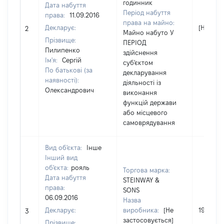
годинник
Дата набуття
Період набуття
права:
11.09.2016
права на майно:
Декларує:
[Не відо
2
Майно набуто У
Прізвище:
ПЕРІОД
Пилипенко
здійснення
Ім'я:
Сергій
суб'єктом
По батькові (за
декларування
наявності):
діяльності із
Олександрович
виконання
функцій держави
або місцевого
самоврядування
Вид об'єкта:
Інше
Інший вид
об'єкта:
рояль
Торгова марка:
Дата набуття
STEINWAY &
права:
SONS
06.09.2016
Назва
Декларує:
виробника:
[Не
190800
3
застосовується]
Прізвище: