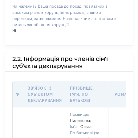
Чи належить Ваша посада до посад, пов'язаних з
високим рівнем корупційних ризиків, згідно з
переліком, затвердженим Національним агентством з
питань запобігання корупції?
Ні
2.2. Інформація про членів сім'ї
суб'єкта декларування
ЗВ'ЯЗОК ІЗ
ПРІЗВИЩЕ,
№
СУБ'ЄКТОМ
ІМ'Я, ПО
ГРОМАДЯН
ДЕКЛАРУВАННЯ
БАТЬКОВІ
Прізвище:
Пилипенко
Ім'я:
Ольга
По батькові (за