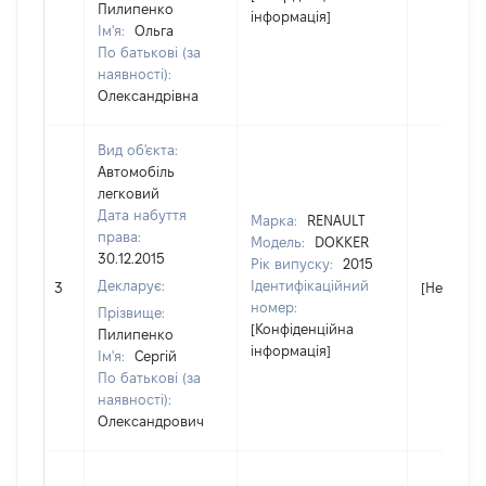
Пилипенко
інформація]
Ім'я:
Ольга
По батькові (за
наявності):
Олександрівна
Вид об'єкта:
Автомобіль
легковий
Дата набуття
Марка:
RENAULT
права:
Модель:
DOKKER
30.12.2015
Рік випуску:
2015
Декларує:
Ідентифікаційний
3
[Не відом
номер:
Прізвище:
[Конфіденційна
Пилипенко
інформація]
Ім'я:
Сергій
По батькові (за
наявності):
Олександрович