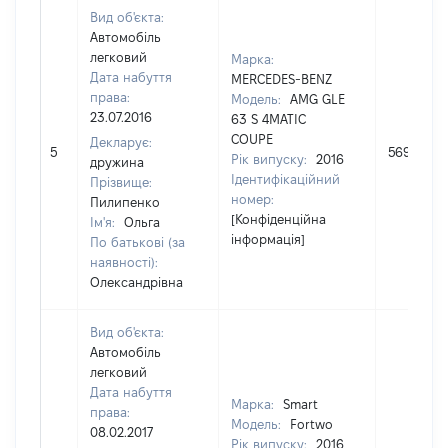
Вид об'єкта:
Автомобіль
легковий
Марка:
Дата набуття
MERCEDES-BENZ
права:
Модель:
AMG GLE
23.07.2016
63 S 4MATIC
COUPE
Декларує:
5
5697500
Рік випуску:
2016
дружина
Ідентифікаційний
Прізвище:
номер:
Пилипенко
[Конфіденційна
Ім'я:
Ольга
інформація]
По батькові (за
наявності):
Олександрівна
Вид об'єкта:
Автомобіль
легковий
Дата набуття
Марка:
Smart
права:
Модель:
Fortwo
08.02.2017
Рік випуску:
2016