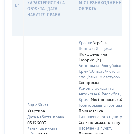
ХАРАКТЕРИСТИКА
МІСЦЕЗНАХОДЖЕННЯ
№
ОБʼЄКТА, ДАТА
ОБʼЄКТА
НАБУТТЯ ПРАВА
Країна:
Україна
Поштовий індекс:
[Конфіденційна
інформація]
Автономна Республіка
Крим/область/місто зі
спеціальним статусом:
Запорізька
Район в області та
Автономній Республіці
Крим:
Мелітопольський
Вид об'єкта:
Територіальна громада:
Квартира
Приазовська
Тип населеного пункту:
Дата набуття права:
Селище міського типу
05.12.2003
Населений пункт:
Загальна площа
в
2
Приазовське