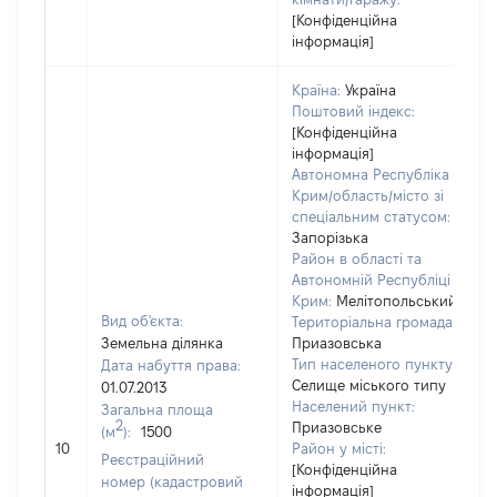
[Конфіденційна
інформація]
Країна:
Україна
Поштовий індекс:
[Конфіденційна
інформація]
Автономна Республіка
Крим/область/місто зі
спеціальним статусом:
Запорізька
Район в області та
Автономній Республіці
Крим:
Мелітопольський
Вид об'єкта:
Територіальна громада:
Земельна ділянка
Приазовська
Тип населеного пункту:
Дата набуття права:
Селище міського типу
01.07.2013
Населений пункт:
Загальна площа
2
Приазовське
(м
):
1500
[
10
Район у місті:
Реєстраційний
[Конфіденційна
номер (кадастровий
інформація]