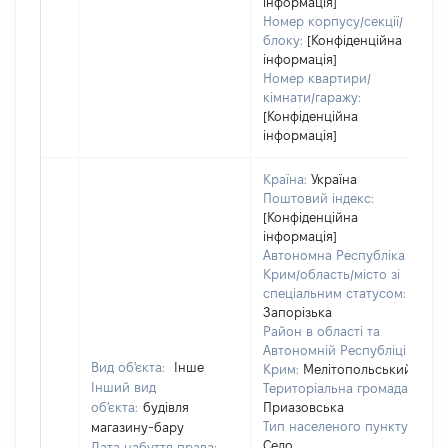
інформація]
Номер корпусу/секції/
блоку:
[Конфіденційна
інформація]
Номер квартири/
кімнати/гаражу:
[Конфіденційна
інформація]
Країна:
Україна
Поштовий індекс:
[Конфіденційна
інформація]
Автономна Республіка
Крим/область/місто зі
спеціальним статусом:
Запорізька
Район в області та
Автономній Республіці
Вид об'єкта:
Інше
Крим:
Мелітопольський
Інший вид
Територіальна громада:
об'єкта:
будівля
Приазовська
Тип населеного пункту:
магазину-бару
Село
Дата набуття права: