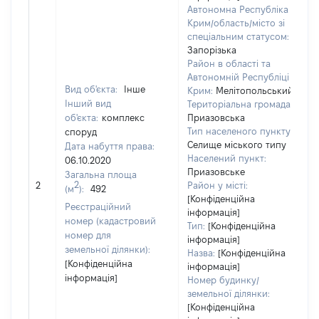
Автономна Республіка
Крим/область/місто зі
спеціальним статусом:
Запорізька
Район в області та
Автономній Республіці
Вид об'єкта:
Інше
Крим:
Мелітопольський
Інший вид
Територіальна громада:
об'єкта:
комплекс
Приазовська
Тип населеного пункту:
споруд
Селище міського типу
Дата набуття права:
Населений пункт:
06.10.2020
в
Приазовське
Загальна площа
о
2
2
Район у місті:
(м
):
492
в
[Конфіденційна
д
Реєстраційний
інформація]
н
номер (кадастровий
Тип:
[Конфіденційна
номер для
інформація]
земельної ділянки):
Назва:
[Конфіденційна
[Конфіденційна
інформація]
інформація]
Номер будинку/
земельної ділянки:
[Конфіденційна