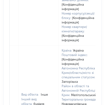
земельної ділянки:
[Конфіденційна
інформація]
Номер корпусу/секції/
блоку:
[Конфіденційна
інформація]
Номер квартири/
кімнати/гаражу:
[Конфіденційна
інформація]
Країна:
Україна
Поштовий індекс:
[Конфіденційна
інформація]
Автономна Республіка
Крим/область/місто зі
спеціальним статусом:
Запорізька
Район в області та
Автономній Республіці
Вид об'єкта:
Інше
Крим:
Мелітопольський
Інший вид
Територіальна громада:
об'єкта:
будівля
Нововасилівська