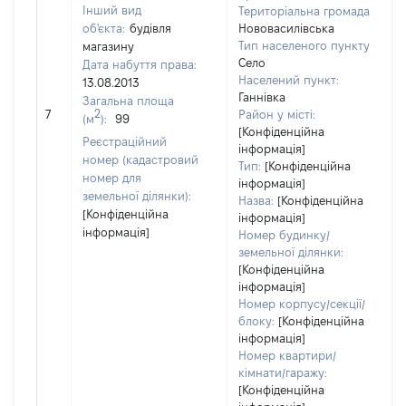
Інший вид
Територіальна громада:
об'єкта:
будівля
Нововасилівська
Тип населеного пункту:
магазину
Село
Дата набуття права:
Населений пункт:
13.08.2013
в
Ганнівка
Загальна площа
о
2
7
Район у місті:
(м
):
99
в
[Конфіденційна
д
Реєстраційний
інформація]
н
номер (кадастровий
Тип:
[Конфіденційна
номер для
інформація]
земельної ділянки):
Назва:
[Конфіденційна
[Конфіденційна
інформація]
інформація]
Номер будинку/
земельної ділянки:
[Конфіденційна
інформація]
Номер корпусу/секції/
блоку:
[Конфіденційна
інформація]
Номер квартири/
кімнати/гаражу:
[Конфіденційна