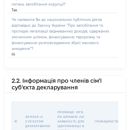
питань запобігання корупції?
Так
Чи належите Ви до національних публічних діячів
відповідно до Закону України “Про запобігання та
протидію легалізації (відмиванню) доходів, одержаних
злочинним шляхом, фінансуванню тероризму та
фінансуванню розповсюдження зброї масового
знищення”?
Ні
2.2. Інформація про членів сім'ї
суб'єкта декларування
П
ПРІЗВИЩЕ, ІМʼЯ,
Б
ЗВʼЯЗОК ІЗ
ПО БАТЬКОВІ (ЗА
І
№
СУБʼЄКТОМ
НАЯВНОСТІ) ДЛЯ
ГРОМАДЯНСТВО
М
ДЕКЛАРУВАННЯ
ІДЕНТИФІКАЦІЇ В