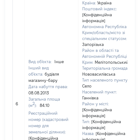
Країна:
Україна
Поштовий індекс:
[Конфіденційна
інформація]
Автономна Республіка
Крим/область/місто зі
спеціальним статусом:
Запорізька
Район в області та
Автономній Республіці
Вид об'єкта:
Інше
Крим:
Мелітопольський
Інший вид
Територіальна громада:
об'єкта:
будівля
Нововасилівська
Тип населеного пункту:
магазину-бару
Село
Дата набуття права:
Населений пункт:
08.08.2013
в
Ганнівка
Загальна площа
о
2
6
Район у місті:
(м
):
84.10
в
[Конфіденційна
д
Реєстраційний
інформація]
н
номер (кадастровий
Тип:
[Конфіденційна
номер для
інформація]
земельної ділянки):
Назва:
[Конфіденційна
[Конфіденційна
інформація]