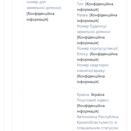
номер для
Тип:
[Конфіденційна
земельної ділянки):
інформація]
[Конфіденційна
Назва:
[Конфіденційна
інформація]
інформація]
Номер будинку/
земельної ділянки:
[Конфіденційна
інформація]
Номер корпусу/секції/
блоку:
[Конфіденційна
інформація]
Номер квартири/
кімнати/гаражу:
[Конфіденційна
інформація]
Країна:
Україна
Поштовий індекс:
[Конфіденційна
інформація]
Автономна Республіка
Крим/область/місто зі
спеціальним статусом: