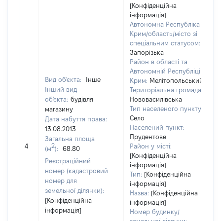
[Конфіденційна
інформація]
Автономна Республіка
Крим/область/місто зі
спеціальним статусом:
Запорізька
Район в області та
Автономній Республіці
Вид об'єкта:
Інше
Крим:
Мелітопольський
Інший вид
Територіальна громада:
об'єкта:
будівля
Нововасилівська
Тип населеного пункту:
магазину
Село
Дата набуття права:
Населений пункт:
13.08.2013
в
Прудентове
Загальна площа
о
2
4
Район у місті:
(м
):
68.80
в
[Конфіденційна
д
Реєстраційний
інформація]
н
номер (кадастровий
Тип:
[Конфіденційна
номер для
інформація]
земельної ділянки):
Назва:
[Конфіденційна
[Конфіденційна
інформація]
інформація]
Номер будинку/