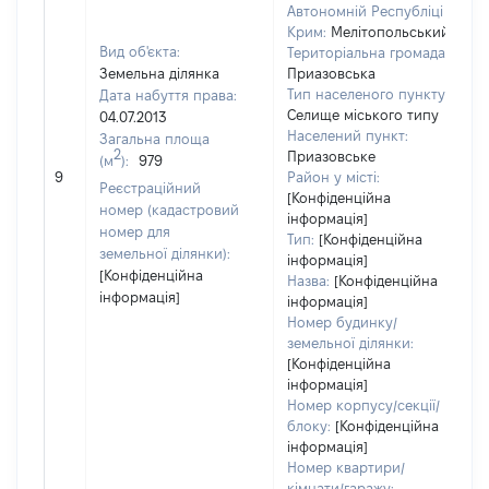
Автономній Республіці
Крим:
Мелітопольський
Вид об'єкта:
Територіальна громада:
Земельна ділянка
Приазовська
Тип населеного пункту:
Дата набуття права:
Селище міського типу
04.07.2013
Населений пункт:
Загальна площа
в
2
Приазовське
(м
):
979
о
9
Район у місті:
в
Реєстраційний
[Конфіденційна
д
номер (кадастровий
інформація]
н
номер для
Тип:
[Конфіденційна
земельної ділянки):
інформація]
[Конфіденційна
Назва:
[Конфіденційна
інформація]
інформація]
Номер будинку/
земельної ділянки:
[Конфіденційна
інформація]
Номер корпусу/секції/
блоку:
[Конфіденційна
інформація]
Номер квартири/
кімнати/гаражу: