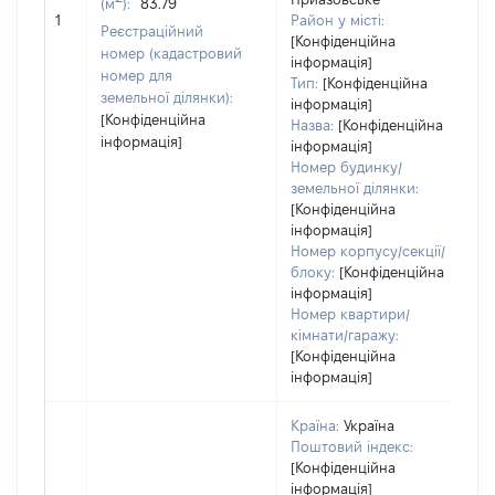
(м
):
83.79
о
1
Район у місті:
в
Реєстраційний
[Конфіденційна
д
номер (кадастровий
інформація]
н
номер для
Тип:
[Конфіденційна
земельної ділянки):
інформація]
[Конфіденційна
Назва:
[Конфіденційна
інформація]
інформація]
Номер будинку/
земельної ділянки:
[Конфіденційна
інформація]
Номер корпусу/секції/
блоку:
[Конфіденційна
інформація]
Номер квартири/
кімнати/гаражу:
[Конфіденційна
інформація]
Країна:
Україна
Поштовий індекс:
[Конфіденційна
інформація]