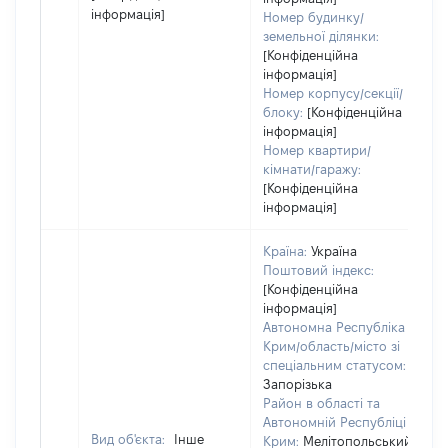
інформація]
Номер будинку/
земельної ділянки:
[Конфіденційна
інформація]
Номер корпусу/секції/
блоку:
[Конфіденційна
інформація]
Номер квартири/
кімнати/гаражу:
[Конфіденційна
інформація]
Країна:
Україна
Поштовий індекс:
[Конфіденційна
інформація]
Автономна Республіка
Крим/область/місто зі
спеціальним статусом:
Запорізька
Район в області та
Автономній Республіці
Вид об'єкта:
Інше
Крим:
Мелітопольський