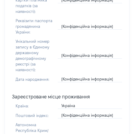
картки платника
податків (за
наявності):
Реквізити паспорта
[Конфіденційна інформація]
громадянина
України:
Унікальний номер
запису в Єдиному
державному
[Конфіденційна інформація]
демографічному
реєстрі (за
наявності):
[Конфіденційна інформація]
Дата народження:
Зареєстроване місце проживання
Україна
Країна:
[Конфіденційна інформація]
Поштовий індекс:
Автономна
Республіка Крим/