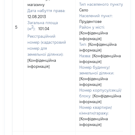
Тип населеного пункту:
магазину
Село
Дата набуття права:
Населений пункт:
12.08.2013
в
Прудентове
Загальна площа
о
2
5
Район у місті:
(м
):
101.04
в
[Конфіденційна
д
Реєстраційний
інформація]
н
номер (кадастровий
Тип:
[Конфіденційна
номер для
інформація]
земельної ділянки):
Назва:
[Конфіденційна
[Конфіденційна
інформація]
інформація]
Номер будинку/
земельної ділянки:
[Конфіденційна
інформація]
Номер корпусу/секції/
блоку:
[Конфіденційна
інформація]
Номер квартири/
кімнати/гаражу:
[Конфіденційна
інформація]