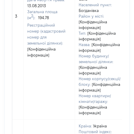
Населений пункт:
13.08.2013
в
Богданівка
Загальна площа
о
2
3
Район у місті:
(м
):
194.78
в
[Конфіденційна
д
Реєстраційний
інформація]
н
номер (кадастровий
Тип:
[Конфіденційна
номер для
інформація]
земельної ділянки):
Назва:
[Конфіденційна
[Конфіденційна
інформація]
інформація]
Номер будинку/
земельної ділянки:
[Конфіденційна
інформація]
Номер корпусу/секції/
блоку:
[Конфіденційна
інформація]
Номер квартири/
кімнати/гаражу:
[Конфіденційна
інформація]
Країна:
Україна
Поштовий індекс: