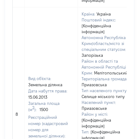
інформація]
Країна:
Україна
Поштовий індекс:
[Конфіденційна
інформація]
Автономна Республіка
Крим/область/місто зі
спеціальним статусом:
Запорізька
Район в області та
Автономній Республіці
Крим:
Мелітопольський
Вид об'єкта:
Територіальна громада:
Земельна ділянка
Приазовська
Тип населеного пункту:
Дата набуття права:
Селище міського типу
15.06.2013
Населений пункт:
Загальна площа
в
2
Приазовське
(м
):
1500
о
8
Район у місті:
в
Реєстраційний
[Конфіденційна
д
номер (кадастровий
інформація]
н
номер для
Тип:
[Конфіденційна
земельної ділянки):
інформація]