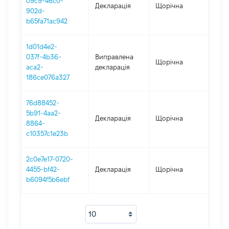
09c9-46c0-
Декларація
Щорічна
202
902d-
b65fa71ac942
1d01d4e2-
037f-4b36-
Виправлена
Щорічна
202
aca2-
декларація
186ce076a327
76d88452-
5b91-4aa2-
Декларація
Щорічна
202
8864-
c10357c1e23b
2c0e7e17-0720-
4455-bf42-
Декларація
Щорічна
201
b6094f5b6ebf