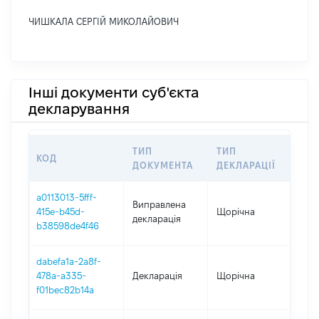
ЧИШКАЛА СЕРГІЙ МИКОЛАЙОВИЧ
Інші документи суб'єкта
декларування
ТИП
ТИП
КОД
ПЕ
ДОКУМЕНТА
ДЕКЛАРАЦІЇ
a0113013-5fff-
Виправлена
415e-b45d-
Щорічна
202
декларація
b38598de4f46
dabefa1a-2a8f-
478a-a335-
Декларація
Щорічна
202
f01bec82b14a