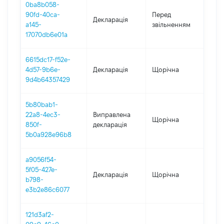
0ba8b058-
01.
90fd-40ca-
Перед
Декларація
-
a145-
звільненням
06.
17070db6e01a
6615dc17-f52e-
4d57-9b6e-
Декларація
Щорічна
202
9d4b64357429
5b80bab1-
22a8-4ec3-
Виправлена
Щорічна
202
850f-
декларація
5b0a928e96b8
a9056f54-
5f05-427e-
Декларація
Щорічна
202
b798-
e3b2e86c6077
121d3af2-