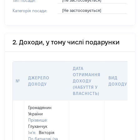
[Не застосовується]
Тип посади:
[Не застосовується]
Категорія посади:
2. Доходи, у тому числі подарунки
ДАТА
ОТРИМАННЯ
ДЖЕРЕЛО
ВИД
№
ДОХОДУ
ДОХОДУ
ДОХОДУ
(НАБУТТЯ У
ВЛАСНІСТЬ)
Громадянин
України
Прізвище:
Глуханчук
Ім'я:
Вікторія
По батькові (за