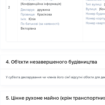
[Конфіденційна інформація]
Тип вулиці:
2
Вулиця:
[Ко
Декларує:
дружина
Номер будин
Прізвище:
Красікова
Номер корпу
Ім'я:
Юлія
Номер кварт
По батькові (за наявності):
Вікторівна
4. Об'єкти незавершеного будівництва
У суб'єкта декларування чи членів його сім'ї відсутні об'єкти для д
5. Цінне рухоме майно (крім транспортних