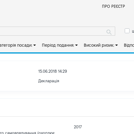
Й
ПРО РЕЄСТР
ш
атегорія посади:
Період подання:
Високий ризик:
Відп
15.06.2018 14:29
Декларація
2017
ого самоврядування (охоплює