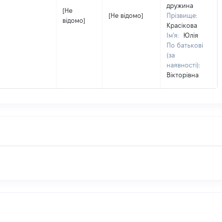
дружина
[Не
[Не відомо]
Прізвище:
відомо]
Красікова
Ім'я:
Юлія
По батькові
(за
наявності):
Вікторівна