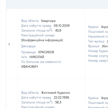
Вид об'єкта:
Квартира
Дата набуття права:
09.10.2009
Країна:
Укра
2
Загальна площа (м
):
45,8
Поштовий ін
Реєстраційний номер:
Населений п
[Конфіденційна інформація]
Тип вулиці:
1
Декларує:
Вулиця:
[Ко
Номер будин
Прізвище:
КРАСИКОВ
Номер корпу
Ім'я:
НИКОЛАЙ
Номер кварт
По батькові (за наявності):
ИВАНОВИЧ
Вид об'єкта:
Житловий будинок
Дата набуття права:
22.02.1996
Країна:
Укра
2
Загальна площа (м
):
58,3
Поштовий ін
Реєстраційний номер:
Населений п