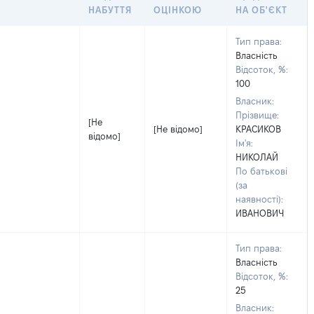
НАБУТТЯ
ОЦІНКОЮ
НА ОБ'ЄКТ
Тип права:
Власність
Відсоток, %:
100
Власник:
Прізвище:
[Не
[Не відомо]
КРАСИКОВ
відомо]
Ім'я:
НИКОЛАЙ
По батькові
(за
наявності):
ИВАНОВИЧ
Тип права:
Власність
Відсоток, %:
25
Власник: