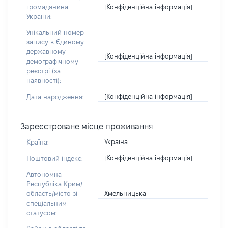
[Конфіденційна інформація]
громадянина
України:
Унікальний номер
запису в Єдиному
державному
[Конфіденційна інформація]
демографічному
реєстрі (за
наявності):
[Конфіденційна інформація]
Дата народження:
Зареєстроване місце проживання
Україна
Країна:
[Конфіденційна інформація]
Поштовий індекс:
Автономна
Республіка Крим/
Хмельницька
область/місто зі
спеціальним
статусом: