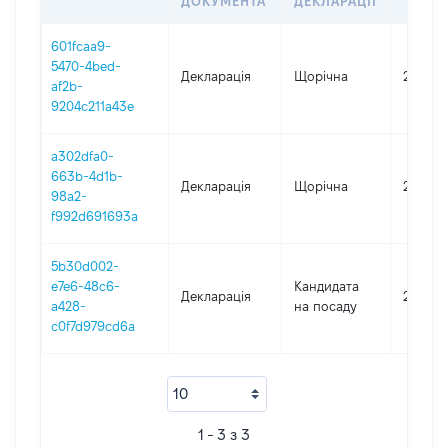
ДОКУМЕНТА
ДЕКЛАРАЦІЇ
601fcaa9-
5470-4bed-
Декларація
Щорічна
2025
af2b-
9204c211a43e
a302dfa0-
663b-4d1b-
Декларація
Щорічна
2024
98a2-
f992d691693a
5b30d002-
e7e6-48c6-
Кандидата
Декларація
2023
a428-
на посаду
c0f7d979cd6a
1 - 3 з 3