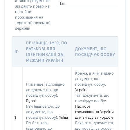
а також документи,
Так
які дають право на
постійне
проживання на
території іноземної
держави
ПРІЗВИЩЕ, ІМ’Я, ПО
БАТЬКОВІ ДЛЯ
ДОКУМЕНТ, ЩО
№
ІДЕНТИФІКАЦІЇ ЗА
ПОСВІДЧУЄ ОСОБУ
МЕЖАМИ УКРАЇНИ
Країна, в якій видано
документ, що
Прізвище (відповідно
посвідчує особу:
до документа, що
Україна
посвідчує особу):
Тип документа, що
Rybak
посвідчує особу:
Ім’я (відповідно до
Паспорт
документа, що
громадянина України
1
посвідчує особу):
Yuliia
для виїзду за кордон
По батькові
Реквізити документа,
(відповідно до
що посвідчує особу: