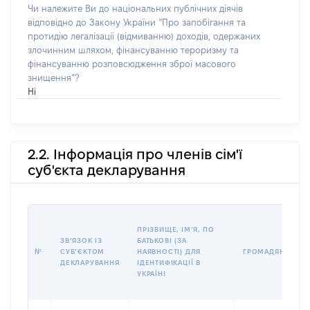
Чи належите Ви до національних публічних діячів
відповідно до Закону України “Про запобігання та
протидію легалізації (відмиванню) доходів, одержаних
злочинним шляхом, фінансуванню тероризму та
фінансуванню розповсюдження зброї масового
знищення”?
Ні
2.2. Інформація про членів сім'ї
суб'єкта декларування
ПРІЗВИЩЕ, ІМʼЯ, ПО
ЗВʼЯЗОК ІЗ
БАТЬКОВІ (ЗА
№
СУБʼЄКТОМ
НАЯВНОСТІ) ДЛЯ
ГРОМАДЯНСТВО
ДЕКЛАРУВАННЯ
ІДЕНТИФІКАЦІЇ В
УКРАЇНІ