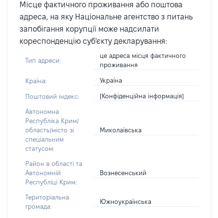
Місце фактичного проживання або поштова
адреса, на яку Національне агентство з питань
запобігання корупції може надсилати
кореспонденцію суб'єкту декларування:
це адреса місця фактичного
Тип адреси:
проживання
Україна
Країна:
[Конфіденційна інформація]
Поштовий індекс:
Автономна
Республіка Крим/
Миколаївська
область/місто зі
спеціальним
статусом:
Район в області та
Вознесенський
Автономній
Республіці Крим:
Територіальна
Южноукраїнська
громада: