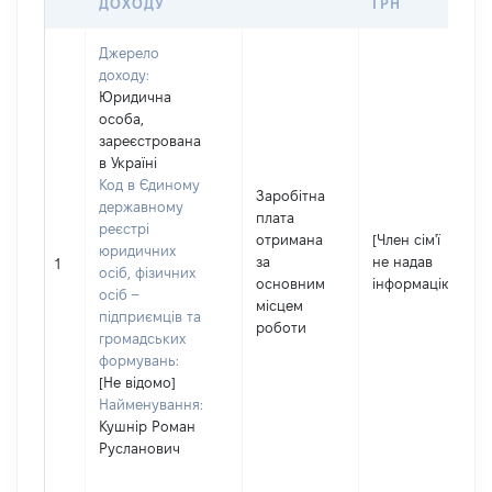
ДОХОДУ
ГРН
Джерело
доходу:
Юридична
особа,
зареєстрована
в Україні
Код в Єдиному
Заробітна
державному
плата
реєстрі
отримана
[Член сім'ї
юридичних
за
не надав
1
осіб, фізичних
основним
інформацію]
осіб –
місцем
підприємців та
роботи
громадських
формувань:
[Не відомо]
Найменування:
Кушнір Роман
Русланович