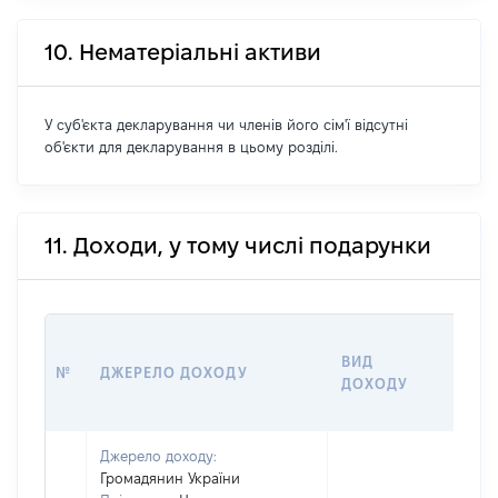
10. Нематеріальні активи
У суб'єкта декларування чи членів його сім'ї відсутні
об'єкти для декларування в цьому розділі.
11. Доходи, у тому числі подарунки
ВИД
РО
№
ДЖЕРЕЛО ДОХОДУ
ДОХОДУ
(В
Джерело доходу:
Громадянин України