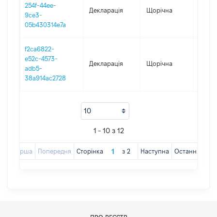
254f-44ee-
Декларація
Щорічна
2017
9ce3-
05b430314e7a
f2ca6822-
e52c-4573-
Декларація
Щорічна
2016
adb5-
38a914ac2728
1 - 10 з 12
Перша
Попередня
Сторінка
з
2
Наступна
Остання