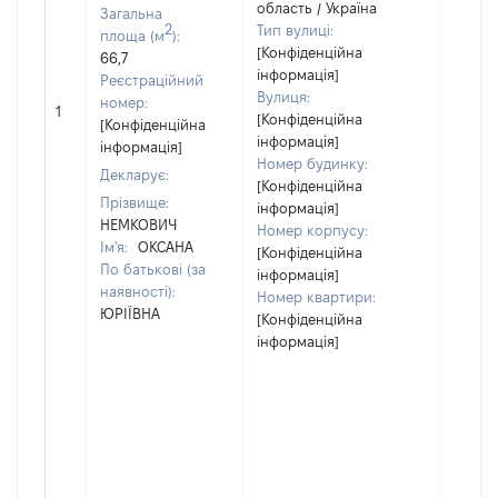
область / Україна
Загальна
2
Тип вулиці:
площа (м
):
[Конфіденційна
66,7
інформація]
Реєстраційний
Вулиця:
[Не
номер:
1
[Конфіденційна
відом
[Конфіденційна
інформація]
інформація]
Номер будинку:
Декларує:
[Конфіденційна
Прізвище:
інформація]
НЕМКОВИЧ
Номер корпусу:
Ім'я:
ОКСАНА
[Конфіденційна
По батькові (за
інформація]
наявності):
Номер квартири:
ЮРІЇВНА
[Конфіденційна
інформація]