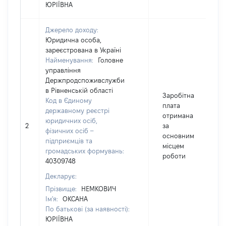
ЮРІЇВНА
Джерело доходу:
Юридична особа,
зареєстрована в Україні
Найменування:
Головне
управління
Держпродспоживслужби
в Рівненській області
Заробітна
Код в Єдиному
плата
державному реєстрі
отримана
юридичних осіб,
2
за
3
фізичних осіб –
основним
підприємців та
місцем
громадських формувань:
роботи
40309748
Декларує:
Прізвище:
НЕМКОВИЧ
Ім'я:
ОКСАНА
По батькові (за наявності):
ЮРІЇВНА