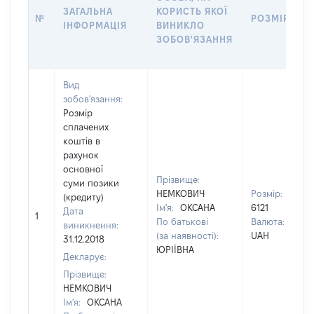
ЗАГАЛЬНА
КОРИСТЬ ЯКОЇ
№
РОЗМІР
ІНФОРМАЦІЯ
ВИНИКЛО
ЗОБОВ'ЯЗАННЯ
Вид
зобов'язання:
Розмір
сплачених
коштів в
рахунок
основної
Прізвище:
суми позики
НЕМКОВИЧ
Розмір:
(кредиту)
Ім'я:
ОКСАНА
6121
Дата
1
По батькові
Валюта:
виникнення:
(за наявності):
UAH
31.12.2018
ЮРІЇВНА
Декларує:
Прізвище:
НЕМКОВИЧ
Ім'я:
ОКСАНА