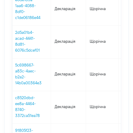
1aa6-4088-
Декларація
Щорічна
2022
8df0-
c1de06186e44
2d5a01b4-
acad-4441-
Декларація
Щорічна
2021
8d81-
6076c5dcef01
5c698667-
a83c-4aec-
Декларація
Щорічна
2020
b2a2-
14b0a00364e3
c8520dbd-
ee8a-4464-
Декларація
Щорічна
2019
8740-
3372ca51ea78
91805f23-