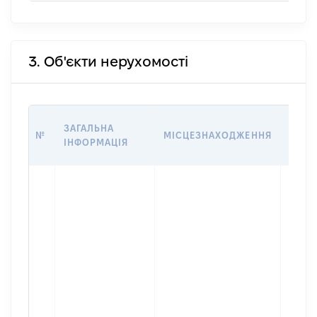
3. Об'єкти нерухомості
ВАРТ
ЗАГАЛЬНА
№
МІСЦЕЗНАХОДЖЕННЯ
НА Д
ІНФОРМАЦІЯ
НАБУ