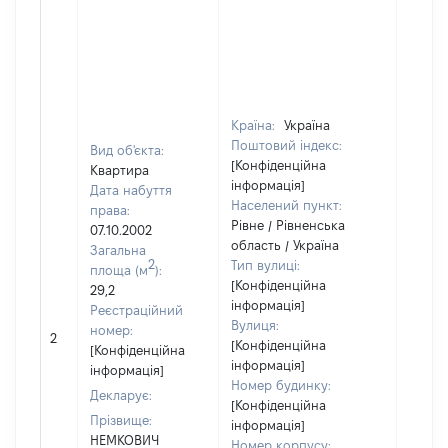
Країна:
Україна
Поштовий індекс:
Вид об'єкта:
[Конфіденційна
Квартира
інформація]
Дата набуття
Населений пункт:
права:
Рівне / Рівненська
07.10.2002
область / Україна
Загальна
2
Тип вулиці:
площа (м
):
[Конфіденційна
29,2
інформація]
Реєстраційний
Вулиця:
[Не
номер:
2
[Конфіденційна
відом
[Конфіденційна
інформація]
інформація]
Номер будинку:
Декларує:
[Конфіденційна
Прізвище:
інформація]
НЕМКОВИЧ
Номер корпусу: