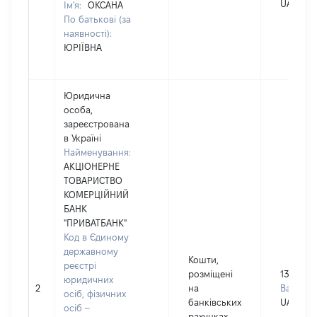
UAH
Ім'я:
ОКСАНА
По батькові (за
наявності):
ЮРІЇВНА
Юридична
особа,
зареєстрована
в Україні
Найменування:
АКЦІОНЕРНЕ
ТОВАРИСТВО
КОМЕРЦІЙНИЙ
БАНК
"ПРИВАТБАНК"
Код в Єдиному
державному
Кошти,
реєстрі
розміщені
1363
юридичних
2
на
Валюта:
осіб, фізичних
банківських
UAH
осіб –
рахунках