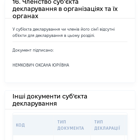
16. Членство суб’єкта
декларування в організаціях та їх
органах
У суб'єкта декларування чи членів його сім'ї відсутні
об'єкти для декларування в цьому розділі.
Документ підписано:
НЕМКОВИЧ ОКСАНА ЮРІЇВНА
Інші документи суб'єкта
декларування
ТИП
ТИП
КОД
ПЕРІ
ДОКУМЕНТА
ДЕКЛАРАЦІЇ