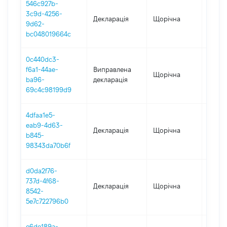
546c927b-
3c9d-4256-
Декларація
Щорічна
2025
9d62-
bc048019664c
0c440dc3-
f6a1-44ae-
Виправлена
Щорічна
2024
ba96-
декларація
69c4c98199d9
4dfaa1e5-
eab9-4d63-
Декларація
Щорічна
2024
b845-
98343da70b6f
d0da2f76-
737d-4f68-
Декларація
Щорічна
2023
8542-
5e7c722796b0
e6de189a-