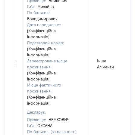
Прізвище:
Немкович
Ім'я:
Михайло
По батькові:
Володимирович
Дата народження:
[Конфіденційна
інформація]
Податковий номер:
[Конфіденційна
інформація]
Зареєстроване місце
Інше
1
2
проживання:
Аліменти
[Конфіденційна
інформація]
Місце фактичного
проживання:
[Конфіденційна
інформація]
Декларує:
Прізвище:
НЕМКОВИЧ
Ім'я:
ОКСАНА
По батькові (за наявності):