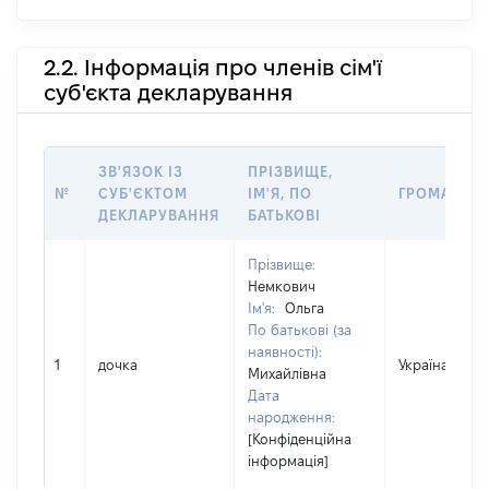
2.2. Інформація про членів сім'ї
суб'єкта декларування
ЗВ'ЯЗОК ІЗ
ПРІЗВИЩЕ,
№
СУБ'ЄКТОМ
ІМ'Я, ПО
ГРОМАДЯН
ДЕКЛАРУВАННЯ
БАТЬКОВІ
Прізвище:
Немкович
Ім'я:
Ольга
По батькові (за
наявності):
1
дочка
Україна
Михайлівна
Дата
народження:
[Конфіденційна
інформація]