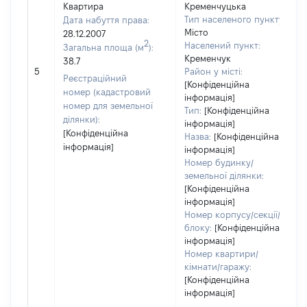
Квартира
Кременчуцька
Тип населеного пункту:
Дата набуття права:
Місто
28.12.2007
2
Населений пункт:
Загальна площа (м
):
Кременчук
38.7
5
Район у місті:
Реєстраційний
[Конфіденційна
номер (кадастровий
інформація]
номер для земельної
Тип:
[Конфіденційна
ділянки):
інформація]
[Конфіденційна
Назва:
[Конфіденційна
інформація]
інформація]
Номер будинку/
земельної ділянки:
[Конфіденційна
інформація]
Номер корпусу/секції/
блоку:
[Конфіденційна
інформація]
Номер квартири/
кімнати/гаражу:
[Конфіденційна
інформація]