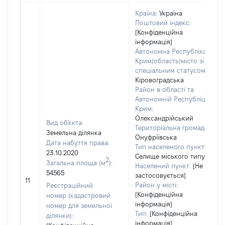
Країна:
Україна
Поштовий індекс:
[Конфіденційна
інформація]
Автономна Республіка
Крим/область/місто зі
спеціальним статусом:
Кіровоградська
Район в області та
Автономній Республіці
Крим:
Олександрійський
Вид об'єкта:
Територіальна громада:
Земельна ділянка
Онуфріївська
Дата набуття права:
Тип населеного пункту:
23.10.2020
Селище міського типу
2
Загальна площа (м
):
Населений пункт:
[Не
54565
застосовується]
11
Район у місті:
Реєстраційний
[Конфіденційна
номер (кадастровий
інформація]
номер для земельної
Тип:
[Конфіденційна
ділянки):
інформація]