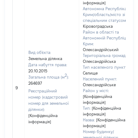
інформація]
Автономна Республіка
Крим/область/місто зі
спеціальним статусом:
Кіровоградська
Район в області та
Автономній Республіці
Крим:
Олександрійський
Вид об'єкта:
Територіальна громада:
Земельна ділянка
Олександрійська
Дата набуття права:
Тип населеного пункту:
20.10.2015
Селище
2
Загальна площа (м
):
Населений пункт:
264697
Олександрійське
9
Район у місті:
Реєстраційний
[Конфіденційна
номер (кадастровий
інформація]
номер для земельної
Тип:
[Конфіденційна
ділянки):
інформація]
[Конфіденційна
Назва:
[Конфіденційна
інформація]
інформація]
Номер будинку/
земельної ділянки: