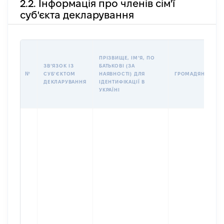
2.2. Інформація про членів сім'ї
суб'єкта декларування
ПРІЗВИЩЕ, ІМʼЯ, ПО
ЗВʼЯЗОК ІЗ
БАТЬКОВІ (ЗА
№
СУБʼЄКТОМ
НАЯВНОСТІ) ДЛЯ
ГРОМАДЯНСТВО
ДЕКЛАРУВАННЯ
ІДЕНТИФІКАЦІЇ В
УКРАЇНІ