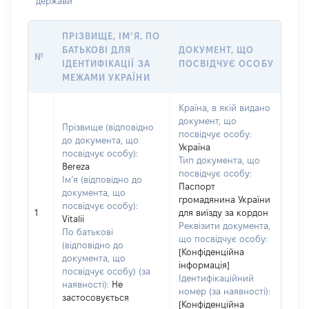
держави
ПРІЗВИЩЕ, ІМ’Я, ПО
БАТЬКОВІ ДЛЯ
ДОКУМЕНТ, ЩО
№
ІДЕНТИФІКАЦІЇ ЗА
ПОСВІДЧУЄ ОСОБУ
МЕЖАМИ УКРАЇНИ
Країна, в якій видано
документ, що
Прізвище (відповідно
посвідчує особу:
до документа, що
Україна
посвідчує особу):
Тип документа, що
Bereza
посвідчує особу:
Ім’я (відповідно до
Паспорт
документа, що
громадянина України
посвідчує особу):
1
для виїзду за кордон
Vitalii
Реквізити документа,
По батькові
що посвідчує особу:
(відповідно до
[Конфіденційна
документа, що
інформація]
посвідчує особу) (за
Ідентифікаційний
наявності):
Не
номер (за наявності):
застосовується
[Конфіденційна