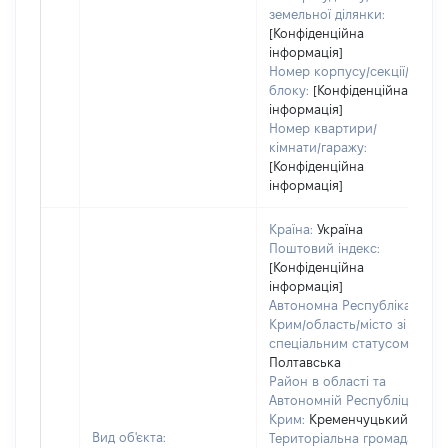
земельної ділянки:
[Конфіденційна
інформація]
Номер корпусу/секції/
блоку:
[Конфіденційна
інформація]
Номер квартири/
кімнати/гаражу:
[Конфіденційна
інформація]
Країна:
Україна
Поштовий індекс:
[Конфіденційна
інформація]
Автономна Республіка
Крим/область/місто зі
спеціальним статусом:
Полтавська
Район в області та
Автономній Республіці
Крим:
Кременчуцький
Вид об'єкта:
Територіальна громада: