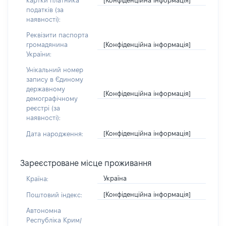
картки платника
податків (за
наявності):
Реквізити паспорта
[Конфіденційна інформація]
громадянина
України:
Унікальний номер
запису в Єдиному
державному
[Конфіденційна інформація]
демографічному
реєстрі (за
наявності):
[Конфіденційна інформація]
Дата народження:
Зареєстроване місце проживання
Україна
Країна:
[Конфіденційна інформація]
Поштовий індекс:
Автономна
Республіка Крим/