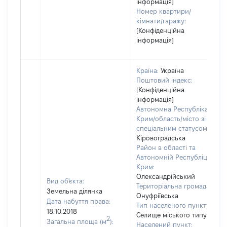
інформація]
Номер квартири/
кімнати/гаражу:
[Конфіденційна
інформація]
Країна:
Україна
Поштовий індекс:
[Конфіденційна
інформація]
Автономна Республіка
Крим/область/місто зі
спеціальним статусом:
Кіровоградська
Район в області та
Автономній Республіці
Крим:
Олександрійський
Вид об'єкта:
Територіальна громада:
Земельна ділянка
Онуфріївська
Дата набуття права:
Тип населеного пункту:
18.10.2018
Селище міського типу
2
Загальна площа (м
):
Населений пункт: