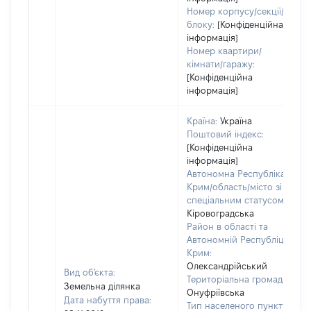
Номер корпусу/секції/
блоку:
[Конфіденційна
інформація]
Номер квартири/
кімнати/гаражу:
[Конфіденційна
інформація]
Країна:
Україна
Поштовий індекс:
[Конфіденційна
інформація]
Автономна Республіка
Крим/область/місто зі
спеціальним статусом:
Кіровоградська
Район в області та
Автономній Республіці
Крим:
Олександрійський
Вид об'єкта:
Територіальна громада:
Земельна ділянка
Онуфріївська
Дата набуття права:
Тип населеного пункту: