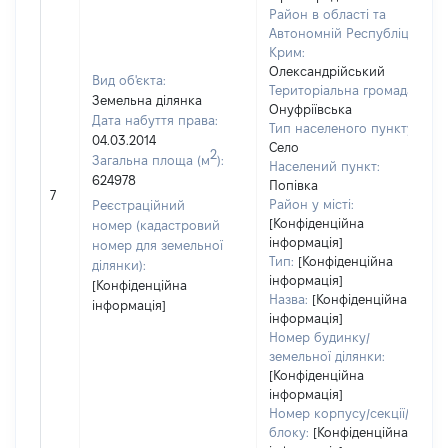
Район в області та
Автономній Республіці
Крим:
Олександрійський
Вид об'єкта:
Територіальна громада:
Земельна ділянка
Онуфріївська
Дата набуття права:
Тип населеного пункту:
04.03.2014
Село
2
Загальна площа (м
):
Населений пункт:
624978
Попівка
7
Район у місті:
Реєстраційний
[Конфіденційна
номер (кадастровий
інформація]
номер для земельної
Тип:
[Конфіденційна
ділянки):
інформація]
[Конфіденційна
Назва:
[Конфіденційна
інформація]
інформація]
Номер будинку/
земельної ділянки:
[Конфіденційна
інформація]
Номер корпусу/секції/
блоку:
[Конфіденційна