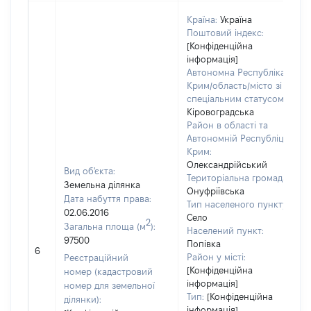
Країна:
Україна
Поштовий індекс:
[Конфіденційна
інформація]
Автономна Республіка
Крим/область/місто зі
спеціальним статусом:
Кіровоградська
Район в області та
Автономній Республіці
Крим:
Олександрійський
Вид об'єкта:
Територіальна громада:
Земельна ділянка
Онуфріївська
Дата набуття права:
Тип населеного пункту:
02.06.2016
Село
2
Загальна площа (м
):
Населений пункт:
97500
Попівка
6
Район у місті:
Реєстраційний
[Конфіденційна
номер (кадастровий
інформація]
номер для земельної
Тип:
[Конфіденційна
ділянки):
інформація]