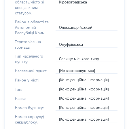
Кіровоградська
область/місто зі
спеціальним
статусом:
Район в області та
Олександрійський
Автономній
Республіці Крим:
Територіальна
Онуфріївська
громада:
Тип населеного
Селище міського типу
пункту:
[Не застосовується]
Населений пункт:
[Конфіденційна інформація]
Район у місті:
[Конфіденційна інформація]
Тип:
[Конфіденційна інформація]
Назва:
[Конфіденційна інформація]
Номер будинку:
Номер корпусу/
[Конфіденційна інформація]
секції/блоку: