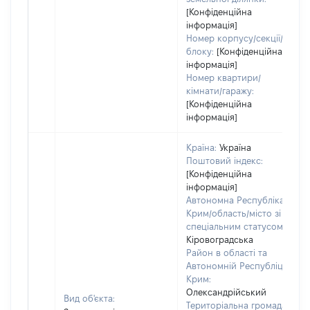
[Конфіденційна
інформація]
Номер корпусу/секції/
блоку:
[Конфіденційна
інформація]
Номер квартири/
кімнати/гаражу:
[Конфіденційна
інформація]
Країна:
Україна
Поштовий індекс:
[Конфіденційна
інформація]
Автономна Республіка
Крим/область/місто зі
спеціальним статусом:
Кіровоградська
Район в області та
Автономній Республіці
Крим:
Олександрійський
Вид об'єкта:
Територіальна громада: