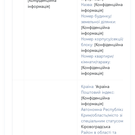
[Конфіденційна
Назва:
[Конфіденційна
інформація]
інформація]
Номер будинку/
земельної ділянки:
[Конфіденційна
інформація]
Номер корпусу/секції/
блоку:
[Конфіденційна
інформація]
Номер квартири/
кімнати/гаражу:
[Конфіденційна
інформація]
Країна:
Україна
Поштовий індекс:
[Конфіденційна
інформація]
Автономна Республіка
Крим/область/місто зі
спеціальним статусом:
Кіровоградська
Район в області та