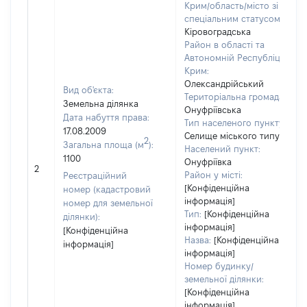
Крим/область/місто зі
спеціальним статусом:
Кіровоградська
Район в області та
Автономній Республіці
Крим:
Олександрійський
Вид об'єкта:
Територіальна громада:
Земельна ділянка
Онуфріївська
Дата набуття права:
Тип населеного пункту:
17.08.2009
Селище міського типу
2
Загальна площа (м
):
Населений пункт:
1100
Онуфріївка
2
Район у місті:
Реєстраційний
[Конфіденційна
номер (кадастровий
інформація]
номер для земельної
Тип:
[Конфіденційна
ділянки):
інформація]
[Конфіденційна
Назва:
[Конфіденційна
інформація]
інформація]
Номер будинку/
земельної ділянки:
[Конфіденційна
інформація]