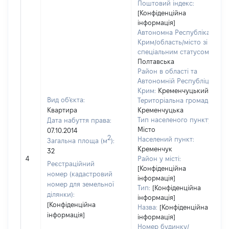
Поштовий індекс:
[Конфіденційна
інформація]
Автономна Республіка
Крим/область/місто зі
спеціальним статусом:
Полтавська
Район в області та
Автономній Республіці
Крим:
Кременчуцький
Вид об'єкта:
Територіальна громада:
Квартира
Кременчуцька
Тип населеного пункту:
Дата набуття права:
Місто
07.10.2014
2
Населений пункт:
Загальна площа (м
):
Кременчук
32
4
Район у місті:
Реєстраційний
[Конфіденційна
номер (кадастровий
інформація]
номер для земельної
Тип:
[Конфіденційна
ділянки):
інформація]
[Конфіденційна
Назва:
[Конфіденційна
інформація]
інформація]
Номер будинку/