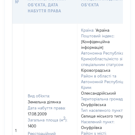
№
ОБʼЄКТА, ДАТА
ОБʼЄКТА
НАБУТТЯ ПРАВА
Країна:
Україна
Поштовий індекс:
[Конфіденційна
інформація]
Автономна Республіка
Крим/область/місто зі
спеціальним статусом:
Кіровоградська
Район в області та
Автономній Республіці
Крим:
Олександрійський
Вид об'єкта:
Територіальна громада:
Земельна ділянка
Онуфріївська
Дата набуття права:
Тип населеного пункту:
17.08.2009
Селище міського типу
2
Загальна площа (м
):
Населений пункт:
1400
Онуфріївка
1
Район у місті:
Реєстраційний