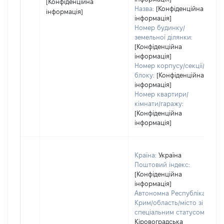
[Конфіденційна
Назва:
[Конфіденційна
інформація]
інформація]
Номер будинку/
земельної ділянки:
[Конфіденційна
інформація]
Номер корпусу/секції/
блоку:
[Конфіденційна
інформація]
Номер квартири/
кімнати/гаражу:
[Конфіденційна
інформація]
Країна:
Україна
Поштовий індекс:
[Конфіденційна
інформація]
Автономна Республіка
Крим/область/місто зі
спеціальним статусом:
Кіровоградська