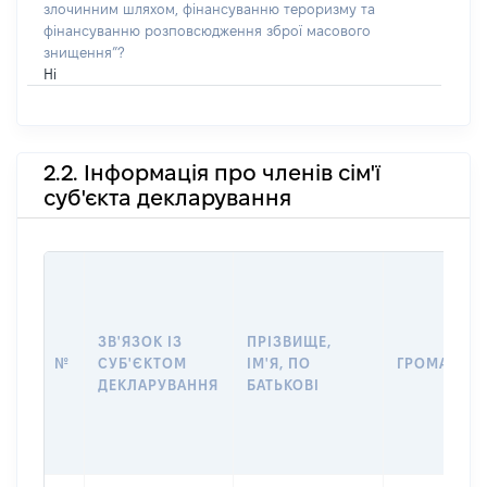
злочинним шляхом, фінансуванню тероризму та
фінансуванню розповсюдження зброї масового
знищення”?
Ні
2.2. Інформація про членів сім'ї
суб'єкта декларування
ЗВ'ЯЗОК ІЗ
ПРІЗВИЩЕ,
№
СУБ'ЄКТОМ
ІМ'Я, ПО
ГРОМАДЯН
ДЕКЛАРУВАННЯ
БАТЬКОВІ