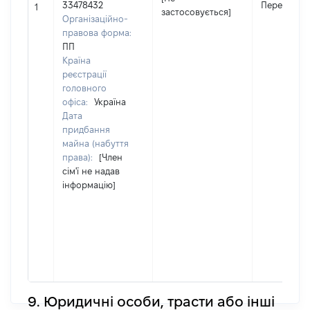
33478432
Передано
1
застосовується]
Організаційно-
правова форма:
ПП
Країна
реєстрації
головного
офіса:
Україна
Дата
придбання
майна (набуття
права):
[Член
сім'ї не надав
інформацію]
9. Юридичні особи, трасти або інші