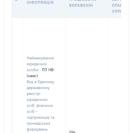
ІНФОРМАЦІЯ
ВИРАЖЕННІ
ПРАВ В
УПРАВЛІ
Найменування
юридичної
особи:
ПП НВ-
Інвест
Код в Єдиному
державному
реєстрі
юридичних
осіб, фізичних
осіб –
підприємців та
громадських
формувань:
[Не