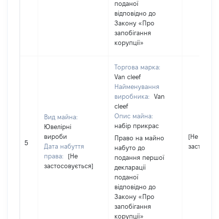
поданої
відповідно до
Закону «Про
запобігання
корупції»
Торгова марка:
Van cleef
Найменування
виробника:
Van
cleef
Опис майна:
Вид майна:
набір прикрас
Ювелірні
вироби
[Не
Право на майно
5
Дата набуття
застосову
набуто до
права:
[Не
подання першої
застосовується]
декларації
поданої
відповідно до
Закону «Про
запобігання
корупції»