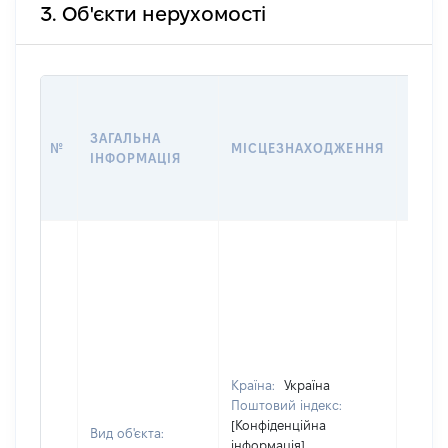
3. Об'єкти нерухомості
ВАРТ
ДАТУ
ЗАГАЛЬНА
ПРАВ
№
МІСЦЕЗНАХОДЖЕННЯ
ІНФОРМАЦІЯ
ОСТ
ГРО
ОЦІ
Країна:
Україна
Поштовий індекс:
[Конфіденційна
Вид об'єкта:
інформація]