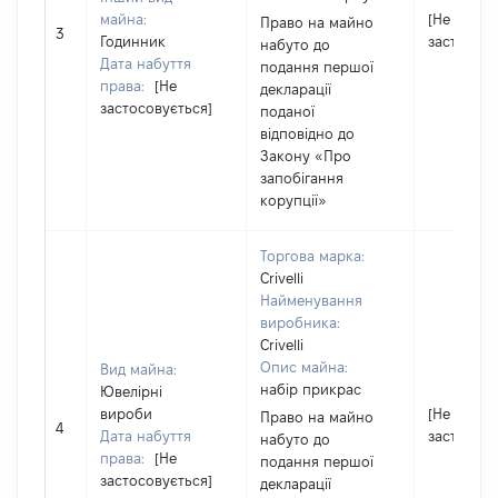
майна:
[Не
Право на майно
3
Годинник
застосову
набуто до
Дата набуття
подання першої
права:
[Не
декларації
застосовується]
поданої
відповідно до
Закону «Про
запобігання
корупції»
Торгова марка:
Crivelli
Найменування
виробника:
Crivelli
Опис майна:
Вид майна:
набір прикрас
Ювелірні
вироби
[Не
Право на майно
4
Дата набуття
застосову
набуто до
права:
[Не
подання першої
застосовується]
декларації