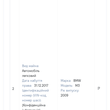
Вид майна:
Автомобіль
легковий
Дата набуття
Марка:
BMW
права:
31.12.2017
Модель:
M3
[Не від
2
Ідентифікаційний
Рік випуску:
номер (VIN-код,
2009
номер шасі):
[Конфіденційна