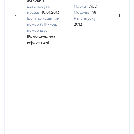
легковий
Дата набуття
Марка:
AUDI
права:
10.01.2013
Модель:
А8
[Не від
1
Ідентифікаційний
Рік випуску:
номер (VIN-код,
2012
номер шасі):
[Конфіденційна
інформація]