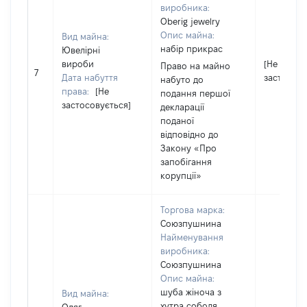
виробника:
Oberig jewelry
Опис майна:
Вид майна:
набір прикрас
Ювелірні
вироби
[Не
Право на майно
7
Дата набуття
застосову
набуто до
права:
[Не
подання першої
застосовується]
декларації
поданої
відповідно до
Закону «Про
запобігання
корупції»
Торгова марка:
Союзпушнина
Найменування
виробника:
Союзпушнина
Опис майна:
шуба жіноча з
Вид майна:
хутра соболя