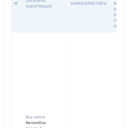
ЗАГАЛЬНА
№
ХАРАКТЕРИСТИКА
КОРИС
ІНФОРМАЦІЯ
АБО З
ОСТА
ГРОШ
ОЦІНК
Вид майна:
Автомобіль