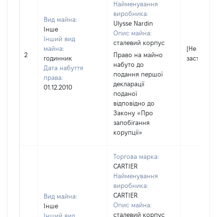
Найменування
виробника:
Вид майна:
Ulysse Nardin
Інше
Опис майна:
Інший вид
сталевий корпус
майна:
[Не
2
Право на майно
годинник
застосову
набуто до
Дата набуття
подання першої
права:
декларації
01.12.2010
поданої
відповідно до
Закону «Про
запобігання
корупції»
Торгова марка:
CARTIER
Найменування
виробника:
CARTIER
Вид майна:
Опис майна:
Інше
сталевий корпус
Інший вид