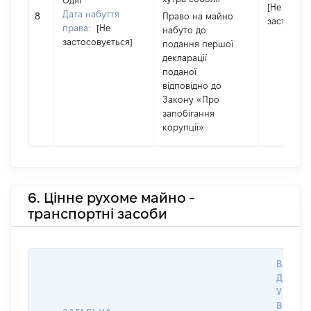
Одяг
[Не
Дата набуття
8
Право на майно
застосову
права:
[Не
набуто до
застосовується]
подання першої
декларації
поданої
відповідно до
Закону «Про
запобігання
корупції»
6. Цінне рухоме майно -
транспортні засоби
ВАРТІС
ДАТУ 
У ВЛАС
ВОЛОД