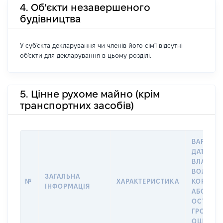
4. Об'єкти незавершеного
будівництва
У суб'єкта декларування чи членів його сім'ї відсутні
об'єкти для декларування в цьому розділі.
5. Цінне рухоме майно (крім
транспортних засобів)
ВАРТІСТ
ДАТУ НА
ВЛАСНІС
ВОЛОДІ
ЗАГАЛЬНА
№
ХАРАКТЕРИСТИКА
КОРИСТ
ІНФОРМАЦІЯ
АБО ЗА
ОСТАНН
ГРОШО
ОЦІНКО