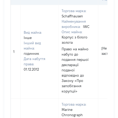
Торгова марка:
Schaffhausen
Найменування
виробника:
IWC
Опис майна:
Вид майна:
Корпус з білого
Інше
золота
Інший вид
майна:
[Не
Право на майно
1
годинник
застосову
набуто до
Дата набуття
подання першої
права:
декларації
01.12.2012
поданої
відповідно до
Закону «Про
запобігання
корупції»
Торгова марка:
Marine
Chronograph