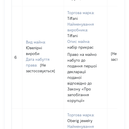
Торгова марка:
Tiffani
Найменування
виробника:
Tiffani
Опис майна:
Вид майна:
набір прикрас
Ювелірні
вироби
[Не
Право на майно
6
Дата набуття
застосову
набуто до
права:
[Не
подання першої
застосовується]
декларації
поданої
відповідно до
Закону «Про
запобігання
корупції»
Торгова марка:
Oberig jewelry
Найменування