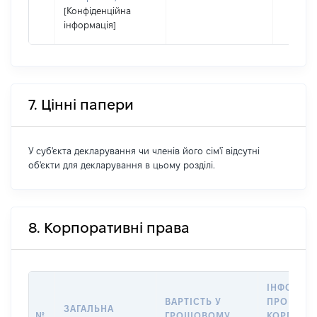
[Конфіденційна
інформація]
7. Цінні папери
У суб'єкта декларування чи членів його сім'ї відсутні
об'єкти для декларування в цьому розділі.
8. Корпоративні права
ІНФОРМА
ВАРТІСТЬ У
ПРО ПЕРЕ
ЗАГАЛЬНА
№
ГРОШОВОМУ
КОРПОРА