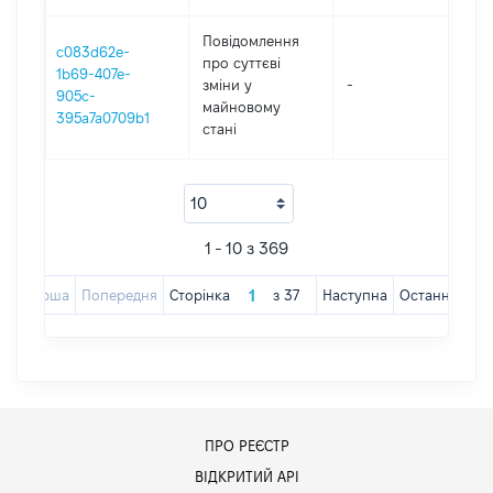
Повідомлення
c083d62e-
про суттєві
1b69-407e-
зміни y
-
202
905c-
майновому
395a7a0709b1
стані
1 - 10 з 369
Перша
Попередня
Сторінка
з
37
Наступна
Остання
ПРО РЕЄСТР
ВІДКРИТИЙ АРІ