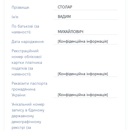
СТОЛАР
Прізвище:
ВАДИМ
Ім'я:
По батькові (за
МИХАЙЛОВИЧ
наявності):
[Конфіденційна інформація]
Дата народження:
Реєстраційний
номер облікової
картки платника
податків (за
[Конфіденційна інформація]
наявності):
Реквізити паспорта
громадянина
[Конфіденційна інформація]
України:
Унікальний номер
запису в Єдиному
державному
демографічному
реєстрі (за