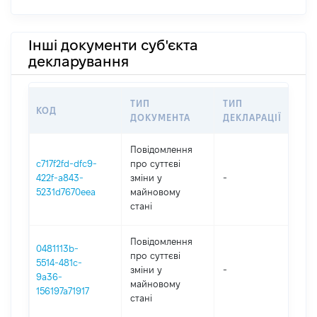
Інші документи суб'єкта
декларування
ТИП
ТИП
КОД
ПЕ
ДОКУМЕНТА
ДЕКЛАРАЦІЇ
Повідомлення
c717f2fd-dfc9-
про суттєві
422f-a843-
зміни y
-
202
5231d7670eea
майновому
стані
Повідомлення
0481113b-
про суттєві
5514-481c-
зміни y
-
202
9a36-
майновому
156197a71917
стані