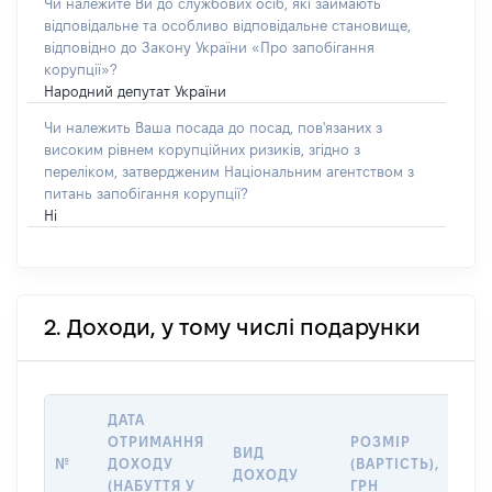
Чи належите Ви до службових осіб, які займають
відповідальне та особливо відповідальне становище,
відповідно до Закону України «Про запобігання
корупції»?
Народний депутат України
Чи належить Ваша посада до посад, пов'язаних з
високим рівнем корупційних ризиків, згідно з
переліком, затвердженим Національним агентством з
питань запобігання корупції?
Ні
2. Доходи, у тому числі подарунки
ДАТА
ОТРИМАННЯ
РОЗМІР
ІН
ВИД
№
ДОХОДУ
(ВАРТІСТЬ),
ДЖ
ДОХОДУ
(НАБУТТЯ У
ГРН
ДО