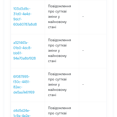
Повідомлення
103d3d9c-
про суттєві
31d0-4e4d-
зміни y
-
202
9dcf-
майновому
60b60787a8d8
стані
Повідомлення
a521447a-
про суттєві
01b0-4dc8-
зміни y
-
202
bb61-
майновому
94e70a8bf928
стані
Повідомлення
6f087995-
про суттєві
f30c-4451-
зміни y
-
202
82ec-
майновому
de5aa7e61f69
стані
Повідомлення
d4d5d24e-
про суттєві
1c9a-4e2e-