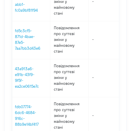
зміни y
-
202
abb1-
майновому
fc0a9bf81f94
стані
Повідомлення
fd5c3cf5-
про суттєві
871d-4bae-
зміни y
-
202
87e5-
майновому
7aa7bb3d43e6
стані
Повідомлення
43a913a6-
про суттєві
e91b-43f9-
зміни y
-
202
9f5f-
майновому
ea2ce0615e7c
стані
Повідомлення
fdb07774-
про суттєві
6dc6-4684-
зміни y
-
202
916c-
майновому
88b9e14bf417
стані