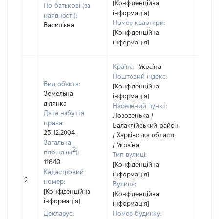
[Конфіденційна
По батькові (за
інформація]
наявності):
Номер квартири:
Василівна
[Конфіденційна
інформація]
Країна:
Україна
Поштовий індекс:
Вид об'єкта:
[Конфіденційна
Земельна
інформація]
ділянка
Населений пункт:
Дата набуття
Лозовенька /
права:
Балаклійський район
23.12.2004
/ Харківська область
Загальна
/ Україна
2
площа (м
):
Тип вулиці:
11640
[Конфіденційна
Кадастровий
інформація]
[Не
2
номер:
Вулиця:
відом
[Конфіденційна
[Конфіденційна
інформація]
інформація]
Декларує:
Номер будинку: