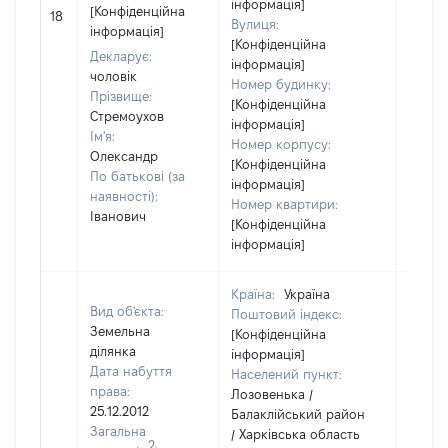
інформація]
[Не
[Конфіденційна
18
Вулиця:
відом
інформація]
[Конфіденційна
Декларує:
інформація]
чоловік
Номер будинку:
Прізвище:
[Конфіденційна
Стремоухов
інформація]
Ім'я:
Номер корпусу:
Олександр
[Конфіденційна
По батькові (за
інформація]
наявності):
Номер квартири:
Іванович
[Конфіденційна
інформація]
Країна:
Україна
Вид об'єкта:
Поштовий індекс:
Земельна
[Конфіденційна
ділянка
інформація]
Дата набуття
Населений пункт:
права:
Лозовенька /
25.12.2012
Балаклійський район
Загальна
/ Харківська область
2