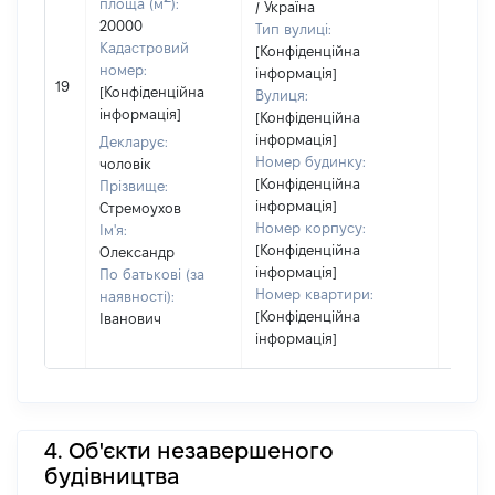
площа (м
):
/ Україна
20000
Тип вулиці:
Кадастровий
[Конфіденційна
номер:
інформація]
[Не
19
[Конфіденційна
Вулиця:
відом
інформація]
[Конфіденційна
інформація]
Декларує:
Номер будинку:
чоловік
[Конфіденційна
Прізвище:
інформація]
Стремоухов
Номер корпусу:
Ім'я:
[Конфіденційна
Олександр
інформація]
По батькові (за
Номер квартири:
наявності):
[Конфіденційна
Іванович
інформація]
4. Об'єкти незавершеного
будівництва