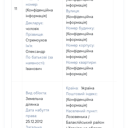
номер:
інформація]
[Не
11
[Конфіденційна
Вулиця:
відом
інформація]
[Конфіденційна
інформація]
Декларує:
Номер будинку:
чоловік
[Конфіденційна
Прізвище:
інформація]
Стремоухов
Номер корпусу:
Ім'я:
[Конфіденційна
Олександр
інформація]
По батькові (за
Номер квартири:
наявності):
[Конфіденційна
Іванович
інформація]
Країна:
Україна
Вид об'єкта:
Поштовий індекс:
Земельна
[Конфіденційна
ділянка
інформація]
Дата набуття
Населений пункт:
права:
Лозовенька /
25.12.2012
Балаклійський район
Загальна