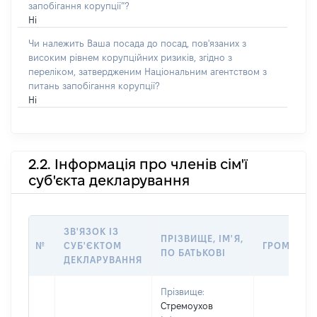
запобігання корупції”?
Ні
Чи належить Ваша посада до посад, пов'язаних з
високим рівнем корупційних ризиків, згідно з
переліком, затвердженим Національним агентством з
питань запобігання корупції?
Ні
2.2. Інформація про членів сім'ї
суб'єкта декларування
ЗВ'ЯЗОК ІЗ
ПРІЗВИЩЕ, ІМ'Я,
№
СУБ'ЄКТОМ
ГРОМАДЯН
ПО БАТЬКОВІ
ДЕКЛАРУВАННЯ
Прізвище:
Стремоухов