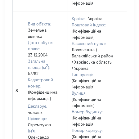
інформація]
Країна:
Україна
Вид об'єкта:
Поштовий індекс:
Земельна
[Конфіденційна
ділянка
інформація]
Дата набуття
Населений пункт:
права:
Лозовенька /
23.12.2004
Балаклійський район
Загальна
/ Харківська область
2
площа (м
):
/ Україна
57762
Тип вулиці:
Кадастровий
[Конфіденційна
номер:
інформація]
[Не
8
[Конфіденційна
Вулиця:
відом
інформація]
[Конфіденційна
інформація]
Декларує:
Номер будинку:
чоловік
[Конфіденційна
Прізвище:
інформація]
Стремоухов
Номер корпусу:
Ім'я:
[Конфіденційна
Олександр