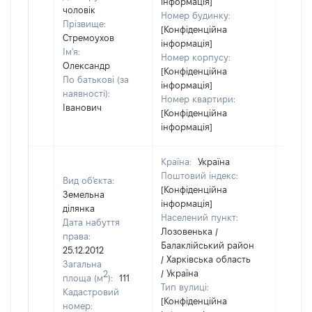
інформація]
чоловік
Номер будинку:
Прізвище:
[Конфіденційна
Стремоухов
інформація]
Ім'я:
Номер корпусу:
Олександр
[Конфіденційна
По батькові (за
інформація]
наявності):
Номер квартири:
Іванович
[Конфіденційна
інформація]
Країна:
Україна
Поштовий індекс:
Вид об'єкта:
[Конфіденційна
Земельна
інформація]
ділянка
Населений пункт:
Дата набуття
Лозовенька /
права:
Балаклійський район
25.12.2012
/ Харківська область
Загальна
/ Україна
2
площа (м
):
111
Тип вулиці:
Кадастровий
[Конфіденційна
номер: