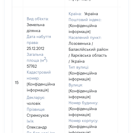
Країна:
Україна
Вид об'єкта:
Поштовий індекс:
Земельна
[Конфіденційна
ділянка
інформація]
Дата набуття
Населений пункт:
права:
Лозовенька /
25.12.2012
Балаклійський район
Загальна
/ Харківська область
2
площа (м
):
/ Україна
57762
Тип вулиці:
Кадастровий
[Конфіденційна
номер:
інформація]
[Не
15
[Конфіденційна
Вулиця:
відом
інформація]
[Конфіденційна
інформація]
Декларує:
Номер будинку:
чоловік
[Конфіденційна
Прізвище:
інформація]
Стремоухов
Номер корпусу:
Ім'я:
[Конфіденційна
Олександр
інформація]