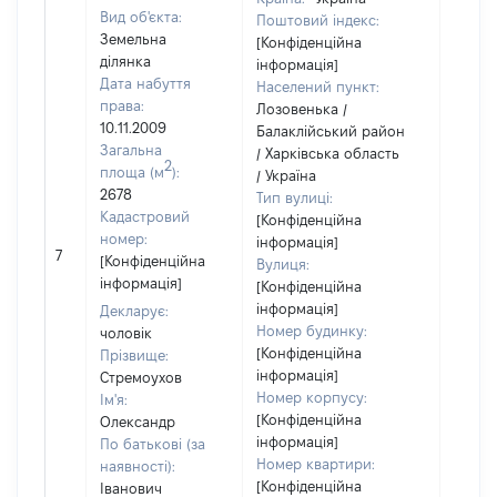
Вид об'єкта:
Поштовий індекс:
Земельна
[Конфіденційна
ділянка
інформація]
Дата набуття
Населений пункт:
права:
Лозовенька /
10.11.2009
Балаклійський район
Загальна
/ Харківська область
2
площа (м
):
/ Україна
2678
Тип вулиці:
Кадастровий
[Конфіденційна
номер:
інформація]
[Не
7
[Конфіденційна
Вулиця:
відом
інформація]
[Конфіденційна
інформація]
Декларує:
Номер будинку:
чоловік
[Конфіденційна
Прізвище:
інформація]
Стремоухов
Номер корпусу:
Ім'я:
[Конфіденційна
Олександр
інформація]
По батькові (за
Номер квартири:
наявності):
[Конфіденційна
Іванович