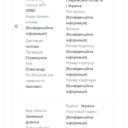
/ Харківська область
2
площа (м
):
/ Україна
57961
Тип вулиці:
Кадастровий
[Конфіденційна
номер:
інформація]
[Не
12
[Конфіденційна
Вулиця:
відом
інформація]
[Конфіденційна
інформація]
Декларує:
Номер будинку:
чоловік
[Конфіденційна
Прізвище:
інформація]
Стремоухов
Номер корпусу:
Ім'я:
[Конфіденційна
Олександр
інформація]
По батькові (за
Номер квартири:
наявності):
[Конфіденційна
Іванович
інформація]
Країна:
Україна
Вид об'єкта:
Поштовий індекс:
Земельна
[Конфіденційна
ділянка
інформація]
Дата набуття