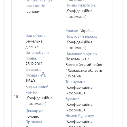
По батькові (за
Номер квартири:
наявності):
[Конфіденційна
Іванович
інформація]
Країна:
Україна
Вид об'єкта:
Поштовий індекс:
Земельна
[Конфіденційна
ділянка
інформація]
Дата набуття
Населений пункт:
права:
Лозовенька /
25.12.2012
Балаклійський район
Загальна
/ Харківська область
2
площа (м
):
/ Україна
11640
Тип вулиці:
Кадастровий
[Конфіденційна
номер:
інформація]
[Не
16
[Конфіденційна
Вулиця:
відом
інформація]
[Конфіденційна
інформація]
Декларує:
Номер будинку:
чоловік
[Конфіденційна
Прізвище: