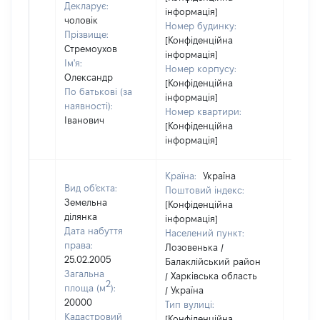
Декларує:
інформація]
чоловік
Номер будинку:
Прізвище:
[Конфіденційна
Стремоухов
інформація]
Ім'я:
Номер корпусу:
Олександр
[Конфіденційна
По батькові (за
інформація]
наявності):
Номер квартири:
Іванович
[Конфіденційна
інформація]
Країна:
Україна
Вид об'єкта:
Поштовий індекс:
Земельна
[Конфіденційна
ділянка
інформація]
Дата набуття
Населений пункт:
права:
Лозовенька /
25.02.2005
Балаклійський район
Загальна
/ Харківська область
2
площа (м
):
/ Україна
20000
Тип вулиці:
Кадастровий
[Конфіденційна