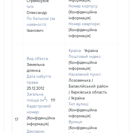
інформація]
Стремоухов
Номер корпусу:
Ім'я:
[Конфіденційна
Олександр
інформація]
По батькові (за
Номер квартири:
наявності):
[Конфіденційна
Іванович
інформація]
Країна:
Україна
Поштовий індекс:
Вид об'єкта:
[Конфіденційна
Земельна
інформація]
ділянка
Населений пункт:
Дата набуття
Лозовенька /
права:
Балаклійський район
25.12.2012
/ Харківська область
Загальна
/ Україна
2
площа (м
):
111
Тип вулиці:
Кадастровий
[Конфіденційна
номер:
інформація]
[Не
[Конфіденційна
17
Вулиця:
відом
інформація]
[Конфіденційна
Декларує: