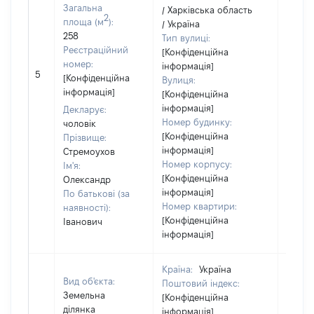
Загальна
/ Харківська область
2
площа (м
):
/ Україна
258
Тип вулиці:
Реєстраційний
[Конфіденційна
номер:
інформація]
5
13169
[Конфіденційна
Вулиця:
інформація]
[Конфіденційна
інформація]
Декларує:
Номер будинку:
чоловік
[Конфіденційна
Прізвище:
інформація]
Стремоухов
Номер корпусу:
Ім'я:
[Конфіденційна
Олександр
інформація]
По батькові (за
Номер квартири:
наявності):
[Конфіденційна
Іванович
інформація]
Країна:
Україна
Вид об'єкта:
Поштовий індекс:
Земельна
[Конфіденційна
ділянка
інформація]