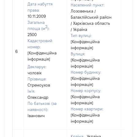
Дата набуття
Населений пункт:
права:
Лозовенька /
10.11.2009
Балаклійський район
Загальна
/ Харківська область
2
площа (м
):
/ Україна
2500
Тип вулиці:
Кадастровий
[Конфіденційна
номер:
інформація]
[Не
6
[Конфіденційна
Вулиця:
відом
інформація]
[Конфіденційна
інформація]
Декларує:
Номер будинку:
чоловік
[Конфіденційна
Прізвище:
інформація]
Стремоухов
Номер корпусу:
Ім'я:
[Конфіденційна
Олександр
інформація]
По батькові (за
Номер квартири:
наявності):
[Конфіденційна
Іванович
інформація]
Країна:
Україна