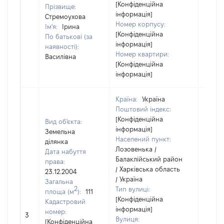
[Конфіденційна
Прізвище:
інформація]
Стремоухова
Номер корпусу:
Ім'я:
Ірина
[Конфіденційна
По батькові (за
інформація]
наявності):
Номер квартири:
Василівна
[Конфіденційна
інформація]
Країна:
Україна
Поштовий індекс:
[Конфіденційна
Вид об'єкта:
інформація]
Земельна
Населений пункт:
ділянка
Лозовенька /
Дата набуття
Балаклійський район
права:
/ Харківська область
23.12.2004
/ Україна
Загальна
2
Тип вулиці:
площа (м
):
111
[Конфіденційна
Кадастровий
інформація]
[Не
номер:
3
Вулиця:
відом
[Конфіденційна