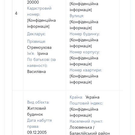
20000
[Конфіденційна
Кадастровий
інформація]
[Не
4
номер:
Вулиця:
відом
[Конфіденційна
[Конфіденційна
інформація]
інформація]
Декларує:
Номер будинку:
[Конфіденційна
Прізвище:
інформація]
Стремоухова
Номер корпусу:
Ім'я:
Ірина
[Конфіденційна
По батькові (за
інформація]
наявності):
Номер квартири:
Василівна
[Конфіденційна
інформація]
Країна:
Україна
Вид об'єкта:
Поштовий індекс:
Житловий
[Конфіденційна
будинок
інформація]
Дата набуття
Населений пункт:
права:
Лозовенька /
09.12.2005
Балаклійський район