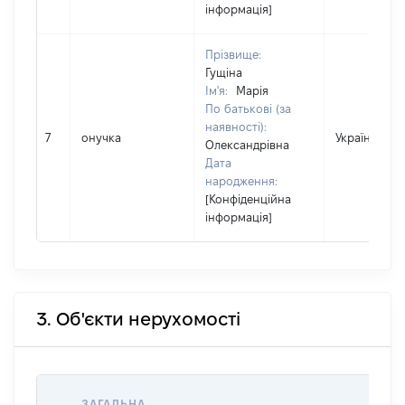
інформація]
Прізвище:
Гущіна
Ім'я:
Марія
По батькові (за
наявності):
7
онучка
Україна
Олександрівна
Дата
народження:
[Конфіденційна
інформація]
3. Об'єкти нерухомості
ВАРТ
ЗАГАЛЬНА