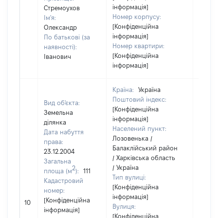
інформація]
Стремоухов
Номер корпусу:
Ім'я:
[Конфіденційна
Олександр
інформація]
По батькові (за
Номер квартири:
наявності):
[Конфіденційна
Іванович
інформація]
Країна:
Україна
Поштовий індекс:
Вид об'єкта:
[Конфіденційна
Земельна
інформація]
ділянка
Населений пункт:
Дата набуття
Лозовенька /
права:
Балаклійський район
23.12.2004
/ Харківська область
Загальна
/ Україна
2
площа (м
):
111
Тип вулиці:
Кадастровий
[Конфіденційна
номер:
інформація]
[Не
[Конфіденційна
10
Вулиця:
відом
інформація]
[Конфіденційна