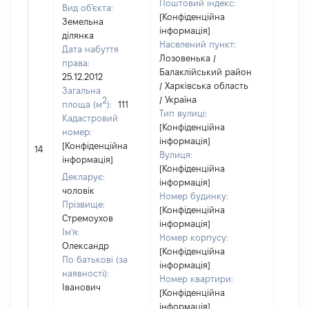
Поштовий індекс:
Вид об'єкта:
[Конфіденційна
Земельна
інформація]
ділянка
Населений пункт:
Дата набуття
Лозовенька /
права:
Балаклійський район
25.12.2012
/ Харківська область
Загальна
/ Україна
2
площа (м
):
111
Тип вулиці:
Кадастровий
[Конфіденційна
номер:
інформація]
[Не
[Конфіденційна
14
Вулиця:
відом
інформація]
[Конфіденційна
Декларує:
інформація]
чоловік
Номер будинку:
Прізвище:
[Конфіденційна
Стремоухов
інформація]
Ім'я:
Номер корпусу:
Олександр
[Конфіденційна
По батькові (за
інформація]
наявності):
Номер квартири:
Іванович
[Конфіденційна
інформація]