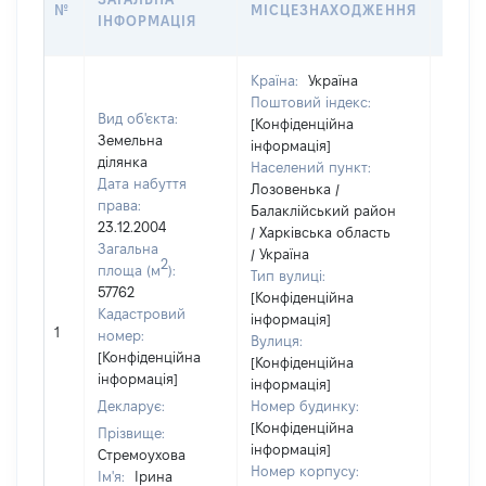
№
МІСЦЕЗНАХОДЖЕННЯ
НА Д
ІНФОРМАЦІЯ
НАБУ
Країна:
Україна
Поштовий індекс:
Вид об'єкта:
[Конфіденційна
Земельна
інформація]
ділянка
Населений пункт:
Дата набуття
Лозовенька /
права:
Балаклійський район
23.12.2004
/ Харківська область
Загальна
/ Україна
2
площа (м
):
Тип вулиці:
57762
[Конфіденційна
Кадастровий
інформація]
[Не
1
номер:
Вулиця:
відом
[Конфіденційна
[Конфіденційна
інформація]
інформація]
Декларує:
Номер будинку:
[Конфіденційна
Прізвище:
інформація]
Стремоухова
Номер корпусу:
Ім'я:
Ірина