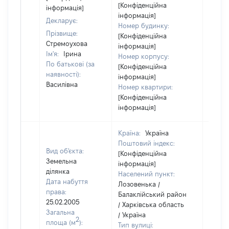
[Конфіденційна
інформація]
інформація]
Декларує:
Номер будинку:
Прізвище:
[Конфіденційна
Стремоухова
інформація]
Ім'я:
Ірина
Номер корпусу:
По батькові (за
[Конфіденційна
наявності):
інформація]
Василівна
Номер квартири:
[Конфіденційна
інформація]
Країна:
Україна
Поштовий індекс:
Вид об'єкта:
[Конфіденційна
Земельна
інформація]
ділянка
Населений пункт:
Дата набуття
Лозовенька /
права:
Балаклійський район
25.02.2005
/ Харківська область
Загальна
/ Україна
2
площа (м
):
Тип вулиці: