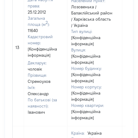
Населений пункт:
права:
Лозовенька /
25.12.2012
Балаклійський район
Загальна
/ Харківська область
2
площа (м
):
/ Україна
11640
Тип вулиці:
Кадастровий
[Конфіденційна
номер:
інформація]
[Не
13
[Конфіденційна
Вулиця:
відом
інформація]
[Конфіденційна
інформація]
Декларує:
Номер будинку:
чоловік
[Конфіденційна
Прізвище:
інформація]
Стремоухов
Номер корпусу:
Ім'я:
[Конфіденційна
Олександр
інформація]
По батькові (за
Номер квартири:
наявності):
[Конфіденційна
Іванович
інформація]
Країна:
Україна