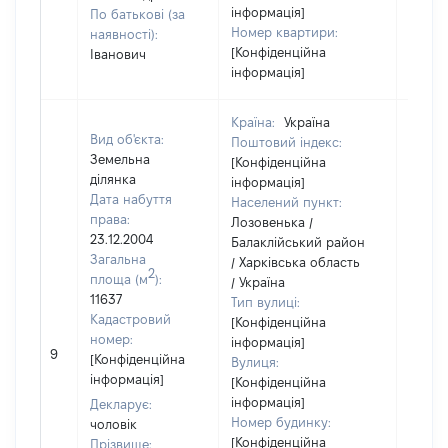
інформація]
По батькові (за
Номер квартири:
наявності):
[Конфіденційна
Іванович
інформація]
Країна:
Україна
Вид об'єкта:
Поштовий індекс:
Земельна
[Конфіденційна
ділянка
інформація]
Дата набуття
Населений пункт:
права:
Лозовенька /
23.12.2004
Балаклійський район
Загальна
/ Харківська область
2
площа (м
):
/ Україна
11637
Тип вулиці:
Кадастровий
[Конфіденційна
номер:
інформація]
[Не
9
[Конфіденційна
Вулиця:
відом
інформація]
[Конфіденційна
інформація]
Декларує:
Номер будинку:
чоловік
[Конфіденційна
Прізвище: