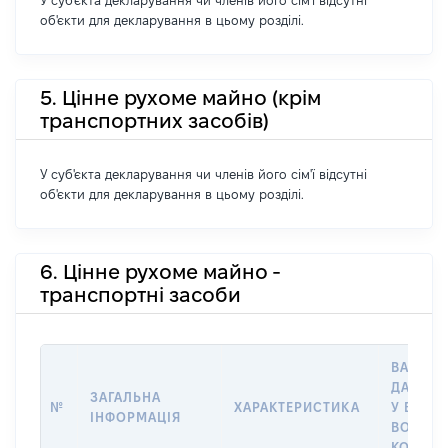
У суб'єкта декларування чи членів його сім'ї відсутні
об'єкти для декларування в цьому розділі.
5. Цінне рухоме майно (крім
транспортних засобів)
У суб'єкта декларування чи членів його сім'ї відсутні
об'єкти для декларування в цьому розділі.
6. Цінне рухоме майно -
транспортні засоби
ВАРТІС
ДАТУ Н
ЗАГАЛЬНА
№
ХАРАКТЕРИСТИКА
У ВЛАСН
ІНФОРМАЦІЯ
ВОЛОДІ
КОРИСТ