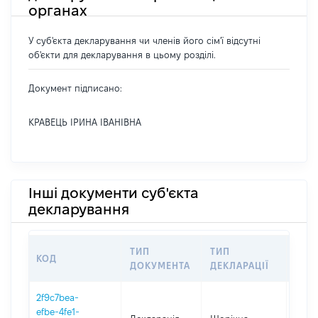
органах
У суб'єкта декларування чи членів його сім'ї відсутні
об'єкти для декларування в цьому розділі.
Документ підписано:
КРАВЕЦЬ ІРИНА ІВАНІВНА
Інші документи суб'єкта
декларування
ТИП
ТИП
КОД
ПЕР
ДОКУМЕНТА
ДЕКЛАРАЦІЇ
2f9c7bea-
efbe-4fe1-