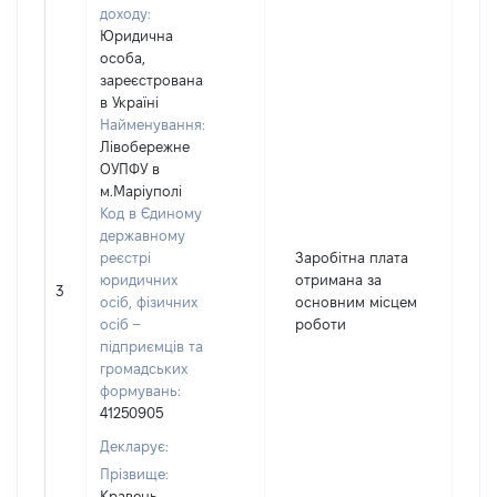
доходу:
Юридична
особа,
зареєстрована
в Україні
Найменування:
Лівобережне
ОУПФУ в
м.Маріуполі
Код в Єдиному
державному
реєстрі
Заробітна плата
юридичних
отримана за
3
1
осіб, фізичних
основним місцем
осіб –
роботи
підприємців та
громадських
формувань:
41250905
Декларує:
Прізвище:
Кравець