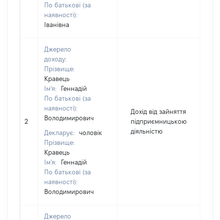
По батькові (за
наявності):
Іванівна
Джерело
доходу:
Прізвище:
Кравець
Ім'я:
Геннадій
По батькові (за
наявності):
Дохід від зайняття
Володимирович
2
підприємницькою
5
діяльністю
Декларує:
чоловік
Прізвище:
Кравець
Ім'я:
Геннадій
По батькові (за
наявності):
Володимирович
Джерело