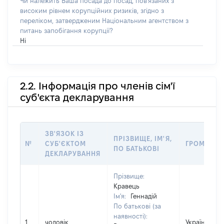
Чи належить Ваша посада до посад, пов'язаних з
високим рівнем корупційних ризиків, згідно з
переліком, затвердженим Національним агентством з
питань запобігання корупції?
Ні
2.2. Інформація про членів сім'ї
суб'єкта декларування
ЗВ'ЯЗОК ІЗ
ПРІЗВИЩЕ, ІМ'Я,
№
СУБ'ЄКТОМ
ГРОМАДЯН
ПО БАТЬКОВІ
ДЕКЛАРУВАННЯ
Прізвище:
Кравець
Ім'я:
Геннадій
По батькові (за
наявності):
1
чоловік
Україна