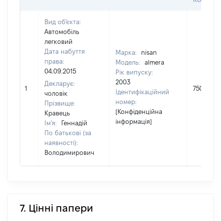
Вид об'єкта:
Автомобіль
легковий
Дата набуття
Марка:
nisan
права:
Модель:
almera
04.09.2015
Рік випуску:
2003
Декларує:
1
75000
Ідентифікаційний
чоловік
номер:
Прізвище:
[Конфіденційна
Кравець
інформація]
Ім'я:
Геннадій
По батькові (за
наявності):
Володимирович
7. Цінні папери