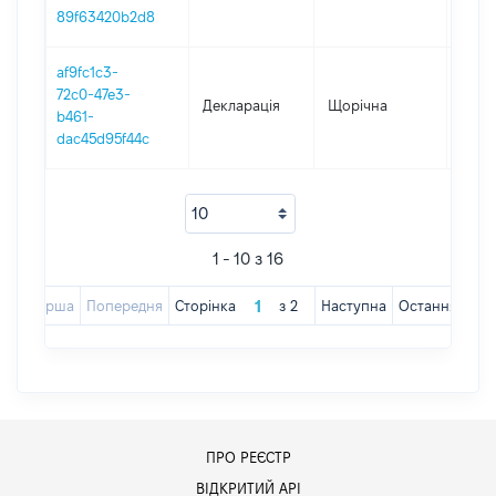
89f63420b2d8
af9fc1c3-
72c0-47e3-
Декларація
Щорічна
2019
b461-
dac45d95f44c
1 - 10 з 16
Перша
Попередня
Сторінка
з
2
Наступна
Остання
ПРО РЕЄСТР
ВІДКРИТИЙ АРІ