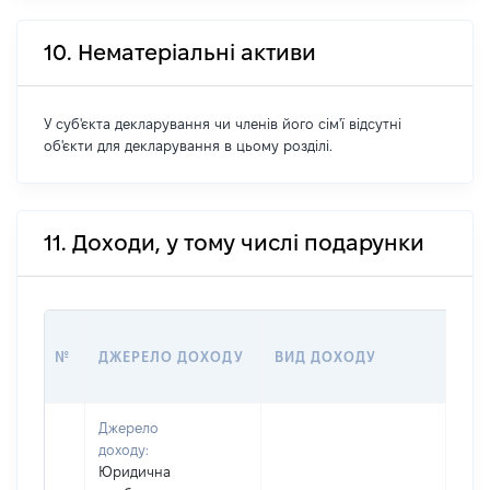
10. Нематеріальні активи
У суб'єкта декларування чи членів його сім'ї відсутні
об'єкти для декларування в цьому розділі.
11. Доходи, у тому числі подарунки
РОЗ
№
ДЖЕРЕЛО ДОХОДУ
ВИД ДОХОДУ
(ВА
Джерело
доходу:
Юридична