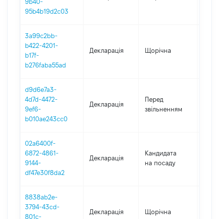
9b40-
95b4b19d2c03
3a99c2bb-
b422-4201-
Декларація
Щорічна
2021
b17f-
b276faba55ad
d9d6e7a3-
01.01
4d7d-4472-
Перед
Декларація
-
9ef6-
звільненням
30.0
b010ae243cc0
02a6400f-
6872-4861-
Кандидата
Декларація
2020
9144-
на посаду
df47e30f8da2
8838ab2e-
3794-43cd-
Декларація
Щорічна
2020
801c-