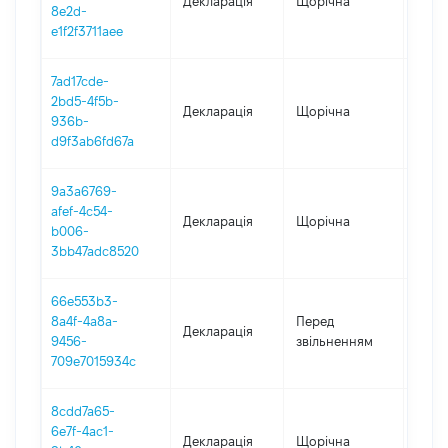
Декларація
Щорічна
2025
8e2d-
e1f2f3711aee
7ad17cde-
2bd5-4f5b-
Декларація
Щорічна
2024
936b-
d9f3ab6fd67a
9a3a6769-
afef-4c54-
Декларація
Щорічна
2023
b006-
3bb47adc8520
66e553b3-
01.01
8a4f-4a8a-
Перед
Декларація
-
9456-
звільненням
31.10
709e7015934c
8cdd7a65-
6e7f-4ac1-
Декларація
Щорічна
2022