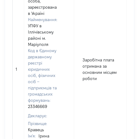
особа,
зареєстрована
в Україні
Найменування:
УПФУ в
Іллічівському
районі м.
Маріуполя
Код в Єдиному
державному
Заробітна плата
реєстрі
отримана за
1
юридичних
3
основним місцем
осіб, фізичних
роботи
осіб –
підприємців та
громадських
формувань:
23346669
Декларує:
Прізвище:
Кравець
Ім'я:
Ірина