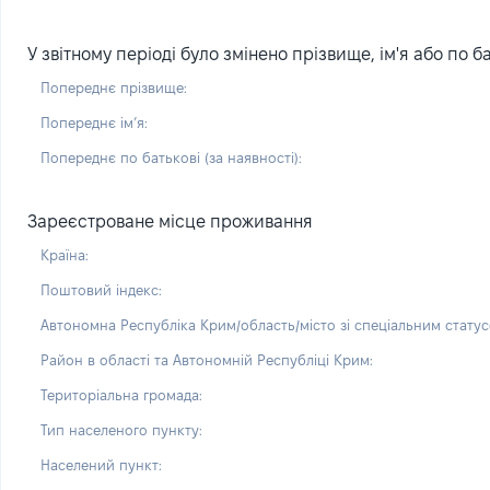
У звітному періоді було змінено прізвище, ім'я або по ба
Попереднє прізвище:
Попереднє імʼя:
Попереднє по батькові (за наявності):
Зареєстроване місце проживання
Країна:
Поштовий індекс:
Автономна Республіка Крим/область/місто зі спеціальним статус
Район в області та Автономній Республіці Крим:
Територіальна громада:
Тип населеного пункту:
Населений пункт: