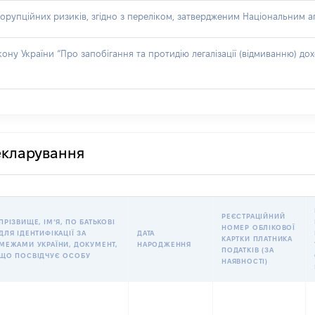
орупційних ризиків, згідно з переліком, затвердженим Національним аг
акону України “Про запобігання та протидію легалізації (відмиванню) 
декларування
РЕЄСТРАЦІЙНИЙ
ПРІЗВИЩЕ, ІМʼЯ, ПО БАТЬКОВІ
НОМЕР ОБЛІКОВОЇ
ДЛЯ ІДЕНТИФІКАЦІЇ ЗА
ДАТА
КАРТКИ ПЛАТНИКА
МЕЖАМИ УКРАЇНИ, ДОКУМЕНТ,
НАРОДЖЕННЯ
ПОДАТКІВ (ЗА
ЩО ПОСВІДЧУЄ ОСОБУ
НАЯВНОСТІ)