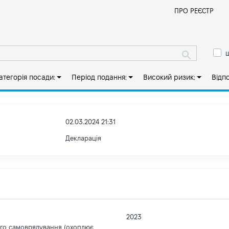
Й
ПРО РЕЄСТР
ш
атегорія посади:
Період подання:
Високий ризик:
Відп
02.03.2024 21:31
Декларація
2023
ого самоврядування (охоплює