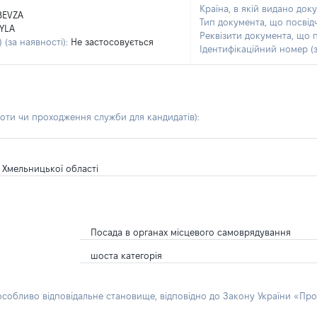
Країна, в якій видано док
BEVZA
Тип документа, що посвід
YLA
Реквізити документа, що 
 (за наявності):
Не застосовується
Ідентифікаційний номер (з
боти чи проходження служби для кандидатів)
:
и Хмельницької області
Посада в органах місцевого самоврядування
шоста категорія
 особливо відповідальне становище, відповідно до Закону України «Про