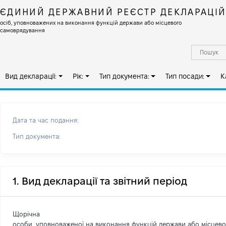
ЄДИНИЙ ДЕРЖАВНИЙ РЕЄСТР ДЕКЛАРАЦІ
осіб, уповноважених на виконання функцій держави або місцевого
самоврядування
Вид декларації:
Рік:
Тип документа:
Тип посади:
К
Дата та час подання:
Тип документа:
1. Вид декларації та звітний період
Щорічна
особи, уповноваженої на виконання функцій держави або місцев