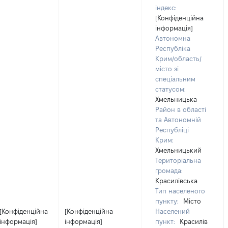
індекс:
[Конфіденційна
інформація]
Автономна
Республіка
Крим/область/
місто зі
спеціальним
статусом:
Хмельницька
Район в області
та Автономній
Республіці
Крим:
Хмельницький
Територіальна
громада:
Красилівська
Тип населеного
пункту:
Місто
[Конфіденційна
[Конфіденційна
Населений
інформація]
інформація]
пункт:
Красилів