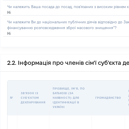
Чи належить Ваша посада до посад, пов'язаних з високим рівнем к
Ні
Чи належите Ви до національних публічних діячів відповідно до З
фінансуванню розповсюдження зброї масового знищення”?
Ні
2.2. Інформація про членів сім'ї суб'єкта 
ПРІЗВИЩЕ, ІМʼЯ, ПО
ЗВʼЯЗОК ІЗ
БАТЬКОВІ (ЗА
№
СУБʼЄКТОМ
НАЯВНОСТІ) ДЛЯ
ГРОМАДЯНСТВО
ДЕКЛАРУВАННЯ
ІДЕНТИФІКАЦІЇ В
УКРАЇНІ