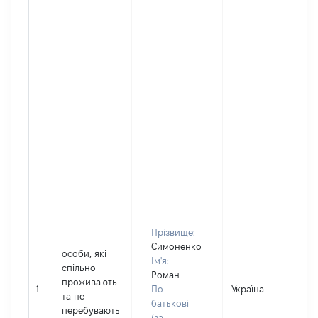
Прізвище:
Симоненко
особи, які
Ім'я:
спільно
Роман
проживають
1
По
Україна
Д
та не
батькові
перебувають
(за