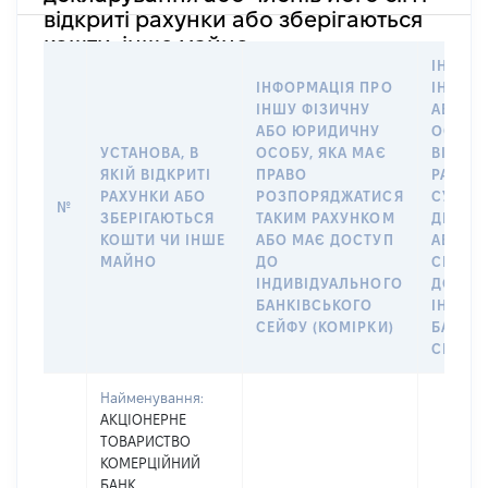
відкриті рахунки або зберігаються
кошти, інше майно
ІНФОР
ІНФОРМАЦІЯ ПРО
ІНШУ 
ІНШУ ФІЗИЧНУ
АБО Ю
АБО ЮРИДИЧНУ
ОСОБУ,
УСТАНОВА, В
ОСОБУ, ЯКА МАЄ
ВІДКР
ЯКІЙ ВІДКРИТІ
ПРАВО
РАХУНО
РАХУНКИ АБО
РОЗПОРЯДЖАТИСЯ
СУБ’ЄК
№
ЗБЕРІГАЮТЬСЯ
ТАКИМ РАХУНКОМ
ДЕКЛА
КОШТИ ЧИ ІНШЕ
АБО МАЄ ДОСТУП
АБО ЧЛ
МАЙНО
ДО
СІМ’Ї 
ІНДИВІДУАЛЬНОГО
ДОГОВ
БАНКІВСЬКОГО
ІНДИВ
СЕЙФУ (КОМІРКИ)
БАНКІ
СЕЙФУ 
Найменування:
АКЦІОНЕРНЕ
ТОВАРИСТВО
КОМЕРЦІЙНИЙ
БАНК