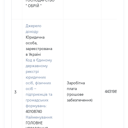
ГОСПОДАРСТВО
" ОБРІЙ "
Джерело
доходу:
Юридична
особа,
зареєстрована
в Україні
Код в Єдиному
державному
реєстрі
юридичних
осіб, фізичних
Заробітна
осіб –
плата
443198
3
підприємців та
(грошове
громадських
забезпечення)
формувань:
40108740
Найменування:
ГОЛОВНЕ