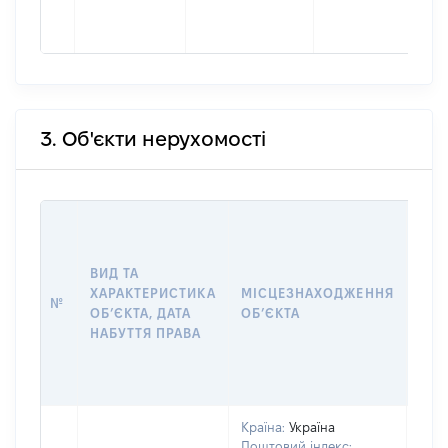
3. Об'єкти нерухомості
ВАР
ДАТ
НАБ
ВИД ТА
ПРА
ХАРАКТЕРИСТИКА
МІСЦЕЗНАХОДЖЕННЯ
№
ЗА
ОБʼЄКТА, ДАТА
ОБʼЄКТА
ОС
НАБУТТЯ ПРАВА
ГР
ОЦІ
ГРН
Країна:
Україна
Поштовий індекс: