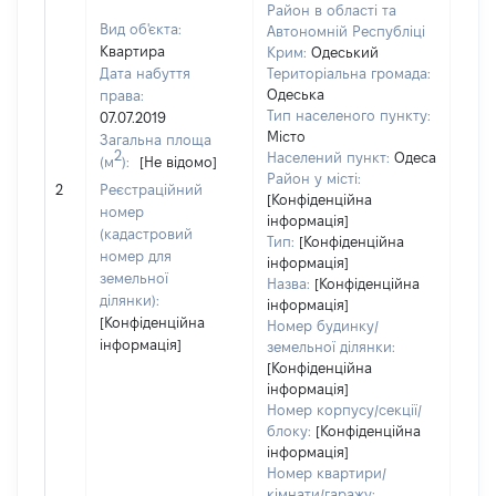
Район в області та
Вид об'єкта:
Автономній Республіці
Квартира
Крим:
Одеський
Дата набуття
Територіальна громада:
Одеська
права:
Тип населеного пункту:
07.07.2019
Місто
Загальна площа
2
Населений пункт:
Одеса
(м
):
[Не відомо]
Район у місті:
[Не 
2
Реєстраційний
[Конфіденційна
номер
інформація]
(кадастровий
Тип:
[Конфіденційна
номер для
інформація]
земельної
Назва:
[Конфіденційна
ділянки):
інформація]
[Конфіденційна
Номер будинку/
інформація]
земельної ділянки:
[Конфіденційна
інформація]
Номер корпусу/секції/
блоку:
[Конфіденційна
інформація]
Номер квартири/
кімнати/гаражу: