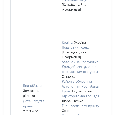
[Конфіденційна
інформація]
Країна:
Україна
Поштовий індекс:
[Конфіденційна
інформація]
Автономна Республіка
Крим/область/місто зі
спеціальним статусом:
Одеська
Район в області та
Вид об'єкта:
Автономній Республіці
Земельна
Крим:
Подільський
ділянка
Територіальна громада:
Дата набуття
Любашівська
Тип населеного пункту:
права:
8473
Село
22.10.2021
Тип