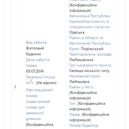
[Конфіденційна
інформація]
Автономна Республіка
Крим/область/місто зі
спеціальним статусом:
Одеська
Район в області та
Вид об'єкта:
Автономній Республіці
Житловий
Крим:
Подільський
будинок
Територіальна громада:
Дата набуття
Любашівська
Тип населеного пункту:
права:
Селище міського типу
05.07.2014
Населений пункт:
Загальна площа
2
Любашівка
(м
):
[Не відомо]
[Не 
1
Район у місті:
Реєстраційний
[Конфіденційна
номер
інформація]
(кадастровий
Тип:
[Конфіденційна
номер для
інформація]
земельної
Назва:
[Конфіденційна
ділянки):
інформація]
[Конфіденційна
Номер будинку/