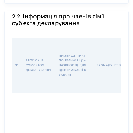
2.2. Інформація про членів сім'ї
суб'єкта декларування
П
І
Б
ПРІЗВИЩЕ, ІМʼЯ,
І
ЗВʼЯЗОК ІЗ
ПО БАТЬКОВІ (ЗА
№
СУБʼЄКТОМ
НАЯВНОСТІ) ДЛЯ
ГРОМАДЯНСТВО
У
ДЕКЛАРУВАННЯ
ІДЕНТИФІКАЦІЇ В
Д
УКРАЇНІ