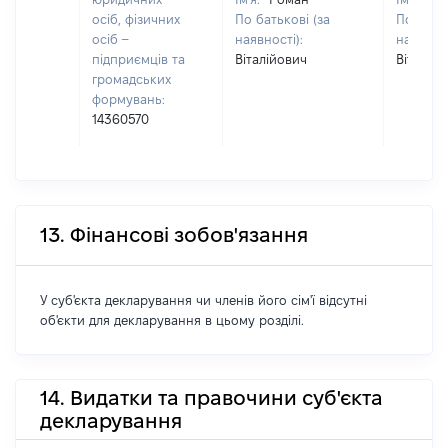
осіб, фізичних
По батькові (за
По батьк
осіб –
наявності):
наявност
підприємців та
Віталійович
Віталій
громадських
формувань:
14360570
13. Фінансові зобов'язання
У суб'єкта декларування чи членів його сім'ї відсутні
об'єкти для декларування в цьому розділі.
14. Видатки та правочини суб'єкта
декларування