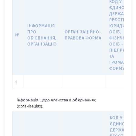
КОД У
ЄДИНОМУ
ДЕРЖАВНО
РЕЄСТРІ
ІНФОРМАЦІЯ
ЮРИДИЧНИ
ПРО
ОРГАНІЗАЦІЙНО-
ОСІБ,
№
ОБʼЄДНАННЯ,
ПРАВОВА ФОРМА
ФІЗИЧНИХ
ОРГАНІЗАЦІЮ
ОСІБ –
ПІДПРИЄМЦ
ТА
ГРОМАДСЬК
ФОРМУВАН
1
Інформація щодо членства в об’єднаннях
(організаціях):
КОД У
ЄДИНОМУ
ДЕРЖАВНО