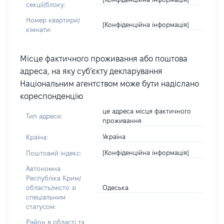
секції/блоку:
Номер квартири/
[Конфіденційна інформація]
кімнати:
Місце фактичного проживання або поштова
адреса, на яку суб’єкту декларування
Національним агентством може бути надіслано
кореспонденцію
це адреса місця фактичного
Тип адреси:
проживання
Україна
Країна:
[Конфіденційна інформація]
Поштовий індекс:
Автономна
Республіка Крим/
Одеська
область/місто зі
спеціальним
статусом:
Район в області та