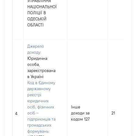
УПРАВЛІННЯ
НАЦІОНАЛЬНОЇ
ПОЛІЦІЇ В
ОДЕСЬКІЙ
ОБЛАСТІ
Джерело
доходу:
Юридична
особа,
зареєстрована
в Україні
Код в Єдиному
державному
реєстрі
юридичних
осіб, фізичних
Інше
осіб –
доходи за
21
4
підприємців та
кодом 127
громадських
формувань: