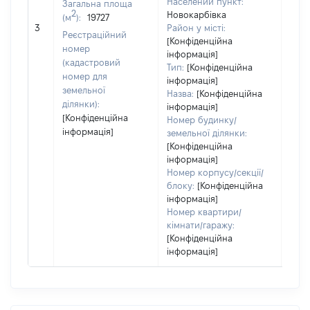
Населений пункт:
Загальна площа
варт
2
Новокарбівка
(м
):
19727
обʼє
3
Район у місті:
варт
Реєстраційний
[Конфіденційна
ост
номер
інформація]
гро
(кадастровий
Тип:
[Конфіденційна
оці
номер для
інформація]
земельної
Назва:
[Конфіденційна
ділянки):
інформація]
[Конфіденційна
Номер будинку/
інформація]
земельної ділянки:
[Конфіденційна
інформація]
Номер корпусу/секції/
блоку:
[Конфіденційна
інформація]
Номер квартири/
кімнати/гаражу:
[Конфіденційна
інформація]