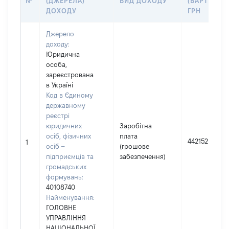
№
(ДЖЕРЕЛА)
ВИД ДОХОДУ
(ВАРТІСТЬ)
ДОХОДУ
ГРН
Джерело
доходу:
Юридична
особа,
зареєстрована
в Україні
Код в Єдиному
державному
реєстрі
юридичних
Заробітна
осіб, фізичних
плата
442152
1
осіб –
(грошове
підприємців та
забезпечення)
громадських
формувань:
40108740
Найменування:
ГОЛОВНЕ
УПРАВЛІННЯ
НАЦІОНАЛЬНОЇ