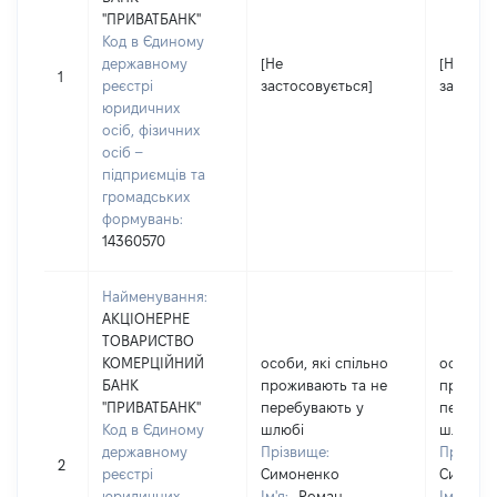
"ПРИВАТБАНК"
Код в Єдиному
державному
[Не
[Не
1
реєстрі
застосовується]
застосо
юридичних
осіб, фізичних
осіб –
підприємців та
громадських
формувань:
14360570
Найменування:
АКЦІОНЕРНЕ
ТОВАРИСТВО
КОМЕРЦІЙНИЙ
особи, які спільно
особи, я
БАНК
проживають та не
прожива
"ПРИВАТБАНК"
перебувають у
перебув
Код в Єдиному
шлюбі
шлюбі
державному
Прізвище:
Прізвищ
2
реєстрі
Симоненко
Симоне
юридичних
Ім'я:
Роман
Ім'я:
Ро