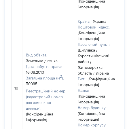
[Конфіденційна
інформація]
Країна:
Україна
Поштовий індекс:
[Конфіденційна
інформація]
Населений пункт:
Щигліївка /
Вид об'єкта:
Коростишівський
Земельна ділянка
район /
Дата набуття права:
Житомирська
16.08.2010
область / Україна
2
Загальна площа (м
):
Тип:
[Конфіденційна
30095
інформація]
10
Назва:
Реєстраційний номер
[Конфіденційна
(кадастровий номер
інформація]
для земельної
Номер будинку:
ділянки):
[Конфіденційна
[Конфіденційна
інформація]
інформація]
Номер корпусу: