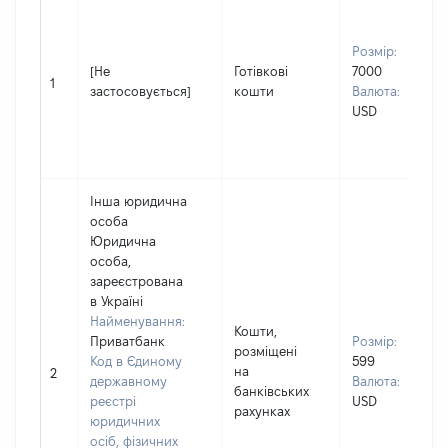
Розмір:
[Не
Готівкові
7000
1
застосовується]
кошти
Валюта:
USD
Інша юридична
особа
Юридична
особа,
зареєстрована
в Україні
Найменування:
Кошти,
Приватбанк
Розмір:
розміщені
Код в Єдиному
599
на
2
державному
Валюта:
банківських
реєстрі
USD
рахунках
юридичних
осіб, фізичних