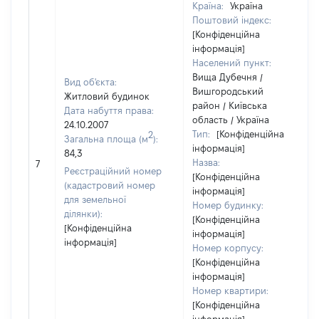
Країна:
Україна
Поштовий індекс:
[Конфіденційна
інформація]
Населений пункт:
Вища Дубечня /
Вид об'єкта:
Вишгородський
Житловий будинок
район / Київська
Дата набуття права:
область / Україна
24.10.2007
Тип:
[Конфіденційна
2
Загальна площа (м
):
інформація]
84,3
Назва:
7
Реєстраційний номер
[Конфіденційна
(кадастровий номер
інформація]
для земельної
Номер будинку:
ділянки):
[Конфіденційна
[Конфіденційна
інформація]
інформація]
Номер корпусу:
[Конфіденційна
інформація]
Номер квартири:
[Конфіденційна