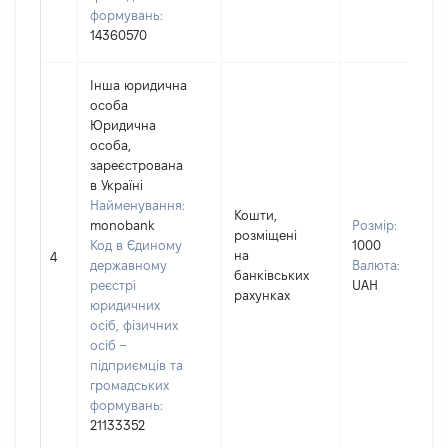
формувань:
14360570
Інша юридична
особа
Юридична
особа,
зареєстрована
в Україні
Найменування:
Кошти,
monobank
Розмір:
розміщені
Код в Єдиному
1000
на
4
державному
Валюта:
банківських
реєстрі
UAH
рахунках
юридичних
осіб, фізичних
осіб –
підприємців та
громадських
формувань:
21133352