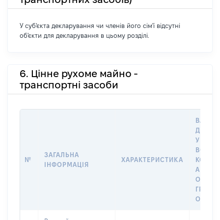
У суб'єкта декларування чи членів його сім'ї відсутні
об'єкти для декларування в цьому розділі.
6. Цінне рухоме майно -
транспортні засоби
ВАРТІС
ДАТУ 
У ВЛАС
ВОЛОД
ЗАГАЛЬНА
№
ХАРАКТЕРИСТИКА
КОРИС
ІНФОРМАЦІЯ
АБО З
ОСТА
ГРОШ
ОЦІНК