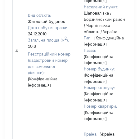
інформація]
Населений пункт:
Шаповалівка /
Вид об'єкта:
Борзнянський район
Житловий будинок
/ Чернігівська
Дата набуття права:
область / Україна
24.12.2010
Тип:
[Конфіденційна
2
Загальна площа (м
):
інформація]
50,8
Назва:
4
Реєстраційний номер
[Конфіденційна
(кадастровий номер
інформація]
для земельної
Номер будинку:
ділянки):
[Конфіденційна
[Конфіденційна
інформація]
інформація]
Номер корпусу:
[Конфіденційна
інформація]
Номер квартири:
[Конфіденційна
інформація]
Країна:
Україна