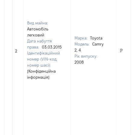
Вид майна:
Автомобіль
легковий
Марка:
Toyota
Дата набуття
Модель:
Camry
права:
03.03.2015
2, 4
[Не від
2
Ідентифікаційний
Рік випуску:
номер (VIN-код,
2008
номер шасі):
[Конфіденційна
інформація]