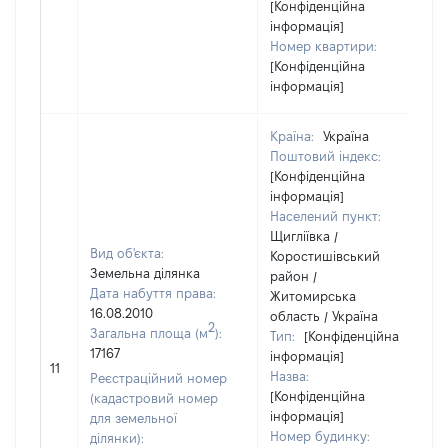
[Конфіденційна
інформація]
Номер квартири:
[Конфіденційна
інформація]
Країна:
Україна
Поштовий індекс:
[Конфіденційна
інформація]
Населений пункт:
Щигліївка /
Вид об'єкта:
Коростишівський
Земельна ділянка
район /
Дата набуття права:
Житомирська
16.08.2010
область / Україна
2
Загальна площа (м
):
Тип:
[Конфіденційна
17167
інформація]
11
Назва:
Реєстраційний номер
[Конфіденційна
(кадастровий номер
інформація]
для земельної
Номер будинку:
ділянки):