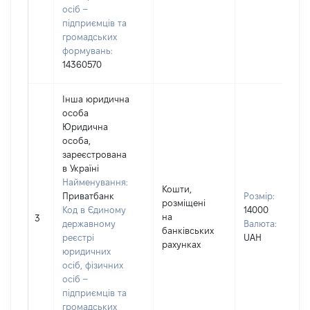
осіб –
підприємців та
громадських
формувань:
14360570
Інша юридична
особа
Юридична
особа,
зареєстрована
в Україні
Найменування:
Кошти,
Приватбанк
Розмір:
розміщені
Код в Єдиному
14000
на
3
державному
Валюта:
банківських
реєстрі
UAH
рахунках
юридичних
осіб, фізичних
осіб –
підприємців та
громадських