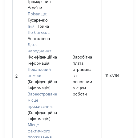
Громадянин
України
Прізвище:
Кухаренко
Ім'я:
Ірина
По батькові:
Анатоліївна
Дата
народження:
[Конфіденційна
Заробітна
інформація]
плата
Податковий
отримана
номер:
за
1152764
2
[Конфіденційна
основним
інформація]
місцем
Зареєстроване
роботи
місце
проживання:
[Конфіденційна
інформація]
Місце
фактичного
проживання: