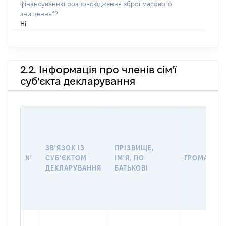
фінансуванню розповсюдження зброї масового
знищення”?
Ні
2.2. Інформація про членів сім'ї
суб'єкта декларування
ЗВ'ЯЗОК ІЗ
ПРІЗВИЩЕ,
№
СУБ'ЄКТОМ
ІМ'Я, ПО
ГРОМАДЯН
ДЕКЛАРУВАННЯ
БАТЬКОВІ