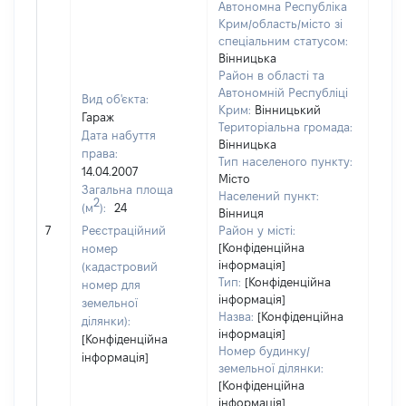
Автономна Республіка
Крим/область/місто зі
спеціальним статусом:
Вінницька
Район в області та
Автономній Республіці
Вид об'єкта:
Крим:
Вінницький
Гараж
Територіальна громада:
Дата набуття
Вінницька
права:
Тип населеного пункту:
14.04.2007
Місто
Загальна площа
Населений пункт:
2
(м
):
24
Вінниця
[Не 
7
Реєстраційний
Район у місті:
[Конфіденційна
номер
інформація]
(кадастровий
Тип:
[Конфіденційна
номер для
інформація]
земельної
Назва:
[Конфіденційна
ділянки):
інформація]
[Конфіденційна
Номер будинку/
інформація]
земельної ділянки:
[Конфіденційна
інформація]