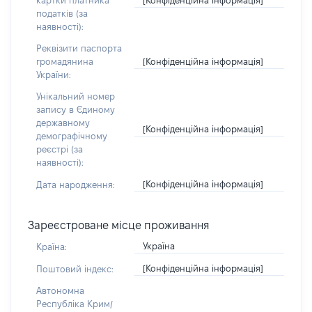
картки платника
податків (за
наявності):
Реквізити паспорта
[Конфіденційна інформація]
громадянина
України:
Унікальний номер
запису в Єдиному
державному
[Конфіденційна інформація]
демографічному
реєстрі (за
наявності):
[Конфіденційна інформація]
Дата народження:
Зареєстроване місце проживання
Україна
Країна:
[Конфіденційна інформація]
Поштовий індекс:
Автономна
Республіка Крим/