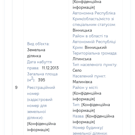
[Конфіденційна
інформація]
Автономна Республіка
Крим/область/місто зі
спеціальним статусом:
Вінницька
Район в області та
Автономній Республіці
Вид об'єкта:
Крим:
Вінницький
Земельна
Територіальна громада:
ділянка
Літинська
Дата набуття
Тип населеного пункту:
права:
11.12.2013
Село
Загальна площа
738
Населений пункт:
2
(м
):
395
Тип 
Малинівка
обʼє
9
Реєстраційний
Район у місті:
варт
[Конфіденційна
номер
інформація]
набу
(кадастровий
Тип:
[Конфіденційна
номер для
інформація]
земельної
Назва:
[Конфіденційна
ділянки):
інформація]
[Конфіденційна
Номер будинку/
інформація]
земельної ділянки: