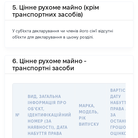
5. Цінне рухоме майно (крім
транспортних засобів)
У суб'єкта декларування чи членів його сім'ї відсутні
об'єкти для декларування в цьому розділі.
6. Цінне рухоме майно -
транспортні засоби
ВАРТІСТЬ Н
ВИД, ЗАГАЛЬНА
ДАТУ
ІНФОРМАЦІЯ ПРО
НАБУТТЯ
МАРКА,
ОБʼЄКТ,
ПРАВА АБО
МОДЕЛЬ,
№
ІДЕНТИФІКАЦІЙНИЙ
ЗА
РІК
НОМЕР (ЗА
ОСТАННЬО
ВИПУСКУ
НАЯВНОСТІ), ДАТА
ГРОШОВОЮ
НАБУТТЯ ПРАВА
ОЦІНКОЮ,