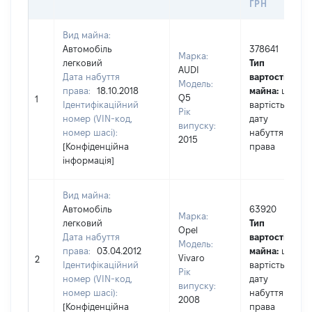
ГРН
Вид майна:
Автомобіль
378641
Марка:
легковий
Тип
AUDI
Дата набуття
вартості
Модель:
права:
18.10.2018
майна:
це
Q5
1
Ідентифікаційний
вартість на
Рік
номер (VIN-код,
дату
випуску:
номер шасі):
набуття
2015
[Конфіденційна
права
інформація]
Вид майна:
Автомобіль
63920
Марка:
легковий
Тип
Opel
Дата набуття
вартості
Модель:
права:
03.04.2012
майна:
це
Vivaro
2
Ідентифікаційний
вартість на
Рік
номер (VIN-код,
дату
випуску:
номер шасі):
набуття
2008
[Конфіденційна
права