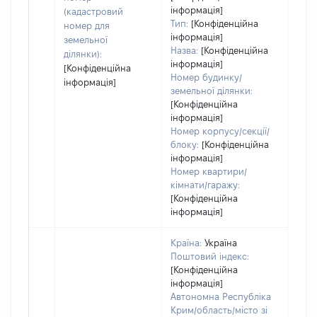
інформація]
набу
(кадастровий
Тип:
[Конфіденційна
номер для
інформація]
земельної
Назва:
[Конфіденційна
ділянки):
інформація]
[Конфіденційна
Номер будинку/
інформація]
земельної ділянки:
[Конфіденційна
інформація]
Номер корпусу/секції/
блоку:
[Конфіденційна
інформація]
Номер квартири/
кімнати/гаражу:
[Конфіденційна
інформація]
Країна:
Україна
Поштовий індекс:
[Конфіденційна
інформація]
Автономна Республіка
Крим/область/місто зі