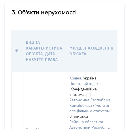
3. Об'єкти нерухомості
ВАР
ВИД ТА
ДАТ
ХАРАКТЕРИСТИКА
МІСЦЕЗНАХОДЖЕННЯ
ПРА
№
ОБʼЄКТА, ДАТА
ОБʼЄКТА
ОС
НАБУТТЯ ПРАВА
ГР
ОЦІ
Країна:
Україна
Поштовий індекс:
[Конфіденційна
інформація]
Автономна Республіка
Крим/область/місто зі
спеціальним статусом:
Вінницька
Район в області та
Автономній Республіці