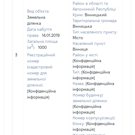
Район в області та
Автономній Республіці
Вид об'єкта:
Крим:
Вінницький
Земельна
Територіальна громада:
ділянка
Вінницька
Дата набуття
Тип населеного пункту:
права:
14.01.2019
Місто
Загальна площа
5510
Населений пункт:
2
(м
):
1000
Тип 
Вінниця
обʼє
3
Реєстраційний
Район у місті:
варт
[Конфіденційна
номер
інформація]
набу
(кадастровий
Тип:
[Конфіденційна
номер для
інформація]
земельної
Назва:
[Конфіденційна
ділянки):
інформація]
[Конфіденційна
Номер будинку/
інформація]
земельної ділянки:
[Конфіденційна
інформація]
Номер корпусу/секції/
блоку:
[Конфіденційна
інформація]