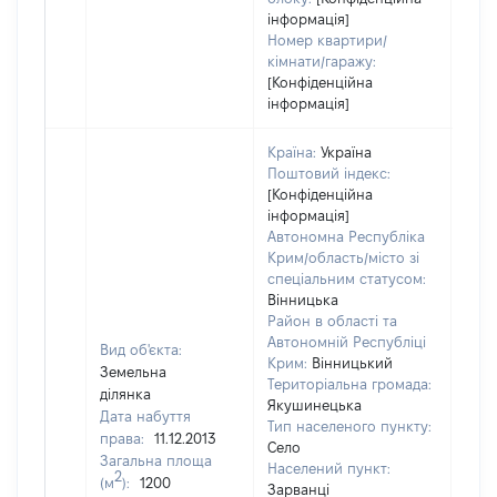
інформація]
Номер квартири/
кімнати/гаражу:
[Конфіденційна
інформація]
Країна:
Україна
Поштовий індекс:
[Конфіденційна
інформація]
Автономна Республіка
Крим/область/місто зі
спеціальним статусом:
Вінницька
Район в області та
Автономній Республіці
Вид об'єкта:
Крим:
Вінницький
Земельна
Територіальна громада:
ділянка
Якушинецька
Дата набуття
Тип населеного пункту:
права:
11.12.2013
Село
Загальна площа
395
Населений пункт:
2
(м
):
1200
Тип 
Зарванці