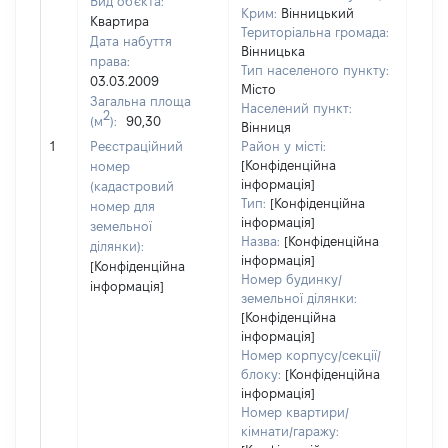
Вид об'єкта:
Крим:
Вінницький
Квартира
Територіальна громада:
Дата набуття
Вінницька
права:
Тип населеного пункту:
03.03.2009
Місто
Загальна площа
445
Населений пункт:
2
(м
):
90,30
Тип 
Вінниця
обʼє
1
Реєстраційний
Район у місті:
варт
[Конфіденційна
номер
інформація]
набу
(кадастровий
Тип:
[Конфіденційна
номер для
інформація]
земельної
Назва:
[Конфіденційна
ділянки):
інформація]
[Конфіденційна
Номер будинку/
інформація]
земельної ділянки:
[Конфіденційна
інформація]
Номер корпусу/секції/
блоку:
[Конфіденційна
інформація]
Номер квартири/
кімнати/гаражу: