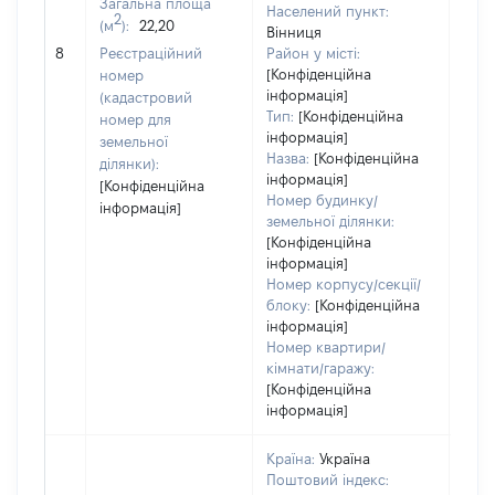
Загальна площа
276
Населений пункт:
2
(м
):
22,20
Тип 
Вінниця
обʼє
8
Реєстраційний
Район у місті:
варт
[Конфіденційна
номер
інформація]
набу
(кадастровий
Тип:
[Конфіденційна
номер для
інформація]
земельної
Назва:
[Конфіденційна
ділянки):
інформація]
[Конфіденційна
Номер будинку/
інформація]
земельної ділянки:
[Конфіденційна
інформація]
Номер корпусу/секції/
блоку:
[Конфіденційна
інформація]
Номер квартири/
кімнати/гаражу:
[Конфіденційна
інформація]
Країна:
Україна
Поштовий індекс: