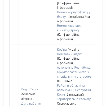
[Конфіденційна
інформація]
Номер корпусу/секції/
блоку:
[Конфіденційна
інформація]
Номер квартири/
кімнати/гаражу:
[Конфіденційна
інформація]
Країна:
Україна
Поштовий індекс:
[Конфіденційна
інформація]
Автономна Республіка
Крим/область/місто зі
спеціальним статусом:
Вінницька
Район в області та
Вид об'єкта:
Автономній Республіці
Земельна
Крим:
Вінницький
ділянка
Територіальна громада:
Дата набуття
Стрижавська