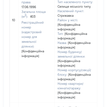
Тип населеного пункту:
права:
Селище міського типу
17.06.1996
Населений пункт:
Загальна площа
2
Стрижавка
(м
):
403
[Не
10
Район у місті:
заст
Реєстраційний
[Конфіденційна
номер
інформація]
(кадастровий
Тип:
[Конфіденційна
номер для
інформація]
земельної
Назва:
[Конфіденційна
ділянки):
інформація]
[Конфіденційна
Номер будинку/
інформація]
земельної ділянки:
[Конфіденційна
інформація]
Номер корпусу/секції/
блоку:
[Конфіденційна
інформація]
Номер квартири/
кімнати/гаражу:
[Конфіденційна
інформація]