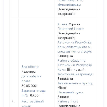
Номер квартири/
кімнати/гаражу:
[Конфіденційна
інформація]
Країна:
Україна
Поштовий індекс:
[Конфіденційна
інформація]
Автономна Республіка
Крим/область/місто зі
спеціальним статусом:
Вінницька
Район в області та
Автономній Республіці
Вид об'єкта:
Крим:
Вінницький
Квартира
Територіальна громада:
Дата набуття
Вінницька
права:
Тип населеного пункту:
30.03.2001
Місто
Загальна площа
190
Населений пункт:
2
(м
):
63,30
Тип 
Вінниця
обʼє
4
Реєстраційний
Район у місті:
варт
[Конфіденційна
номер