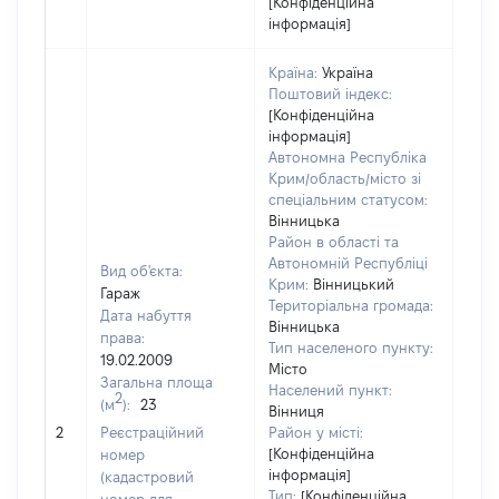
[Конфіденційна
інформація]
Країна:
Україна
Поштовий індекс:
[Конфіденційна
інформація]
Автономна Республіка
Крим/область/місто зі
спеціальним статусом:
Вінницька
Район в області та
Автономній Республіці
Вид об'єкта:
Крим:
Вінницький
Гараж
Територіальна громада:
Дата набуття
Вінницька
права:
Тип населеного пункту:
19.02.2009
Місто
Загальна площа
Населений пункт:
2
(м
):
23
Вінниця
[Не 
2
Реєстраційний
Район у місті:
[Конфіденційна
номер
інформація]
(кадастровий
Тип:
[Конфіденційна