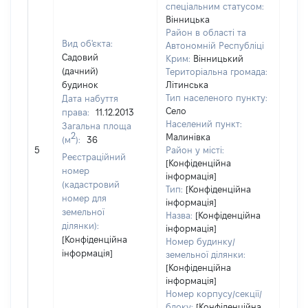
спеціальним статусом:
Вінницька
Район в області та
Вид об'єкта:
Автономній Республіці
Садовий
Крим:
Вінницький
(дачний)
Територіальна громада:
будинок
Літинська
Тип населеного пункту:
Дата набуття
Село
права:
11.12.2013
Населений пункт:
Загальна площа
2
Малинівка
(м
):
36
[Не 
5
Район у місті:
Реєстраційний
[Конфіденційна
номер
інформація]
(кадастровий
Тип:
[Конфіденційна
номер для
інформація]
земельної
Назва:
[Конфіденційна
ділянки):
інформація]
[Конфіденційна
Номер будинку/
інформація]
земельної ділянки:
[Конфіденційна
інформація]
Номер корпусу/секції/
блоку:
[Конфіденційна