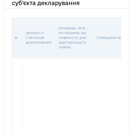
суб'єкта декларування
П
ПРІЗВИЩЕ, ІМʼЯ,
Б
ЗВʼЯЗОК ІЗ
ПО БАТЬКОВІ (ЗА
І
№
СУБʼЄКТОМ
НАЯВНОСТІ) ДЛЯ
ГРОМАДЯНСТВО
М
ДЕКЛАРУВАННЯ
ІДЕНТИФІКАЦІЇ В
УКРАЇНІ