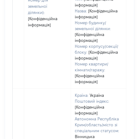
номер для
інформація]
земельної
Назва:
[Конфіденційна
ділянки):
інформація]
[Конфіденційна
Номер будинку/
інформація]
земельної ділянки:
[Конфіденційна
інформація]
Номер корпусу/секції/
блоку:
[Конфіденційна
інформація]
Номер квартири/
кімнати/гаражу:
[Конфіденційна
інформація]
Країна:
Україна
Поштовий індекс:
[Конфіденційна
інформація]
Автономна Республіка
Крим/область/місто зі
спеціальним статусом:
Вінницька