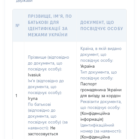
держави
ПРІЗВИЩЕ, ІМ’Я, ПО
БАТЬКОВІ ДЛЯ
ДОКУМЕНТ, ЩО
№
ІДЕНТИФІКАЦІЇ ЗА
ПОСВІДЧУЄ ОСОБУ
МЕЖАМИ УКРАЇНИ
Країна, в якій видано
документ, що
Прізвище (відповідно
посвідчує особу:
до документа, що
Україна
посвідчує особу):
Тип документа, що
Ivasiuk
посвідчує особу:
Ім’я (відповідно до
Паспорт
документа, що
громадянина України
посвідчує особу):
1
для виїзду за кордон
Iryna
Реквізити документа,
По батькові
що посвідчує особу:
(відповідно до
[Конфіденційна
документа, що
інформація]
посвідчує особу) (за
Ідентифікаційний
наявності):
Не
номер (за наявності):
застосовується
[Конфіденційна