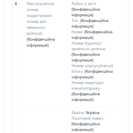
обʼє
6
Реєстраційний
Район у місті:
варт
[Конфіденційна
номер
інформація]
набу
(кадастровий
Тип:
[Конфіденційна
номер для
інформація]
земельної
Назва:
[Конфіденційна
ділянки):
інформація]
[Конфіденційна
Номер будинку/
інформація]
земельної ділянки:
[Конфіденційна
інформація]
Номер корпусу/секції/
блоку:
[Конфіденційна
інформація]
Номер квартири/
кімнати/гаражу:
[Конфіденційна
інформація]
Країна:
Україна
Поштовий індекс:
[Конфіденційна
інформація]