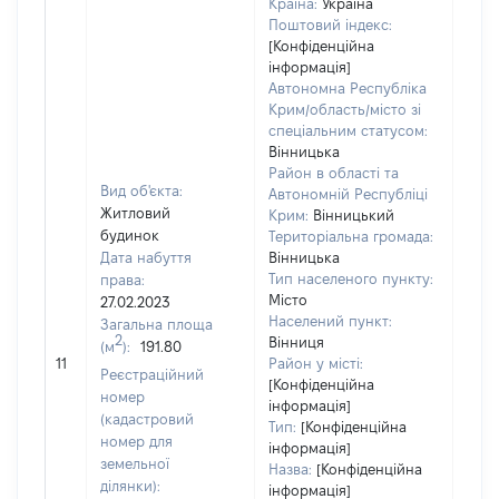
Країна:
Україна
Поштовий індекс:
[Конфіденційна
інформація]
Автономна Республіка
Крим/область/місто зі
спеціальним статусом:
Вінницька
Район в області та
Вид об'єкта:
Автономній Республіці
Житловий
Крим:
Вінницький
будинок
Територіальна громада:
Дата набуття
Вінницька
Тип населеного пункту:
права:
Місто
27.02.2023
498
Населений пункт:
Загальна площа
Тип 
2
Вінниця
(м
):
191.80
обʼє
11
Район у місті:
Реєстраційний
варт
[Конфіденційна
номер
інформація]
набу
(кадастровий
Тип:
[Конфіденційна
номер для
інформація]
земельної
Назва:
[Конфіденційна
ділянки):
інформація]