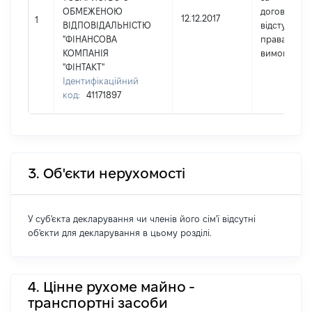
ОБМЕЖЕНОЮ
договором
12.12.2017
1
ВІДПОВІДАЛЬНІСТЮ
відступлен
"ФІНАНСОВА
права
КОМПАНІЯ
вимоги
"ФІНТАКТ"
Ідентифікаційний
код:
41171897
3. Об'єкти нерухомості
У суб'єкта декларування чи членів його сім'ї відсутні
об'єкти для декларування в цьому розділі.
4. Цінне рухоме майно -
транспортні засоби