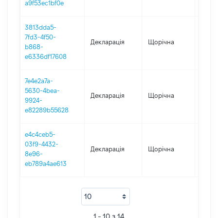
a9f53ec1bf0e
3813dda5-
7fd3-4f50-
Декларація
Щорічна
2020
b868-
e6336df17608
7e4e2a7a-
5630-4bea-
Декларація
Щорічна
2019
9924-
e82289b55628
e4c4ceb5-
03f9-4432-
Декларація
Щорічна
2018
8e96-
eb789a4ae613
1 - 10 з 14