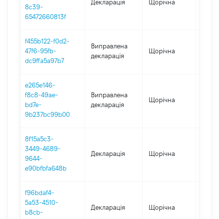
Декларація
Щорічна
2023
8c39-
65472660813f
f455b122-f0d2-
Виправлена
47f6-95fb-
Щорічна
2022
декларація
dc9ffa5a97b7
e265e146-
f8c8-49ae-
Виправлена
Щорічна
2021
bd7e-
декларація
9b237bc99b00
8f15a5c3-
3449-4689-
Декларація
Щорічна
2022
9644-
e90bfbfa648b
f96bdaf4-
5a53-4510-
Декларація
Щорічна
2021
b8cb-