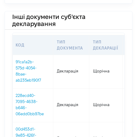
Інші документи суб'єкта
декларування
ТИП
ТИП
КОД
ПЕР
ДОКУМЕНТА
ДЕКЛАРАЦІЇ
91ca1a2b-
575d-4054-
Декларація
Щорічна
2025
8bae-
ab235eb190f7
228ecd40-
7095-4638-
Декларація
Щорічна
2024
b646-
06edd0bb97be
00d453d1-
9e85-426f-