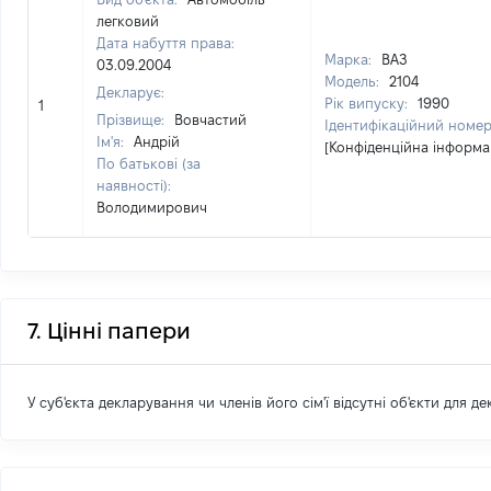
легковий
Дата набуття права:
Марка:
ВАЗ
03.09.2004
Модель:
2104
Декларує:
Рік випуску:
1990
1
Прізвище:
Вовчастий
Ідентифікаційний номер
Ім'я:
Андрій
[Конфіденційна інформа
По батькові (за
наявності):
Володимирович
7. Цінні папери
У суб'єкта декларування чи членів його сім'ї відсутні об'єкти для д