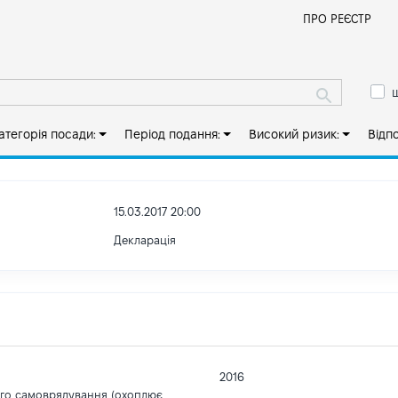
Й
ПРО РЕЄСТР
ш
атегорія посади:
Період подання:
Високий ризик:
Відп
15.03.2017 20:00
Декларація
2016
ого самоврядування (охоплює