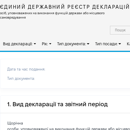
ЄДИНИЙ ДЕРЖАВНИЙ РЕЄСТР ДЕКЛАРАЦІ
осіб, уповноважених на виконання функцій держави або місцевого
самоврядування
Вид декларації:
Рік:
Тип документа:
Тип посади:
К
Дата та час подання:
Тип документа:
1. Вид декларації та звітний період
Щорічна
особи, уповноваженої на виконання функцій держави або місцев