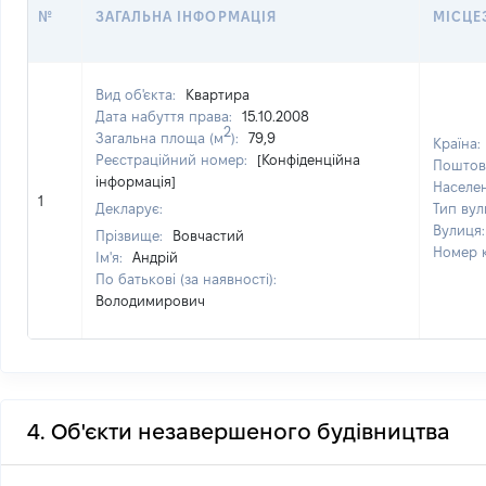
№
ЗАГАЛЬНА ІНФОРМАЦІЯ
МІСЦЕ
Вид об'єкта:
Квартира
Дата набуття права:
15.10.2008
2
Загальна площа (м
):
79,9
Країна:
Реєстраційний номер:
[Конфіденційна
Поштов
інформація]
Населе
1
Декларує:
Тип вул
Вулиця
Прізвище:
Вовчастий
Номер 
Ім'я:
Андрій
По батькові (за наявності):
Володимирович
4. Об'єкти незавершеного будівництва