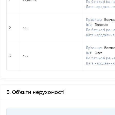
По батькові (за н
Дата народження
Прізвище:
Вовча
Ім'я:
Ярослав
2
син
По батькові (за н
Дата народження
Прізвище:
Вовча
Ім'я:
Олег
3
син
По батькові (за н
Дата народження
3. Об'єкти нерухомості