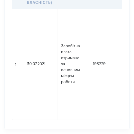
ВЛАСНІСТЬ)
Джер
Юрид
зареє
Украї
Найм
Заробітна
Дніп
плата
обла
отримана
прок
30.07.2021
за
193229
Код 
1
основним
держ
місцем
реєст
роботи
юриди
фізич
підпр
гром
форм
0290