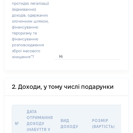
протидію легалізації
(відмиванню)
доходів, одержаних
злочинним шляхом,
фінансуванню
тероризму та
фінансуванню
розповсюдження
зброї масового
Ні
знищення”?
2. Доходи, у тому числі подарунки
ДАТА
ОТРИМАННЯ
ВИД
РОЗМІР
ІНФ
№
ДОХОДУ
ДОХОДУ
(ВАРТІСТЬ)
ДЖЕ
(НАБУТТЯ У