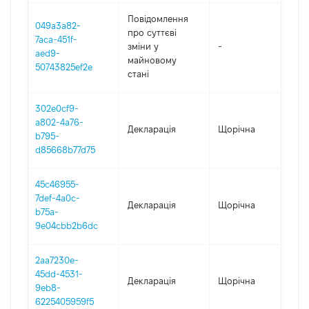
Повідомлення
049a3a82-
про суттєві
7aca-451f-
зміни y
-
202
aed9-
майновому
50743825ef2e
стані
302e0cf9-
a802-4a76-
Декларація
Щорічна
202
b795-
d85668b77d75
45c46955-
7def-4a0c-
Декларація
Щорічна
202
b75a-
9e04cbb2b6dc
2aa7230e-
45dd-4531-
Декларація
Щорічна
202
9eb8-
6225405959f5