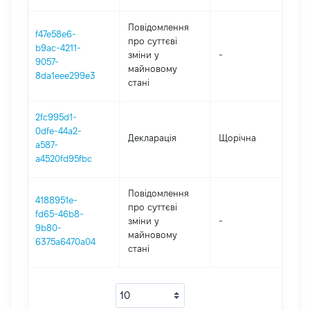
Повідомлення
f47e58e6-
про суттєві
b9ac-4211-
зміни y
-
202
9057-
майновому
8da1eee299e3
стані
2fc995d1-
0dfe-44a2-
Декларація
Щорічна
202
a587-
a4520fd95fbc
Повідомлення
4188951e-
про суттєві
fd65-46b8-
зміни y
-
202
9b80-
майновому
6375a6470a04
стані