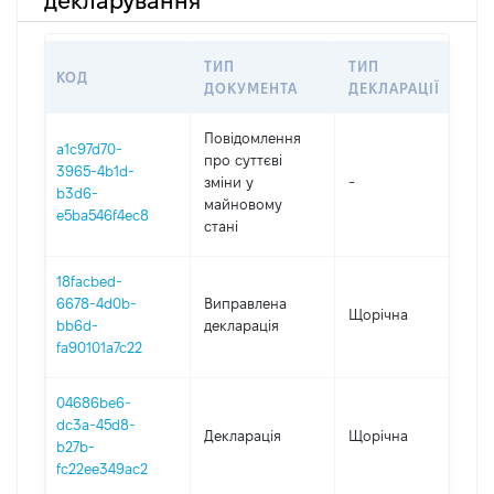
декларування
ТИП
ТИП
КОД
ПЕ
ДОКУМЕНТА
ДЕКЛАРАЦІЇ
Повідомлення
a1c97d70-
про суттєві
3965-4b1d-
зміни y
-
202
b3d6-
майновому
e5ba546f4ec8
стані
18facbed-
6678-4d0b-
Виправлена
Щорічна
202
bb6d-
декларація
fa90101a7c22
04686be6-
dc3a-45d8-
Декларація
Щорічна
202
b27b-
fc22ee349ac2