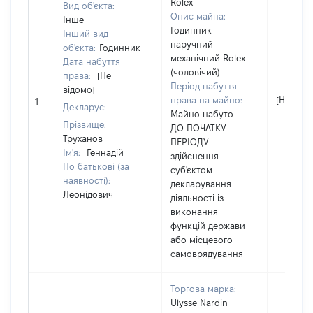
Rolex
Вид об'єкта:
Опис майна:
Інше
Годинник
Інший вид
наручний
об'єкта:
Годинник
механічний Rolex
Дата набуття
(чоловічий)
права:
[Не
Період набуття
відомо]
права на майно:
[Не відо
1
Декларує:
Майно набуто
Прізвище:
ДО ПОЧАТКУ
Труханов
ПЕРІОДУ
Ім'я:
Геннадій
здійснення
По батькові (за
суб'єктом
наявності):
декларування
Леонідович
діяльності із
виконання
функцій держави
або місцевого
самоврядування
Торгова марка:
Ulysse Nardin