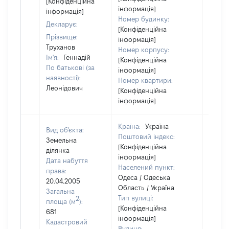
[Конфіденційна
інформація]
інформація]
Номер будинку:
Декларує:
[Конфіденційна
Прізвище:
інформація]
Труханов
Номер корпусу:
Ім'я:
Геннадій
[Конфіденційна
По батькові (за
інформація]
наявності):
Номер квартири:
Леонідович
[Конфіденційна
інформація]
Країна:
Україна
Вид об'єкта:
Поштовий індекс:
Земельна
[Конфіденційна
ділянка
інформація]
Дата набуття
Населений пункт:
права:
Одеса / Одеська
20.04.2005
Область / Україна
Загальна
Тип вулиці:
2
площа (м
):
[Конфіденційна
681
інформація]
Кадастровий
Вулиця: