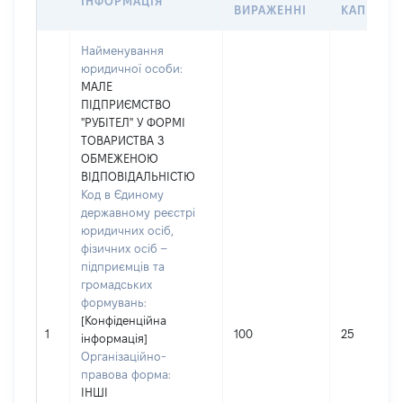
ІНФОРМАЦІЯ
ВИРАЖЕННІ
КАПІТАЛУ
Найменування
юридичної особи:
МАЛЕ
ПІДПРИЄМСТВО
"РУБІТЕЛ" У ФОРМІ
ТОВАРИСТВА З
ОБМЕЖЕНОЮ
ВІДПОВІДАЛЬНІСТЮ
Код в Єдиному
державному реєстрі
юридичних осіб,
фізичних осіб –
підприємців та
громадських
формувань:
[Конфіденційна
1
100
25
інформація]
Організаційно-
правова форма:
ІНШІ