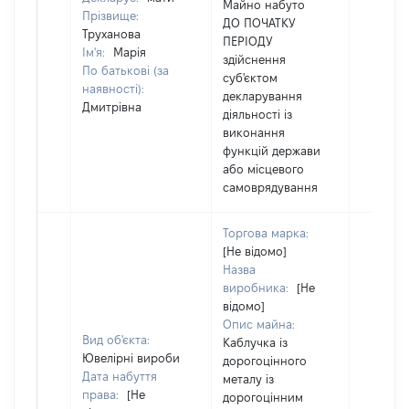
Майно набуто
Прізвище:
ДО ПОЧАТКУ
Труханова
ПЕРІОДУ
Ім'я:
Марія
здійснення
По батькові (за
суб'єктом
наявності):
декларування
Дмитрівна
діяльності із
виконання
функцій держави
або місцевого
самоврядування
Торгова марка:
[Не відомо]
Назва
виробника:
[Не
відомо]
Опис майна:
Вид об'єкта:
Каблучка із
Ювелірні вироби
дорогоцінного
Дата набуття
металу із
права:
[Не
дорогоцінним