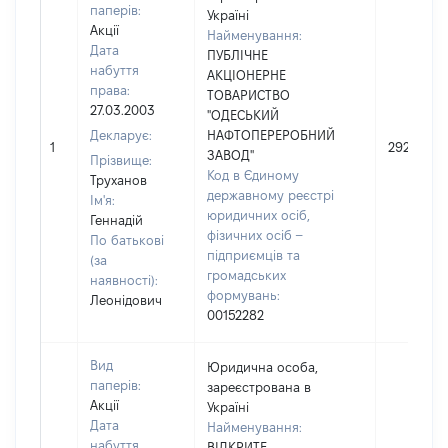
паперів:
Україні
Акції
Найменування:
Дата
ПУБЛІЧНЕ
набуття
АКЦІОНЕРНЕ
права:
ТОВАРИСТВО
27.03.2003
"ОДЕСЬКИЙ
Декларує:
НАФТОПЕРЕРОБНИЙ
1
292754
ЗАВОД"
Прізвище:
Код в Єдиному
Труханов
державному реєстрі
Ім'я:
юридичних осіб,
Геннадій
фізичних осіб –
По батькові
підприємців та
(за
громадських
наявності):
формувань:
Леонідович
00152282
Вид
Юридична особа,
паперів:
зареєстрована в
Акції
Україні
Дата
Найменування:
набуття
ВІДКРИТЕ