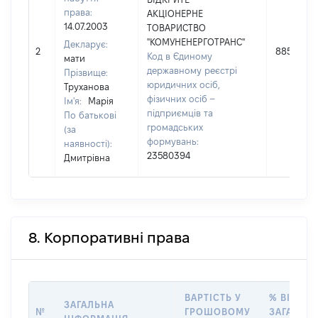
права:
АКЦІОНЕРНЕ
14.07.2003
ТОВАРИСТВО
"КОМУНЕНЕРГОТРАНС"
Декларує:
2
885000
Код в Єдиному
мати
державному реєстрі
Прізвище:
юридичних осіб,
Труханова
фізичних осіб –
Ім'я:
Марія
підприємців та
По батькові
громадських
(за
формувань:
наявності):
23580394
Дмитрівна
8. Корпоративні права
ВАРТІСТЬ У
% ВІД
ЗАГАЛЬНА
№
ГРОШОВОМУ
ЗАГАЛЬН