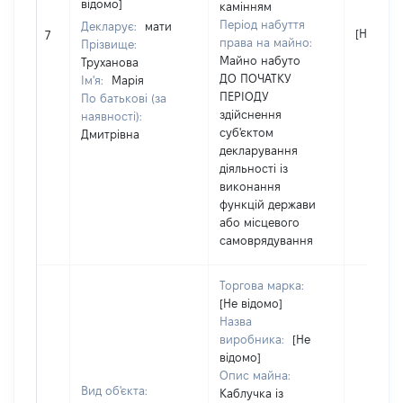
відомо]
камінням
Період набуття
Декларує:
мати
[Не відо
7
права на майно:
Прізвище:
Майно набуто
Труханова
ДО ПОЧАТКУ
Ім'я:
Марія
ПЕРІОДУ
По батькові (за
здійснення
наявності):
суб'єктом
Дмитрівна
декларування
діяльності із
виконання
функцій держави
або місцевого
самоврядування
Торгова марка:
[Не відомо]
Назва
виробника:
[Не
відомо]
Опис майна:
Вид об'єкта:
Каблучка із