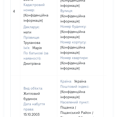
[Конфіденційна
Кадастровий
інформація]
номер:
Вулиця:
4
29239
[Конфіденційна
[Конфіденційна
інформація]
інформація]
Номер будинку:
Декларує:
[Конфіденційна
мати
інформація]
Прізвище:
Номер корпусу:
Труханова
[Конфіденційна
Ім'я:
Марія
інформація]
По батькові (за
Номер квартири:
наявності):
[Конфіденційна
Дмитрівна
інформація]
Країна:
Україна
Поштовий індекс:
Вид об'єкта:
[Конфіденційна
Житловий
інформація]
будинок
Населений пункт:
Дата набуття
Піщанка /
права:
Піщанський Район /
15.10.2003