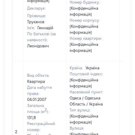
інформація]
Номер будинку:
Декларує:
[Конфіденційна
інформація]
Прізвище:
Номер корпусу:
Труханов
[Конфіденційна
Ім'я:
Геннадій
інформація]
По батькові (за
Номер квартири:
наявності):
[Конфіденційна
Леонідович
інформація]
Країна:
Україна
Поштовий індекс:
Вид об'єкта:
[Конфіденційна
Квартира
інформація]
Дата набуття
Населений пункт:
права:
Одеса / Одеська
04.01.2007
Область / Україна
Загальна
2
Тип вулиці:
площа (м
):
[Конфіденційна
131,8
інформація]
Реєстраційний
Вулиця:
номер:
2
37563
[Конфіденційна