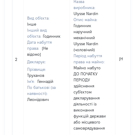
Назва
виробника:
Ulysse Nardin
Вид об'єкта:
Опис майна:
Інше
Годинник
Інший вид
наручний
об'єкта:
Годинник
механічний
Дата набуття
Ulysse Nardin
права:
[Не
(чоловічий)
відомо]
Період набуття
[Не відо
2
Декларує:
права на майно:
Майно набуто
Прізвище:
ДО ПОЧАТКУ
Труханов
ПЕРІОДУ
Ім'я:
Геннадій
здійснення
По батькові (за
суб'єктом
наявності):
декларування
Леонідович
діяльності із
виконання
функцій держави
або місцевого
самоврядування