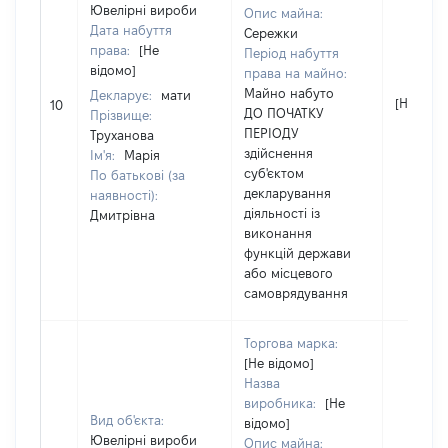
Ювелірні вироби
Опис майна:
Дата набуття
Сережки
права:
[Не
Період набуття
відомо]
права на майно:
Майно набуто
Декларує:
мати
[Не відо
10
ДО ПОЧАТКУ
Прізвище:
ПЕРІОДУ
Труханова
здійснення
Ім'я:
Марія
суб'єктом
По батькові (за
декларування
наявності):
діяльності із
Дмитрівна
виконання
функцій держави
або місцевого
самоврядування
Торгова марка:
[Не відомо]
Назва
виробника:
[Не
Вид об'єкта:
відомо]
Ювелірні вироби
Опис майна: