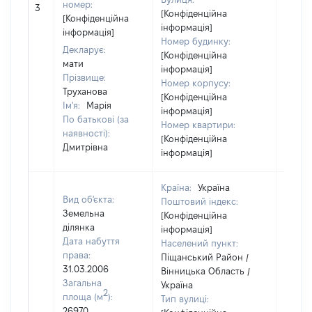
[Не
номер:
3
[Конфіденційна
відом
[Конфіденційна
інформація]
інформація]
Номер будинку:
Декларує:
[Конфіденційна
мати
інформація]
Прізвище:
Номер корпусу:
Труханова
[Конфіденційна
Ім'я:
Марія
інформація]
По батькові (за
Номер квартири:
наявності):
[Конфіденційна
Дмитрівна
інформація]
Країна:
Україна
Вид об'єкта:
Поштовий індекс:
Земельна
[Конфіденційна
ділянка
інформація]
Дата набуття
Населений пункт:
права:
Піщанський Район /
31.03.2006
Вінницька Область /
Загальна
Україна
2
площа (м
):
Тип вулиці:
26970