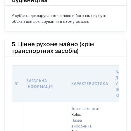
У суб'єкта декларування чи членів його сім'ї відсутні
об'єкти для декларування в цьому розділі.
5. Цінне рухоме майно (крім
транспортних засобів)
ВАРТІС
ДАТУ Н
ЗАГАЛЬНА
№
ХАРАКТЕРИСТИКА
У ВЛАС
ІНФОРМАЦІЯ
ВОЛОД
КОРИС
Торгова марка:
Rolex
Назва
виробника: