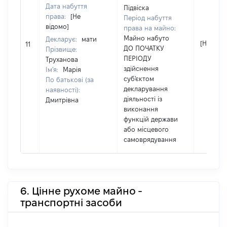
Дата набуття
Підвіска
права:
[Не
Період набуття
відомо]
права на майно:
Майно набуто
Декларує:
мати
[Не відо
11
ДО ПОЧАТКУ
Прізвище:
ПЕРІОДУ
Труханова
здійснення
Ім'я:
Марія
суб'єктом
По батькові (за
декларування
наявності):
діяльності із
Дмитрівна
виконання
функцій держави
або місцевого
самоврядування
6. Цінне рухоме майно -
транспортні засоби