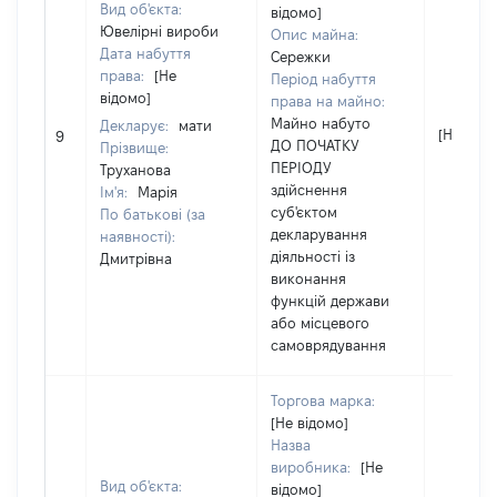
Вид об'єкта:
відомо]
Ювелірні вироби
Опис майна:
Дата набуття
Сережки
права:
[Не
Період набуття
відомо]
права на майно:
Майно набуто
Декларує:
мати
[Не відо
9
ДО ПОЧАТКУ
Прізвище:
ПЕРІОДУ
Труханова
здійснення
Ім'я:
Марія
суб'єктом
По батькові (за
декларування
наявності):
діяльності із
Дмитрівна
виконання
функцій держави
або місцевого
самоврядування
Торгова марка:
[Не відомо]
Назва
виробника:
[Не
Вид об'єкта:
відомо]