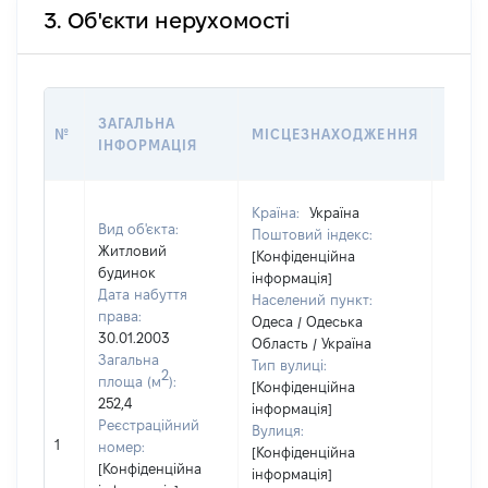
3. Об'єкти нерухомості
ВАРТ
ЗАГАЛЬНА
№
МІСЦЕЗНАХОДЖЕННЯ
НА Д
ІНФОРМАЦІЯ
НАБУ
Країна:
Україна
Вид об'єкта:
Поштовий індекс:
Житловий
[Конфіденційна
будинок
інформація]
Дата набуття
Населений пункт:
права:
Одеса / Одеська
30.01.2003
Область / Україна
Загальна
Тип вулиці:
2
площа (м
):
[Конфіденційна
252,4
інформація]
Реєстраційний
Вулиця:
[Не
1
номер:
[Конфіденційна
відом
[Конфіденційна
інформація]