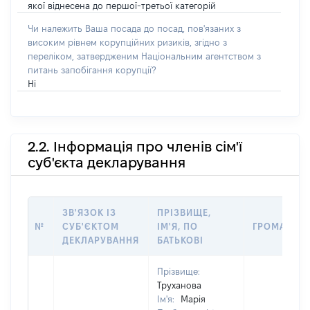
якої віднесена до першої-третьої категорій
Чи належить Ваша посада до посад, пов'язаних з
високим рівнем корупційних ризиків, згідно з
переліком, затвердженим Національним агентством з
питань запобігання корупції?
Ні
2.2. Інформація про членів сім'ї
суб'єкта декларування
ЗВ'ЯЗОК ІЗ
ПРІЗВИЩЕ,
№
СУБ'ЄКТОМ
ІМ'Я, ПО
ГРОМАДЯН
ДЕКЛАРУВАННЯ
БАТЬКОВІ
Прізвище:
Труханова
Ім'я:
Марія