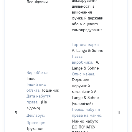
декларування
Леонідович
діяльності із
виконання
функцій держави
або місцевого
самоврядування
Торгова марка:
A. Lange & Sohne
Назва
виробника:
A.
Lange & Sohne
Вид об'єкта:
Опис майна:
Інше
Годинник
Інший вид
наручний
об'єкта:
Годинник
механічний A.
Дата набуття
Lange & Sohne
права:
[Не
(чоловічий)
відомо]
Період набуття
[Не відо
5
Декларує:
права на майно:
Майно набуто
Прізвище:
ДО ПОЧАТКУ
Труханов