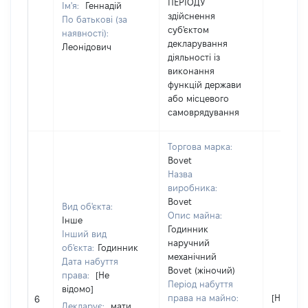
ПЕРІОДУ
Ім'я:
Геннадій
здійснення
По батькові (за
суб'єктом
наявності):
декларування
Леонідович
діяльності із
виконання
функцій держави
або місцевого
самоврядування
Торгова марка:
Bovet
Назва
виробника:
Bovet
Вид об'єкта:
Опис майна:
Інше
Годинник
Інший вид
наручний
об'єкта:
Годинник
механічний
Дата набуття
Bovet (жіночий)
права:
[Не
Період набуття
відомо]
права на майно:
[Не відо
6
Декларує:
мати