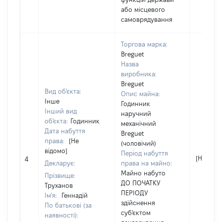
або місцевого
самоврядування
Торгова марка:
Breguet
Назва
виробника:
Breguet
Вид об'єкта:
Опис майна:
Інше
Годинник
Інший вид
наручний
об'єкта:
Годинник
механічний
Дата набуття
Breguet
права:
[Не
(чоловічий)
відомо]
Період набуття
[Не відо
4
Декларує:
права на майно:
Майно набуто
Прізвище:
ДО ПОЧАТКУ
Труханов
ПЕРІОДУ
Ім'я:
Геннадій
здійснення
По батькові (за
суб'єктом
наявності):