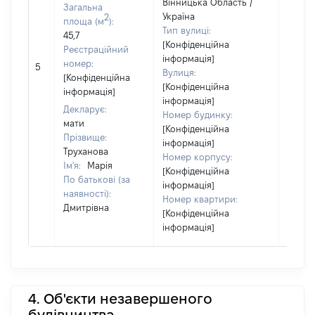
Вінницька Область /
Загальна
Україна
2
площа (м
):
Тип вулиці:
45,7
[Конфіденційна
Реєстраційний
інформація]
номер:
5
2120
Вулиця:
[Конфіденційна
[Конфіденційна
інформація]
інформація]
Декларує:
Номер будинку:
мати
[Конфіденційна
Прізвище:
інформація]
Труханова
Номер корпусу:
Ім'я:
Марія
[Конфіденційна
По батькові (за
інформація]
наявності):
Номер квартири:
Дмитрівна
[Конфіденційна
інформація]
4. Об'єкти незавершеного
будівництва