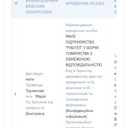
БЕНЕФІЦІАРНИЙ
КОНТА
№
ЮРИДИЧНА ОСОБА
ВЛАСНИК
ЮРИД
(КОНТРОЛЕР)
ОСОБ
Найменування
юридичної особи:
МАЛЕ
ПІДПРИЄМСТВО
"РУБІТЕЛ" У ФОРМІ
ТОВАРИСТВА З
Телефо
ОБМЕЖЕНОЮ
048715
ВІДПОВІДАЛЬНІСТЮ
Факс:
Код в Єдиному
Декларує:
відомо]
державному реєстрі
мати
Email:
юридичних осіб,
Прізвище:
відомо]
фізичних осіб –
Труханова
Адреса
підприємців та
1
Ім'я:
Марія
юридич
громадських
По батькові (за
особи:
формувань:
наявності):
Одеська
[Конфіденційна
Дмитрівна
місто О
інформація]
ВУЛИЦ
Організаційно-
ПРОМИ
правова форма: