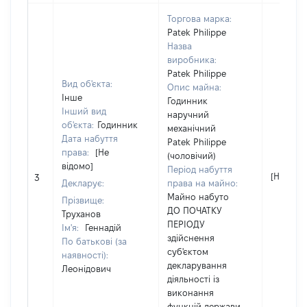
Торгова марка:
Patek Philippe
Назва
виробника:
Patek Philippe
Вид об'єкта:
Опис майна:
Інше
Годинник
Інший вид
наручний
об'єкта:
Годинник
механічний
Дата набуття
Patek Philippe
права:
[Не
(чоловічий)
відомо]
Період набуття
[Не відо
3
Декларує:
права на майно:
Майно набуто
Прізвище:
ДО ПОЧАТКУ
Труханов
ПЕРІОДУ
Ім'я:
Геннадій
здійснення
По батькові (за
суб'єктом
наявності):
декларування
Леонідович
діяльності із
виконання
функцій держави