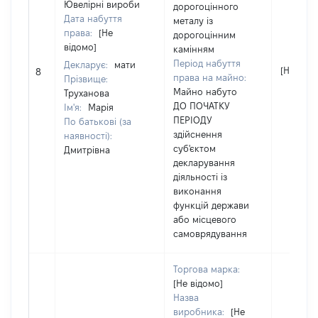
Ювелірні вироби
дорогоцінного
Дата набуття
металу із
права:
[Не
дорогоцінним
відомо]
камінням
Період набуття
Декларує:
мати
[Не відо
8
права на майно:
Прізвище:
Майно набуто
Труханова
ДО ПОЧАТКУ
Ім'я:
Марія
ПЕРІОДУ
По батькові (за
здійснення
наявності):
суб'єктом
Дмитрівна
декларування
діяльності із
виконання
функцій держави
або місцевого
самоврядування
Торгова марка:
[Не відомо]
Назва
виробника:
[Не