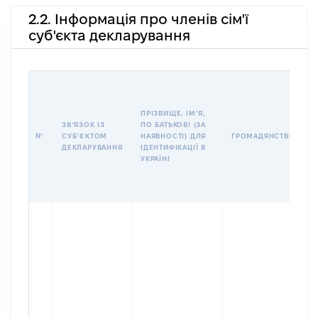
2.2. Інформація про членів сім'ї
суб'єкта декларування
П
І
Б
ПРІЗВИЩЕ, ІМʼЯ,
І
ЗВʼЯЗОК ІЗ
ПО БАТЬКОВІ (ЗА
№
СУБʼЄКТОМ
НАЯВНОСТІ) ДЛЯ
ГРОМАДЯНСТВО
У
ДЕКЛАРУВАННЯ
ІДЕНТИФІКАЦІЇ В
Д
УКРАЇНІ