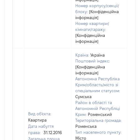
Номер корпусу/секції/
блоку:
[Конфіденційна
інформація]
Номер квартири/
кімнати/гаражу:
[Конфіденційна
інформація]
Країна:
Україна
Поштовий індекс:
[Конфіденційна
інформація]
Автономна Республіка
Крим/область/місто зі
спеціальним статусом:
Сумська
Район в області та
Автономній Республіці
Вид об'єкта:
Крим:
Роменський
Квартира
Територіальна громада:
Дата набуття
Роменська
Тип населеного пункту:
права:
31.12.2016
Місто
Загальна площа