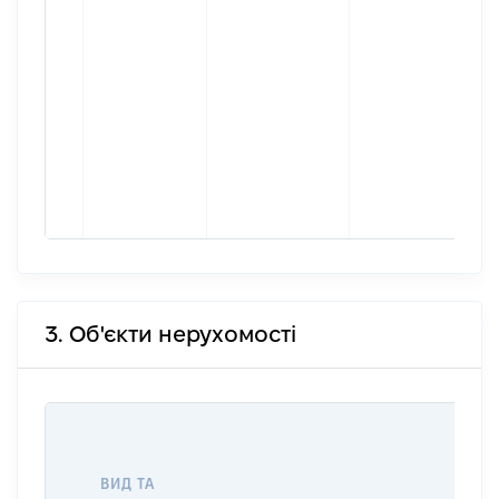
3. Об'єкти нерухомості
ВАР
ДАТ
НАБ
ВИД ТА
ПРА