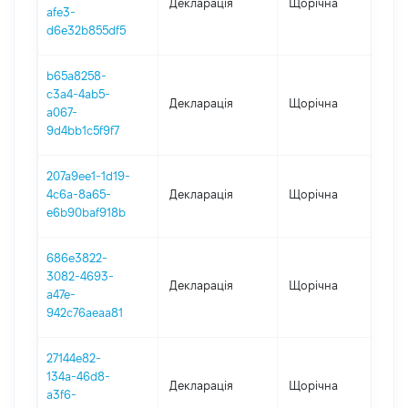
Декларація
Щорічна
2
afe3-
d6e32b855df5
b65a8258-
c3a4-4ab5-
Декларація
Щорічна
2
a067-
9d4bb1c5f9f7
207a9ee1-1d19-
4c6a-8a65-
Декларація
Щорічна
2
e6b90baf918b
686e3822-
3082-4693-
Декларація
Щорічна
2
a47e-
942c76aeaa81
27144e82-
134a-46d8-
Декларація
Щорічна
2
a3f6-