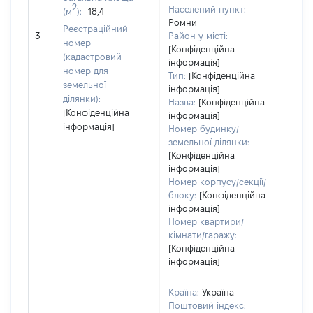
2
Населений пункт:
(м
):
18,4
Ромни
Реєстраційний
[Не 
3
Район у місті:
номер
[Конфіденційна
(кадастровий
інформація]
номер для
Тип:
[Конфіденційна
земельної
інформація]
ділянки):
Назва:
[Конфіденційна
[Конфіденційна
інформація]
інформація]
Номер будинку/
земельної ділянки:
[Конфіденційна
інформація]
Номер корпусу/секції/
блоку:
[Конфіденційна
інформація]
Номер квартири/
кімнати/гаражу:
[Конфіденційна
інформація]
Країна:
Україна
Поштовий індекс: