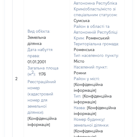
Автономна Республіка
Крим/область/місто зі
спеціальним статусом:
Сумська
Район в області та
Вид об'єкта:
Автономній Республіці
Земельна
Крим:
Роменський
ділянка
Територіальна громада:
Дата набуття
Роменська
Тип населеного пункту:
права:
Місто
01.01.2001
Населений пункт:
Загальна площа
2
Ромни
(м
):
1176
[Не 
2
Район у місті:
Реєстраційний
[Конфіденційна
номер
інформація]
(кадастровий
Тип:
[Конфіденційна
номер для
інформація]
земельної
Назва:
[Конфіденційна
ділянки):
інформація]
[Конфіденційна
Номер будинку/
інформація]
земельної ділянки:
[Конфіденційна
інформація]