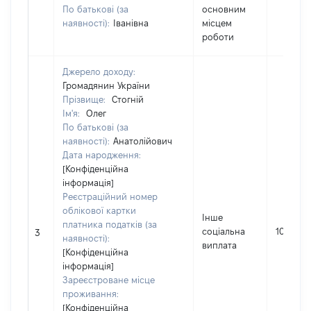
По батькові (за
основним
наявності):
Іванівна
місцем
роботи
Джерело доходу:
Громадянин України
Прізвище:
Стогній
Ім'я:
Олег
По батькові (за
наявності):
Анатолійович
Дата народження:
[Конфіденційна
інформація]
Реєстраційний номер
облікової картки
Інше
платника податків (за
соціальна
10751
3
наявності):
виплата
[Конфіденційна
інформація]
Зареєстроване місце
проживання:
[Конфіденційна