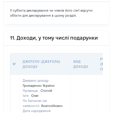
У суб'єкта декларування чи членів його сім'ї відсутні
об'єкти для декларування в цьому розділі.
11. Доходи, у тому числі подарунки
РОЗМІ
ДЖЕРЕЛО (ДЖЕРЕЛА)
ВИД
№
(ВАРТІ
ДОХОДУ
ДОХОДУ
ГРН
Джерело доходу:
Громадянин України
Прізвище:
Стогній
Ім'я:
Олег
По батькові (за
наявності):
Анатолійович
Дата народження: