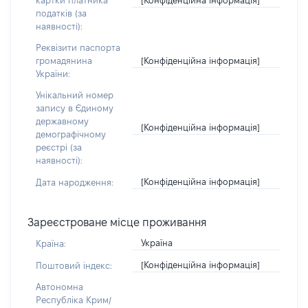
картки платника
податків (за
наявності):
Реквізити паспорта
[Конфіденційна інформація]
громадянина
України:
Унікальний номер
запису в Єдиному
державному
[Конфіденційна інформація]
демографічному
реєстрі (за
наявності):
[Конфіденційна інформація]
Дата народження:
Зареєстроване місце проживання
Україна
Країна:
[Конфіденційна інформація]
Поштовий індекс:
Автономна
Республіка Крим/