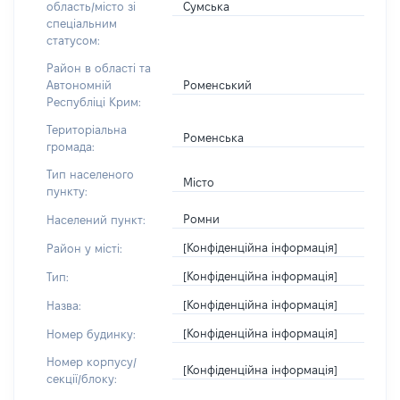
Сумська
область/місто зі
спеціальним
статусом:
Район в області та
Роменський
Автономній
Республіці Крим:
Територіальна
Роменська
громада:
Тип населеного
Місто
пункту:
Ромни
Населений пункт:
[Конфіденційна інформація]
Район у місті:
[Конфіденційна інформація]
Тип:
[Конфіденційна інформація]
Назва:
[Конфіденційна інформація]
Номер будинку:
Номер корпусу/
[Конфіденційна інформація]
секції/блоку: