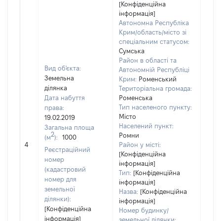
[Конфіденційна
інформація]
Автономна Республіка
Крим/область/місто зі
спеціальним статусом:
Сумська
Район в області та
Вид об'єкта:
Автономній Республіці
Земельна
Крим:
Роменський
ділянка
Територіальна громада:
Дата набуття
Роменська
Тип населеного пункту:
права:
Місто
19.02.2019
Населений пункт:
Загальна площа
2
Ромни
(м
):
1000
[Не 
4
Район у місті:
Реєстраційний
[Конфіденційна
номер
інформація]
(кадастровий
Тип:
[Конфіденційна
номер для
інформація]
земельної
Назва:
[Конфіденційна
ділянки):
інформація]
[Конфіденційна
Номер будинку/
інформація]
земельної ділянки: