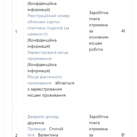
[Конфіденційна
інформація]
Заробітна
Реєстраційний номер
плата
облікової картки
отримана
платника податків (за
за
413147
1
наявності):
основним
[Конфіденційна
місцем
інформація]
роботи
Зареєстроване місце
проживання:
[Конфіденційна
інформація]
Місце фактичного
проживання:
збігається
з зареєстрованим
місцем проживання
Джерело доходу:
Заробітна
дружина
плата
Прізвище:
Стогній
отримана
Ім'я:
Валентина
за
81268
2