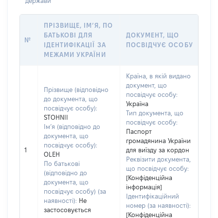
держави
ПРІЗВИЩЕ, ІМ’Я, ПО
БАТЬКОВІ ДЛЯ
ДОКУМЕНТ, ЩО
№
ІДЕНТИФІКАЦІЇ ЗА
ПОСВІДЧУЄ ОСОБУ
МЕЖАМИ УКРАЇНИ
Країна, в якій видано
документ, що
Прізвище (відповідно
посвідчує особу:
до документа, що
Україна
посвідчує особу):
Тип документа, що
STOHNII
посвідчує особу:
Ім’я (відповідно до
Паспорт
документа, що
громадянина України
посвідчує особу):
1
для виїзду за кордон
OLEH
Реквізити документа,
По батькові
що посвідчує особу:
(відповідно до
[Конфіденційна
документа, що
інформація]
посвідчує особу) (за
Ідентифікаційний
наявності):
Не
номер (за наявності):
застосовується
[Конфіденційна