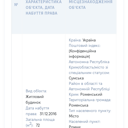
ХАРАКТЕРИСТИКА
МІСЦЕЗНАХОДЖЕННЯ
№
ЗА
ОБʼЄКТА, ДАТА
ОБʼЄКТА
ОС
НАБУТТЯ ПРАВА
ГР
ОЦІ
ГРН
Країна:
Україна
Поштовий індекс:
[Конфіденційна
інформація]
Автономна Республіка
Крим/область/місто зі
спеціальним статусом:
Сумська
Район в області та
Автономній Республіці
Вид об'єкта:
Крим:
Роменський
Житловий
Територіальна громада:
будинок
Роменська
Дата набуття
Тип населеного пункту:
права:
31.12.2016
Місто
Загальна площа
Населений пункт:
2
(м
):
72
Ромни