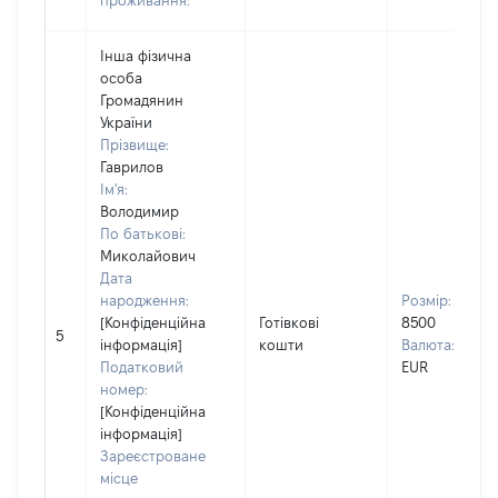
проживання:
Інша фізична
особа
Громадянин
України
Прізвище:
Гаврилов
Ім'я:
Володимир
По батькові:
Миколайович
Дата
народження:
Розмір:
[Конфіденційна
Готівкові
8500
5
інформація]
кошти
Валюта:
Податковий
EUR
номер:
[Конфіденційна
інформація]
Зареєстроване
місце