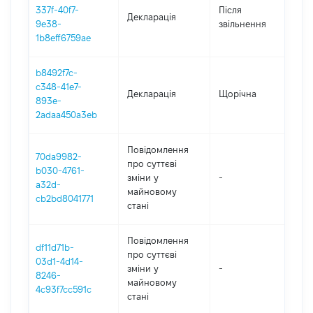
337f-40f7-
Після
Декларація
202
9e38-
звільнення
1b8eff6759ae
b8492f7c-
c348-41e7-
Декларація
Щорічна
201
893e-
2adaa450a3eb
Повідомлення
70da9982-
про суттєві
b030-4761-
зміни y
-
201
a32d-
майновому
cb2bd8041771
стані
Повідомлення
df11d71b-
про суттєві
03d1-4d14-
зміни y
-
201
8246-
майновому
4c93f7cc591c
стані