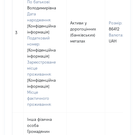
По батькові:
Володимирівна
Дата
народження:
Активи у
Розмір:
[Конфіденційна
дорогоцінних
86412
інформація]
3
(банківських)
Валюта:
Податковий
металах
UAH
номер:
[Конфіденційна
інформація]
Зареєстроване
місце
проживання:
[Конфіденційна
інформація]
Місце
фактичного
проживання:
Інша фізична
особа
Громадянин