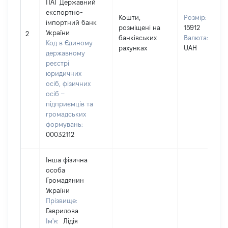
ПАТ Державний
експортно-
Кошти,
Розмір:
імпортний банк
розміщені на
15912
України
2
банківських
Валюта:
Код в Єдиному
рахунках
UAH
державному
реєстрі
юридичних
осіб, фізичних
осіб –
підприємців та
громадських
формувань:
00032112
Інша фізична
особа
Громадянин
України
Прізвище:
Гаврилова
Ім'я:
Лідія