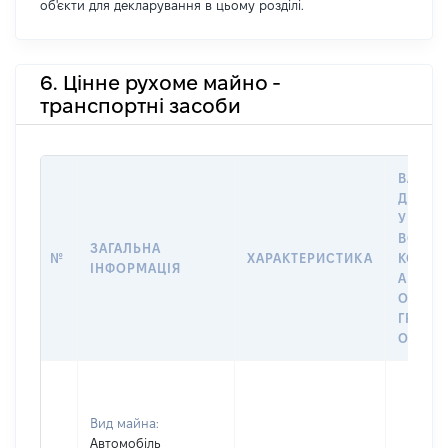
об'єкти для декларування в цьому розділі.
6. Цінне рухоме майно -
транспортні засоби
ВАРТІС
ДАТУ 
У ВЛАС
ВОЛОД
ЗАГАЛЬНА
№
ХАРАКТЕРИСТИКА
КОРИС
ІНФОРМАЦІЯ
АБО З
ОСТА
ГРОШ
ОЦІНК
Вид майна:
Автомобіль