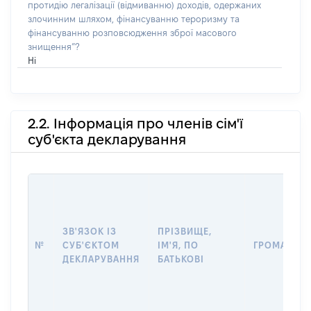
протидію легалізації (відмиванню) доходів, одержаних
злочинним шляхом, фінансуванню тероризму та
фінансуванню розповсюдження зброї масового
знищення”?
Ні
2.2. Інформація про членів сім'ї
суб'єкта декларування
ЗВ'ЯЗОК ІЗ
ПРІЗВИЩЕ,
№
СУБ'ЄКТОМ
ІМ'Я, ПО
ГРОМАДЯН
ДЕКЛАРУВАННЯ
БАТЬКОВІ