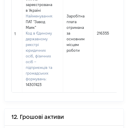
зареєстрована
в Україні
Найменування:
Заробітна
ПАТ "Завод
плата
Маяк"
отримана
Код в Єдиному
за
216355
1
державному
основним
І
реєстрі
місцем
юридичних
роботи
осіб, фізичних
(
осіб –
підприємців та
громадських
формувань:
14307423
12. Грошові активи