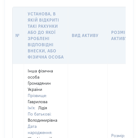
УСТАНОВА, В
ЯКІЙ ВІДКРИТІ
ТАКІ РАХУНКИ
АБО ДО ЯКОЇ
РОЗМІР
№
ВИД АКТИВУ
ЗРОБЛЕНІ
АКТИВУ
ВІДПОВІДНІ
ВНЕСКИ, АБО
ФІЗИЧНА ОСОБА
Інша фізична
особа
Громадянин
України
Прізвище:
Гаврилова
Ім'я:
Лідія
По батькові:
Володимирівна
Дата
народження:
Розмір: