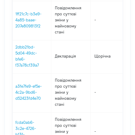
Повідомлення
1ff21c7c-b3e9-
про суттєві
4a85-baae-
зміни y
-
201
207e809813f2
майновому
стані
2dbb21bd-
5d04-49dc-
Декларація
Щорічна
201
bfe6-
f37a78cf39a7
Повідомлення
a3fe7fe9-ef5e-
про суттєві
4c2a-9bd6-
зміни y
-
201
d52423fd4e70
майновому
стані
Повідомлення
fcda0ab6-
про суттєві
3c2e-4726-
зміни y
-
201
b13f-